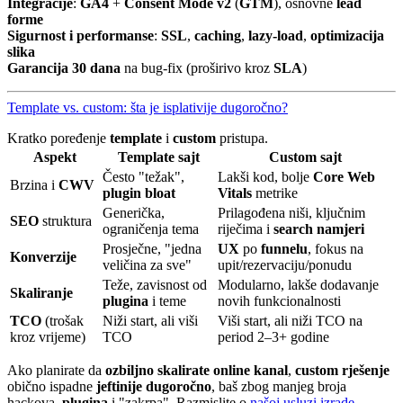
Integracije
:
GA4
+
Consent Mode v2
(
GTM
), osnovne
lead
forme
Sigurnost i performanse
:
SSL
,
caching
,
lazy-load
,
optimizacija
slika
Garancija 30 dana
na bug-fix (proširivo kroz
SLA
)
Template vs. custom: šta je isplativije dugoročno?
Kratko poređenje
template
i
custom
pristupa.
Aspekt
Template sajt
Custom sajt
Često "težak",
Lakši kod, bolje
Core Web
Brzina i
CWV
plugin bloat
Vitals
metrike
Generička,
Prilagođena niši, ključnim
SEO
struktura
ograničenja tema
riječima i
search namjeri
Prosječne, "jedna
UX
po
funnelu
, fokus na
Konverzije
veličina za sve"
upit/rezervaciju/ponudu
Teže, zavisnost od
Modularno, lakše dodavanje
Skaliranje
plugina
i teme
novih funkcionalnosti
TCO
(trošak
Niži start, ali viši
Viši start, ali niži TCO na
kroz vrijeme)
TCO
period 2–3+ godine
Ako planirate da
ozbiljno skalirate online kanal
,
custom rješenje
obično ispadne
jeftinije dugoročno
, baš zbog manjeg broja
hackova,
plugina
i "zakrpa". Razmislite o
našoj usluzi izrade