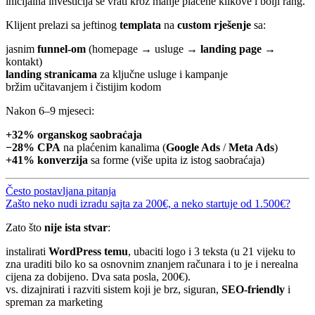
inicijalna investicija se vrati kroz manje plaćene klikove i bolji rang.
Klijent prelazi sa jeftinog
templata
na
custom rješenje
sa:
jasnim
funnel-om
(homepage → usluge →
landing page
→
kontakt)
landing stranicama
za ključne usluge i kampanje
bržim učitavanjem i čistijim kodom
Nakon 6–9 mjeseci:
+32% organskog saobraćaja
−28% CPA
na plaćenim kanalima (
Google Ads
/
Meta Ads
)
+41% konverzija
sa forme (više upita iz istog saobraćaja)
Često postavljana pitanja
Zašto neko nudi izradu sajta za 200€, a neko startuje od 1.500€?
Zato što
nije ista stvar
:
instalirati
WordPress temu
, ubaciti logo i 3 teksta (u 21 vijeku to
zna uraditi bilo ko sa osnovnim znanjem računara i to je i nerealna
cijena za dobijeno. Dva sata posla, 200€).
vs. dizajnirati i razviti sistem koji je brz, siguran,
SEO-friendly
i
spreman za marketing