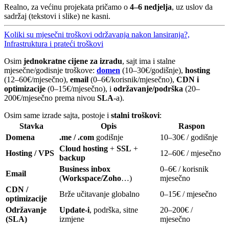
Realno, za većinu projekata pričamo o
4–6 nedjelja
, uz uslov da
sadržaj (tekstovi i slike) ne kasni.
Koliki su mjesečni troškovi održavanja nakon lansiranja?,
Infrastruktura i prateći troškovi
Osim
jednokratne cijene za izradu
, sajt ima i stalne
mjesečne/godisnje troškove:
domen
(10–30€/godišnje),
hosting
(12–60€/mjesečno),
email
(0–6€/korisnik/mjesečno),
CDN i
optimizacije
(0–15€/mjesečno), i
održavanje/podrška
(20–
200€/mjesečno prema nivou
SLA
-a).
Osim same izrade sajta, postoje i
stalni troškovi
:
Stavka
Opis
Raspon
Domena
.me / .com
godišnje
10–30€ / godišnje
Cloud hosting
+
SSL
+
Hosting / VPS
12–60€ / mjesečno
backup
Business inbox
0–6€ / korisnik
Email
(
Workspace/Zoho
…)
mjesečno
CDN /
Brže učitavanje globalno
0–15€ / mjesečno
optimizacije
Održavanje
Update-i
, podrška, sitne
20–200€ /
(SLA)
izmjene
mjesečno