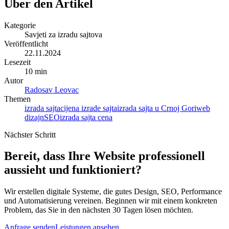
Über den Artikel
Kategorie
Savjeti za izradu sajtova
Veröffentlicht
22.11.2024
Lesezeit
10 min
Autor
Radosav Leovac
Themen
izrada sajta
cijena izrade sajta
izrada sajta u Crnoj Gori
web
dizajn
SEO
izrada sajta cena
Nächster Schritt
Bereit, dass Ihre Website professionell
aussieht und funktioniert?
Wir erstellen digitale Systeme, die gutes Design, SEO, Performance
und Automatisierung vereinen. Beginnen wir mit einem konkreten
Problem, das Sie in den nächsten 30 Tagen lösen möchten.
Anfrage senden
Leistungen ansehen