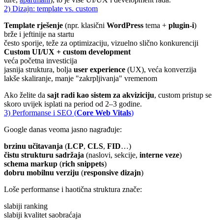
2) Dizajn: template vs. custom
Template rješenje
(npr. klasični
WordPress
tema +
plugin-i
)
brže i jeftinije na startu
često sporije, teže za optimizaciju, vizuelno slično konkurenciji
Custom UI/UX + custom development
veća početna investicija
jasnija struktura, bolja
user experience
(UX), veća konverzija
lakše skaliranje, manje "zakrpljivanja" vremenom
Ako želite da
sajt radi kao sistem za akviziciju
, custom pristup se
skoro uvijek isplati na period od 2–3 godine.
3) Performanse i SEO (
Core Web Vitals
)
Google danas veoma jasno nagrađuje:
brzinu učitavanja
(
LCP
,
CLS
,
FID
…)
čistu strukturu sadržaja
(naslovi, sekcije,
interne veze
)
schema markup
(
rich snippets
)
dobru mobilnu verziju
(
responsive dizajn
)
Loše performanse i haotična struktura znače:
slabiji ranking
slabiji kvalitet saobraćaja