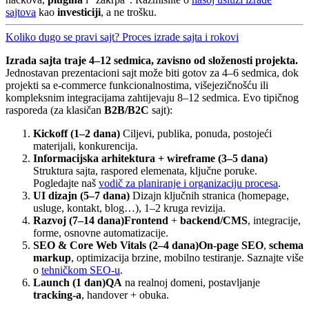
sajtova
kao
investiciji
, a ne trošku.
Koliko dugo se pravi sajt? Proces izrade sajta i rokovi
Izrada sajta traje 4–12 sedmica, zavisno od složenosti projekta.
Jednostavan prezentacioni sajt može biti gotov za 4–6 sedmica, dok
projekti sa e-commerce funkcionalnostima, višejezičnošću ili
kompleksnim integracijama zahtijevaju 8–12 sedmica. Evo tipičnog
rasporeda (za klasičan
B2B/B2C
sajt):
Kickoff (1–2 dana)
Ciljevi, publika, ponuda, postojeći
materijali, konkurencija.
Informacijska arhitektura + wireframe (3–5 dana)
Struktura sajta, raspored elemenata, ključne poruke.
Pogledajte naš
vodič za planiranje i organizaciju procesa
.
UI dizajn (5–7 dana)
Dizajn ključnih stranica (homepage,
usluge, kontakt, blog…), 1–2 kruga revizija.
Razvoj (7–14 dana)
Frontend
+
backend/CMS
, integracije,
forme, osnovne automatizacije.
SEO & Core Web Vitals (2–4 dana)
On-page SEO
,
schema
markup
, optimizacija brzine, mobilno testiranje. Saznajte više
o
tehničkom SEO-u
.
Launch (1 dan)
QA
na realnoj domeni, postavljanje
tracking-a
, handover + obuka.