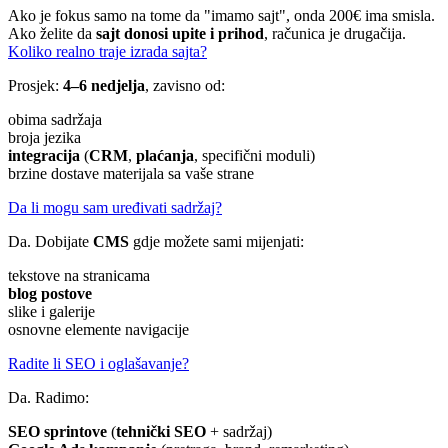
Ako je fokus samo na tome da "imamo sajt", onda 200€ ima smisla.
Ako želite da
sajt donosi upite i prihod
, računica je drugačija.
Koliko realno traje izrada sajta?
Prosjek:
4–6 nedjelja
, zavisno od:
obima sadržaja
broja jezika
integracija
(
CRM
,
plaćanja
, specifični moduli)
brzine dostave materijala sa vaše strane
Da li mogu sam uređivati sadržaj?
Da. Dobijate
CMS
gdje možete sami mijenjati:
tekstove na stranicama
blog postove
slike i galerije
osnovne elemente navigacije
Radite li SEO i oglašavanje?
Da. Radimo:
SEO sprintove
(
tehnički SEO
+ sadržaj)