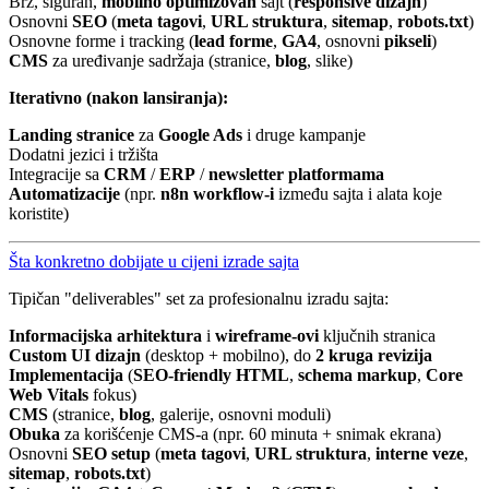
Brz, siguran,
mobilno optimizovan
sajt (
responsive dizajn
)
Osnovni
SEO
(
meta tagovi
,
URL struktura
,
sitemap
,
robots.txt
)
Osnovne forme i tracking (
lead forme
,
GA4
, osnovni
pikseli
)
CMS
za uređivanje sadržaja (stranice,
blog
, slike)
Iterativno (nakon lansiranja):
Landing stranice
za
Google Ads
i druge kampanje
Dodatni jezici i tržišta
Integracije sa
CRM
/
ERP
/
newsletter platformama
Automatizacije
(npr.
n8n workflow-i
između sajta i alata koje
koristite)
Šta konkretno dobijate u cijeni izrade sajta
Tipičan "deliverables" set za profesionalnu izradu sajta:
Informacijska arhitektura
i
wireframe-ovi
ključnih stranica
Custom UI dizajn
(desktop + mobilno), do
2 kruga revizija
Implementacija
(
SEO-friendly HTML
,
schema markup
,
Core
Web Vitals
fokus)
CMS
(stranice,
blog
, galerije, osnovni moduli)
Obuka
za korišćenje CMS-a (npr. 60 minuta + snimak ekrana)
Osnovni
SEO setup
(
meta tagovi
,
URL struktura
,
interne veze
,
sitemap
,
robots.txt
)