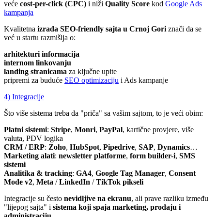
veće
cost-per-click (CPC)
i niži
Quality Score
kod
Google Ads
kampanja
Kvalitetna
izrada SEO-friendly sajta u Crnoj Gori
znači da se
već u startu razmišlja o:
arhitekturi informacija
internom linkovanju
landing stranicama
za ključne upite
pripremi za buduće
SEO optimizaciju
i Ads kampanje
4) Integracije
Što više sistema treba da "priča" sa vašim sajtom, to je veći obim:
Platni sistemi
:
Stripe
,
Monri
,
PayPal
, kartične provjere, više
valuta, PDV logika
CRM / ERP
:
Zoho
,
HubSpot
,
Pipedrive
,
SAP
,
Dynamics
…
Marketing alati
:
newsletter platforme
,
form builder-i
,
SMS
sistemi
Analitika & tracking
:
GA4
,
Google Tag Manager
,
Consent
Mode v2
,
Meta
/
LinkedIn
/
TikTok pikseli
Integracije su često
nevidljive na ekranu
, ali prave razliku između
"lijepog sajta" i
sistema koji spaja marketing, prodaju i
administraciju
.