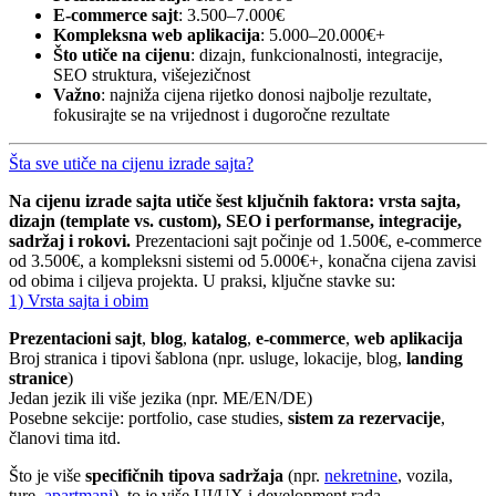
E-commerce sajt
: 3.500–7.000€
Kompleksna web aplikacija
: 5.000–20.000€+
Što utiče na cijenu
: dizajn, funkcionalnosti, integracije,
SEO struktura, višejezičnost
Važno
: najniža cijena rijetko donosi najbolje rezultate,
fokusirajte se na vrijednost i dugoročne rezultate
Šta sve utiče na cijenu izrade sajta?
Na cijenu izrade sajta utiče šest ključnih faktora: vrsta sajta,
dizajn (template vs. custom), SEO i performanse, integracije,
sadržaj i rokovi.
Prezentacioni sajt počinje od 1.500€, e-commerce
od 3.500€, a kompleksni sistemi od 5.000€+, konačna cijena zavisi
od obima i ciljeva projekta. U praksi, ključne stavke su:
1) Vrsta sajta i obim
Prezentacioni sajt
,
blog
,
katalog
,
e-commerce
,
web aplikacija
Broj stranica i tipovi šablona (npr. usluge, lokacije, blog,
landing
stranice
)
Jedan jezik ili više jezika (npr. ME/EN/DE)
Posebne sekcije: portfolio, case studies,
sistem za rezervacije
,
članovi tima itd.
Što je više
specifičnih tipova sadržaja
(npr.
nekretnine
, vozila,
ture,
apartmani
), to je više UI/UX i development rada.