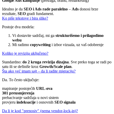
Google Ads kampanje
(pretraga, brand, remarketing)
Idealno je da
SEO i Ads rade paralelno
–
Ads
donosi brze
rezultate,
SEO
gradi fundament.
Ko piše tekstove i bira slike?
Postoje dva modela:
Vi dostavite sadržaj, mi ga
strukturišemo i prilagodimo
webu
Mi radimo
copywriting
i izbor vizuala, uz vaš odobrenje
Koliko je revizija uključeno?
Standardno:
do 2 kruga revizija dizajna
. Sve preko toga se radi po
satu ili se definiše kroz
Growth/Scale plan
.
Šta ako već imam sajt – da li radite migraciju?
Da. To često uključuje:
mapiranje postojećih
URL-ova
301 preusmjerenja
prebacivanje sadržaja u novi sistem
provjeru
indeksacije
i osnovnih
SEO signala
Da li je kod "prenosiv" (nema vendor-lock-in)?