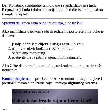
Da. Koristimo standardne tehnologije i standardizovan
stack
.
Repozitorij koda
i dokumentacija mogu biti dio isporuke, nakon
kompletne uplate.
Spremni da izrada sajta bude investicija, a ne trošak?
Ako razmišljate o novom sajtu ili redizajnu postojećeg, najbolje je
da prvo:
jasnije definišete
ciljeve i ulogu sajta
u biznisu
napravite okvir budžeta (i za izradu i za
održavanje/marketing)
postavite prava pitanja agenciji ili freelanceru
Ako želite da to prođemo zajedno, uz konkretne primjere iz vaše
industrije:
Kontaktirajte nas
– proći ćemo kroz trenutnu situaciju,
ciljeve
i
predložiti realan plan izrade sajta i razvoja
digitalnog sistema
.
Savjeti za izradu sajtova
Koliko košta izrada sajta u Crnoj Gori?