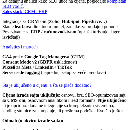
Za detaljnu analizu kako SEO utiče na cijene, pogledajte
kompletan
SEO vodič
.
Sales stack: CRM i ERP
Integracija sa
CRM-om
(
Zoho
,
HubSpot
,
Pipedrive
…)
Slanje
lead-ova
direktno u funnel, zadatke za prodaju i ponude
Povezivanje sa
ERP / računovodstvom
(npr. fakturisanje, lager,
izvještaji)
Analytics i martech
GA4
preko
Google Tag Manager-a
(
GTM
)
Consent Mode v2
(
GDPR
usklađenost)
Pikseli
za
Meta
/
LinkedIn
/
TikTok
Server-side tagging
(napredniji setup za veće brendove)
Šta je uključeno u cijenu, a šta se plaća dodatno?
Cijena izrade sajta uključuje
: osnovu, brz, SEO-optimizovan sajt
sa
CMS-om
, osnovnom analitikom i lead formama.
Nije uključeno
ili je opciono: dodatne integracije sa kompleksnim sistemima,
landing stranice za kampanje, ili proširena podrška. Evo što je što:
Odmah (u okviru izrade sajta):