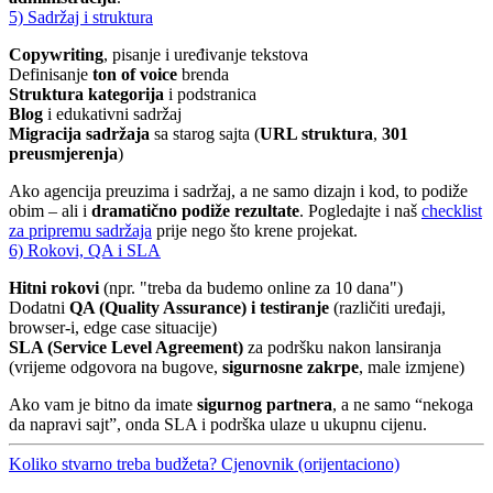
5) Sadržaj i struktura
Copywriting
, pisanje i uređivanje tekstova
Definisanje
ton of voice
brenda
Struktura kategorija
i podstranica
Blog
i edukativni sadržaj
Migracija sadržaja
sa starog sajta (
URL struktura
,
301
preusmjerenja
)
Ako agencija preuzima i sadržaj, a ne samo dizajn i kod, to podiže
obim – ali i
dramatično podiže rezultate
. Pogledajte i naš
checklist
za pripremu sadržaja
prije nego što krene projekat.
6) Rokovi, QA i SLA
Hitni rokovi
(npr. "treba da budemo online za 10 dana")
Dodatni
QA (Quality Assurance) i testiranje
(različiti uređaji,
browser-i, edge case situacije)
SLA (Service Level Agreement)
za podršku nakon lansiranja
(vrijeme odgovora na bugove,
sigurnosne zakrpe
, male izmjene)
Ako vam je bitno da imate
sigurnog partnera
, a ne samo “nekoga
da napravi sajt”, onda SLA i podrška ulaze u ukupnu cijenu.
Koliko stvarno treba budžeta? Cjenovnik (orijentaciono)