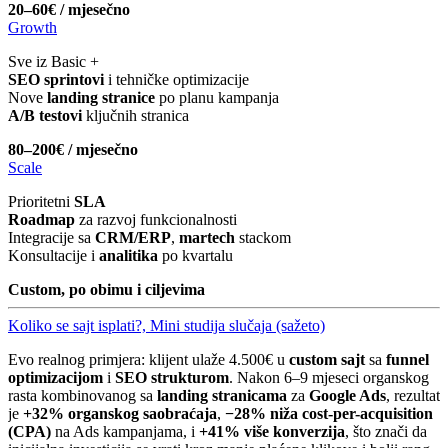
20–60€ / mjesečno
Growth
Sve iz Basic +
SEO sprintovi
i tehničke optimizacije
Nove
landing stranice
po planu kampanja
A/B testovi
ključnih stranica
80–200€ / mjesečno
Scale
Prioritetni
SLA
Roadmap
za razvoj funkcionalnosti
Integracije sa
CRM/ERP
,
martech
stackom
Konsultacije i
analitika
po kvartalu
Custom, po obimu i ciljevima
Koliko se sajt isplati?, Mini studija slučaja (sažeto)
Evo realnog primjera: klijent ulaže 4.500€ u
custom sajt
sa
funnel
optimizacijom
i
SEO strukturom
. Nakon 6–9 mjeseci organskog
rasta kombinovanog sa
landing stranicama
za
Google Ads
, rezultat
je
+32% organskog saobraćaja
,
−28% niža cost-per-acquisition
(CPA)
na Ads kampanjama, i
+41% više konverzija
, što znači da