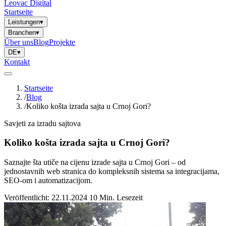
Leovac Digital
Startseite
Leistungen
▾
Branchen
▾
Über uns
Blog
Projekte
DE
▾
Kontakt
Startseite
/
Blog
/
Koliko košta izrada sajta u Crnoj Gori?
Savjeti za izradu sajtova
Koliko košta izrada sajta u Crnoj Gori?
Saznajte šta utiče na cijenu izrade sajta u Crnoj Gori – od
jednostavnih web stranica do kompleksnih sistema sa integracijama,
SEO-om i automatizacijom.
Veröffentlicht: 22.11.2024
10 Min. Lesezeit