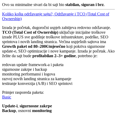
Ovo su minimalne stvari da bi sajt bio
stabilan, siguran i brz
.
Koliko košta održavanje sajta?, Održavanje i TCO (Total Cost of
Ownership)
Izrada je početak, dugoročni uspjeh zahtijeva redovno održavanje.
TCO (Total Cost of Ownership)
uključuje inicijalne troškove
izrade PLUS sve godišnje troškove infrastrukture, podrške, SEO
sprintova i novih landing stranica. Većina uspješnih sajtova ima
Growth paket od 80–200€/mjesečno
koji pokriva sigurnosne
update-e, SEO optimizacije i nove kampanje. Izrada je početak. Ako
želite da sajt bude
profitabilan 2–3+ godine
, potrebno je:
redovan update framework-a i paketa
sigurnosne zakrpe i backup
monitoring performansi i logova
razvoj novih landing stranica za kampanje
testiranje konverzija (A/B) i SEO sprintovi
Primjer rasporeda paketa:
Basic
Update-i
,
sigurnosne zakrpe
Backup
, osnovni
monitoring