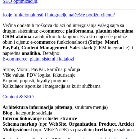
SEO optimizaciju
.
Koje funkcionalnosti i integracije najčešće podižu cijenu?
Većina dodatnih troškova dolazi od intergrisanja vašeg sajta sa
drugim sistemima:
e-commerce platformama
,
platnim sistemima
,
CRM alatima
i analitičkim trakingom. Evo što najčešće podiže
obim i cijenu:
e-commerce
funkcionalnosti (
Stripe
,
Monri
,
PayPal
),
Content Management
,
Sales stack
(CRM integracije), i
napredna
analitika
. Detaljno:
E-commerce: platni sistemi i katalozi
Stripe, Monri, PayPal, kartična plaćanja
Više valuta, PDV logika, fakturisanje
Kuponi, popusti, loyalty program
Kalkulator isporuke i integracija sa kurir službama
Content & SEO
Arhitektura informacija
(
sitemap
, struktura menija)
Blog
i kategorije sadržaja
Interno linkovanje
i
cluster stranice
Schema markup
(npr.
WebSite
,
Organization
,
Product
,
Article
)
Multijezičnost
(npr. ME/EN/DE) sa pravilnim
hreflang
oznakama