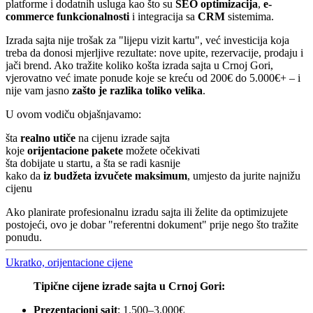
platforme i dodatnih usluga kao što su
SEO optimizacija
,
e-
commerce funkcionalnosti
i integracija sa
CRM
sistemima.
Izrada sajta nije trošak za "lijepu vizit kartu", već investicija koja
treba da donosi mjerljive rezultate: nove upite, rezervacije, prodaju i
jači brend. Ako tražite koliko košta izrada sajta u Crnoj Gori,
vjerovatno već imate ponude koje se kreću od 200€ do 5.000€+ – i
nije vam jasno
zašto je razlika toliko velika
.
U ovom vodiču objašnjavamo:
šta
realno utiče
na cijenu izrade sajta
koje
orijentacione pakete
možete očekivati
šta dobijate u startu, a šta se radi kasnije
kako da
iz budžeta izvučete maksimum
, umjesto da jurite najnižu
cijenu
Ako planirate profesionalnu izradu sajta ili želite da optimizujete
postojeći, ovo je dobar "referentni dokument" prije nego što tražite
ponudu.
Ukratko, orijentacione cijene
Tipične cijene izrade sajta u Crnoj Gori:
Prezentacioni sajt
: 1.500–3.000€