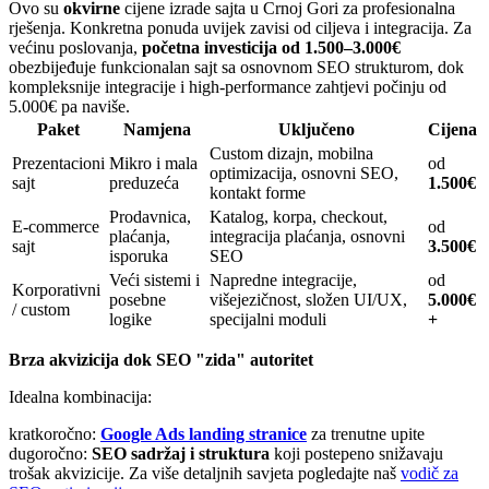
Ovo su
okvirne
cijene izrade sajta u Crnoj Gori za profesionalna
rješenja. Konkretna ponuda uvijek zavisi od ciljeva i integracija. Za
većinu poslovanja,
početna investicija od 1.500–3.000€
obezbijeđuje funkcionalan sajt sa osnovnom SEO strukturom, dok
kompleksnije integracije i high-performance zahtjevi počinju od
5.000€ pa naviše.
Paket
Namjena
Uključeno
Cijena
Custom dizajn, mobilna
Prezentacioni
Mikro i mala
od
optimizacija, osnovni SEO,
sajt
preduzeća
1.500€
kontakt forme
Prodavnica,
Katalog, korpa, checkout,
E-commerce
od
plaćanja,
integracija plaćanja, osnovni
sajt
3.500€
isporuka
SEO
Veći sistemi i
Napredne integracije,
od
Korporativni
posebne
višejezičnost, složen UI/UX,
5.000€
/ custom
logike
specijalni moduli
+
Brza akvizicija dok SEO "zida" autoritet
Idealna kombinacija:
kratkoročno:
Google Ads landing stranice
za trenutne upite
dugoročno:
SEO sadržaj i struktura
koji postepeno snižavaju
trošak akvizicije. Za više detaljnih savjeta pogledajte naš
vodič za