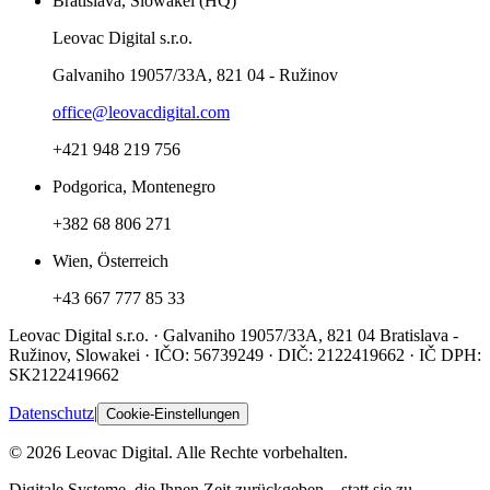
Bratislava, Slowakei (HQ)
Leovac Digital s.r.o.
Galvaniho 19057/33A, 821 04 - Ružinov
office@leovacdigital.com
+421 948 219 756
Podgorica, Montenegro
+382 68 806 271
Wien, Österreich
+43 667 777 85 33
Leovac Digital s.r.o. · Galvaniho 19057/33A, 821 04 Bratislava -
Ružinov, Slowakei · IČO: 56739249 · DIČ: 2122419662 · IČ DPH:
SK2122419662
Datenschutz
|
Cookie-Einstellungen
© 2026 Leovac Digital. Alle Rechte vorbehalten.
Digitale Systeme, die Ihnen Zeit zurückgeben – statt sie zu