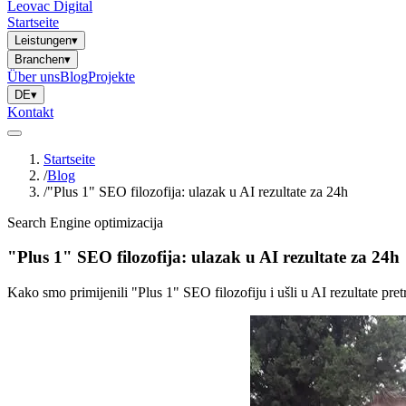
Leovac Digital
Startseite
Leistungen
▾
Branchen
▾
Über uns
Blog
Projekte
DE
▾
Kontakt
Startseite
/
Blog
/
"Plus 1" SEO filozofija: ulazak u AI rezultate za 24h
Search Engine optimizacija
"Plus 1" SEO filozofija: ulazak u AI rezultate za 24h
Kako smo primijenili "Plus 1" SEO filozofiju i ušli u AI rezultate pre