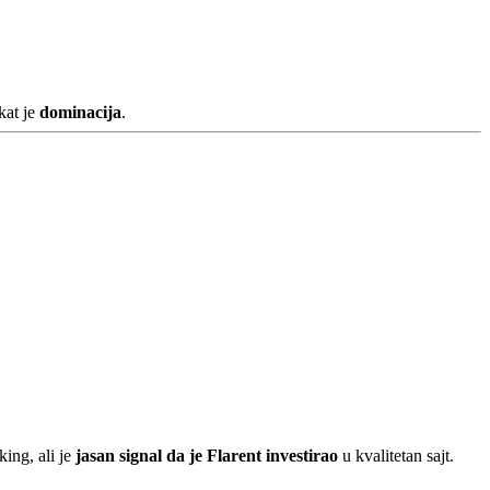
kat je
dominacija
.
king, ali je
jasan signal da je Flarent investirao
u kvalitetan sajt.