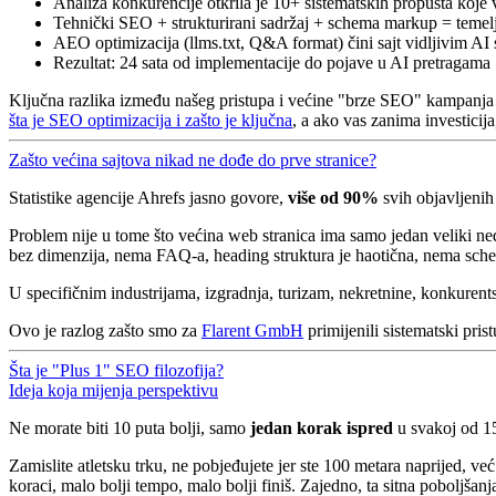
Analiza konkurencije otkrila je 10+ sistematskih propusta koje 
Tehnički SEO + strukturirani sadržaj + schema markup = temel
AEO optimizacija (llms.txt, Q&A format) čini sajt vidljivim AI
Rezultat: 24 sata od implementacije do pojave u AI pretragama
Ključna razlika između našeg pristupa i većine "brze SEO" kampanja je 
šta je SEO optimizacija i zašto je ključna
, a ako vas zanima investicij
Zašto većina sajtova nikad ne dođe do prve stranice?
Statistike agencije Ahrefs jasno govore,
više od 90%
svih objavljenih
Problem nije u tome što većina web stranica ima samo jedan veliki ne
bez dimenzija, nema FAQ-a, heading struktura je haotična, nema schem
U specifičnim industrijama, izgradnja, turizam, nekretnine, konkurents
Ovo je razlog zašto smo za
Flarent GmbH
primijenili sistematski pris
Šta je "Plus 1" SEO filozofija?
Ideja koja mijenja perspektivu
Ne morate biti 10 puta bolji, samo
jedan korak ispred
u svakoj od 15
Zamislite atletsku trku, ne pobjeđujete jer ste 100 metara naprijed, već
koraci, malo bolji tempo, malo bolji finiš. Zajedno, ta sitna poboljšan