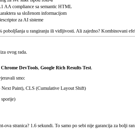
 AA compliance sa semantic HTML
araktera sa složenom informacijom
escriptor za AI sisteme
poboljšanja u rangiranju ili vidljivosti. Ali zajedno? Kombinovani efe
 iza ovog rada.
,
Chrome DevTools
,
Google Rich Results Test
.
vjeravali smo:
to Next Paint), CLS (Cumulative Layout Shift)
 sporije)
ent-ova stranica? 1.6 sekundi. To samo po sebi nije garancija za bolji ran