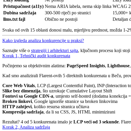
Pristupačnost (a11y)
Nema ARIA labela, nema skip linka
WCAG 2.1
Dubina sadržaja
300-500 riječi po stranici
15,000+ k
llms.txt fajl
Obično ne postoji
Detaljan d
Svaka od ovih 15 oblasti donosi malu, mjerljivu prednost, možda 1-2% 
Kako izgleda analiza konkurencije u praksi?
Saznajte više o
strategiji i arhitekturi sajta
, ključnom procesu koji stoji
Korak 1, Tehnički audit konkurenata
Počinjemo sa objektivnim alatima:
PageSpeed Insights
,
Lighthouse
Kad smo analizirali Flarent-ovih 5 direktnih konkurenata u Beču, pro
Core Web Vitals
, LCP (Largest Contentful Paint), INP (Interaction 
Slike bez dimenzija
, što uzrokuje Cumulative Layout Shift
Fontovi sa Google CDN-a
, umjesto self-hosted (dodatna konekcija =
Broken linkovi
, Google ignoriše stranice sa broken linkovima
HTTP zahtjevi
, koliko resursa stranica učitava
Kompresija sadržaja
, da li su CSS, JS, HTML minimizirani
Rezultat? 4 od 5 konkurenata imalo je
LCP veći od 3 sekunde
. Flar
Korak 2, Analiza sadržaja