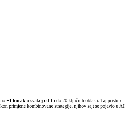
samo
+1 korak
u svakoj od 15 do 20 ključnih oblasti. Taj pristup
akon primjene kombinovane strategije, njihov sajt se pojavio u AI