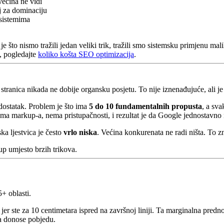
većina ne vidi
j za dominaciju
 sistemima
što nismo tražili jedan veliki trik, tražili smo sistemsku primjenu mali
a, pogledajte
koliko košta SEO optimizacija
.
 stranica nikada ne dobije organsku posjetu. To nije iznenađujuće, ali j
dostatak. Problem je što ima
5 do 10 fundamentalnih propusta
, a sva
a markup-a, nema pristupačnosti, i rezultat je da Google jednostavno n
ka ljestvica je često
vrlo niska
. Većina konkurenata ne radi ništa. To z
tup umjesto brzih trikova.
+ oblasti.
 jer ste za 10 centimetara ispred na završnoj liniji. Ta marginalna predno
ja donose pobjedu.