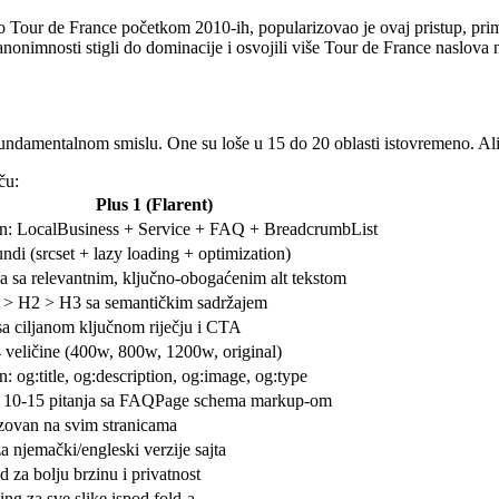
rao Tour de France početkom 2010-ih, popularizovao je ovaj pristup, pr
z anonimnosti stigli do dominacije i osvojili više Tour de France naslova 
undamentalnom smislu. One su loše u 15 do 20 oblasti istovremeno. Ali ve
ču:
Plus 1 (Flarent)
n: LocalBusiness + Service + FAQ + BreadcrumbList
ndi (srcset + lazy loading + optimization)
a sa relevantnim, ključno-obogaćenim alt tekstom
 > H2 > H3 sa semantičkim sadržajem
sa ciljanom ključnom riječju i CTA
 4 veličine (400w, 800w, 1200w, original)
 og:title, og:description, og:image, og:type
10-15 pitanja sa FAQPage schema markup-om
zovan na svim stranicama
a njemački/engleski verzije sajta
d za bolju brzinu i privatnost
ng za sve slike ispod fold-a