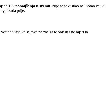
imjena
1% poboljšanja u svemu
. Nije se fokusirao na "jedan veliki
nego ikada prije.
ćina vlasnika sajtova ne zna za te oblasti i ne mjeri ih.