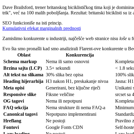
Dave Brailsford, trener britanskog biciklističkog tima koji je domini
trik", već na 100 malih poboljšanja. Rezultat: britanski biciklisti su i
SEO funkcioniše na isti princip.
Kumulativni efekat marginalnih prednosti
Zamislimo konkurente u industriji, najčešće web stranice nisu
loše
u f
Evo šta smo pronašli kad smo analizirali Flarent-ove konkurente u Be
Oblast
Konkurencija
Schema markup
Nema ili samo osnovni
Kompleta
Brzina sajta (LCP)
3.5+ sekundi
< 1.8 seku
Alt tekst na slikama
30% slika bez opisa
100% slik
Heading hijerarhija
H3 nakon H1, preskakanje nivoa
Jasna: H1
Meta opisi
Generirani, bez ključne riječi
Unikatni 
Responsive slike
Fiksne veličine
srcset sa
OG tagovi
Nema ili nepotpuni
Kompletan:
FAQ sekcija
Nema strukture ili nema FAQ-a
Minimum 
Canonical tagovi
Nepotpuno implementirani
Standardi
Hreflang
Ne postoji
Pravilno z
Fontovi
Google Fonts CDN
Self-hoste
Lazy loading
Ne postoji
Lazy loadi