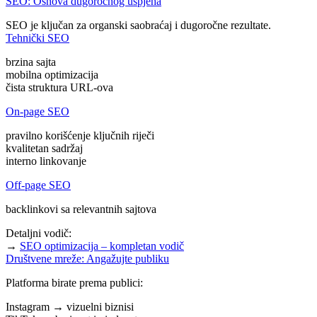
SEO: Osnova dugoročnog uspjeha
SEO je ključan za organski saobraćaj i dugoročne rezultate.
Tehnički SEO
brzina sajta
mobilna optimizacija
čista struktura URL-ova
On-page SEO
pravilno korišćenje ključnih riječi
kvalitetan sadržaj
interno linkovanje
Off-page SEO
backlinkovi sa relevantnih sajtova
Detaljni vodič:
→
SEO optimizacija – kompletan vodič
Društvene mreže: Angažujte publiku
Platforma birate prema publici:
Instagram → vizuelni biznisi