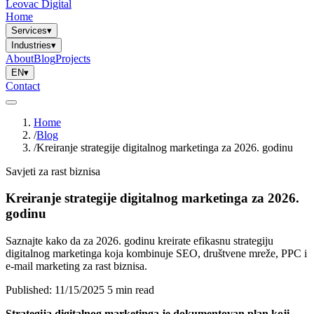
Leovac Digital
Home
Services
▾
Industries
▾
About
Blog
Projects
EN
▾
Contact
Home
/
Blog
/
Kreiranje strategije digitalnog marketinga za 2026. godinu
Savjeti za rast biznisa
Kreiranje strategije digitalnog marketinga za 2026.
godinu
Saznajte kako da za 2026. godinu kreirate efikasnu strategiju
digitalnog marketinga koja kombinuje SEO, društvene mreže, PPC i
e-mail marketing za rast biznisa.
Published: 11/15/2025
5 min read
Strategija digitalnog marketinga je dokumentovan plan koji