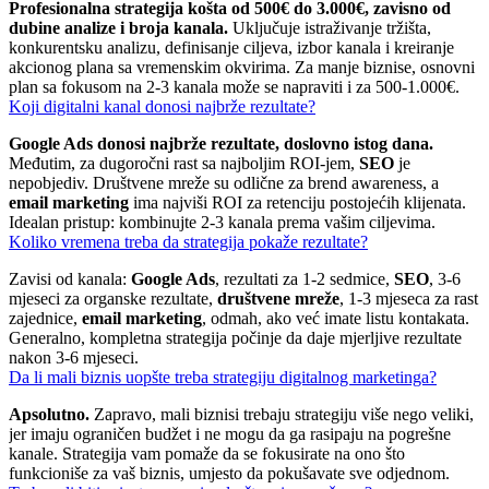
Profesionalna strategija košta od 500€ do 3.000€, zavisno od
dubine analize i broja kanala.
Uključuje istraživanje tržišta,
konkurentsku analizu, definisanje ciljeva, izbor kanala i kreiranje
akcionog plana sa vremenskim okvirima. Za manje biznise, osnovni
plan sa fokusom na 2-3 kanala može se napraviti i za 500-1.000€.
Koji digitalni kanal donosi najbrže rezultate?
Google Ads donosi najbrže rezultate, doslovno istog dana.
Međutim, za dugoročni rast sa najboljim ROI-jem,
SEO
je
nepobjediv. Društvene mreže su odlične za brend awareness, a
email marketing
ima najviši ROI za retenciju postojećih klijenata.
Idealan pristup: kombinujte 2-3 kanala prema vašim ciljevima.
Koliko vremena treba da strategija pokaže rezultate?
Zavisi od kanala:
Google Ads
, rezultati za 1-2 sedmice,
SEO
, 3-6
mjeseci za organske rezultate,
društvene mreže
, 1-3 mjeseca za rast
zajednice,
email marketing
, odmah, ako već imate listu kontakata.
Generalno, kompletna strategija počinje da daje mjerljive rezultate
nakon 3-6 mjeseci.
Da li mali biznis uopšte treba strategiju digitalnog marketinga?
Apsolutno.
Zapravo, mali biznisi trebaju strategiju više nego veliki,
jer imaju ograničen budžet i ne mogu da ga rasipaju na pogrešne
kanale. Strategija vam pomaže da se fokusirate na ono što
funkcioniše za vaš biznis, umjesto da pokušavate sve odjednom.