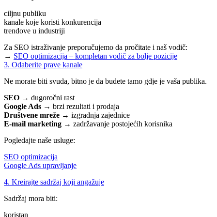
ciljnu publiku
kanale koje koristi konkurencija
trendove u industriji
Za SEO istraživanje preporučujemo da pročitate i naš vodič:
→
SEO optimizacija – kompletan vodič za bolje pozicije
3. Odaberite prave kanale
Ne morate biti svuda, bitno je da budete tamo gdje je vaša publika.
SEO
→ dugoročni rast
Google Ads
→ brzi rezultati i prodaja
Društvene mreže
→ izgradnja zajednice
E-mail marketing
→ zadržavanje postojećih korisnika
Pogledajte naše usluge:
SEO optimizacija
Google Ads upravljanje
4. Kreirajte sadržaj koji angažuje
Sadržaj mora biti:
koristan