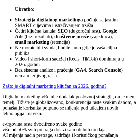
Ukratko:
Strategija digitalnog marketinga
počinje sa jasnim
SMART ciljevima i istraživanjem tržišta
Četiri ključna kanala:
SEO
(dugoročni rast),
Google
Ads
(brzi rezultati),
društvene mreže
(zajednica),
email marketing
(retencija)
Ne morate biti svuda, budite tamo gdje je vaša ciljna
publika
Video i short-form sadržaj (Reels, TikTok) dominiraju u
2026. godini
Bez sistema analize i praćenja (
GA4
,
Search Console
)
nema mjerljivog rasta
Zašto je digitalni marketing ključan za 2026. godinu?
Digitalni marketing više nije dodatak poslovnoj strategiji, on je njen
temelj. Tržište je globalizovano, konkurencija raste svakim danom, a
ponašanje korisnika potpuno se mijenja pod uticajem novih
tehnologija i navika.
e-trgovina raste dvocifreno svake godine
više od 50% svih pretraga dolazi sa mobilnih uređaja
AI mijenja način pretrage, sadržaja i korisničkog ponašanja