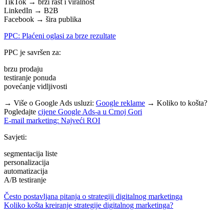
TikTok → brzi rast i viralnost
LinkedIn → B2B
Facebook → šira publika
PPC: Plaćeni oglasi za brze rezultate
PPC je savršen za:
brzu prodaju
testiranje ponuda
povećanje vidljivosti
→ Više o Google Ads usluzi:
Google reklame
→ Koliko to košta?
Pogledajte
cijene Google Ads-a u Crnoj Gori
E-mail marketing: Najveći ROI
Savjeti:
segmentacija liste
personalizacija
automatizacija
A/B testiranje
Često postavljana pitanja o strategiji digitalnog marketinga
Koliko košta kreiranje strategije digitalnog marketinga?