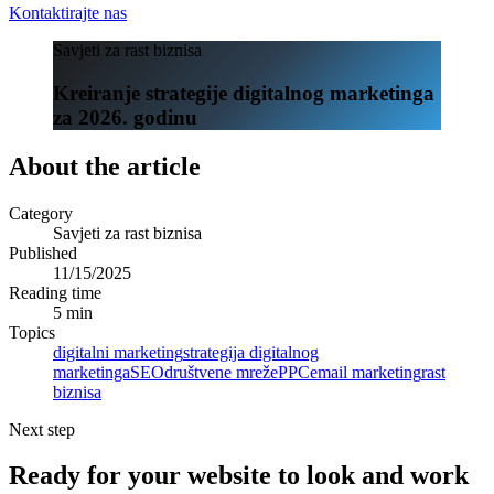
Kontaktirajte nas
Savjeti za rast biznisa
Kreiranje strategije digitalnog marketinga
za 2026. godinu
About the article
Category
Savjeti za rast biznisa
Published
11/15/2025
Reading time
5 min
Topics
digitalni marketing
strategija digitalnog
marketinga
SEO
društvene mreže
PPC
email marketing
rast
biznisa
Next step
Ready for your website to look and work