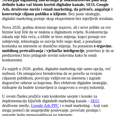
definiše kako vaš biznis koristi digitalne kanale, SEO, Google
Ads, društvene mreže i email marketing, da privuče, angažuje i
konvertuje ciljanu publiku u klijente.
Bez jasne strategije,
digitalni marketing postaje skup eksperiment bez mjerljivih rezultata.
Nova 2026. godina donosi mnoge izazove, ali i nove prilike za sve
biznise koji žele da se istaknu u digitalnom svijetu. Konkurencija
nikada nije bila veća, a tržište se brzo mijenja, kupci postaju sve
zahtjevniji, tehnologija se razvija brže nego ikad, a ponašanje
korisnika na internetu se drastično mijenja. Sa porastom
e-trgovine
,
mobilnog pretraživanja
i
vještačke inteligencije
, potrebno je da se
preduzetnici brzo prilagode novim uslovima kako bi ostali
konkurentni.
Za uspjeh u 2026. godini, digitalni marketing nije samo opcija, već
nužnost. On omogućava brendovima da se povežu sa svojom
ciljanom publikom, povećaju vidljivost na internetu i izgrade
dugoročne odnose sa kupcima. Bez efektivne digitalne strategije,
rizikujete da budete izostavljeni iz razgovora u svojoj industriji.
U ovom članku pružiću vam konkretne savjete i korake za
implementaciju ključnih digitalnih marketing kanala –
SEO
,
društvene mreže,
Google Ads PPC
i e-mail marketing – koji vam
mogu pomoći da unaprijedite poslovanje, povećate prodaju i
ostvarite bolju prepoznatljivost na internetu.