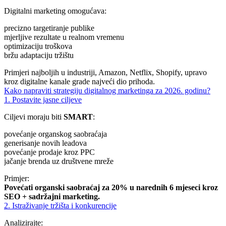
Digitalni marketing omogućava:
precizno targetiranje publike
mjerljive rezultate u realnom vremenu
optimizaciju troškova
bržu adaptaciju tržištu
Primjeri najboljih u industriji, Amazon, Netflix, Shopify, upravo
kroz digitalne kanale grade najveći dio prihoda.
Kako napraviti strategiju digitalnog marketinga za 2026. godinu?
1. Postavite jasne ciljeve
Ciljevi moraju biti
SMART
:
povećanje organskog saobraćaja
generisanje novih leadova
povećanje prodaje kroz PPC
jačanje brenda uz društvene mreže
Primjer:
Povećati organski saobraćaj za 20% u narednih 6 mjeseci kroz
SEO + sadržajni marketing.
2. Istraživanje tržišta i konkurencije
Analizirajte: