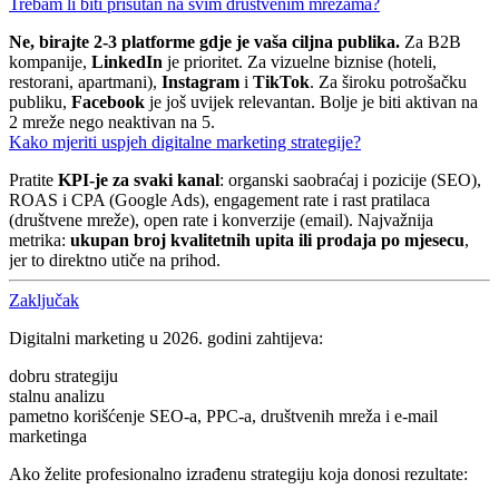
Trebam li biti prisutan na svim društvenim mrežama?
Ne, birajte 2-3 platforme gdje je vaša ciljna publika.
Za B2B
kompanije,
LinkedIn
je prioritet. Za vizuelne biznise (hoteli,
restorani, apartmani),
Instagram
i
TikTok
. Za široku potrošačku
publiku,
Facebook
je još uvijek relevantan. Bolje je biti aktivan na
2 mreže nego neaktivan na 5.
Kako mjeriti uspjeh digitalne marketing strategije?
Pratite
KPI-je za svaki kanal
: organski saobraćaj i pozicije (SEO),
ROAS i CPA (Google Ads), engagement rate i rast pratilaca
(društvene mreže), open rate i konverzije (email). Najvažnija
metrika:
ukupan broj kvalitetnih upita ili prodaja po mjesecu
,
jer to direktno utiče na prihod.
Zaključak
Digitalni marketing u 2026. godini zahtijeva:
dobru strategiju
stalnu analizu
pametno korišćenje SEO-a, PPC-a, društvenih mreža i e-mail
marketinga
Ako želite profesionalno izrađenu strategiju koja donosi rezultate: