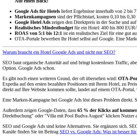
Auf einen Blick:
Google Ads für Hotels
liefert Ergebnisse innerhalb von 2 bis
Markenkampagnen
sind der Pflichtstart, kosten 0,10 bis 0
Google Hotel Ads
zeigen den Direktpreis in der Suche und auf
Realistisches Mindestbudget
für ein Hotel: 400 bis 800 EUR/
ROAS von 5:1 bis 12:1
ist ein realistisches Ziel für eine gut
OTA-Portale bewerben Ihr Hotel selbst auf Google. Eine Mar
Warum braucht ein Hotel Google Ads und nicht nur SEO?
SEO baut organische Autorität auf und bringt kostenlosen Traffic, abe
Option. Google Ads schon.
Es gibt noch einen weiteren Grund, der oft übersehen wird:
OTA-Port
Expedia auf den ersten bezahlten Positionen mit Ihrem Hotel, zu Preis
direkt auf Ihre Website kommen sollte, landet auf einem OTA-Portal,
Eine Marken-Kampagne bei Google Ads löst dieses Problem direkt. S
Außerdem zeigen Google-Daten, dass
65 % der Klicks auf kommerz
Direktbuchung" oder "Villa mit Pool Budva August" klicken Nutzer a
SEO und Google Ads sind keine Alternativen. Sie ergänzen sich. SEO
Kanäle finden Sie im Beitrag
SEO vs. Google Ads: Was ist besser für