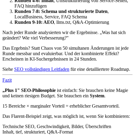
Runden 4-6: Inhalt
, Umstrukturierung von Service-Seiten,
FAQ hinzufügen
Runden 7-8: Schema und strukturierte Daten
,
LocalBusiness, Service, FAQ Schema
Runden 9-10: AEO
, llms.txt, Q&A-Optimierung
Nach jeder Runde analysierten wir die Ergebnisse. „Was hat sich
geändert? Wie viel Verbesserung?"
Das Ergebnis? Statt Chaos von 50 simultanen Änderungen ist jede
Runde messbar und evaluierbar. Und der kombinierte Effekt?
Erscheinen in KI-Suchergebnissen in 24 Stunden.
Siehe
SEO vollständigen Leitfaden
für eine detailliertere Roadmap.
Fazit
„Plus 1" SEO-Philosophie
ist einfach: Sie brauchen keine Magie
und keinen riesigen Budget. Sie brauchen ein
System
.
15 Bereiche × marginaler Vorteil = erheblicher Gesamtvorteil.
Das Flarent-Beispiel zeigt, was möglich ist, wenn Sie kombinieren:
Technische SEO, Geschwindigkeit, Bilder, Überschriften
Inhalt, tief, strukturiert, Q&A-Format