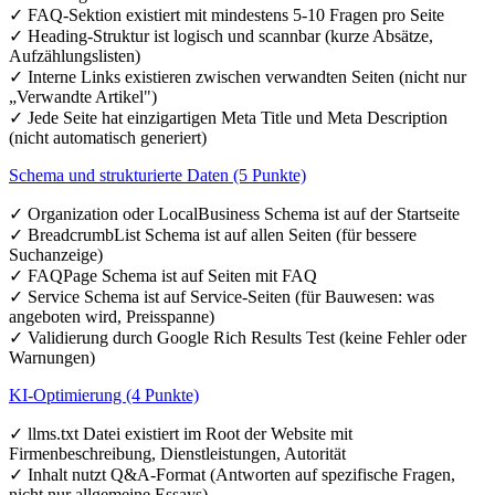
✓ FAQ-Sektion existiert mit mindestens 5-10 Fragen pro Seite
✓ Heading-Struktur ist logisch und scannbar (kurze Absätze,
Aufzählungslisten)
✓ Interne Links existieren zwischen verwandten Seiten (nicht nur
„Verwandte Artikel")
✓ Jede Seite hat einzigartigen Meta Title und Meta Description
(nicht automatisch generiert)
Schema und strukturierte Daten (5 Punkte)
✓ Organization oder LocalBusiness Schema ist auf der Startseite
✓ BreadcrumbList Schema ist auf allen Seiten (für bessere
Suchanzeige)
✓ FAQPage Schema ist auf Seiten mit FAQ
✓ Service Schema ist auf Service-Seiten (für Bauwesen: was
angeboten wird, Preisspanne)
✓ Validierung durch Google Rich Results Test (keine Fehler oder
Warnungen)
KI-Optimierung (4 Punkte)
✓ llms.txt Datei existiert im Root der Website mit
Firmenbeschreibung, Dienstleistungen, Autorität
✓ Inhalt nutzt Q&A-Format (Antworten auf spezifische Fragen,
nicht nur allgemeine Essays)