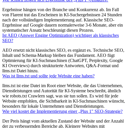
Ergebnisse hängen von der Branche und Konkurrenz ab. Im Fall
von Flarent trat das Erscheinen in KI-Suchergebnissen 24 Stunden
nach der vollständigen Implementierung auf. Klassische SEO-
Ergebnisse auf Google dauern normalerweise 3-6 Monate, aber ein
systematischer Ansatz beschleunigt diesen Prozess.
Ist AEO (Answer Engine Optimization) wichtiger als klassisches
SEO?
AEO ersetzt nicht klassisches SEO, es ergänzt es. Technische SEO,
Inhalt und Schema-Markup bleiben das Fundament. AEO fügt
Optimierung für KI-Suchmaschinen (ChatGPT, Perplexity, Google
KI Overviews) durch strukturierte Antworten, Q&A-Format und
llms.txt Datei hinzu.
Was ist llms.txt und sollte jede Website eine haben?
llms.txt ist eine Datei im Root einer Website, die das Unternehmen,
Dienstleistungen und Autorität für KI-Systeme beschreibt, ähnlich
wie robots.txt Crawlern sagt, was sie tun sollen. Es wird für jede
Website empfohlen, die Sichtbarkeit in KI-Suchmaschinen wünscht,
besonders für lokale Unternehmen und Dienstleistungen.
Wie viel kostet die Implementierung einer „Plus 1" SEO-Strategie?
Der Preis hängt vom aktuellen Zustand der Website und der Anzahl
der zu verbessernden Bereiche ab. Kleinere Websites mit