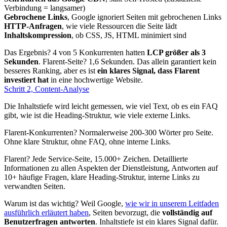
Verbindung = langsamer)
Gebrochene Links
, Google ignoriert Seiten mit gebrochenen Links
HTTP-Anfragen
, wie viele Ressourcen die Seite lädt
Inhaltskompression
, ob CSS, JS, HTML minimiert sind
Das Ergebnis? 4 von 5 Konkurrenten hatten
LCP größer als 3
Sekunden
. Flarent-Seite? 1,6 Sekunden. Das allein garantiert kein
besseres Ranking, aber es ist
ein klares Signal, dass Flarent
investiert hat
in eine hochwertige Website.
Schritt 2, Content-Analyse
Die Inhaltstiefe wird leicht gemessen, wie viel Text, ob es ein FAQ
gibt, wie ist die Heading-Struktur, wie viele externe Links.
Flarent-Konkurrenten? Normalerweise 200-300 Wörter pro Seite.
Ohne klare Struktur, ohne FAQ, ohne interne Links.
Flarent? Jede Service-Seite, 15.000+ Zeichen. Detaillierte
Informationen zu allen Aspekten der Dienstleistung, Antworten auf
10+ häufige Fragen, klare Heading-Struktur, interne Links zu
verwandten Seiten.
Warum ist das wichtig? Weil Google,
wie wir in unserem Leitfaden
ausführlich erläutert haben
, Seiten bevorzugt, die
vollständig auf
Benutzerfragen antworten
. Inhaltstiefe ist ein klares Signal dafür.