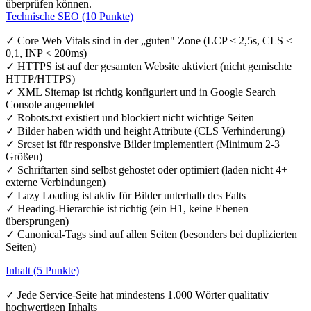
überprüfen können.
Technische SEO (10 Punkte)
✓ Core Web Vitals sind in der „guten" Zone (LCP < 2,5s, CLS <
0,1, INP < 200ms)
✓ HTTPS ist auf der gesamten Website aktiviert (nicht gemischte
HTTP/HTTPS)
✓ XML Sitemap ist richtig konfiguriert und in Google Search
Console angemeldet
✓ Robots.txt existiert und blockiert nicht wichtige Seiten
✓ Bilder haben width und height Attribute (CLS Verhinderung)
✓ Srcset ist für responsive Bilder implementiert (Minimum 2-3
Größen)
✓ Schriftarten sind selbst gehostet oder optimiert (laden nicht 4+
externe Verbindungen)
✓ Lazy Loading ist aktiv für Bilder unterhalb des Falts
✓ Heading-Hierarchie ist richtig (ein H1, keine Ebenen
übersprungen)
✓ Canonical-Tags sind auf allen Seiten (besonders bei duplizierten
Seiten)
Inhalt (5 Punkte)
✓ Jede Service-Seite hat mindestens 1.000 Wörter qualitativ
hochwertigen Inhalts