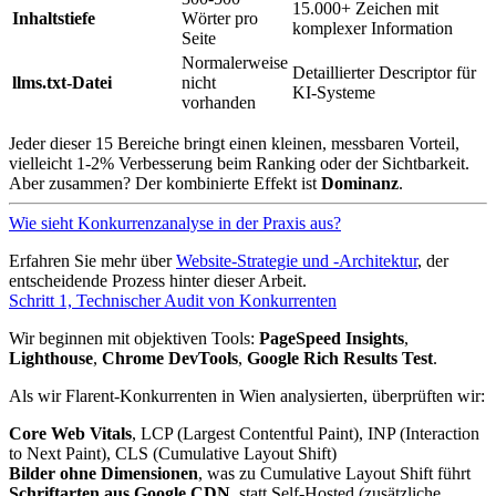
15.000+ Zeichen mit
Inhaltstiefe
Wörter pro
komplexer Information
Seite
Normalerweise
Detaillierter Descriptor für
llms.txt-Datei
nicht
KI-Systeme
vorhanden
Jeder dieser 15 Bereiche bringt einen kleinen, messbaren Vorteil,
vielleicht 1-2% Verbesserung beim Ranking oder der Sichtbarkeit.
Aber zusammen? Der kombinierte Effekt ist
Dominanz
.
Wie sieht Konkurrenzanalyse in der Praxis aus?
Erfahren Sie mehr über
Website-Strategie und -Architektur
, der
entscheidende Prozess hinter dieser Arbeit.
Schritt 1, Technischer Audit von Konkurrenten
Wir beginnen mit objektiven Tools:
PageSpeed Insights
,
Lighthouse
,
Chrome DevTools
,
Google Rich Results Test
.
Als wir Flarent-Konkurrenten in Wien analysierten, überprüften wir:
Core Web Vitals
, LCP (Largest Contentful Paint), INP (Interaction
to Next Paint), CLS (Cumulative Layout Shift)
Bilder ohne Dimensionen
, was zu Cumulative Layout Shift führt
Schriftarten aus Google CDN
, statt Self-Hosted (zusätzliche