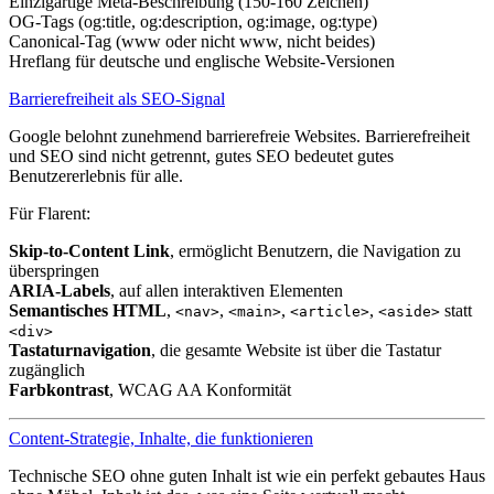
Einzigartige Meta-Beschreibung (150-160 Zeichen)
OG-Tags (og:title, og:description, og:image, og:type)
Canonical-Tag (www oder nicht www, nicht beides)
Hreflang für deutsche und englische Website-Versionen
Barrierefreiheit als SEO-Signal
Google belohnt zunehmend barrierefreie Websites. Barrierefreiheit
und SEO sind nicht getrennt, gutes SEO bedeutet gutes
Benutzererlebnis für alle.
Für Flarent:
Skip-to-Content Link
, ermöglicht Benutzern, die Navigation zu
überspringen
ARIA-Labels
, auf allen interaktiven Elementen
Semantisches HTML
,
,
,
,
statt
<nav>
<main>
<article>
<aside>
<div>
Tastaturnavigation
, die gesamte Website ist über die Tastatur
zugänglich
Farbkontrast
, WCAG AA Konformität
Content-Strategie, Inhalte, die funktionieren
Technische SEO ohne guten Inhalt ist wie ein perfekt gebautes Haus