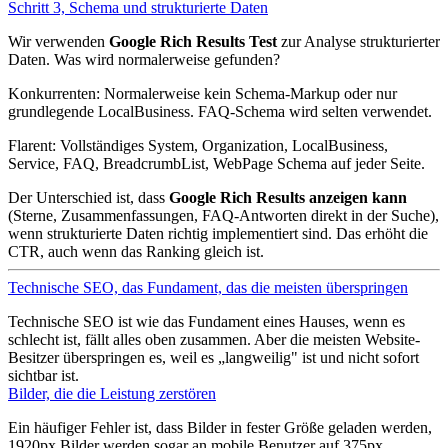
Schritt 3, Schema und strukturierte Daten
Wir verwenden
Google Rich Results Test
zur Analyse strukturierter
Daten. Was wird normalerweise gefunden?
Konkurrenten: Normalerweise kein Schema-Markup oder nur
grundlegende LocalBusiness. FAQ-Schema wird selten verwendet.
Flarent: Vollständiges System, Organization, LocalBusiness,
Service, FAQ, BreadcrumbList, WebPage Schema auf jeder Seite.
Der Unterschied ist, dass
Google Rich Results anzeigen kann
(Sterne, Zusammenfassungen, FAQ-Antworten direkt in der Suche),
wenn strukturierte Daten richtig implementiert sind. Das erhöht die
CTR, auch wenn das Ranking gleich ist.
Technische SEO, das Fundament, das die meisten überspringen
Technische SEO ist wie das Fundament eines Hauses, wenn es
schlecht ist, fällt alles oben zusammen. Aber die meisten Website-
Besitzer überspringen es, weil es „langweilig" ist und nicht sofort
sichtbar ist.
Bilder, die die Leistung zerstören
Ein häufiger Fehler ist, dass Bilder in fester Größe geladen werden,
1920px Bilder werden sogar an mobile Benutzer auf 375px