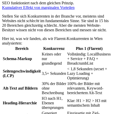
SEO funktioniert nach dem gleichen Prinzip.
Kumulativer Effekt von marginalen Vorteilen
Stellen Sie sich Konkurrenten in der Branche vor, meistens sind
Websites nicht
schlecht
im fundamentalen Sinne. Sie sind in 15 bis
20 Bereichen gleichzeitig schlecht. Aber die meisten Website-
Besitzer wissen nicht von diesen Bereichen und messen sie nicht.
Hier ist, was wir fanden, als wir Flarent-Konkurrenten in Wien
analysierten:
Bereich
Konkurrenz
Plus 1 (Flarent)
Keines oder
Vollständig: LocalBusiness
Schema-Markup
nur
+ Service + FAQ +
grundlegend
BreadcrumbList
< 1,8 Sekunden (srcset +
Seitengeschwindigkeit
3,5+ Sekunden
Lazy Loading +
(LCP)
Optimierung)
30% der Bilder
100% der Bilder mit
Alt-Text auf Bildern
ohne
relevantem, Keyword-
Beschreibung
bereichertem Alt-Text
H3 nach H1,
Klar: H1 > H2 > H3 mit
Heading-Hierarchie
Ebenen
semantischem Inhalt
übersprungen
Generiert,
Einzigartig mit Ziel-