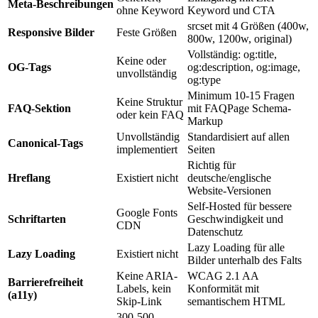
Meta-Beschreibungen
ohne Keyword
Keyword und CTA
srcset mit 4 Größen (400w,
Responsive Bilder
Feste Größen
800w, 1200w, original)
Vollständig: og:title,
Keine oder
OG-Tags
og:description, og:image,
unvollständig
og:type
Minimum 10-15 Fragen
Keine Struktur
FAQ-Sektion
mit FAQPage Schema-
oder kein FAQ
Markup
Unvollständig
Standardisiert auf allen
Canonical-Tags
implementiert
Seiten
Richtig für
Hreflang
Existiert nicht
deutsche/englische
Website-Versionen
Self-Hosted für bessere
Google Fonts
Schriftarten
Geschwindigkeit und
CDN
Datenschutz
Lazy Loading für alle
Lazy Loading
Existiert nicht
Bilder unterhalb des Falts
Keine ARIA-
WCAG 2.1 AA
Barrierefreiheit
Labels, kein
Konformität mit
(a11y)
Skip-Link
semantischem HTML
300-500