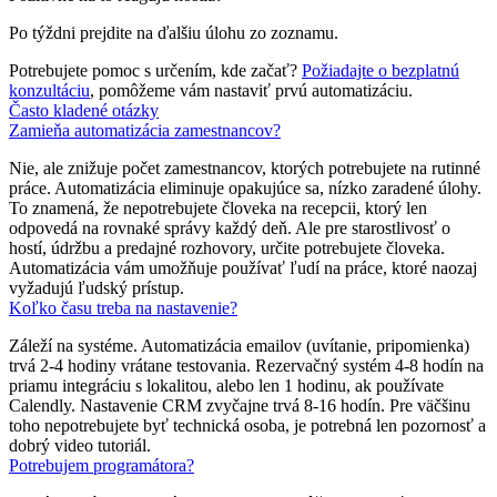
Po týždni prejdite na ďalšiu úlohu zo zoznamu.
Potrebujete pomoc s určením, kde začať?
Požiadajte o bezplatnú
konzultáciu
, pomôžeme vám nastaviť prvú automatizáciu.
Často kladené otázky
Zamieňa automatizácia zamestnancov?
Nie, ale znižuje počet zamestnancov, ktorých potrebujete na rutinné
práce. Automatizácia eliminuje opakujúce sa, nízko zaradené úlohy.
To znamená, že nepotrebujete človeka na recepcii, ktorý len
odpovedá na rovnaké správy každý deň. Ale pre starostlivosť o
hostí, údržbu a predajné rozhovory, určite potrebujete človeka.
Automatizácia vám umožňuje používať ľudí na práce, ktoré naozaj
vyžadujú ľudský prístup.
Koľko času treba na nastavenie?
Záleží na systéme. Automatizácia emailov (uvítanie, pripomienka)
trvá 2-4 hodiny vrátane testovania. Rezervačný systém 4-8 hodín na
priamu integráciu s lokalitou, alebo len 1 hodinu, ak používate
Calendly. Nastavenie CRM zvyčajne trvá 8-16 hodín. Pre väčšinu
toho nepotrebujete byť technická osoba, je potrebná len pozornosť a
dobrý video tutoriál.
Potrebujem programátora?