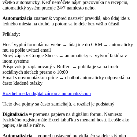
všetko automaticky. Keď nemôžete nájsť pracovníka na recepciu,
automatický systém pracuje 24/7 namiesto neho.
Automatizácia
znamená: vopred nastaviť pravidlá, ako údaj ide z
jedného miesta na druhé, a potom sa to deje bez vášho účasti.
Príklady:
Hosť vyplní formulár na webe → údaj ide do CRM → automaticky
mu sa pošle uvítací email
Nový zápis v Google Sheets → automaticky sa vytvorí faktúra v
inom systéme
Príspevok je zaplanovaný v Bufferi → publikuje sa na troch
sociálnych sieťach presne o 10:00
Email s novou otázkou príde → chatbot automaticky odpovedá na
často kladené otázky
Rozdiel medzi digitalizáciou a automatizáciou
Tieto dva pojmy sa často zamieňajú, a rozdiel je podstatný.
Digitalizácia
= premena papiera na digitálnu formu. Namiesto
fyzického registra máte Excel tabuľku s menami hostí. Lepšie ako
papier, ale stále ručne.
Automatizácia
= vopred nastavené pravidlá, čo sa deje s týmito