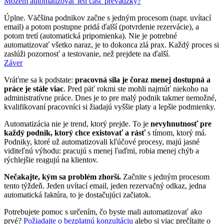
Môžem automatizovať len časť prevádzky?
Úplne. Väčšina podnikov začne s jedným procesom (napr. uvítací
email) a potom postupne pridá ďalší (potvrdenie rezervácie), a
potom tretí (automatická pripomienka). Nie je potrebné
automatizovať všetko naraz, je to dokonca zlá prax. Každý proces si
zaslúži pozornosť a testovanie, než prejdete na ďalší.
Záver
Vráťme sa k podstate:
pracovná sila je čoraz menej dostupná a
práce je stále viac
. Pred päť rokmi ste mohli najmúť niekoho na
administratívne práce. Dnes je to pre malý podnik takmer nemožné,
kvalifikovaní pracovníci si žiadajú vyššie platy a lepšie podmienky.
Automatizácia nie je trend, ktorý prejde. To je
nevyhnutnosť pre
každý podnik, ktorý chce existovať a rásť
s tímom, ktorý má.
Podniky, ktoré už automatizovali kľúčové procesy, majú jasné
viditeľnú výhodu: pracujú s menej ľuďmi, robia menej chýb a
rýchlejšie reagujú na klientov.
Nečakajte, kým sa problém zhorší.
Začnite s jedným procesom
tento týždeň. Jeden uvítací email, jeden rezervačný odkaz, jedna
automatická faktúra, to je dostačujúci začiatok.
Potrebujete pomoc s určením, čo byste mali automatizovať ako
prvé?
Požiadajte o bezplatnú konzultáciu
alebo si viac prečítajte o