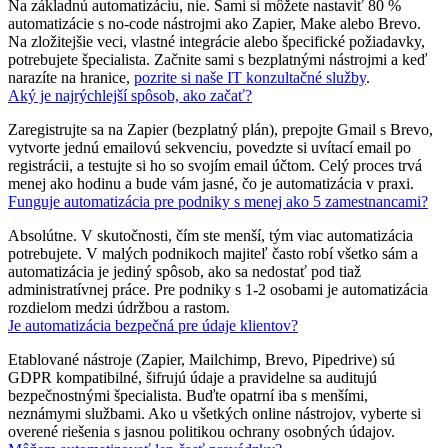
Na základnú automatizáciu, nie. Sami si môžete nastaviť 80 %
automatizácie s no-code nástrojmi ako Zapier, Make alebo Brevo.
Na zložitejšie veci, vlastné integrácie alebo špecifické požiadavky,
potrebujete špecialista. Začnite sami s bezplatnými nástrojmi a keď
narazíte na hranice,
pozrite si naše IT konzultačné služby
.
Aký je najrýchlejší spôsob, ako začať?
Zaregistrujte sa na Zapier (bezplatný plán), prepojte Gmail s Brevo,
vytvorte jednú emailovú sekvenciu, povedzte si uvítací email po
registrácii, a testujte si ho so svojím email účtom. Celý proces trvá
menej ako hodinu a bude vám jasné, čo je automatizácia v praxi.
Funguje automatizácia pre podniky s menej ako 5 zamestnancami?
Absolútne. V skutočnosti, čím ste menší, tým viac automatizácia
potrebujete. V malých podnikoch majiteľ často robí všetko sám a
automatizácia je jediný spôsob, ako sa nedostať pod tiaž
administratívnej práce. Pre podniky s 1-2 osobami je automatizácia
rozdielom medzi údržbou a rastom.
Je automatizácia bezpečná pre údaje klientov?
Etablované nástroje (Zapier, Mailchimp, Brevo, Pipedrive) sú
GDPR kompatibilné, šifrujú údaje a pravidelne sa auditujú
bezpečnostnými špecialista. Buďte opatrní iba s menšími,
neznámymi službami. Ako u všetkých online nástrojov, vyberte si
overené riešenia s jasnou politikou ochrany osobných údajov.