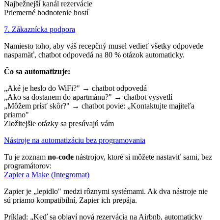
Najbežnejší kanál rezervácie
Priemerné hodnotenie hostí
7. Zákaznícka podpora
Namiesto toho, aby váš recepčný musel vedieť všetky odpovede
naspamäť, chatbot odpovedá na 80 % otázok automaticky.
Čo sa automatizuje:
„Aké je heslo do WiFi?" → chatbot odpovedá
„Ako sa dostanem do apartmánu?" → chatbot vysvetlí
„Môžem prísť skôr?" → chatbot povie: „Kontaktujte majiteľa
priamo"
Zložitejšie otázky sa presúvajú vám
Nástroje na automatizáciu bez programovania
Tu je zoznam
no-code
nástrojov, ktoré si môžete nastaviť sami, bez
programátorov:
Zapier a Make (Integromat)
Zapier je „lepidlo" medzi rôznymi systémami. Ak dva nástroje nie
sú priamo kompatibilní, Zapier ich prepája.
Príklad: „Keď sa objaví nová rezervácia na Airbnb, automaticky