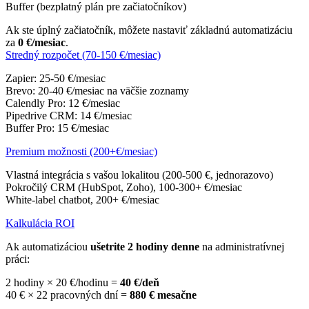
Buffer (bezplatný plán pre začiatočníkov)
Ak ste úplný začiatočník, môžete nastaviť základnú automatizáciu
za
0 €/mesiac
.
Stredný rozpočet (70-150 €/mesiac)
Zapier: 25-50 €/mesiac
Brevo: 20-40 €/mesiac na väčšie zoznamy
Calendly Pro: 12 €/mesiac
Pipedrive CRM: 14 €/mesiac
Buffer Pro: 15 €/mesiac
Premium možnosti (200+€/mesiac)
Vlastná integrácia s vašou lokalitou (200-500 €, jednorazovo)
Pokročilý CRM (HubSpot, Zoho), 100-300+ €/mesiac
White-label chatbot, 200+ €/mesiac
Kalkulácia ROI
Ak automatizáciou
ušetrite 2 hodiny denne
na administratívnej
práci:
2 hodiny × 20 €/hodinu =
40 €/deň
40 € × 22 pracovných dní =
880 € mesačne