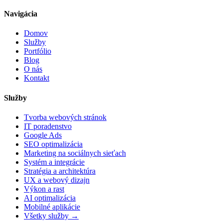
Navigácia
Domov
Služby
Portfólio
Blog
O nás
Kontakt
Služby
Tvorba webových stránok
IT poradenstvo
Google Ads
SEO optimalizácia
Marketing na sociálnych sieťach
Systém a integrácie
Stratégia a architektúra
UX a webový dizajn
Výkon a rast
AI optimalizácia
Mobilné aplikácie
Všetky služby →