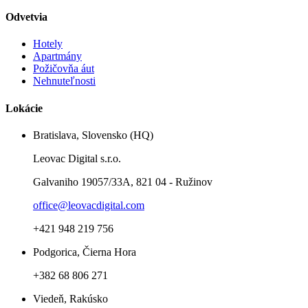
Odvetvia
Hotely
Apartmány
Požičovňa áut
Nehnuteľnosti
Lokácie
Bratislava, Slovensko (HQ)
Leovac Digital s.r.o.
Galvaniho 19057/33A, 821 04 - Ružinov
office@leovacdigital.com
+421 948 219 756
Podgorica, Čierna Hora
+382 68 806 271
Viedeň, Rakúsko