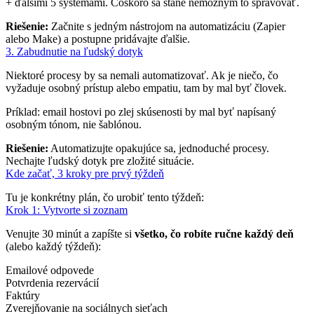
+ ďalšími 5 systémami. Čoskoro sa stane nemožným to spravovať.
Riešenie:
Začnite s jedným nástrojom na automatizáciu (Zapier
alebo Make) a postupne pridávajte ďalšie.
3. Zabudnutie na ľudský dotyk
Niektoré procesy by sa nemali automatizovať. Ak je niečo, čo
vyžaduje osobný prístup alebo empatiu, tam by mal byť človek.
Príklad: email hostovi po zlej skúsenosti by mal byť napísaný
osobným tónom, nie šablónou.
Riešenie:
Automatizujte opakujúce sa, jednoduché procesy.
Nechajte ľudský dotyk pre zložité situácie.
Kde začať, 3 kroky pre prvý týždeň
Tu je konkrétny plán, čo urobiť tento týždeň:
Krok 1: Vytvorte si zoznam
Venujte 30 minút a zapíšte si
všetko, čo robíte ručne každý deň
(alebo každý týždeň):
Emailové odpovede
Potvrdenia rezervácií
Faktúry
Zverejňovanie na sociálnych sieťach