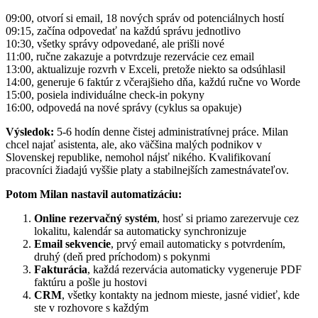
09:00, otvorí si email, 18 nových správ od potenciálnych hostí
09:15, začína odpovedať na každú správu jednotlivo
10:30, všetky správy odpovedané, ale prišli nové
11:00, ručne zakazuje a potvrdzuje rezervácie cez email
13:00, aktualizuje rozvrh v Exceli, pretože niekto sa odsúhlasil
14:00, generuje 6 faktúr z včerajšieho dňa, každú ručne vo Worde
15:00, posiela individuálne check-in pokyny
16:00, odpovedá na nové správy (cyklus sa opakuje)
Výsledok:
5-6 hodín denne čistej administratívnej práce. Milan
chcel najať asistenta, ale, ako väčšina malých podnikov v
Slovenskej republike, nemohol nájsť nikého. Kvalifikovaní
pracovníci žiadajú vyššie platy a stabilnejších zamestnávateľov.
Potom Milan nastavil automatizáciu:
Online rezervačný systém
, hosť si priamo zarezervuje cez
lokalitu, kalendár sa automaticky synchronizuje
Email sekvencie
, prvý email automaticky s potvrdením,
druhý (deň pred príchodom) s pokynmi
Fakturácia
, každá rezervácia automaticky vygeneruje PDF
faktúru a pošle ju hostovi
CRM
, všetky kontakty na jednom mieste, jasné vidieť, kde
ste v rozhovore s každým