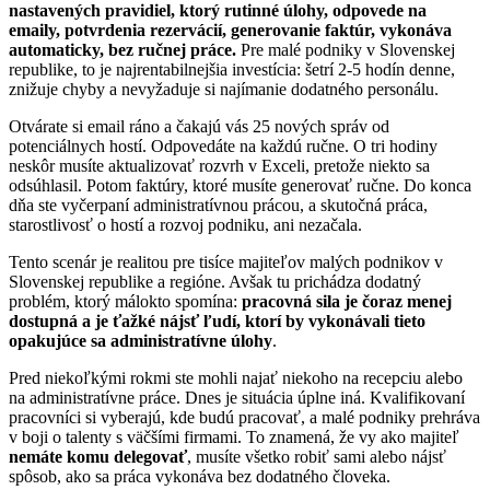
nastavených pravidiel, ktorý rutinné úlohy, odpovede na
emaily, potvrdenia rezervácií, generovanie faktúr, vykonáva
automaticky, bez ručnej práce.
Pre malé podniky v Slovenskej
republike, to je najrentabilnejšia investícia: šetrí 2-5 hodín denne,
znižuje chyby a nevyžaduje si najímanie dodatného personálu.
Otvárate si email ráno a čakajú vás 25 nových správ od
potenciálnych hostí. Odpovedáte na každú ručne. O tri hodiny
neskôr musíte aktualizovať rozvrh v Exceli, pretože niekto sa
odsúhlasil. Potom faktúry, ktoré musíte generovať ručne. Do konca
dňa ste vyčerpaní administratívnou prácou, a skutočná práca,
starostlivosť o hostí a rozvoj podniku, ani nezačala.
Tento scenár je realitou pre tisíce majiteľov malých podnikov v
Slovenskej republike a regióne. Avšak tu prichádza dodatný
problém, ktorý málokto spomína:
pracovná sila je čoraz menej
dostupná a je ťažké nájsť ľudí, ktorí by vykonávali tieto
opakujúce sa administratívne úlohy
.
Pred niekoľkými rokmi ste mohli najať niekoho na recepciu alebo
na administratívne práce. Dnes je situácia úplne iná. Kvalifikovaní
pracovníci si vyberajú, kde budú pracovať, a malé podniky prehráva
v boji o talenty s väčšími firmami. To znamená, že vy ako majiteľ
nemáte komu delegovať
, musíte všetko robiť sami alebo nájsť
spôsob, ako sa práca vykonáva bez dodatného človeka.