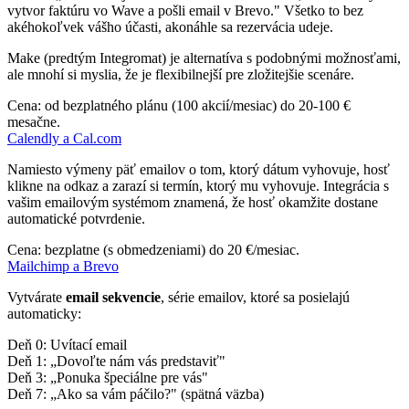
vytvor faktúru vo Wave a pošli email v Brevo." Všetko to bez
akéhokoľvek vášho účasti, akonáhle sa rezervácia udeje.
Make (predtým Integromat) je alternatíva s podobnými možnosťami,
ale mnohí si myslia, že je flexibilnejší pre zložitejšie scenáre.
Cena: od bezplatného plánu (100 akcií/mesiac) do 20-100 €
mesačne.
Calendly a Cal.com
Namiesto výmeny päť emailov o tom, ktorý dátum vyhovuje, hosť
klikne na odkaz a zarazí si termín, ktorý mu vyhovuje. Integrácia s
vašim emailovým systémom znamená, že hosť okamžite dostane
automatické potvrdenie.
Cena: bezplatne (s obmedzeniami) do 20 €/mesiac.
Mailchimp a Brevo
Vytvárate
email sekvencie
, série emailov, ktoré sa posielajú
automaticky:
Deň 0: Uvítací email
Deň 1: „Dovoľte nám vás predstaviť"
Deň 3: „Ponuka špeciálne pre vás"
Deň 7: „Ako sa vám páčilo?" (spätná väzba)