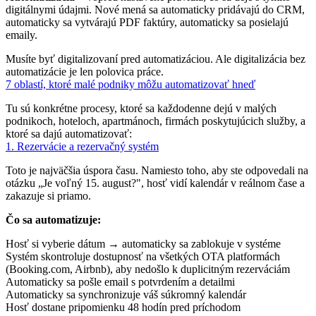
digitálnymi údajmi. Nové mená sa automaticky pridávajú do CRM,
automaticky sa vytvárajú PDF faktúry, automaticky sa posielajú
emaily.
Musíte byť digitalizovaní pred automatizáciou. Ale digitalizácia bez
automatizácie je len polovica práce.
7 oblastí, ktoré malé podniky môžu automatizovať hneď
Tu sú konkrétne procesy, ktoré sa každodenne dejú v malých
podnikoch, hoteloch, apartmánoch, firmách poskytujúcich služby, a
ktoré sa dajú automatizovať:
1. Rezervácie a rezervačný systém
Toto je najväčšia úspora času. Namiesto toho, aby ste odpovedali na
otázku „Je voľný 15. august?", hosť vidí kalendár v reálnom čase a
zakazuje si priamo.
Čo sa automatizuje:
Hosť si vyberie dátum → automaticky sa zablokuje v systéme
Systém skontroluje dostupnosť na všetkých OTA platformách
(Booking.com, Airbnb), aby nedošlo k duplicitným rezerváciám
Automaticky sa pošle email s potvrdením a detailmi
Automaticky sa synchronizuje váš súkromný kalendár
Hosť dostane pripomienku 48 hodín pred príchodom