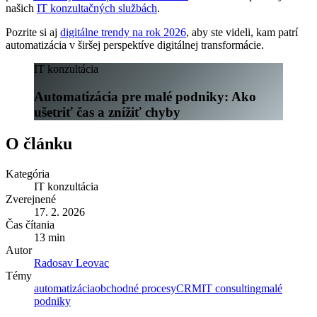
našich
IT konzultačných službách
.
Pozrite si aj
digitálne trendy na rok 2026
, aby ste videli, kam patrí
automatizácia v širšej perspektíve digitálnej transformácie.
IT konzultácia
Automatizácia pre malé podniky: Ako
ušetriť čas a znížiť chyby
O článku
Kategória
IT konzultácia
Zverejnené
17. 2. 2026
Čas čítania
13 min
Autor
Radosav Leovac
Témy
automatizácia
obchodné procesy
CRM
IT consulting
malé
podniky