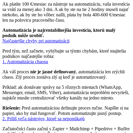
Ak platíte 100 €/mesiac za nástroje na automatizáciu, vaša investícia
sa vrátí za menej ako 3 dni. A ak by ste na tie 2 hodiny museli najať
niekoho, ak by ste ho vôbec našli, plata by bola 400-600 €/mesiac
len na polovicu pracovného času.
Automatizácia je najrentabilnejšia investícia, ktorú malý
podnik môže urobiť.
Najčastejšie chyby pri automatizácii
Pred tým, než začnete, vyhýbajte sa týmto chybám, ktoré majitelia
podnikov najčastejšie robia:
1. Automatizácia chaosu
Ak váš proces
nie je jasné definovaný
, automatizácia len zrýchli
chaos. Zlý proces zostáva zlý aj keď je automatizovaný.
Príklad: ak dostávate správy na 5 rôznych miestach (WhatsApp,
Messenger, email, SMS, Viber), automatizácia neproblém nevyrieši,
najskôr musíte centralizovať všetky kanály na jedno miesto.
Riešenie:
Pred automatizáciou definujte proces ručne. Napíšte si na
papier, ako by mal fungovať. Potom automatizujte jasný postup.
2. Príliš veľa nástrojov, ktoré sa neponúkajú
Začiatočníci často začnú s Zapier + Mailchimp + Pipedrive + Buffer