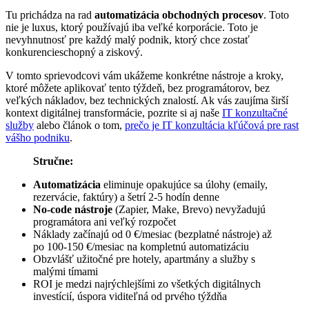
Tu prichádza na rad
automatizácia obchodných procesov
. Toto
nie je luxus, ktorý používajú iba veľké korporácie. Toto je
nevyhnutnosť pre každý malý podnik, ktorý chce zostať
konkurencieschopný a ziskový.
V tomto sprievodcovi vám ukážeme konkrétne nástroje a kroky,
ktoré môžete aplikovať tento týždeň, bez programátorov, bez
veľkých nákladov, bez technických znalostí. Ak vás zaujíma širší
kontext digitálnej transformácie, pozrite si aj naše
IT konzultačné
služby
alebo článok o tom,
prečo je IT konzultácia kľúčová pre rast
vášho podniku
.
Stručne:
Automatizácia
eliminuje opakujúce sa úlohy (emaily,
rezervácie, faktúry) a šetrí 2-5 hodín denne
No-code nástroje
(Zapier, Make, Brevo) nevyžadujú
programátora ani veľký rozpočet
Náklady začínajú od 0 €/mesiac (bezplatné nástroje) až
po 100-150 €/mesiac na kompletnú automatizáciu
Obzvlášť užitočné pre hotely, apartmány a služby s
malými tímami
ROI je medzi najrýchlejšími zo všetkých digitálnych
investícií, úspora viditeľná od prvého týždňa