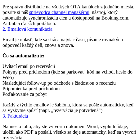
Pre správu distribúcie na všetkých OTA kanáloch z jedného miesta,
pozrite si náš
sprievodca channel manažérmi
, nástroj, ktorý
automatizuje synchronizáciu cien a dostupnosti na Booking.com,
Airbnb a ďalších portáloch.
2. Emailová komunikácia
Email je oblasť, kde sa stráca najviac času, písanie rovnakých
odpovedí každý deň, znova a znova.
Čo sa automatizuje:
Uvítací email po rezervácii
Pokyny pred príchodom (kde sa parkovať, kód na vchod, heslo do
WiFi)
Nasledujúci follow-up po odchode s žiadosťou o recenziu
Pripomienka pred príchodom
Poďakovanie za pobyt
Každý z týchto emailov je šablóna, ktorá sa pošle automaticky, keď
sa vyskytne spúšť (napr. „rezervácia je potvrdená").
3. Fakturácia
Namiesto toho, aby ste vytvorili dokument Word, vyplnili údaje,
uložili ako PDF a poslali, všetko sa deje automaticky, keď sa vytvorí
rezervácia.