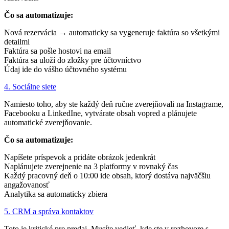
Čo sa automatizuje:
Nová rezervácia → automaticky sa vygeneruje faktúra so všetkými
detailmi
Faktúra sa pošle hostovi na email
Faktúra sa uloží do zložky pre účtovníctvo
Údaj ide do vášho účtovného systému
4. Sociálne siete
Namiesto toho, aby ste každý deň ručne zverejňovali na Instagrame,
Facebooku a LinkedIne, vytvárate obsah vopred a plánujete
automatické zverejňovanie.
Čo sa automatizuje:
Napíšete príspevok a pridáte obrázok jedenkrát
Naplánujete zverejnenie na 3 platformy v rovnaký čas
Každý pracovný deň o 10:00 ide obsah, ktorý dostáva najväčšiu
angažovanosť
Analytika sa automaticky zbiera
5. CRM a správa kontaktov
Toto je kritické pre predaj. Musíte vedieť, kde ste v rozhovore s