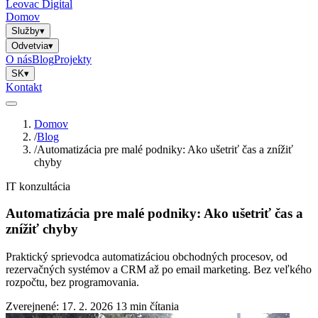
Leovac Digital
Domov
Služby
▾
Odvetvia
▾
O nás
Blog
Projekty
SK
▾
Kontakt
Domov
/
Blog
/
Automatizácia pre malé podniky: Ako ušetriť čas a znížiť
chyby
IT konzultácia
Automatizácia pre malé podniky: Ako ušetriť čas a
znížiť chyby
Praktický sprievodca automatizáciou obchodných procesov, od
rezervačných systémov a CRM až po email marketing. Bez veľkého
rozpočtu, bez programovania.
Zverejnené: 17. 2. 2026
13 min čítania