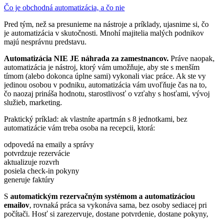
Čo je obchodná automatizácia, a čo nie
Pred tým, než sa presunieme na nástroje a príklady, ujasnime si, čo
je automatizácia v skutočnosti. Mnohí majitelia malých podnikov
majú nesprávnu predstavu.
Automatizácia NIE JE náhrada za zamestnancov.
Práve naopak,
automatizácia je nástroj, ktorý vám umožňuje, aby ste s menším
tímom (alebo dokonca úplne sami) vykonali viac práce. Ak ste vy
jedinou osobou v podniku, automatizácia vám uvoľňuje čas na to,
čo naozaj prináša hodnotu, starostlivosť o vzťahy s hosťami, vývoj
služieb, marketing.
Praktický príklad: ak vlastníte apartmán s 8 jednotkami, bez
automatizácie vám treba osoba na recepcii, ktorá:
odpovedá na emaily a správy
potvrdzuje rezervácie
aktualizuje rozvrh
posiela check-in pokyny
generuje faktúry
S
automatickým rezervačným systémom a automatizáciou
emailov
, rovnaká práca sa vykonáva sama, bez osoby sediacej pri
počítači. Hosť si zarezervuje, dostane potvrdenie, dostane pokyny,