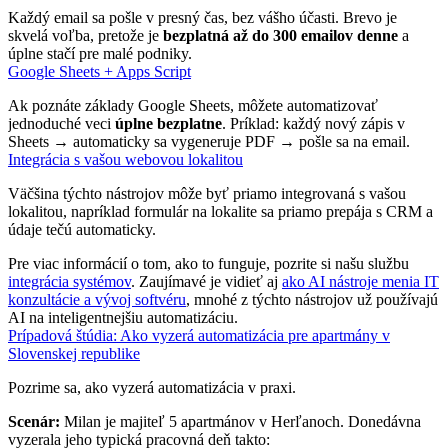
Každý email sa pošle v presný čas, bez vášho účasti. Brevo je
skvelá voľba, pretože je
bezplatná až do 300 emailov denne
a
úplne stačí pre malé podniky.
Google Sheets + Apps Script
Ak poznáte základy Google Sheets, môžete automatizovať
jednoduché veci
úplne bezplatne
. Príklad: každý nový zápis v
Sheets → automaticky sa vygeneruje PDF → pošle sa na email.
Integrácia s vašou webovou lokalitou
Väčšina týchto nástrojov môže byť priamo integrovaná s vašou
lokalitou, napríklad formulár na lokalite sa priamo prepája s CRM a
údaje tečú automaticky.
Pre viac informácií o tom, ako to funguje, pozrite si našu službu
integrácia systémov
. Zaujímavé je vidieť aj
ako AI nástroje menia IT
konzultácie a vývoj softvéru
, mnohé z týchto nástrojov už používajú
AI na inteligentnejšiu automatizáciu.
Prípadová štúdia: Ako vyzerá automatizácia pre apartmány v
Slovenskej republike
Pozrime sa, ako vyzerá automatizácia v praxi.
Scenár:
Milan je majiteľ 5 apartmánov v Herľanoch. Donedávna
vyzerala jeho typická pracovná deň takto: