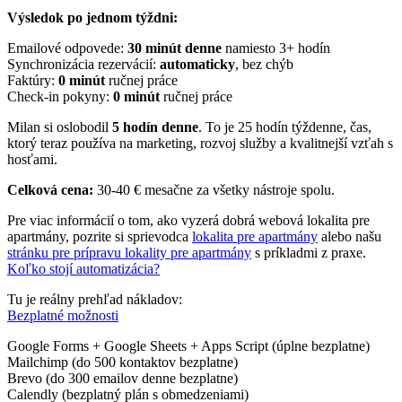
Výsledok po jednom týždni:
Emailové odpovede:
30 minút denne
namiesto 3+ hodín
Synchronizácia rezervácií:
automaticky
, bez chýb
Faktúry:
0 minút
ručnej práce
Check-in pokyny:
0 minút
ručnej práce
Milan si oslobodil
5 hodín denne
. To je 25 hodín týždenne, čas,
ktorý teraz používa na marketing, rozvoj služby a kvalitnejší vzťah s
hosťami.
Celková cena:
30-40 € mesačne za všetky nástroje spolu.
Pre viac informácií o tom, ako vyzerá dobrá webová lokalita pre
apartmány, pozrite si sprievodca
lokalita pre apartmány
alebo našu
stránku pre prípravu lokality pre apartmány
s príkladmi z praxe.
Koľko stojí automatizácia?
Tu je reálny prehľad nákladov:
Bezplatné možnosti
Google Forms + Google Sheets + Apps Script (úplne bezplatne)
Mailchimp (do 500 kontaktov bezplatne)
Brevo (do 300 emailov denne bezplatne)
Calendly (bezplatný plán s obmedzeniami)