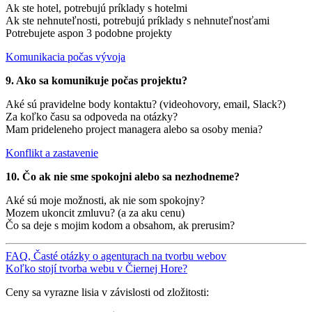
Ak ste hotel, potrebujú príklady s hotelmi
Ak ste nehnuteľnosti, potrebujú príklady s nehnuteľnosťami
Potrebujete aspon 3 podobne projekty
Komunikacia počas vývoja
9. Ako sa komunikuje počas projektu?
Aké sú pravidelne body kontaktu? (videohovory, email, Slack?)
Za koľko času sa odpoveda na otázky?
Mam prideleneho project managera alebo sa osoby menia?
Konflikt a zastavenie
10. Čo ak nie sme spokojni alebo sa nezhodneme?
Aké sú moje možnosti, ak nie som spokojny?
Mozem ukoncit zmluvu? (a za aku cenu)
Čo sa deje s mojim kodom a obsahom, ak prerusim?
FAQ, Časté otázky o agenturach na tvorbu webov
Koľko stojí tvorba webu v Čiernej Hore?
Ceny sa vyrazne lisia v závislosti od zložitosti: