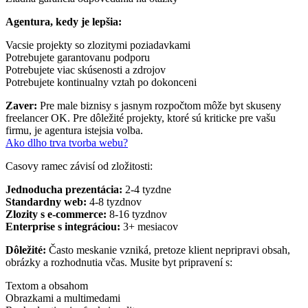
Agentura, kedy je lepšia:
Vacsie projekty so zlozitymi poziadavkami
Potrebujete garantovanu podporu
Potrebujete viac skúsenosti a zdrojov
Potrebujete kontinualny vztah po dokonceni
Zaver:
Pre male biznisy s jasnym rozpočtom môže byt skuseny
freelancer OK. Pre dôležité projekty, ktoré sú kriticke pre vašu
firmu, je agentura istejsia volba.
Ako dlho trva tvorba webu?
Casovy ramec závisí od zložitosti:
Jednoducha prezentácia:
2-4 tyzdne
Standardny web:
4-8 tyzdnov
Zlozity s e-commerce:
8-16 tyzdnov
Enterprise s integráciou:
3+ mesiacov
Dôležité:
Často meskanie vzniká, pretoze klient nepripravi obsah,
obrázky a rozhodnutia včas. Musite byt pripravení s:
Textom a obsahom
Obrazkami a multimedami