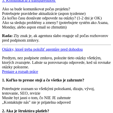
5. Komunikacia a transparentnosť
Ako sa bude komunikovat počas projektu?
Potrebujete pravidelne aktualizácie (aspon tyzdenne)
Za koľko času dostávate odpovede na otázky? (1-2 dni je OK)
Ako sa sleduju problémy a zmeny? (potrebujete systém ako Asana,
Monday, alebo aspon email so zhrnutim)
Rada:
Zly znak je, ak agentura slabo reaguje už počas rozhovorov
pred podpisom zmluvy.
Otázky, ktoré treba položiť agentúre pred dohodou
Predtym, nez podpisete zmluvu, polozite tieto otázky všetkým,
ktorých zvazujete. Lahsie sa porovnavaju odpovede, ked sú rovnake
otázky polozene.
Peniaze a rozsah práce
1. Koľko to presne stojí a čo všetko je zahrnute?
Potrebujete zoznam so všetkými polozkami, dizajn, vývoj,
testovanie, SEO, revizie
Musite byt jasni o tom, čo NIE JE zahrnute
„Kontaktujte nás" nie je prijatelna odpoved
2. Aka je štruktúra platieb?