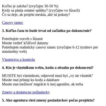
Koľko je zaloha? (zvyčajne 30-50 %)
Kedy sa platia ostatne splátky? (zvyčajne vo fázach)
Čo sa deje, ak projekt meskia, aké sú pokuty?
Casovy ramec
3. Koľko času to bude trvat od začiatku po dokoncenie?
Potrebujete rozvrh s fázami
Musite vedieť kľúčové datumy
Potrebujete realisticky casovy ramec (zvyčajne 6-12 tyzdnov pre
standardny web)
Vlastnictvo a kontrola
4. Kto je vlastnikom webu, kodu a obsahu po dokonceni?
MUSITE byt vlastnikom, odpoved musi byt „vy ste vlastnik"
Musite mat prístup ku kodu a databaze
Musite mat možnosť migrácie k inej agentúre, ak treba
Zmeny a dodatocne požiadavky
5. Ako agentura riesi zmeny poziadavkov počas projektu?