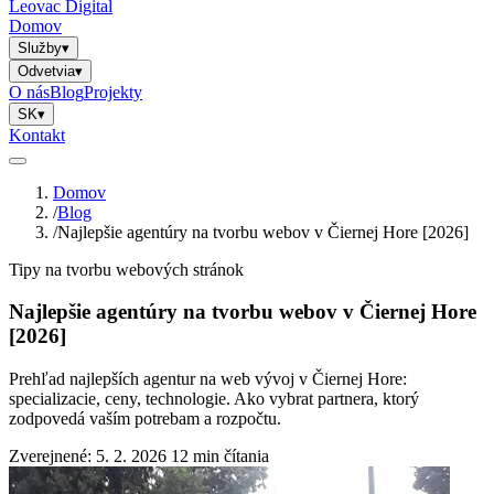
Leovac Digital
Domov
Služby
▾
Odvetvia
▾
O nás
Blog
Projekty
SK
▾
Kontakt
Domov
/
Blog
/
Najlepšie agentúry na tvorbu webov v Čiernej Hore [2026]
Tipy na tvorbu webových stránok
Najlepšie agentúry na tvorbu webov v Čiernej Hore
[2026]
Prehľad najlepších agentur na web vývoj v Čiernej Hore:
specializacie, ceny, technologie. Ako vybrat partnera, ktorý
zodpovedá vaším potrebam a rozpočtu.
Zverejnené: 5. 2. 2026
12 min čítania