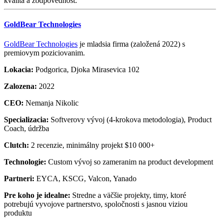
kvalita a zodpovednost.
GoldBear Technologies
GoldBear Technologies
je mladsia firma (založená 2022) s
premiovym poziciovanim.
Lokacia:
Podgorica, Djoka Mirasevica 102
Zalozena:
2022
CEO:
Nemanja Nikolic
Specializacia:
Softverovy vývoj (4-krokova metodologia), Product
Coach, údržba
Clutch:
2 recenzie, minimálny projekt $10 000+
Technologie:
Custom vývoj so zameranim na product development
Partneri:
EYCA, KSCG, Valcon, Yanado
Pre koho je idealne:
Stredne a väčšie projekty, timy, ktoré
potrebujú vyvojove partnerstvo, spoločnosti s jasnou viziou
produktu