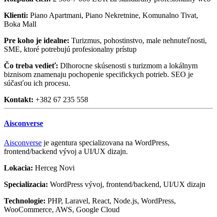
Klienti:
Piano Apartmani, Piano Nekretnine, Komunalno Tivat,
Boka Mall
Pre koho je idealne:
Turizmus, pohostinstvo, male nehnuteľnosti,
SME, ktoré potrebujú profesionalny prístup
Čo treba vedieť:
Dlhorocne skúsenosti s turizmom a lokálnym
biznisom znamenaju pochopenie specifickych potrieb. SEO je
súčasťou ich procesu.
Kontakt:
+382 67 235 558
Aisconverse
Aisconverse
je agentura specializovana na WordPress,
frontend/backend vývoj a UI/UX dizajn.
Lokacia:
Herceg Novi
Specializacia:
WordPress vývoj, frontend/backend, UI/UX dizajn
Technologie:
PHP, Laravel, React, Node.js, WordPress,
WooCommerce, AWS, Google Cloud