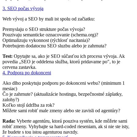
3. SEO počas vývoja
Web vývoj a SEO by mali ist spolu od začiatku:
Premyslaju o SEO strukture počas vývoja?
Pouzivaju semanticke oznacovanie (schema.org)?
Optimalizuju vykonnost (rýchlosť nacitania)?
Potrebujem dodatocnu SEO sluzbu alebo je zahrnuta?
Test:
Opytajte sa, ako je SEO súčasťou ich procesu vývoja. Ak
povedia „SEO je oddelena služba, ktorú pridavame po", to je
cervena zastavka.
4. Podpora po dokonceni
Ako dlho poskytuju podporu po dokonceni webu? (minimum 1
mesiac)
Čo je zahrnute? (aktualizácie hostingu, bezpečnostné záplatky,
zalohy?)
Koľko stojí údržba za rok?
Môžete sami robiť male zmeny alebo ste zavisli od agentúry?
Rada:
Vyberte agentúru, ktorá pouziva systém, kde môžete sami
robiť zmeny. Vyhybajte sa hard-coded rieseniam, ak si nie ste isty,
že budete s tou istou agenturou navzdy.