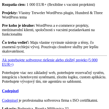
Rozpatia cien:
1 000 EUR+ (flexibilne s vacsimi projektmi)
Projekty:
Vlastny Treweler WordPress plugin, Hundred & Three
WordPress tema
Pre koho je idealne:
WordPress a e-commerce projekty,
medzinarodní klienti, spoločnosti s vacsimi poziadavkami na
funkcionalitu
Čo treba vedieť:
Maju vlastne vyvinute nástroje a témy, čo
znamená rychlejsi vývoj. Pouzivaju cloudove služby pre lepšiu
skalovatelnost.
Ak potrebujete softverove riešenie alebo zložitý projekt (5 000
EUR+)
Potrebujete viac nez základný web, potrebujete rezervačný systém,
integráciu s hotelovymi systémami, zlozitu logiku, custom aplikáciu.
Potrebujete vývojový tím, nie agentúru so sablonmi.
Codepixel
Codepixel
je profesionalna softverova firma s ISO certifikatmi.
Lokacia:
Podgorica, Branka Miljkovica 32