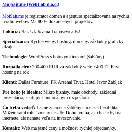
MojSajt.me (WebLab d.o.o.)
MojSajt.me
je registrator domen a agentura specializovana na rychlu
tvorbu webov. Ma 800+ dokoncenych projektov.
Lokacia:
Bar, Ul. Jovana Tomasevica B2
Specializacia:
Rýchle weby, hosting, domeny, základný graficky
dizajn
Technologie:
WordPress s hotovymi temami (šablóny)
Rozpatia cien:
200-400 EUR za základný web; +400 EUR za
hosting na rok
Klienti:
Dallas Furniture, FK Arsenal Tivat, Hotel Javor Zabljak
Pre koho je idealne:
Mikro biznisy, male obchody, základná
prezentácia, startupy s minimálnym rozpočtom
Čo treba vedieť:
Lacne znamena šablóny a mensia flexibilita.
Môžete sami robiť zmeny neskôr. Dobra volba, ak chcete byt na
internete, ale nemate veľa na investovanie.
Kontakt:
Web má jasné ceny a možnosť rychlej objednavky.