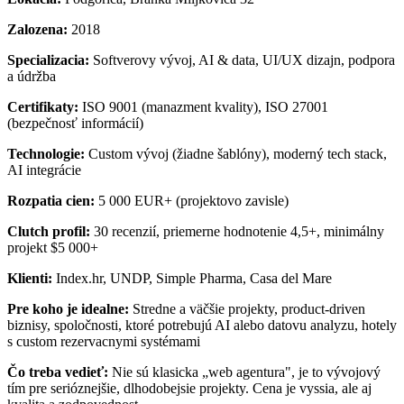
Zalozena:
2018
Specializacia:
Softverovy vývoj, AI & data, UI/UX dizajn, podpora
a údržba
Certifikaty:
ISO 9001 (manazment kvality), ISO 27001
(bezpečnosť informácií)
Technologie:
Custom vývoj (žiadne šablóny), moderný tech stack,
AI integrácie
Rozpatia cien:
5 000 EUR+ (projektovo zavisle)
Clutch profil:
30 recenzií, priemerne hodnotenie 4,5+, minimálny
projekt $5 000+
Klienti:
Index.hr, UNDP, Simple Pharma, Casa del Mare
Pre koho je idealne:
Stredne a väčšie projekty, product-driven
biznisy, spoločnosti, ktoré potrebujú AI alebo datovu analyzu, hotely
s custom rezervacnymi systémami
Čo treba vedieť:
Nie sú klasicka „web agentura", je to vývojový
tím pre serióznejšie, dlhodobejsie projekty. Cena je vyssia, ale aj