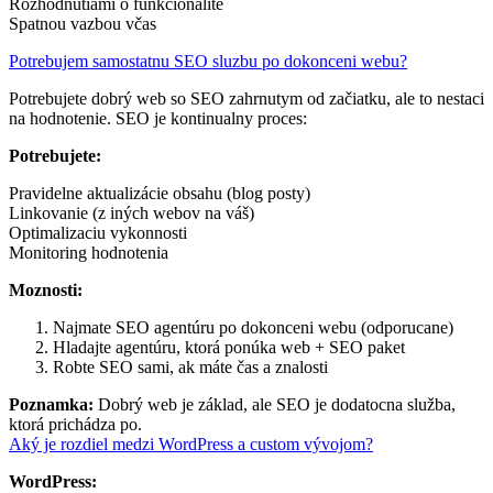
Rozhodnutiami o funkcionalite
Spatnou vazbou včas
Potrebujem samostatnu SEO sluzbu po dokonceni webu?
Potrebujete dobrý web so SEO zahrnutym od začiatku, ale to nestaci
na hodnotenie. SEO je kontinualny proces:
Potrebujete:
Pravidelne aktualizácie obsahu (blog posty)
Linkovanie (z iných webov na váš)
Optimalizaciu vykonnosti
Monitoring hodnotenia
Moznosti:
Najmate SEO agentúru po dokonceni webu (odporucane)
Hladajte agentúru, ktorá ponúka web + SEO paket
Robte SEO sami, ak máte čas a znalosti
Poznamka:
Dobrý web je základ, ale SEO je dodatocna služba,
ktorá prichádza po.
Aký je rozdiel medzi WordPress a custom vývojom?
WordPress: