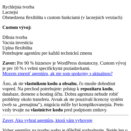
Rychlejsia tvorba
Lacnejsi
Obmedzena flexibilita s custom funkciami (v lacnejsich verziach)
Custom vývoj:
Dlhsia tvorba
Vacsia investicia
Uplna flexibilita
Potrebujete agentúru pre každú technickú zmenu
Zaver:
Pre 90 % biznesov je WordPress dostatocny. Custom vývoj
je pre 10 % s velmi specifickymi poziadavkami.
Mozem zmeniť agentúru, ak nie som spokojny s aktualnou?
Áno, ak ste
vlastnikom kodu a obsahu
, čo musíte dohodnut
vopred. Na prechod potrebujete: prístup k
repozitaru kodu
,
databaze, domene a hosting účtu. Dobra agentura nebude robiť
problémy okolo transferu. Avsak ak ste pouzivali licencny systém
(web sa „prenajima"), migrácia môže byt komplikovanejsia. Preto
vzdy trvajte na
vlastnictve kodu
pred podpisom zmluvy.
Zaver, Ako vybrat agentúru, ktorá vám vyhovuje
Vyber agentúry na tvorbu webu je dôležité rozhodnutie. Nejde len o