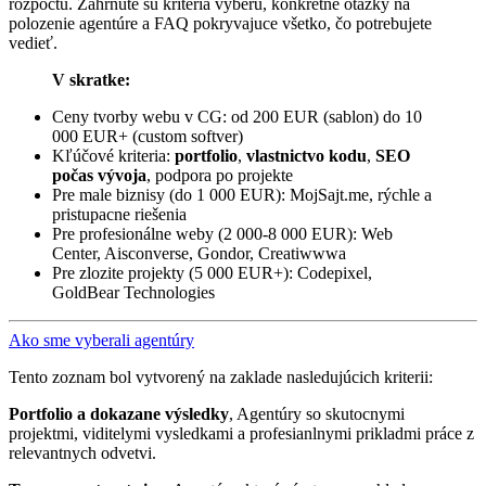
rozpočtu. Zahrnute sú kriteria vyberu, konkrétne otázky na
polozenie agentúre a FAQ pokryvajuce všetko, čo potrebujete
vedieť.
V skratke:
Ceny tvorby webu v CG: od 200 EUR (sablon) do 10
000 EUR+ (custom softver)
Kľúčové kriteria:
portfolio
,
vlastnictvo kodu
,
SEO
počas vývoja
, podpora po projekte
Pre male biznisy (do 1 000 EUR): MojSajt.me, rýchle a
pristupacne riešenia
Pre profesionálne weby (2 000-8 000 EUR): Web
Center, Aisconverse, Gondor, Creatiwwwa
Pre zlozite projekty (5 000 EUR+): Codepixel,
GoldBear Technologies
Ako sme vyberali agentúry
Tento zoznam bol vytvorený na zaklade nasledujúcich kriterii:
Portfolio a dokazane výsledky
, Agentúry so skutocnymi
projektmi, viditelymi vysledkami a profesianlnymi prikladmi práce z
relevantnych odvetvi.