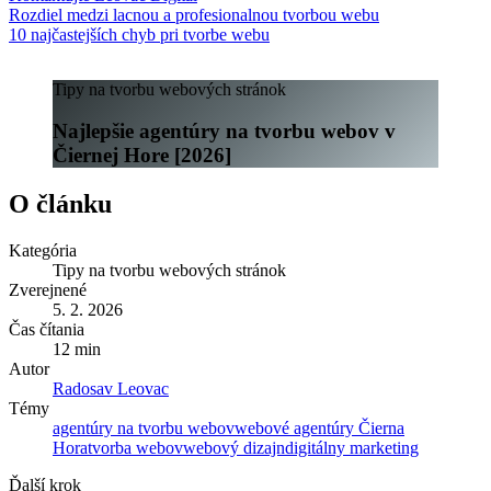
Rozdiel medzi lacnou a profesionalnou tvorbou webu
10 najčastejších chyb pri tvorbe webu
Tipy na tvorbu webových stránok
Najlepšie agentúry na tvorbu webov v
Čiernej Hore [2026]
O článku
Kategória
Tipy na tvorbu webových stránok
Zverejnené
5. 2. 2026
Čas čítania
12 min
Autor
Radosav Leovac
Témy
agentúry na tvorbu webov
webové agentúry Čierna
Hora
tvorba webov
webový dizajn
digitálny marketing
Ďalší krok