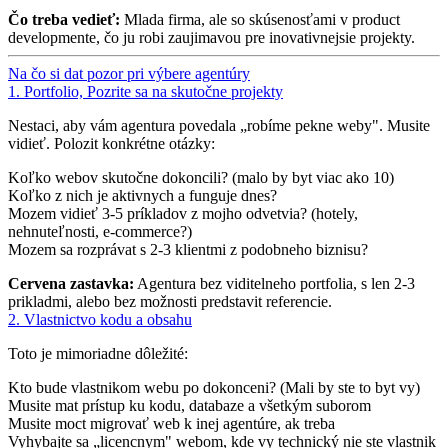
Čo treba vedieť:
Mlada firma, ale so skúsenosťami v product
developmente, čo ju robi zaujimavou pre inovativnejsie projekty.
Na čo si dat pozor pri výbere agentúry
1. Portfolio, Pozrite sa na skutočne projekty
Nestaci, aby vám agentura povedala „robíme pekne weby". Musite
vidieť. Polozit konkrétne otázky:
Koľko webov skutočne dokoncili? (malo by byt viac ako 10)
Koľko z nich je aktivnych a funguje dnes?
Mozem vidieť 3-5 príkladov z mojho odvetvia? (hotely,
nehnuteľnosti, e-commerce?)
Mozem sa rozprávat s 2-3 klientmi z podobneho biznisu?
Cervena zastavka:
Agentura bez viditelneho portfolia, s len 2-3
prikladmi, alebo bez možnosti predstavit referencie.
2. Vlastnictvo kodu a obsahu
Toto je mimoriadne dôležité:
Kto bude vlastnikom webu po dokonceni? (Mali by ste to byt vy)
Musite mat prístup ku kodu, databaze a všetkým suborom
Musite moct migrovať web k inej agentúre, ak treba
Vyhybajte sa „licencnym" webom, kde vy technický nie ste vlastnik