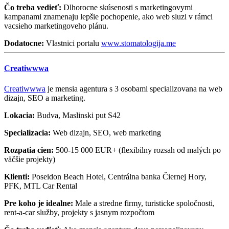
Čo treba vedieť:
Dlhorocne skúsenosti s marketingovymi
kampanami znamenaju lepšie pochopenie, ako web sluzi v rámci
vacsieho marketingoveho plánu.
Dodatocne:
Vlastnici portalu
www.stomatologija.me
Creatiwwwa
Creatiwwwa
je mensia agentura s 3 osobami specializovana na web
dizajn, SEO a marketing.
Lokacia:
Budva, Maslinski put S42
Specializacia:
Web dizajn, SEO, web marketing
Rozpatia cien:
500-15 000 EUR+ (flexibilny rozsah od malých po
väčšie projekty)
Klienti:
Poseidon Beach Hotel, Centrálna banka Čiernej Hory,
PFK, MTL Car Rental
Pre koho je idealne:
Male a stredne firmy, turisticke spoločnosti,
rent-a-car služby, projekty s jasnym rozpočtom