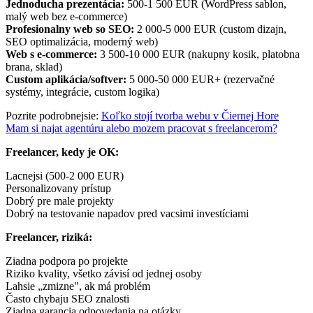
Jednoducha prezentácia:
500-1 500 EUR (WordPress sablon,
malý web bez e-commerce)
Profesionalny web so SEO:
2 000-5 000 EUR (custom dizajn,
SEO optimalizácia, moderný web)
Web s e-commerce:
3 500-10 000 EUR (nakupny kosik, platobna
brana, sklad)
Custom aplikácia/softver:
5 000-50 000 EUR+ (rezervačné
systémy, integrácie, custom logika)
Pozrite podrobnejsie:
Koľko stojí tvorba webu v Čiernej Hore
Mam si najat agentúru alebo mozem pracovat s freelancerom?
Freelancer, kedy je OK:
Lacnejsi (500-2 000 EUR)
Personalizovany prístup
Dobrý pre male projekty
Dobrý na testovanie napadov pred vacsimi investíciami
Freelancer, riziká:
Ziadna podpora po projekte
Riziko kvality, všetko závisí od jednej osoby
Lahsie „zmizne", ak má problém
Často chybaju SEO znalosti
Ziadna garancia odpovedania na otázky