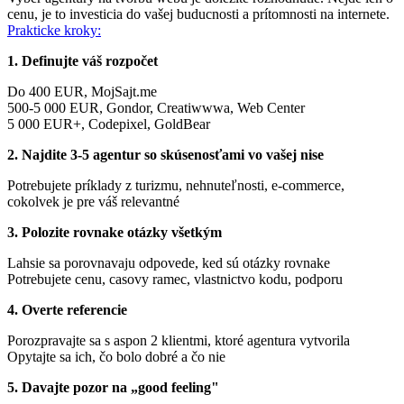
cenu, je to investicia do vašej buducnosti a prítomnosti na internete.
Prakticke kroky:
1. Definujte váš rozpočet
Do 400 EUR, MojSajt.me
500-5 000 EUR, Gondor, Creatiwwwa, Web Center
5 000 EUR+, Codepixel, GoldBear
2. Najdite 3-5 agentur so skúsenosťami vo vašej nise
Potrebujete príklady z turizmu, nehnuteľnosti, e-commerce,
cokolvek je pre váš relevantné
3. Polozite rovnake otázky všetkým
Lahsie sa porovnavaju odpovede, ked sú otázky rovnake
Potrebujete cenu, casovy ramec, vlastnictvo kodu, podporu
4. Overte referencie
Porozpravajte sa s aspon 2 klientmi, ktoré agentura vytvorila
Opytajte sa ich, čo bolo dobré a čo nie
5. Davajte pozor na „good feeling"