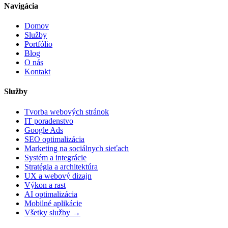
Navigácia
Domov
Služby
Portfólio
Blog
O nás
Kontakt
Služby
Tvorba webových stránok
IT poradenstvo
Google Ads
SEO optimalizácia
Marketing na sociálnych sieťach
Systém a integrácie
Stratégia a architektúra
UX a webový dizajn
Výkon a rast
AI optimalizácia
Mobilné aplikácie
Všetky služby →