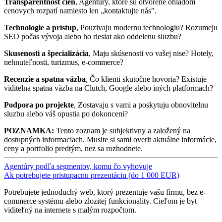
Transparentnost cien
, Agentúry, ktoré sú otvorene ohladom
cenovych rozpatí namiesto len „kontaktujte nás".
Technologie a prístup
, Pouzivaju modernu technologiu? Rozumeju
SEO počas vývoja alebo ho riesiat ako oddelenu sluzbu?
Skusenosti a špecializácia
, Maju skúsenosti vo vašej nise? Hotely,
nehnuteľnosti, turizmus, e-commerce?
Recenzie a spatna väzba
, Čo klienti skutočne hovoria? Existuje
viditelna spatna väzba na Clutch, Google alebo iných platformach?
Podpora po projekte
, Zostavaju s vami a poskytuju obnovitelnu
sluzbu alebo váš opustia po dokonceni?
POZNAMKA:
Tento zoznam je subjektivny a založený na
dostupných informaciach. Musite si sami overit aktuálne informácie,
ceny a portfolio predtým, nez sa rozhodnete.
Agentúry podľa segmentov, komu čo vyhovuje
Ak potrebujete pristupacnu prezentáciu (do 1 000 EUR)
Potrebujete jednoduchý web, ktorý prezentuje vašu firmu, bez e-
commerce systému alebo zlozitej funkcionality. Cieľom je byt
viditeľný na internete s malým rozpočtom.