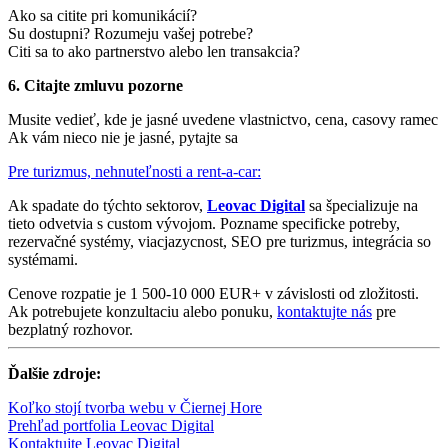
Ako sa citite pri komunikácií?
Su dostupni? Rozumeju vašej potrebe?
Citi sa to ako partnerstvo alebo len transakcia?
6. Citajte zmluvu pozorne
Musite vedieť, kde je jasné uvedene vlastnictvo, cena, casovy ramec
Ak vám nieco nie je jasné, pytajte sa
Pre turizmus, nehnuteľnosti a rent-a-car:
Ak spadate do týchto sektorov,
Leovac Digital
sa špecializuje na
tieto odvetvia s custom vývojom. Pozname specificke potreby,
rezervačné systémy, viacjazycnost, SEO pre turizmus, integrácia so
systémami.
Cenove rozpatie je 1 500-10 000 EUR+ v závislosti od zložitosti.
Ak potrebujete konzultaciu alebo ponuku,
kontaktujte nás
pre
bezplatný rozhovor.
Ďalšie zdroje:
Koľko stojí tvorba webu v Čiernej Hore
Prehľad portfolia Leovac Digital
Kontaktujte Leovac Digital