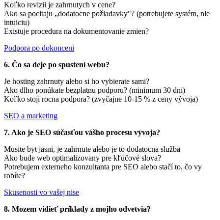
Koľko revizii je zahrnutych v cene?
Ako sa pocitaju „dodatocne požiadavky"? (potrebujete systém, nie
intuiciu)
Existuje procedura na dokumentovanie zmien?
Podpora po dokonceni
6. Čo sa deje po spustení webu?
Je hosting zahrnuty alebo si ho vybierate sami?
Ako dlho ponúkate bezplatnu podporu? (minimum 30 dni)
Koľko stojí rocna podpora? (zvyčajne 10-15 % z ceny vývoja)
SEO a marketing
7. Ako je SEO súčasťou vášho procesu vývoja?
Musite byt jasni, je zahrnute alebo je to dodatocna služba
Ako bude web optimalizovany pre kľúčové slova?
Potrebujem externeho konzultanta pre SEO alebo stačí to, čo vy
robíte?
Skusenosti vo vašej nise
8. Mozem vidieť príklady z mojho odvetvia?