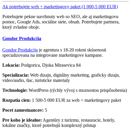
Ak potrebujete web + marketingovy paket (1 000-5 000 EUR)
Potrebujete pekne navrhnuty web so SEO, ale aj marketingovu
pomoc, Google Ads, sociálne siete, obsah. Potrebujete partnera,
ktorý zvladne oboje.
Gondor Produkcija
Gondor Produkcija
je agentura s 18-20 rokmi skúsenosti
specializovana na integrovane marketingove kampane.
Lokacia:
Podgorica, Djoka Mirasevica 84
Specializacia:
Web dizajn, digitálny marketing, graficky dizajn,
video/audio, tlac, turisticke materialy
Technologie:
WordPress (rýchly vývoj s moznostou prispôsobenia)
Rozpatia cien:
1 500-5 000 EUR za web + marketingovy paket
Pocet zamestnancov:
5
Pre koho je idealne:
Agentúry z turizmu, restauracie, hotely,
lokálne značky, ktoré potrebujú komplexný prístup