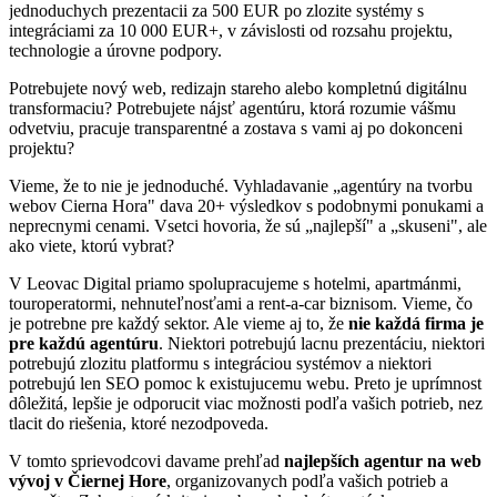
jednoduchych prezentacii za 500 EUR po zlozite systémy s
integráciami za 10 000 EUR+, v závislosti od rozsahu projektu,
technologie a úrovne podpory.
Potrebujete nový web, redizajn stareho alebo kompletnú digitálnu
transformaciu? Potrebujete nájsť agentúru, ktorá rozumie vášmu
odvetviu, pracuje transparentné a zostava s vami aj po dokonceni
projektu?
Vieme, že to nie je jednoduché. Vyhladavanie „agentúry na tvorbu
webov Cierna Hora" dava 20+ výsledkov s podobnymi ponukami a
neprecnymi cenami. Vsetci hovoria, že sú „najlepší" a „skuseni", ale
ako viete, ktorú vybrat?
V Leovac Digital priamo spolupracujeme s hotelmi, apartmánmi,
touroperatormi, nehnuteľnosťami a rent-a-car biznisom. Vieme, čo
je potrebne pre každý sektor. Ale vieme aj to, že
nie každá firma je
pre každú agentúru
. Niektori potrebujú lacnu prezentáciu, niektori
potrebujú zlozitu platformu s integráciou systémov a niektori
potrebujú len SEO pomoc k existujucemu webu. Preto je uprímnost
dôležitá, lepšie je odporucit viac možnosti podľa vašich potrieb, nez
tlacit do riešenia, ktoré nezodpoveda.
V tomto sprievodcovi davame prehľad
najlepších agentur na web
vývoj v Čiernej Hore
, organizovanych podľa vašich potrieb a