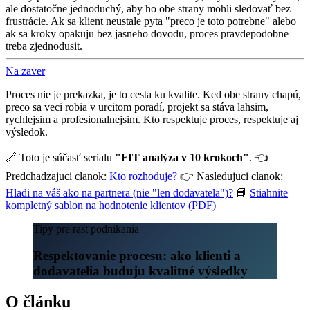
ale dostatočne jednoduchý, aby ho obe strany mohli sledovať bez
frustrácie. Ak sa klient neustale pyta "preco je toto potrebne" alebo
ak sa kroky opakuju bez jasneho dovodu, proces pravdepodobne
treba zjednodusit.
Na zaver
Proces nie je prekazka, je to cesta ku kvalite. Ked obe strany chapú,
preco sa veci robia v urcitom poradí, projekt sa stáva lahsim,
rychlejsim a profesionalnejsim. Kto respektuje proces, respektuje aj
výsledok.
🔗 Toto je súčasť serialu
"FIT analýza v 10 krokoch"
. 👈
Predchadzajuci clanok:
Kto rozhoduje?
👉 Nasledujuci clanok:
Hladi na váš ako na partnera (nie "len dodavatela")?
📘
Stiahnite
kompletný sablon na hodnotenie klientov (PDF)
Tipy pre rast podnikania
Respektovanie procesu: ako klienti a
dodavatelia buduju kvalitné výsledky
O článku