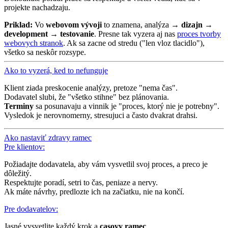
projekte nachadzaju.
Priklad:
Vo
webovom vývoji
to znamena, analýza →
dizajn
→
development
→
testovanie
. Presne tak vyzera aj nas
proces tvorby
webovych stranok
. Ak sa zacne od stredu ("len vloz tlacidlo"),
všetko sa neskôr rozsype.
Ako to vyzerá, ked to nefunguje
Klient ziada preskocenie analýzy, pretoze "nema čas".
Dodavatel slubi, že "všetko stihne" bez plánovania.
Terminy
sa posunavaju a vinnik je "proces, ktorý nie je potrebny".
Vysledok je nerovnomerny, stresujuci a často dvakrat drahsi.
Ako nastaviť zdravy ramec
Pre klientov:
Požiadajte dodavatela, aby vám vysvetlil svoj proces, a preco je
dôležitý.
Respektujte poradí, setri to čas, peniaze a nervy.
Ak máte návrhy, predlozte ich na začiatku, nie na končí.
Pre dodavatelov:
Jasné vysvetlite každý krok a
casovy ramec
.