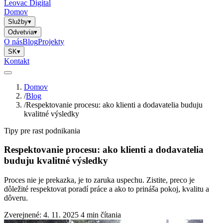
Leovac Digital
Domov
Služby
▾
Odvetvia
▾
O nás
Blog
Projekty
SK
▾
Kontakt
Domov
/
Blog
/
Respektovanie procesu: ako klienti a dodavatelia buduju
kvalitné výsledky
Tipy pre rast podnikania
Respektovanie procesu: ako klienti a dodavatelia
buduju kvalitné výsledky
Proces nie je prekazka, je to zaruka uspechu. Zistite, preco je
dôležité respektovat poradí práce a ako to prináša pokoj, kvalitu a
dôveru.
Zverejnené: 4. 11. 2025
4 min čítania