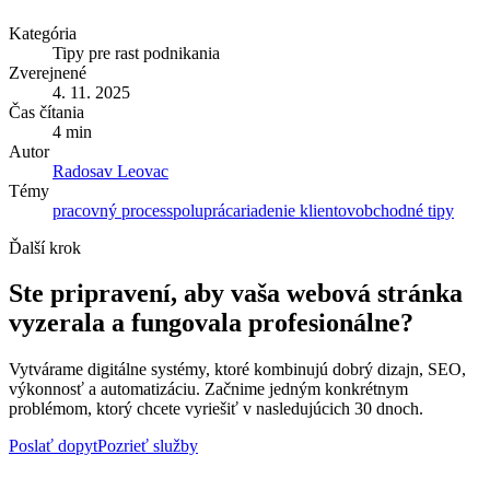
Kategória
Tipy pre rast podnikania
Zverejnené
4. 11. 2025
Čas čítania
4 min
Autor
Radosav Leovac
Témy
pracovný proces
spolupráca
riadenie klientov
obchodné tipy
Ďalší krok
Ste pripravení, aby vaša webová stránka
vyzerala a fungovala profesionálne?
Vytvárame digitálne systémy, ktoré kombinujú dobrý dizajn, SEO,
výkonnosť a automatizáciu. Začnime jedným konkrétnym
problémom, ktorý chcete vyriešiť v nasledujúcich 30 dnoch.
Poslať dopyt
Pozrieť služby