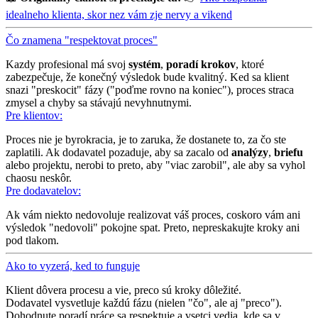
idealneho klienta, skor nez vám zje nervy a vikend
Čo znamena "respektovat proces"
Kazdy profesional má svoj
systém
,
poradí krokov
, ktoré
zabezpečuje, že konečný výsledok bude kvalitný. Ked sa klient
snazi "preskocit" fázy ("poďme rovno na koniec"), proces straca
zmysel a chyby sa stávajú nevyhnutnymi.
Pre klientov:
Proces nie je byrokracia, je to zaruka, že dostanete to, za čo ste
zaplatili. Ak dodavatel pozaduje, aby sa zacalo od
analýzy
,
briefu
alebo projektu, nerobi to preto, aby "viac zarobil", ale aby sa vyhol
chaosu neskôr.
Pre dodavatelov:
Ak vám niekto nedovoluje realizovat váš proces, coskoro vám ani
výsledok "nedovoli" pokojne spat. Preto, nepreskakujte kroky ani
pod tlakom.
Ako to vyzerá, ked to funguje
Klient dôvera procesu a vie, preco sú kroky dôležité.
Dodavatel vysvetluje každú fázu (nielen "čo", ale aj "preco").
Dohodnute poradí práce sa respektuje a vsetci vedia, kde sa v