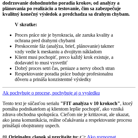
dodrzovanie dohodnuteho poradia krokov, od analýzy a
plánovania po realizáciu a testovanie, čím sa zabezpečuje
kvalitný konečný výsledok a predchadza sa drahym chybam.
V skratke:
Proces práce nie je byrokracia, ale zaruka kvality a
ochrana pred drahymi chybami
Preskocenie fáz (analýza, brief, plánovanie) takmer
vzdy vedie k meskaniu a dvojitym nákladom
Klient musi pochopiť, preco každý krok existuje, a
dodavatel to musi vysvetliť
Dobrý proces setri čas, peniaze a nervy oboch stran
Respektovanie poradia práce buduje profesionalnu
dôveru a prináša konzistentné výsledky
Ak pochybuje o procese, pochybuje aj o vysledku
Tento text je súčasťou serialu
"FIT analýza v 10 krokoch"
, ktorý
pomáha podnikatelom aj klientom lepšie pochopiť, ako vzniká
zdrava obchodna spolupráca. Cieľom nie je kritizovat, ale ukazat,
ako jasna komunikácia, reálne očakávania a respektovanie procesu
prinášajú obojstranny uspech.
📖
Originalny clanok si precitajte tu:
👉
Ako rozpoznat