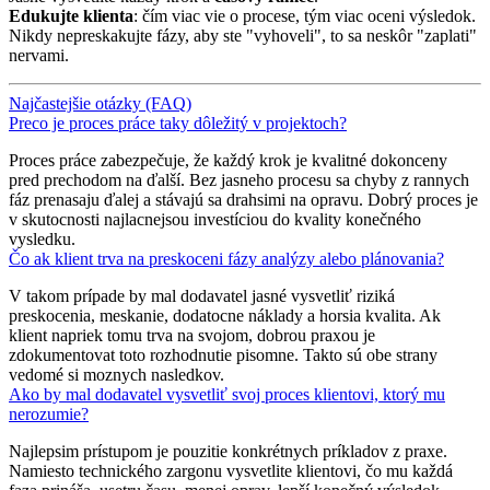
Edukujte klienta
: čím viac vie o procese, tým viac oceni výsledok.
Nikdy nepreskakujte fázy, aby ste "vyhoveli", to sa neskôr "zaplati"
nervami.
Najčastejšie otázky (FAQ)
Preco je proces práce taky dôležitý v projektoch?
Proces práce zabezpečuje, že každý krok je kvalitné dokonceny
pred prechodom na ďalší. Bez jasneho procesu sa chyby z rannych
fáz prenasaju ďalej a stávajú sa drahsimi na opravu. Dobrý proces je
v skutocnosti najlacnejsou investíciou do kvality konečného
vysledku.
Čo ak klient trva na preskoceni fázy analýzy alebo plánovania?
V takom prípade by mal dodavatel jasné vysvetliť riziká
preskocenia, meskanie, dodatocne náklady a horsia kvalita. Ak
klient napriek tomu trva na svojom, dobrou praxou je
zdokumentovat toto rozhodnutie pisomne. Takto sú obe strany
vedomé si moznych nasledkov.
Ako by mal dodavatel vysvetliť svoj proces klientovi, ktorý mu
nerozumie?
Najlepsim prístupom je pouzitie konkrétnych príkladov z praxe.
Namiesto technického zargonu vysvetlite klientovi, čo mu každá