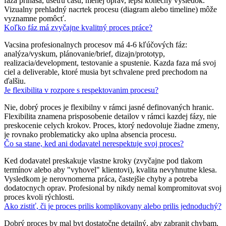
faza prináša, usetru času, menej oprav, lepší konečný výsledok.
Vizualny prehladný nacrtek procesu (diagram alebo timeline) môže
vyznamne pomôcť.
Koľko fáz má zvyčajne kvalitný proces práce?
Vacsina profesionalnych procesov má 4-6 kľúčových fáz:
analýza/vyskum, plánovanie/brief, dizajn/prototyp,
realizacia/development, testovanie a spustenie. Kazda faza má svoj
ciel a deliverable, ktoré musia byt schvalene pred prechodom na
ďalšiu.
Je flexibilita v rozpore s respektovanim procesu?
Nie, dobrý proces je flexibilny v rámci jasné definovaných hranic.
Flexibilita znamena prisposobenie detailov v rámci kazdej fázy, nie
preskocenie celych krokov. Proces, ktorý nedovoluje žiadne zmeny,
je rovnako problematicky ako uplna absencia procesu.
Čo sa stane, ked ani dodavatel nerespektuje svoj proces?
Ked dodavatel preskakuje vlastne kroky (zvyčajne pod tlakom
termínov alebo aby "vyhovel" klientovi), kvalita nevyhnutne klesa.
Vysledkom je nerovnomerna práca, častejšie chyby a potreba
dodatocnych oprav. Profesional by nikdy nemal kompromitovat svoj
proces kvoli rýchlosti.
Ako zistiť, či je proces prilis komplikovany alebo prilis jednoduchý?
Dobrý proces by mal byt dostatočne detailný, aby zabranit chybam,