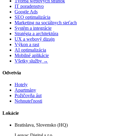
Tvorba webových stránok
IT poradenstvo
Google Ads
SEO optimalizácia
Marketing na sociálnych sieťach
Systém a integrácie
Stratégia a architektúra
UX a webový dizajn
Výkon a rast
AI optimalizácia
Mobilné aplikácie
Všetky služby →
Odvetvia
Hotely
Apartmány
Požičovňa áut
Nehnuteľnosti
Lokácie
Bratislava, Slovensko (HQ)
Leovac Digital s.r.o.