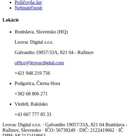
Požičovňa áut
Nehnuteľnosti
Lokácie
Bratislava, Slovensko (HQ)
Leovac Digital s.r.o.
Galvaniho 19057/33A, 821 04 - Ružinov
office@leovacdigital.com
+421 948 219 756
Podgorica, Čierna Hora
+382 68 806 271
Viedeň, Rakúsko
+43 667 777 85 33
Leovac Digital s.r.o. · Galvaniho 19057/33A, 821 04 Bratislava -
Ružinov, Slovensko · IČO: 56739249 · DIČ: 2122419662 · IČ
DPH: SK2122419662