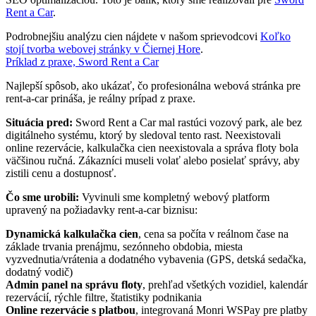
Rent a Car
.
Podrobnejšiu analýzu cien nájdete v našom sprievodcovi
Koľko
stojí tvorba webovej stránky v Čiernej Hore
.
Príklad z praxe, Sword Rent a Car
Najlepší spôsob, ako ukázať, čo profesionálna webová stránka pre
rent-a-car prináša, je reálny prípad z praxe.
Situácia pred:
Sword Rent a Car mal rastúci vozový park, ale bez
digitálneho systému, ktorý by sledoval tento rast. Neexistovali
online rezervácie, kalkulačka cien neexistovala a správa floty bola
väčšinou ručná. Zákazníci museli volať alebo posielať správy, aby
zistili cenu a dostupnosť.
Čo sme urobili:
Vyvinuli sme kompletný webový platform
upravený na požiadavky rent-a-car biznisu:
Dynamická kalkulačka cien
, cena sa počíta v reálnom čase na
základe trvania prenájmu, sezónneho obdobia, miesta
vyzvednutia/vrátenia a dodatného vybavenia (GPS, detská sedačka,
dodatný vodič)
Admin panel na správu floty
, prehľad všetkých vozidiel, kalendár
rezervácií, rýchle filtre, štatistiky podnikania
Online rezervácie s platbou
, integrovaná Monri WSPay pre platby