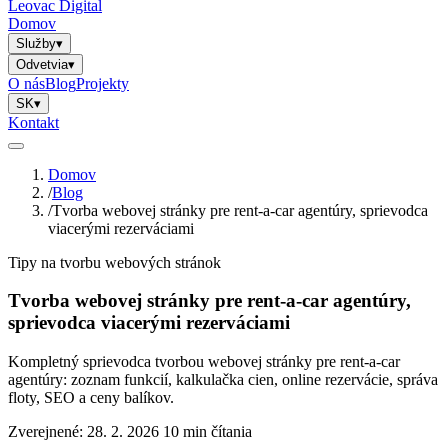
Leovac Digital
Domov
Služby
▾
Odvetvia
▾
O nás
Blog
Projekty
SK
▾
Kontakt
Domov
/
Blog
/
Tvorba webovej stránky pre rent-a-car agentúry, sprievodca
viacerými rezerváciami
Tipy na tvorbu webových stránok
Tvorba webovej stránky pre rent-a-car agentúry,
sprievodca viacerými rezerváciami
Kompletný sprievodca tvorbou webovej stránky pre rent-a-car
agentúry: zoznam funkcií, kalkulačka cien, online rezervácie, správa
floty, SEO a ceny balíkov.
Zverejnené: 28. 2. 2026
10 min čítania