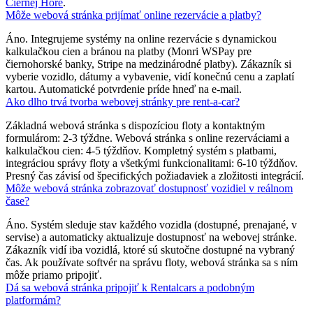
Čiernej Hore
.
Môže webová stránka prijímať online rezervácie a platby?
Áno. Integrujeme systémy na online rezervácie s dynamickou
kalkulačkou cien a bránou na platby (Monri WSPay pre
čiernohorské banky, Stripe na medzinárodné platby). Zákazník si
vyberie vozidlo, dátumy a vybavenie, vidí konečnú cenu a zaplatí
kartou. Automatické potvrdenie príde hneď na e-mail.
Ako dlho trvá tvorba webovej stránky pre rent-a-car?
Základná webová stránka s dispozíciou floty a kontaktným
formulárom: 2-3 týždne. Webová stránka s online rezerváciami a
kalkulačkou cien: 4-5 týždňov. Kompletný systém s platbami,
integráciou správy floty a všetkými funkcionalitami: 6-10 týždňov.
Presný čas závisí od špecifických požiadaviek a zložitosti integrácií.
Môže webová stránka zobrazovať dostupnosť vozidiel v reálnom
čase?
Áno. Systém sleduje stav každého vozidla (dostupné, prenajané, v
servise) a automaticky aktualizuje dostupnosť na webovej stránke.
Zákazník vidí iba vozidlá, ktoré sú skutočne dostupné na vybraný
čas. Ak používate softvér na správu floty, webová stránka sa s ním
môže priamo pripojiť.
Dá sa webová stránka pripojiť k Rentalcars a podobným
platformám?