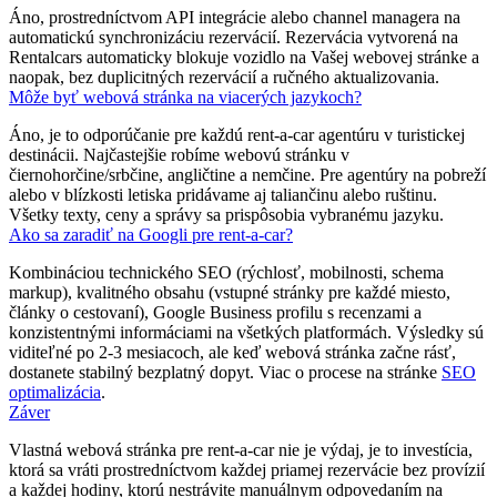
Áno, prostredníctvom API integrácie alebo channel managera na
automatickú synchronizáciu rezervácií. Rezervácia vytvorená na
Rentalcars automaticky blokuje vozidlo na Vašej webovej stránke a
naopak, bez duplicitných rezervácií a ručného aktualizovania.
Môže byť webová stránka na viacerých jazykoch?
Áno, je to odporúčanie pre každú rent-a-car agentúru v turistickej
destinácii. Najčastejšie robíme webovú stránku v
čiernohorčine/srbčine, angličtine a nemčine. Pre agentúry na pobreží
alebo v blízkosti letiska pridávame aj taliančinu alebo ruštinu.
Všetky texty, ceny a správy sa prispôsobia vybranému jazyku.
Ako sa zaradiť na Googli pre rent-a-car?
Kombináciou technického SEO (rýchlosť, mobilnosti, schema
markup), kvalitného obsahu (vstupné stránky pre každé miesto,
články o cestovaní), Google Business profilu s recenzami a
konzistentnými informáciami na všetkých platformách. Výsledky sú
viditeľné po 2-3 mesiacoch, ale keď webová stránka začne rásť,
dostanete stabilný bezplatný dopyt. Viac o procese na stránke
SEO
optimalizácia
.
Záver
Vlastná webová stránka pre rent-a-car nie je výdaj, je to investícia,
ktorá sa vráti prostredníctvom každej priamej rezervácie bez provízií
a každej hodiny, ktorú nestrávite manuálnym odpovedaním na