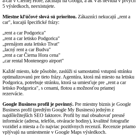
a-car v Čiernej Hore, začínajú na Googli, a ak Vás nevidia v prvých
5 výsledkoch, neexistujete.
Miestne kľúčové slová sú prioritou.
Zákazníci nekucajú „rent a
car", kucajú špecifické frázy:
„rent a car Podgorica"
„rent a car letisko Podgorica"
„prenájom auta letisko Tivat"
„lacný rent a car Budva"
„rent a car Čierna Hora cena"
„car rental Montenegro airport"
Každé miesto, kde pôsobíte, zaslúži si samostatnú vstupnú stránku
optimalizovanú pre tieto frázy. Agentúra, ktorá má miesto na letisku
Podgorica, potrebuje stránku, ktorá sa umiesťuje pre „rent a car
letisko Podgorica", s cenami, flotou a možnosťou priamej
rezervácie.
Google Business profil je povinný.
Pre miestny biznis je Google
Business profil (predtým Google My Business) jedným z
najdôležitejších SEO faktorov. Profil by mal obsahovať presné
informácie (adresa, telefón, otváracie hodiny), kvalitné fotografie
vozidiel a miesta a čo najviac pozitívnych recenzií. Recenzie priamo
vplývajú na umiestnenie v Google Maps výsledkoch.