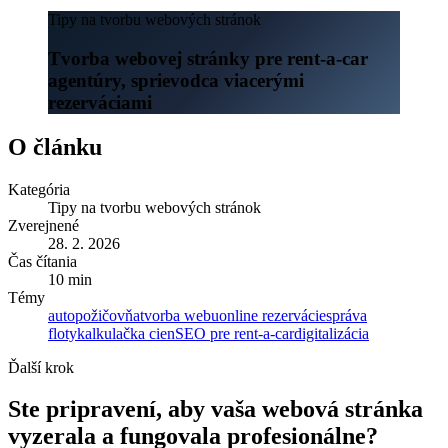
Tipy na tvorbu webových stránok
Tvorba webovej stránky pre rent-a-car
agentúry, sprievodca viacerými
rezerváciami
O článku
Kategória
Tipy na tvorbu webových stránok
Zverejnené
28. 2. 2026
Čas čítania
10 min
Témy
autopožičovňa
tvorba webu
online rezervácie
správa
floty
kalkulačka cien
SEO pre rent-a-car
digitalizácia
Ďalší krok
Ste pripravení, aby vaša webová stránka
vyzerala a fungovala profesionálne?