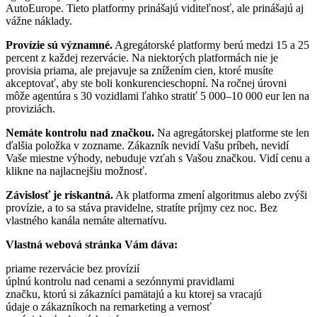
AutoEurope. Tieto platformy prinášajú viditeľnosť, ale prinášajú aj
vážne náklady.
Provízie sú významné.
Agregátorské platformy berú medzi 15 a 25
percent z každej rezervácie. Na niektorých platformách nie je
provisia priama, ale prejavuje sa znížením cien, ktoré musíte
akceptovať, aby ste boli konkurencieschopní. Na ročnej úrovni
môže agentúra s 30 vozidlami ľahko stratiť 5 000–10 000 eur len na
proviziách.
Nemáte kontrolu nad značkou.
Na agregátorskej platforme ste len
ďalšia položka v zozname. Zákazník nevidí Vašu príbeh, nevidí
Vaše miestne výhody, nebuduje vzťah s Vašou značkou. Vidí cenu a
klikne na najlacnejšiu možnosť.
Závislosť je riskantná.
Ak platforma zmení algoritmus alebo zvýši
provízie, a to sa stáva pravidelne, stratíte príjmy cez noc. Bez
vlastného kanála nemáte alternatívu.
Vlastná webová stránka Vám dáva:
priame rezervácie bez provízií
úplnú kontrolu nad cenami a sezónnymi pravidlami
značku, ktorú si zákazníci pamätajú a ku ktorej sa vracajú
údaje o zákazníkoch na remarketing a vernosť