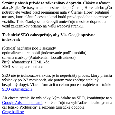
Sezónny obsah privádza zákazníkov dopredu.
Články o témach
ako „Najlepšie trasy na auto cestovanie po Čiernej Hore" alebo „Čo
potrebujete vedieť pred prenájmom auta v Čiernej Hore" pritahujú
turistov, ktorí plánujú cestu a ktorí budú pravdepodobne potrebovať
vozidlo. Tieto články sa na Googli umiesťujú mesiace dopredu a
vedú zákazníkov priamo na Vašu webovú stránku.
Technické SEO zabezpečuje, aby Vás Google správne
indexoval:
rýchlosť načítania pod 3 sekundy
optimalizácia pre mobil (indexovanie podľa mobilu)
schema markup (AutoRental, LocalBusiness)
čistý, sémantický HTML kód
XML sitemap a robots.txt
SEO nie je jednorázová akcia, je to nepretržitý proces, ktorý prináša
výsledky po 2-3 mesiacoch, ale potom zabezpečuje stabilný,
bezplatný dopyt. Viac informácií o celom procese nájdete na stránke
SEO optimalizácia
.
Ak chcete rýchlejšie výsledky, kým čakáte na SEO, kombinujte to s
Google Ads kampaniami
, ktoré cieľujú na vyhľadávanie ako „rent a
car letisko Podgorica" a sezónne turističké obdobia.
Ceny balíkov