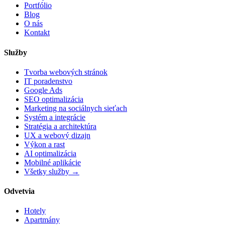
Portfólio
Blog
O nás
Kontakt
Služby
Tvorba webových stránok
IT poradenstvo
Google Ads
SEO optimalizácia
Marketing na sociálnych sieťach
Systém a integrácie
Stratégia a architektúra
UX a webový dizajn
Výkon a rast
AI optimalizácia
Mobilné aplikácie
Všetky služby →
Odvetvia
Hotely
Apartmány