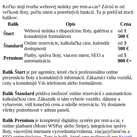
Koľko stojí tvorba webovej stránky pre rent-a-car? Závisí to od
veľkosti floty, počtu miest a potrebných funkcií. Tu je prehľad troch
balíkov:
Balík
Opis
Cena
Webová stránka s dispozíciou floty, galériou a
od
1
Štart
kontaktným formulárom
500 €
Online rezervácie, kalkulačka cien, kalendár
od
3
Štandard
dostupnosti
500 €
Platby, správa floty, viacero miest, SEO a
od
5
Prémium
automatizácia
000 €+
Balík Štart
je pre agentúry, ktoré chcú profesionálnu online
prezentáciu floty a kontaktných informácií. Zákazníci vidia vozidlá,
ceny a kontaktujú Vás telefonom alebo formulárom.
Balík Štandard
pridáva možnosť online rezervácií s automatickou
kalkulačkou cien. Zákazník si sám vyberie vozidlo, dátumy a
vybavenie, vidí konečnú cenu a odošle rezerváciu. Vy dostanete
všetky podrobnosti v admin paneli.
Balík Prémium
je kompletný digitálny systém pre rent-a-car, s
online platbami (Monri WSPay alebo Stripe), integráciou správy
floty, viacerými miestami vyzvednutia/vrátenia, viacjazyčnosťou a
SEO optimalizáciou. Toto je balík, ktorý sme realizovali pre
Sword