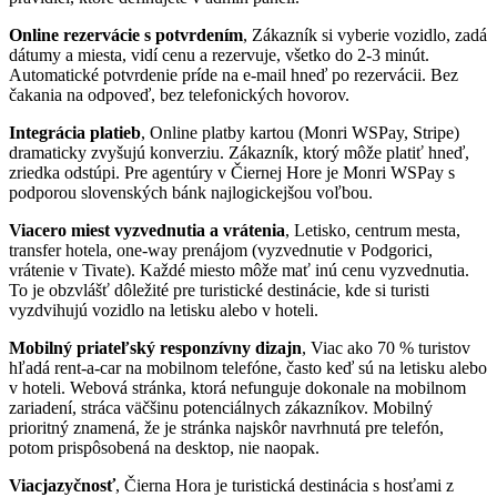
Online rezervácie s potvrdením
, Zákazník si vyberie vozidlo, zadá
dátumy a miesta, vidí cenu a rezervuje, všetko do 2-3 minút.
Automatické potvrdenie príde na e-mail hneď po rezervácii. Bez
čakania na odpoveď, bez telefonických hovorov.
Integrácia platieb
, Online platby kartou (Monri WSPay, Stripe)
dramaticky zvyšujú konverziu. Zákazník, ktorý môže platiť hneď,
zriedka odstúpi. Pre agentúry v Čiernej Hore je Monri WSPay s
podporou slovenských bánk najlogickejšou voľbou.
Viacero miest vyzvednutia a vrátenia
, Letisko, centrum mesta,
transfer hotela, one-way prenájom (vyzvednutie v Podgorici,
vrátenie v Tivate). Každé miesto môže mať inú cenu vyzvednutia.
To je obzvlášť dôležité pre turistické destinácie, kde si turisti
vyzdvihujú vozidlo na letisku alebo v hoteli.
Mobilný priateľský responzívny dizajn
, Viac ako 70 % turistov
hľadá rent-a-car na mobilnom telefóne, často keď sú na letisku alebo
v hoteli. Webová stránka, ktorá nefunguje dokonale na mobilnom
zariadení, stráca väčšinu potenciálnych zákazníkov. Mobilný
prioritný znamená, že je stránka najskôr navrhnutá pre telefón,
potom prispôsobená na desktop, nie naopak.
Viacjazyčnosť
, Čierna Hora je turistická destinácia s hosťami z