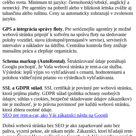
celého sveta. Minimum tri jazyky: čiernohorský/srbský, anglický a
nemecký. Pre agentúry na pobreží alebo v blízkosti letiska zvážte aj
taliančinu alebo ruštinu. Ceny sa automaticky zobrazujú v zvolenom
jazyku.
GPS a integrácia správy floty
, Pre serióznejšie agentúry je možné
webovú stránku pripojiť k softvéru na správu floty na sledovanie
polohy vozidiel, stavu (dostupné/prenajané/v servise), servisných
intervalov a nákladov na údržbu. Centrálna kontrola floty znižuje
manuálnu prácu a zlepšuje organizáciu.
Schema markup (AutoRental)
, Štruktúrované údaje pomáhajú
Googlu pochopiť, že Vaša webová stránka je rent-a-car služba.
Výsledok: lepší výpis vo vyhľadávaní s cenami, hodnoteniami a
polohou viditeľnými priamo vo výsledkoch vyhľadávania.
SSL a GDPR súlad
, SSL certifikát je povinný pre webovú stránku,
ktorá prijíma platby. GDPR súlad (politika ochrany osobných
údajov, súhlas s cookies, bezpečné skladovanie údajov zákazníkov)
nie je možnosť, je to právna povinnosť pre každú webovú stránku,
ktorá zbiera osobné údaje.
SEO pre rent-a-car, ako Vás zákazníci nájdu na Googli
Dobrá webová stránka bez SEO je ako zaparkované auto bez
paliva, vyzerá pekne, ale nikam nejde. Zákazníci, ktorí hľadajú rent-