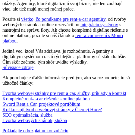
otázky. Agentúry, ktoré digitalizujú svoj biznis, nie len zarábajú
viac, ale tiež majú menej ručnej práce.
Pozrite si
všetko, čo ponúkame pre rent-a-car agentúry
, od tvorby
webových stránok a online rezervácií po
integráciu systémov
s
nástrojmi na správu floty. Ak chcete kompletné digitálne riešenie s
online platbou, pozrite si náš článok o
rent-a-car riešení s Monri
platbou
.
Jediná vec, ktorá Vás zdržiava, je rozhodnutie. Agentúry s
digitálnym systémom rastú rýchlejšie a platformy sú stále drahšie.
Čím skôr začnete, tým skôr uvidíte výsledky.
Súvisiace zdroje
Ak potrebujete ďalšie informácie predtým, ako sa rozhodnete, tu sú
užitočné články:
Tvorba webovej stránky pre rent-a-car, služby, príklady a kontakt
Kompletné rent-a-car riešenie s online platbou
Sword Rent a Car, projektové portfólium
Koľko stojí tvorba webovej stránky v Čiernej Hore?
SEO optimalizácia, služba
Tvorba webových stránok, služba
Požiadajte o bezplatnú konzultáciu