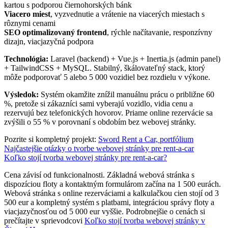
kartou s podporou čiernohorských bánk
Viacero miest
, vyzvednutie a vrátenie na viacerých miestach s
rôznymi cenami
SEO optimalizovaný frontend
, rýchle načítavanie, responzívny
dizajn, viacjazyčná podpora
Technológia:
Laravel (backend) + Vue.js + Inertia.js (admin panel)
+ TailwindCSS + MySQL. Stabilný, škálovateľný stack, ktorý
môže podporovať 5 alebo 5 000 vozidiel bez rozdielu v výkone.
Výsledok:
Systém okamžite znížil manuálnu prácu o približne 60
%, pretože si zákazníci sami vyberajú vozidlo, vidia cenu a
rezervujú bez telefonických hovorov. Priame online rezervácie sa
zvýšili o 55 % v porovnaní s obdobím bez webovej stránky.
Pozrite si kompletný projekt:
Sword Rent a Car, portfólium
Najčastejšie otázky o tvorbe webovej stránky pre rent-a-car
Koľko stojí tvorba webovej stránky pre rent-a-car?
Cena závisí od funkcionalnosti. Základná webová stránka s
dispozíciou floty a kontaktným formulárom začína na 1 500 eurách.
Webová stránka s online rezerváciami a kalkulačkou cien stojí od 3
500 eur a kompletný systém s platbami, integráciou správy floty a
viacjazyčnosťou od 5 000 eur vyššie. Podrobnejšie o cenách si
prečítajte v sprievodcovi
Koľko stojí tvorba webovej stránky v