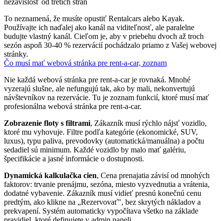
nezávislosť od tretích strán
To neznamená, že musíte opustiť Rentalcars alebo Kayak.
Používajte ich naďalej ako kanál na viditeľnosť, ale paralelne
budujte vlastný kanál. Cieľom je, aby v priebehu dvoch až troch
sezón aspoň 30-40 % rezervácií pochádzalo priamo z Vašej webovej
stránky.
Čo musí mať webová stránka pre rent-a-car, zoznam
Nie každá webová stránka pre rent-a-car je rovnaká. Mnohé
vyzerajú slušne, ale nefungujú tak, ako by mali, nekonvertujú
návštevníkov na rezervácie. Tu je zoznam funkcií, ktoré musí mať
profesionálna webová stránka pre rent-a-car.
Zobrazenie floty s filtrami
, Zákazník musí rýchlo nájsť vozidlo,
ktoré mu vyhovuje. Filtre podľa kategórie (ekonomické, SUV,
luxus), typu paliva, prevodovky (automatická/manuálna) a počtu
sedadiel sú minimum. Každé vozidlo by malo mať galériu,
špecifikácie a jasné informácie o dostupnosti.
Dynamická kalkulačka cien
, Cena prenajatia závisí od mnohých
faktorov: trvanie prenájmu, sezóna, miesto vyzvednutia a vrátenia,
dodatné vybavenie. Zákazník musí vidieť presnú konečnú cenu
predtým, ako klikne na „Rezervovať", bez skrytých nákladov a
prekvapení. Systém automaticky vypočítava všetko na základe
pravidiel, ktoré definujete v admin paneli.