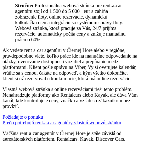
Stručne:
Profesionálna webová stránka pre rent-a-car
agentúru stojí od 1 500 do 5 000+ eur a zahŕňa
zobrazenie floty, online rezervácie, dynamickú
kalkulačku cien a integráciu so systémom správy floty.
Webová stránka, ktorá pracuje za Vás, 24/7 prijíma
rezervácie, automaticky počíta ceny a znižuje manuálnu
prácu o 60%.
Ak vedete rent-a-car agentúru v Čiernej Hore alebo v regióne,
pravdepodobne viete, koľko práce ide na manuálne odpovedanie na
otázky, overovanie dostupnosti vozidiel a prepínanie medzi
platformami. Klient pošle správu na Viber, Vy si overujete kalendár,
vrátite sa s cenou, čakáte na odpoveď, a kým všetko dokončíte,
klient si už rezervoval u konkurencie, ktorá má online rezervácie.
Vlastná webová stránka s online rezerváciami rieši tento problém.
Nenahradzuje platformy ako Rentalcars alebo Kayak, ale dáva Vám
kanál, kde kontrolujete ceny, značku a vzťah so zákazníkom bez
provízií.
Požiadajte o ponuku
Prečo potrebujú rent-a-car agentúry vlastnú webovú stránku
Väčšina rent-a-car agentúr v Čiernej Hore je stále závislá od
agregátorských platforiem, Rentalcars, Kayak, Discover Cars,