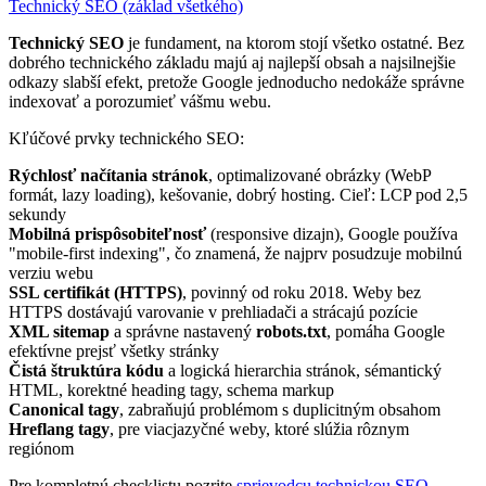
Technický SEO (základ všetkého)
Technický SEO
je fundament, na ktorom stojí všetko ostatné. Bez
dobrého technického základu majú aj najlepší obsah a najsilnejšie
odkazy slabší efekt, pretože Google jednoducho nedokáže správne
indexovať a porozumieť vášmu webu.
Kľúčové prvky technického SEO:
Rýchlosť načítania stránok
, optimalizované obrázky (WebP
formát, lazy loading), kešovanie, dobrý hosting. Cieľ: LCP pod 2,5
sekundy
Mobilná prispôsobiteľnosť
(responsive dizajn), Google používa
"mobile-first indexing", čo znamená, že najprv posudzuje mobilnú
verziu webu
SSL certifikát (HTTPS)
, povinný od roku 2018. Weby bez
HTTPS dostávajú varovanie v prehliadači a strácajú pozície
XML sitemap
a správne nastavený
robots.txt
, pomáha Google
efektívne prejsť všetky stránky
Čistá štruktúra kódu
a logická hierarchia stránok, sémantický
HTML, korektné heading tagy, schema markup
Canonical tagy
, zabraňujú problémom s duplicitným obsahom
Hreflang tagy
, pre viacjazyčné weby, ktoré slúžia rôznym
regiónom
Pre kompletnú checklistu pozrite
sprievodcu technickou SEO