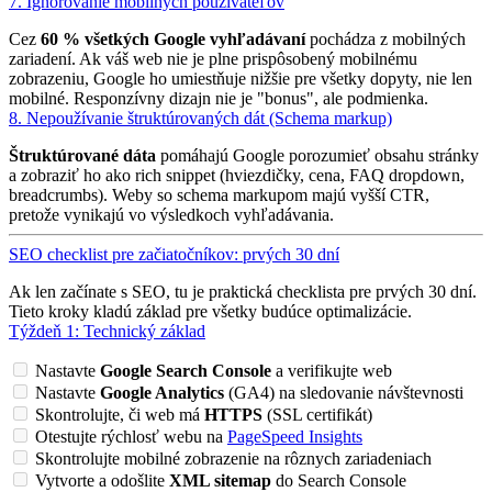
7. Ignorovanie mobilných používateľov
Cez
60 % všetkých Google vyhľadávaní
pochádza z mobilných
zariadení. Ak váš web nie je plne prispôsobený mobilnému
zobrazeniu, Google ho umiestňuje nižšie pre všetky dopyty, nie len
mobilné. Responzívny dizajn nie je "bonus", ale podmienka.
8. Nepoužívanie štruktúrovaných dát (Schema markup)
Štruktúrované dáta
pomáhajú Google porozumieť obsahu stránky
a zobraziť ho ako rich snippet (hviezdičky, cena, FAQ dropdown,
breadcrumbs). Weby so schema markupom majú vyšší CTR,
pretože vynikajú vo výsledkoch vyhľadávania.
SEO checklist pre začiatočníkov: prvých 30 dní
Ak len začínate s SEO, tu je praktická checklista pre prvých 30 dní.
Tieto kroky kladú základ pre všetky budúce optimalizácie.
Týždeň 1: Technický základ
Nastavte
Google Search Console
a verifikujte web
Nastavte
Google Analytics
(GA4) na sledovanie návštevnosti
Skontrolujte, či web má
HTTPS
(SSL certifikát)
Otestujte rýchlosť webu na
PageSpeed Insights
Skontrolujte mobilné zobrazenie na rôznych zariadeniach
Vytvorte a odošlite
XML sitemap
do Search Console