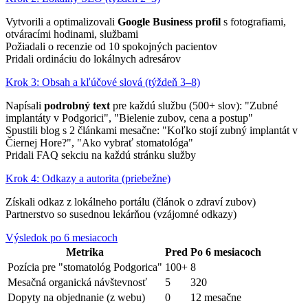
Vytvorili a optimalizovali
Google Business profil
s fotografiami,
otváracími hodinami, službami
Požiadali o recenzie od 10 spokojných pacientov
Pridali ordináciu do lokálnych adresárov
Krok 3: Obsah a kľúčové slová (týždeň 3–8)
Napísali
podrobný text
pre každú službu (500+ slov): "Zubné
implantáty v Podgorici", "Bielenie zubov, cena a postup"
Spustili blog s 2 článkami mesačne: "Koľko stojí zubný implantát v
Čiernej Hore?", "Ako vybrať stomatológa"
Pridali FAQ sekciu na každú stránku služby
Krok 4: Odkazy a autorita (priebežne)
Získali odkaz z lokálneho portálu (článok o zdraví zubov)
Partnerstvo so susednou lekárňou (vzájomné odkazy)
Výsledok po 6 mesiacoch
Metrika
Pred
Po 6 mesiacoch
Pozícia pre "stomatológ Podgorica"
100+
8
Mesačná organická návštevnosť
5
320
Dopyty na objednanie (z webu)
0
12 mesačne