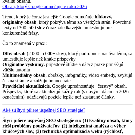
kvalitu obsahu.
Obsah, ktorý Google odmeňuje v roku 2026
Trend, ktorý je čoraz jasnejší: Google odmeňuje
hĺbkový,
originálny obsah
, ktorý pokrýva tému zo všetkých strán. Povrchné
texty od 300–500 slov čoraz zriedkavejšie umiestňujú pre
konkurenčné frázy.
Čo to znamená v praxi:
Dlhý obsah
(2 000–5 000+ slov), ktorý podrobne spracúva tému, sa
umiestňuje lepšie než krátke príspevky
Originálne výskumy
, prípadové štúdie a dáta z praxe prinášajú
väčšiu autoritu
Multimediálny obsah
, obrázky, infografiky, video embedy, zvyšujú
čas na stránke a znižujú bounce rate
Pravidelné aktualizácie
, Google uprednostňuje "čerstvý" obsah.
Príspevky, ktoré sa aktualizujú každý rok (s novými dátami a
2026
označením), udržiavajú pozície lepšie než zastarané články.
Aké sú štyri piliere úspešnej SEO stratégie?
Štyri piliere úspešnej SEO stratégie sú: (1) kvalitný obsah, ktorý
rieši problémy používateľov, (2) inteligentná analýza a výber
kľúčových slov, (3) technická optimalizácia webu (rýchlosť,