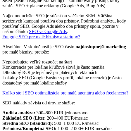
SEM
(Search Engine Marketing) – kombinovaný prístup, ktorý
zahŕňa SEO + platené reklamy (Google Ads, Bing Ads)
Najjednoduchšie: SEO je súčasťou väčšieho SEM. Väčšina
serióznych kampaní používa oba prístupy. Podrobnú analýzu, kedy
používať SEO, Google Ads alebo oba prístupy spolu, pozrite v
našom článku
SEO vs Google Ads
.
Funguje SEO pre malé biznisy a startupy?
Absolútne. V skutočnosti je SEO často
najdostupnejší marketing
pre malé biznisy, pretože:
Nepotrebujete veľký rozpočet na štart
Konkurencia pre lokálne kľúčové slová je často menšia
Dlhodobý ROI je lepší než pri platených reklamách
Lokálny SEO (Google Business profil, lokálne recenzie) je často
dostatočný pre malé lokálne služby
Koľko stojí SEO optimalizácia pre malú agentúru alebo freelancera?
SEO náklady závisia od úrovne služby:
Audit a analýza:
300–800 EUR jednorazovo
Základná SEO (Lite):
200–400 EUR/mesiac
Stredná SEO (Standard):
500–1 000 EUR/mesiac
Prémiová/Kompletná SEO:
1 000–2 000+ EUR mesačne