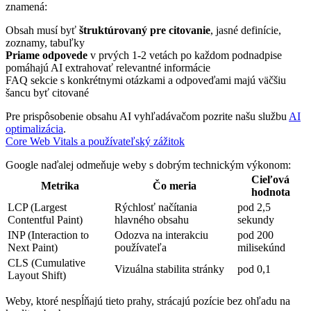
znamená:
Obsah musí byť
štruktúrovaný pre citovanie
, jasné definície,
zoznamy, tabuľky
Priame odpovede
v prvých 1-2 vetách po každom podnadpise
pomáhajú AI extrahovať relevantné informácie
FAQ sekcie s konkrétnymi otázkami a odpoveďami majú väčšiu
šancu byť citované
Pre prispôsobenie obsahu AI vyhľadávačom pozrite našu službu
AI
optimalizácia
.
Core Web Vitals a používateľský zážitok
Google naďalej odmeňuje weby s dobrým technickým výkonom:
Cieľová
Metrika
Čo meria
hodnota
LCP (Largest
Rýchlosť načítania
pod 2,5
Contentful Paint)
hlavného obsahu
sekundy
INP (Interaction to
Odozva na interakciu
pod 200
Next Paint)
používateľa
milisekúnd
CLS (Cumulative
Vizuálna stabilita stránky
pod 0,1
Layout Shift)
Weby, ktoré nespĺňajú tieto prahy, strácajú pozície bez ohľadu na