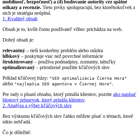
mobilnosť, bezpečnosť) a (4) budovanie autority cez spätné
odkazy a recenzie.
Tieto prvky spolupracujú, bez ktoréhokoľvek z
nich je stratégia neúplná.
1. Kvalitný obsah
Obsah je to, kvôli čomu používateľ vôbec prichádza na web.
Dobrý obsah je:
relevantný
– rieši konkrétny problém alebo otázku
hĺbkový
– poskytuje viac než povrchné informácie
štruktúrovaný
– používa podnadpisy, zoznamy, tabuľky
optimalizovaný
– prirodzené použitie kľúčových slov
Príklad kľúčovej frázy:
"SEO optimalizácia Čierna Hora"
alebo
.
"najlepšia SEO agentúra v Čiernej Hore"
Pre rady o písaní obsahu, ktorý prináša klientov, pozrite
ako napísať
blogový príspevok, ktorý prináša klientov
.
2. Analýza a výber kľúčových slov
Bez výskumu kľúčových slov ľahko môžete písať o témach, ktoré
nikto nehľadá.
Čo je dôležité: