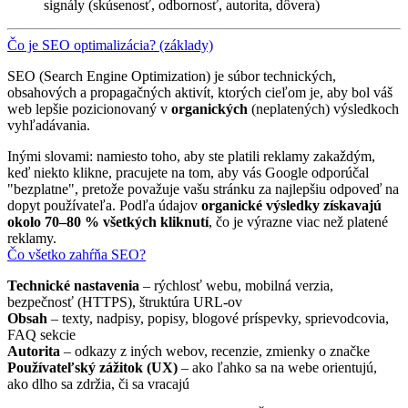
signály (skúsenosť, odbornosť, autorita, dôvera)
Čo je SEO optimalizácia? (základy)
SEO (Search Engine Optimization) je súbor technických,
obsahových a propagačných aktivít, ktorých cieľom je, aby bol váš
web lepšie pozicionovaný v
organických
(neplatených) výsledkoch
vyhľadávania.
Inými slovami: namiesto toho, aby ste platili reklamy zakaždým,
keď niekto klikne, pracujete na tom, aby vás Google odporúčal
"bezplatne", pretože považuje vašu stránku za najlepšiu odpoveď na
dopyt používateľa. Podľa údajov
organické výsledky získavajú
okolo 70–80 % všetkých kliknutí
, čo je výrazne viac než platené
reklamy.
Čo všetko zahŕňa SEO?
Technické nastavenia
– rýchlosť webu, mobilná verzia,
bezpečnosť (HTTPS), štruktúra URL-ov
Obsah
– texty, nadpisy, popisy, blogové príspevky, sprievodcovia,
FAQ sekcie
Autorita
– odkazy z iných webov, recenzie, zmienky o značke
Používateľský zážitok (UX)
– ako ľahko sa na webe orientujú,
ako dlho sa zdržia, či sa vracajú