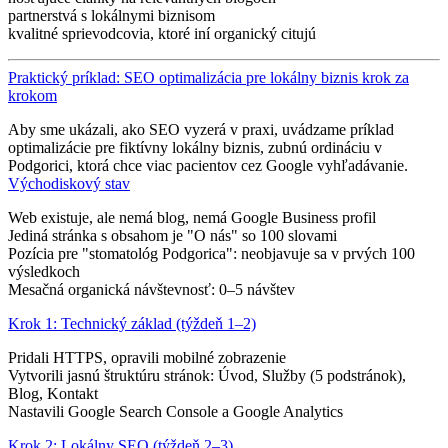
partnerstvá s lokálnymi biznisom
kvalitné sprievodcovia, ktoré iní organický citujú
Praktický príklad: SEO optimalizácia pre lokálny biznis krok za
krokom
Aby sme ukázali, ako SEO vyzerá v praxi, uvádzame príklad
optimalizácie pre fiktívny lokálny biznis, zubnú ordináciu v
Podgorici, ktorá chce viac pacientov cez Google vyhľadávanie.
Východiskový stav
Web existuje, ale nemá blog, nemá Google Business profil
Jediná stránka s obsahom je "O nás" so 100 slovami
Pozícia pre "stomatológ Podgorica": neobjavuje sa v prvých 100
výsledkoch
Mesačná organická návštevnosť: 0–5 návštev
Krok 1: Technický základ (týždeň 1–2)
Pridali HTTPS, opravili mobilné zobrazenie
Vytvorili jasnú štruktúru stránok: Úvod, Služby (5 podstránok),
Blog, Kontakt
Nastavili Google Search Console a Google Analytics
Krok 2: Lokálny SEO (týždeň 2–3)