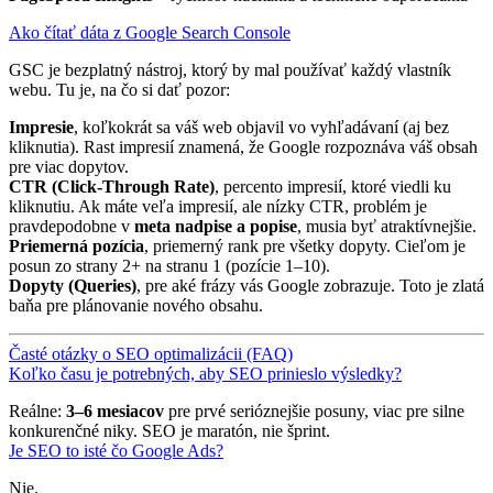
Ako čítať dáta z Google Search Console
GSC je bezplatný nástroj, ktorý by mal používať každý vlastník
webu. Tu je, na čo si dať pozor:
Impresie
, koľkokrát sa váš web objavil vo vyhľadávaní (aj bez
kliknutia). Rast impresií znamená, že Google rozpoznáva váš obsah
pre viac dopytov.
CTR (Click-Through Rate)
, percento impresií, ktoré viedli ku
kliknutiu. Ak máte veľa impresií, ale nízky CTR, problém je
pravdepodobne v
meta nadpise a popise
, musia byť atraktívnejšie.
Priemerná pozícia
, priemerný rank pre všetky dopyty. Cieľom je
posun zo strany 2+ na stranu 1 (pozície 1–10).
Dopyty (Queries)
, pre aké frázy vás Google zobrazuje. Toto je zlatá
baňa pre plánovanie nového obsahu.
Časté otázky o SEO optimalizácii (FAQ)
Koľko času je potrebných, aby SEO prinieslo výsledky?
Reálne:
3–6 mesiacov
pre prvé serióznejšie posuny, viac pre silne
konkurenčné niky. SEO je maratón, nie šprint.
Je SEO to isté čo Google Ads?
Nie.