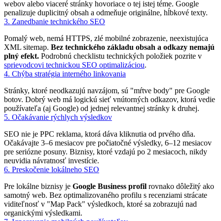
webov alebo viaceré stránky hovoriace o tej istej téme. Google
penalizuje duplicitný obsah a odmeňuje originálne, hĺbkové texty.
3. Zanedbanie technického SEO
Pomalý web, nemá HTTPS, zlé mobilné zobrazenie, neexistujúca
XML sitemap.
Bez technického základu obsah a odkazy nemajú
plný efekt.
Podrobnú checklistu technických položiek pozrite v
sprievodcovi technickou SEO optimalizáciou
.
4. Chýba stratégia interného linkovania
Stránky, ktoré neodkazujú navzájom, sú "mŕtve body" pre Google
botov. Dobrý web má logickú sieť vnútorných odkazov, ktorá vedie
používateľa (aj Google) od jednej relevantnej stránky k druhej.
5. Očakávanie rýchlych výsledkov
SEO nie je PPC reklama, ktorá dáva kliknutia od prvého dňa.
Očakávajte 3–6 mesiacov pre počiatočné výsledky, 6–12 mesiacov
pre seriózne posuny. Biznisy, ktoré vzdajú po 2 mesiacoch, nikdy
neuvidia návratnosť investície.
6. Preskočenie lokálneho SEO
Pre lokálne biznisy je
Google Business profil
rovnako dôležitý ako
samotný web. Bez optimalizovaného profilu s recenziami strácate
viditeľnosť v "Map Pack" výsledkoch, ktoré sa zobrazujú nad
organickými výsledkami.