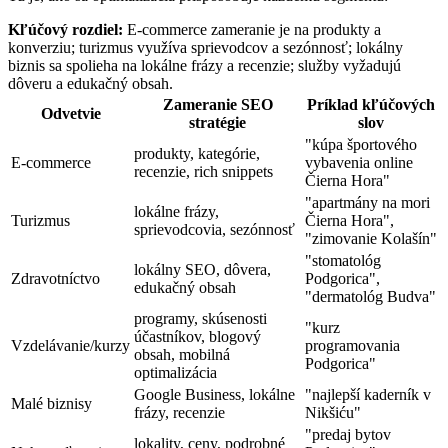
Kľúčový rozdiel:
E-commerce zameranie je na produkty a
konverziu; turizmus využíva sprievodcov a sezónnosť; lokálny
biznis sa spolieha na lokálne frázy a recenzie; služby vyžadujú
dôveru a edukačný obsah.
Zameranie SEO
Príklad kľúčových
Odvetvie
stratégie
slov
"kúpa športového
produkty, kategórie,
E-commerce
vybavenia online
recenzie, rich snippets
Čierna Hora"
"apartmány na mori
lokálne frázy,
Turizmus
Čierna Hora",
sprievodcovia, sezónnosť
"zimovanie Kolašín"
"stomatológ
lokálny SEO, dôvera,
Zdravotníctvo
Podgorica",
edukačný obsah
"dermatológ Budva"
programy, skúsenosti
"kurz
účastníkov, blogový
Vzdelávanie/kurzy
programovania
obsah, mobilná
Podgorica"
optimalizácia
Google Business, lokálne
"najlepší kaderník v
Malé biznisy
frázy, recenzie
Nikšiću"
"predaj bytov
lokality, ceny, podrobné