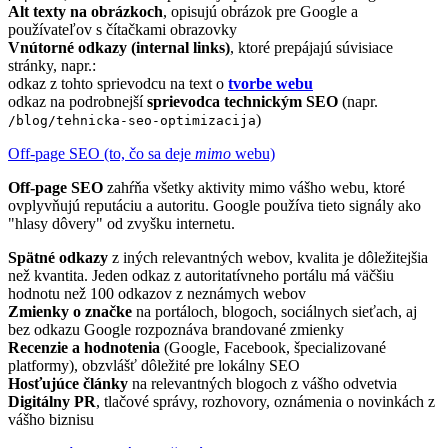
Alt texty na obrázkoch
, opisujú obrázok pre Google a
používateľov s čítačkami obrazovky
Vnútorné odkazy (internal links)
, ktoré prepájajú súvisiace
stránky, napr.:
odkaz z tohto sprievodcu na text o
tvorbe webu
odkaz na podrobnejší
sprievodca technickým SEO
(napr.
)
/blog/tehnicka-seo-optimizacija
Off-page SEO (to, čo sa deje
mimo
webu)
Off-page SEO
zahŕňa všetky aktivity mimo vášho webu, ktoré
ovplyvňujú reputáciu a autoritu. Google používa tieto signály ako
"hlasy dôvery" od zvyšku internetu.
Spätné odkazy
z iných relevantných webov, kvalita je dôležitejšia
než kvantita. Jeden odkaz z autoritatívneho portálu má väčšiu
hodnotu než 100 odkazov z neznámych webov
Zmienky o značke
na portáloch, blogoch, sociálnych sieťach, aj
bez odkazu Google rozpoznáva brandované zmienky
Recenzie a hodnotenia
(Google, Facebook, špecializované
platformy), obzvlášť dôležité pre lokálny SEO
Hosťujúce články
na relevantných blogoch z vášho odvetvia
Digitálny PR
, tlačové správy, rozhovory, oznámenia o novinkách z
vášho biznisu