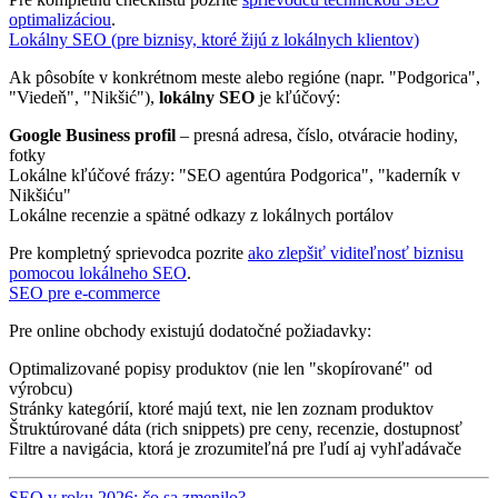
optimalizáciou
.
Lokálny SEO (pre biznisy, ktoré žijú z lokálnych klientov)
Ak pôsobíte v konkrétnom meste alebo regióne (napr. "Podgorica",
"Viedeň", "Nikšić"),
lokálny SEO
je kľúčový:
Google Business profil
– presná adresa, číslo, otváracie hodiny,
fotky
Lokálne kľúčové frázy: "SEO agentúra Podgorica", "kaderník v
Nikšiću"
Lokálne recenzie a spätné odkazy z lokálnych portálov
Pre kompletný sprievodca pozrite
ako zlepšiť viditeľnosť biznisu
pomocou lokálneho SEO
.
SEO pre e-commerce
Pre online obchody existujú dodatočné požiadavky:
Optimalizované popisy produktov (nie len "skopírované" od
výrobcu)
Stránky kategórií, ktoré majú text, nie len zoznam produktov
Štruktúrované dáta (rich snippets) pre ceny, recenzie, dostupnosť
Filtre a navigácia, ktorá je zrozumiteľná pre ľudí aj vyhľadávače
SEO v roku 2026: čo sa zmenilo?