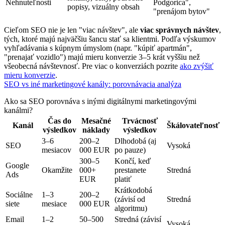
Nehnuteľnosti
Podgorica",
popisy, vizuálny obsah
"prenájom bytov"
Cieľom SEO nie je len "viac návštev", ale
viac správnych návštev
,
tých, ktoré majú najväčšiu šancu stať sa klientmi. Podľa výskumov
vyhľadávania s kúpnym úmyslom (napr. "kúpiť apartmán",
"prenajať vozidlo") majú mieru konverzie 3–5 krát vyššiu než
všeobecná návštevnosť. Pre viac o konverziách pozrite
ako zvýšiť
mieru konverzie
.
SEO vs iné marketingové kanály: porovnávacia analýza
Ako sa SEO porovnáva s inými digitálnymi marketingovými
kanálmi?
Čas do
Mesačné
Trvácnosť
Kanál
Škálovateľnosť
výsledkov
náklady
výsledkov
3–6
200–2
Dlhodobá (aj
SEO
Vysoká
mesiacov
000 EUR
po pauze)
300–5
Končí, keď
Google
Okamžite
000+
prestanete
Stredná
Ads
EUR
platiť
Krátkodobá
Sociálne
1–3
200–2
(závisí od
Stredná
siete
mesiace
000 EUR
algoritmu)
Email
1–2
50–500
Stredná (závisí
Vysoká