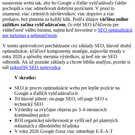
nastavenia webu tak, aby ho Google a ďalšie vyhľadávače ľahšie
pochopili a viac odmeňovali dobrými pozíciami. V praxi to
znamená: viac cielených návštevníkov, viac dopytov a viac
predajov, bez platenia za každý klik. Podľa údajov
väčšina online
zážitkov začína vyhľadávačom
, čo robí SEO kľúčovou pre
viditeľnosť vášho biznisu, najmä keď hovoríme o
SEO optimalizácii
pre turizmus a nehnuteľnosti
.
V tomto sprievodcovi prechádzame cez základy SEO, hlavné druhý
optimalizácie, kľúčové komponenty stratégie, najnovšie trendy v
roku 2026 a spôsoby merania výsledkov, aj keď nie ste SEO
odborník. Ak už poznáte základy a chcete hlbšiu analýzu, pozrite si
náš
pokročilý SEO sprievodca
.
V skratke:
SEO je proces optimalizácie webu pre lepšie pozície na
Google a ďalších vyhľadávačoch
Tri hlavné piliere: on-page SEO, off-page SEO a
technický SEO
Výsledky sa zvyčajne objavia po 3–6 mesiacoch
kontinuálnej práce
ROI organickej návštevnosti je vyšší než pri platených
reklamách z dlhodobého hľadiska
V roku 2026 Google čoraz viac odmeňuje E-E-A-T