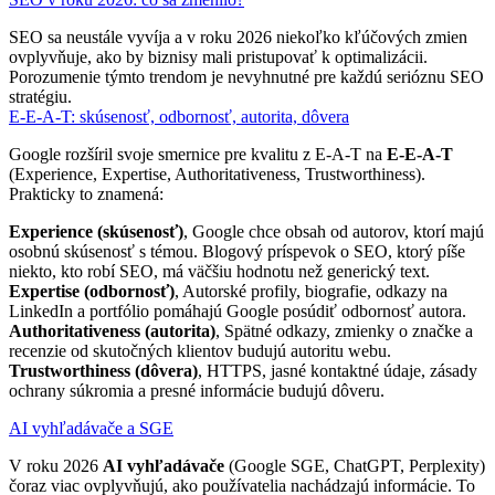
SEO sa neustále vyvíja a v roku 2026 niekoľko kľúčových zmien
ovplyvňuje, ako by biznisy mali pristupovať k optimalizácii.
Porozumenie týmto trendom je nevyhnutné pre každú serióznu SEO
stratégiu.
E-E-A-T: skúsenosť, odbornosť, autorita, dôvera
Google rozšíril svoje smernice pre kvalitu z E-A-T na
E-E-A-T
(Experience, Expertise, Authoritativeness, Trustworthiness).
Prakticky to znamená:
Experience (skúsenosť)
, Google chce obsah od autorov, ktorí majú
osobnú skúsenosť s témou. Blogový príspevok o SEO, ktorý píše
niekto, kto robí SEO, má väčšiu hodnotu než generický text.
Expertise (odbornosť)
, Autorské profily, biografie, odkazy na
LinkedIn a portfólio pomáhajú Google posúdiť odbornosť autora.
Authoritativeness (autorita)
, Spätné odkazy, zmienky o značke a
recenzie od skutočných klientov budujú autoritu webu.
Trustworthiness (dôvera)
, HTTPS, jasné kontaktné údaje, zásady
ochrany súkromia a presné informácie budujú dôveru.
AI vyhľadávače a SGE
V roku 2026
AI vyhľadávače
(Google SGE, ChatGPT, Perplexity)
čoraz viac ovplyvňujú, ako používatelia nachádzajú informácie. To