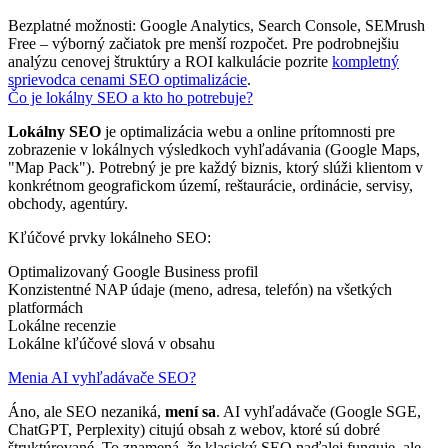
Bezplatné možnosti: Google Analytics, Search Console, SEMrush
Free – výborný začiatok pre menší rozpočet. Pre podrobnejšiu
analýzu cenovej štruktúry a ROI kalkulácie pozrite
kompletný
sprievodca cenami SEO optimalizácie
.
Čo je lokálny SEO a kto ho potrebuje?
Lokálny SEO
je optimalizácia webu a online prítomnosti pre
zobrazenie v lokálnych výsledkoch vyhľadávania (Google Maps,
"Map Pack"). Potrebný je pre každý biznis, ktorý slúži klientom v
konkrétnom geografickom území, reštaurácie, ordinácie, servisy,
obchody, agentúry.
Kľúčové prvky lokálneho SEO:
Optimalizovaný Google Business profil
Konzistentné NAP údaje (meno, adresa, telefón) na všetkých
platformách
Lokálne recenzie
Lokálne kľúčové slová v obsahu
Menia AI vyhľadávače SEO?
Áno, ale SEO nezaniká,
mení sa
. AI vyhľadávače (Google SGE,
ChatGPT, Perplexity) citujú obsah z webov, ktoré sú dobré
štruktúrované. To znamená, že klasický SEO naďalej funguje, ale