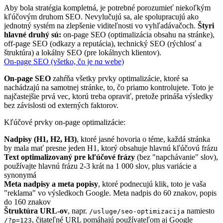
Aby bola stratégia kompletná, je potrebné porozumieť niekoľkým
kľúčovým druhom SEO. Nevylučujú sa, ale spolupracujú ako
jednotný systém na zlepšenie viditeľnosti vo vyhľadávačoch.
Štyri
hlavné druhý sú:
on-page SEO (optimalizácia obsahu na stránke),
off-page SEO (odkazy a reputácia), technický SEO (rýchlosť a
štruktúra) a lokálny SEO (pre lokálnych klientov).
On-page SEO (všetko, čo je
na
webe)
On-page SEO
zahŕňa všetky prvky optimalizácie, ktoré sa
nachádzajú na samotnej stránke, to, čo priamo kontrolujete. Toto je
najčastejšie prvá vec, ktorú treba opraviť, pretože prináša výsledky
bez závislosti od externých faktorov.
Kľúčové prvky on-page optimalizácie:
Nadpisy (H1, H2, H3)
, ktoré jasné hovoria o téme, každá stránka
by mala mať presne jeden H1, ktorý obsahuje hlavnú kľúčovú frázu
Text optimalizovaný pre kľúčové frázy
(bez "napchávanie" slov),
používajte hlavnú frázu 2-3 krát na 1 000 slov, plus variácie a
synonymá
Meta nadpisy a meta popisy
, ktoré podnecujú klik, toto je vaša
"reklama" vo výsledkoch Google. Meta nadpis do 60 znakov, popis
do 160 znakov
Štruktúra URL-ov
, napr.
namiesto
/usluge/seo-optimizacija
, čitateľné URL pomáhajú používateľom aj Google
/?p=123