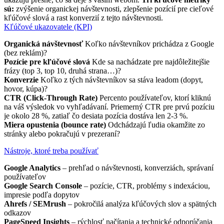
sú:
zvýšenie organickej návštevnosti, zlepšenie pozícií pre cieľové
kľúčové slová a rast konverzií z tejto návštevnosti.
Kľúčové ukazovatele (KPI)
Organická návštevnosť
Koľko návštevníkov prichádza z Google
(bez reklám)?
Pozície pre kľúčové slová
Kde sa nachádzate pre najdôležitejšie
frázy (top 3, top 10, druhá strana…)?
Konverzie
Koľko z tých návštevníkov sa stáva leadom (dopyt,
hovor, kúpa)?
CTR (Click-Through Rate)
Percento používateľov, ktorí kliknú
na váš výsledok vo vyhľadávaní. Priemerný CTR pre prvú pozíciu
je okolo 28 %, zatiaľ čo desiata pozícia dostáva len 2-3 %.
Miera opustenia (bounce rate)
Odchádzajú ľudia okamžite zo
stránky alebo pokračujú v prezeraní?
Nástroje, ktoré treba používať
Google Analytics
– prehľad o návštevnosti, konverziách, správaní
používateľov
Google Search Console
– pozície, CTR, problémy s indexáciou,
impresie podľa dopytov
Ahrefs / SEMrush
– pokročilá analýza kľúčových slov a spätných
odkazov
PageSpeed Insights
– rýchlosť načítania a technické odporúčania