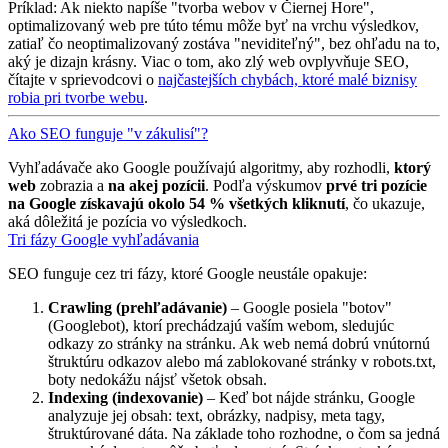
Príklad: Ak niekto napíše "tvorba webov v Čiernej Hore",
optimalizovaný web pre túto tému môže byť na vrchu výsledkov,
zatiaľ čo neoptimalizovaný zostáva "neviditeľný", bez ohľadu na to,
aký je dizajn krásny. Viac o tom, ako zlý web ovplyvňuje SEO,
čítajte v sprievodcovi o
najčastejších chybách, ktoré malé biznisy
robia pri tvorbe webu
.
Ako SEO funguje "v zákulisí"?
Vyhľadávače ako Google používajú algoritmy, aby rozhodli,
ktorý
web
zobrazia a
na akej pozícii
. Podľa výskumov
prvé tri pozície
na Google získavajú okolo 54 % všetkých kliknutí
, čo ukazuje,
aká dôležitá je pozícia vo výsledkoch.
Tri fázy Google vyhľadávania
SEO funguje cez tri fázy, ktoré Google neustále opakuje:
Crawling (prehľadávanie)
– Google posiela "botov"
(Googlebot), ktorí prechádzajú vaším webom, sledujúc
odkazy zo stránky na stránku. Ak web nemá dobrú vnútornú
štruktúru odkazov alebo má zablokované stránky v robots.txt,
boty nedokážu nájsť všetok obsah.
Indexing (indexovanie)
– Keď bot nájde stránku, Google
analyzuje jej obsah: text, obrázky, nadpisy, meta tagy,
štruktúrované dáta. Na základe toho rozhodne, o čom sa jedná