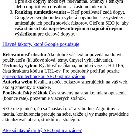
a pre aké dopyty môže byť relevantná. Stránky s tenkým
alebo duplicitným obsahom sa často neindexujú.
Ranking (umiestňovanie)
– Keď používateľ zadá dopyt,
Google zo svojho indexu vyberá najvhodnejšie výsledky a
umiestňuje ich podľa stoviek faktorov. Cieľom SEO je, aby
vaša stránka bola
najrelevantnejším a najužitočnejším
výsledkom
pre cieľové dopyty.
Hlavné faktory, ktoré Google posudzuje
Relevantnosť obsahu
Ako dobré váš text odpovedá na dopyt
používateľa (kľúčové slová, témy, úmysel vyhľadávania).
Technický výkon
Rýchlosť načítania, mobilná verzia, HTTPS,
čistá štruktúra kódu a URL-ov. Pre podrobný prehľad pozrite
sprievodcu technickou SEO optimalizáciou
.
Autorita webu
Kvalita a počet odkazov smerujúcich na váš web,
ako aj zmienky o značke.
Používateľský zážitok
Čas strávený na stránke, miera opustenia
(bounce rate), prezeranie viacerých stránok.
SEO nie je niečo, čo sa "nastaví raz" a zabudne. Algoritmy sa
menia, konkurencia pracuje na sebe, takže aj vy musíte pravidelne
aktualizovať obsah, štruktúru a stratégiu.
Aké sú hlavné druhý SEO optimalizácie?