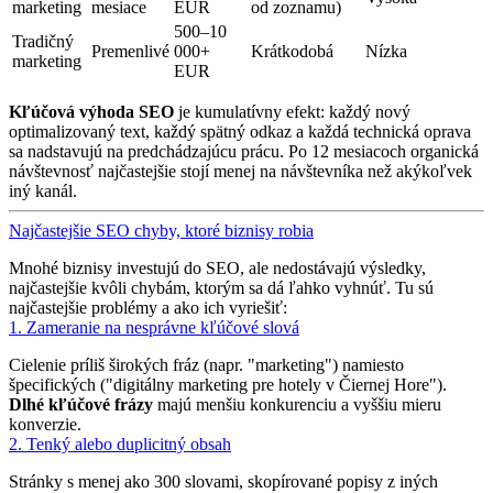
marketing
mesiace
EUR
od zoznamu)
500–10
Tradičný
Premenlivé
000+
Krátkodobá
Nízka
marketing
EUR
Kľúčová výhoda SEO
je kumulatívny efekt: každý nový
optimalizovaný text, každý spätný odkaz a každá technická oprava
sa nadstavujú na predchádzajúcu prácu. Po 12 mesiacoch organická
návštevnosť najčastejšie stojí menej na návštevníka než akýkoľvek
iný kanál.
Najčastejšie SEO chyby, ktoré biznisy robia
Mnohé biznisy investujú do SEO, ale nedostávajú výsledky,
najčastejšie kvôli chybám, ktorým sa dá ľahko vyhnúť. Tu sú
najčastejšie problémy a ako ich vyriešiť:
1. Zameranie na nesprávne kľúčové slová
Cielenie príliš širokých fráz (napr. "marketing") namiesto
špecifických ("digitálny marketing pre hotely v Čiernej Hore").
Dlhé kľúčové frázy
majú menšiu konkurenciu a vyššiu mieru
konverzie.
2. Tenký alebo duplicitný obsah
Stránky s menej ako 300 slovami, skopírované popisy z iných