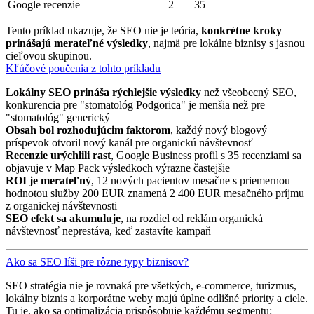
Google recenzie
2
35
Tento príklad ukazuje, že SEO nie je teória,
konkrétne kroky
prinášajú merateľné výsledky
, najmä pre lokálne biznisy s jasnou
cieľovou skupinou.
Kľúčové poučenia z tohto príkladu
Lokálny SEO prináša rýchlejšie výsledky
než všeobecný SEO,
konkurencia pre "stomatológ Podgorica" je menšia než pre
"stomatológ" generický
Obsah bol rozhodujúcim faktorom
, každý nový blogový
príspevok otvoril nový kanál pre organickú návštevnosť
Recenzie urýchlili rast
, Google Business profil s 35 recenziami sa
objavuje v Map Pack výsledkoch výrazne častejšie
ROI je merateľný
, 12 nových pacientov mesačne s priemernou
hodnotou služby 200 EUR znamená 2 400 EUR mesačného príjmu
z organickej návštevnosti
SEO efekt sa akumuluje
, na rozdiel od reklám organická
návštevnosť neprestáva, keď zastavíte kampaň
Ako sa SEO líši pre rôzne typy biznisov?
SEO stratégia nie je rovnaká pre všetkých, e-commerce, turizmus,
lokálny biznis a korporátne weby majú úplne odlišné priority a ciele.
Tu je, ako sa optimalizácia prispôsobuje každému segmentu: