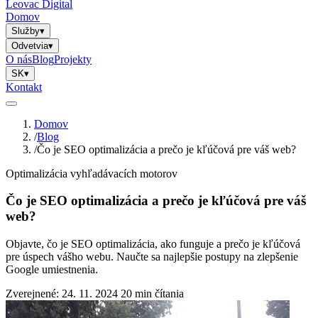
Leovac Digital
Domov
Služby
▾
Odvetvia
▾
O nás
Blog
Projekty
SK
▾
Kontakt
Domov
/
Blog
/
Čo je SEO optimalizácia a prečo je kľúčová pre váš web?
Optimalizácia vyhľadávacích motorov
Čo je SEO optimalizácia a prečo je kľúčová pre váš
web?
Objavte, čo je SEO optimalizácia, ako funguje a prečo je kľúčová
pre úspech vášho webu. Naučte sa najlepšie postupy na zlepšenie
Google umiestnenia.
Zverejnené: 24. 11. 2024
20 min čítania