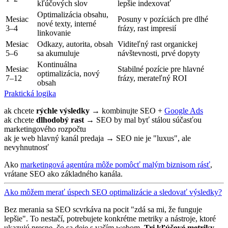
kľúčových slov
lepšie indexovať
Optimalizácia obsahu,
Mesiac
Posuny v pozíciách pre dlhé
nové texty, interné
3–4
frázy, rast impresií
linkovanie
Mesiac
Odkazy, autorita, obsah
Viditeľný rast organickej
5–6
sa akumuluje
návštevnosti, prvé dopyty
Kontinuálna
Mesiac
Stabilné pozície pre hlavné
optimalizácia, nový
7–12
frázy, merateľný ROI
obsah
Praktická logika
ak chcete
rýchle výsledky
→ kombinujte SEO +
Google Ads
ak chcete
dlhodobý rast
→ SEO by mal byť stálou súčasťou
marketingového rozpočtu
ak je web hlavný kanál predaja → SEO nie je "luxus", ale
nevyhnutnosť
Ako
marketingová agentúra môže pomôcť malým biznisom rásť
,
vrátane SEO ako základného kanála.
Ako môžem merať úspech SEO optimalizácie a sledovať výsledky?
Bez merania sa SEO scvrkáva na pocit "zdá sa mi, že funguje
lepšie". To nestačí, potrebujete konkrétne metriky a nástroje, ktoré
ukazujú presne, čo sa deje s vaším webom.
Tri kľúčové metriky