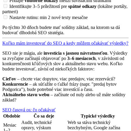
Pridajte
vnútorné odkazy
medzi súvisiacimi stránkami
Identifikujte 3–5 príležitostí pre
spätné odkazy
(lokálne portály,
partneri)
Nastavte rutinu: min 2 nové texty mesačne
Po týchto 30 dňoch budete mať solídny základ, na ktorom sa dá
budovať dlhodobá SEO stratégia.
Koľko mám investovať do SEO a kedy môžem očakávať výsledky?
SEO nie je mágia, ale
investícia s jasnou návratnosťou
. Výsledky
sa zvyčajne začínajú objavovať po
3–6 mesiacoch
, v závislosti od
konkurenčnosti kľúčových slov a aktuálneho stavu webu. Koľko
budete investovať, závisí od niekoľkých faktorov:
Cieľov
– chcete viac dopytov, viac predajov, viac rezervácií?
Konkurencie
– ak súťažíte o ťažké frázy (napr. "predaj bytov
Podgorica"), bude potrebné viac investícií a času.
Aktuálneho stavu webu
– začínate od nuly alebo už máte solídny
základ?
SEO časová os: čo očakávať
Obdobie
Čo sa deje
Typické výsledky
Audit, technické
Web sa stáva technický
Mesiac
opravy, výskum
bezchybným, Google začína
1–2