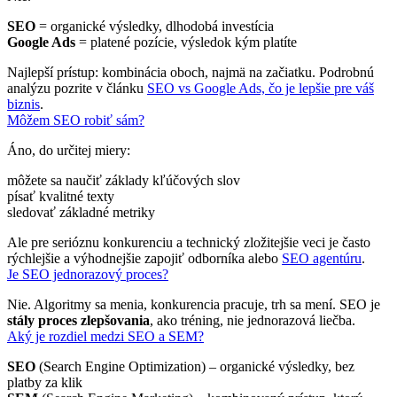
SEO
= organické výsledky, dlhodobá investícia
Google Ads
= platené pozície, výsledok kým platíte
Najlepší prístup: kombinácia oboch, najmä na začiatku. Podrobnú
analýzu pozrite v článku
SEO vs Google Ads, čo je lepšie pre váš
biznis
.
Môžem SEO robiť sám?
Áno, do určitej miery:
môžete sa naučiť základy kľúčových slov
písať kvalitné texty
sledovať základné metriky
Ale pre serióznu konkurenciu a technický zložitejšie veci je často
rýchlejšie a výhodnejšie zapojiť odborníka alebo
SEO agentúru
.
Je SEO jednorazový proces?
Nie. Algoritmy sa menia, konkurencia pracuje, trh sa mení. SEO je
stály proces zlepšovania
, ako tréning, nie jednorazová liečba.
Aký je rozdiel medzi SEO a SEM?
SEO
(Search Engine Optimization) – organické výsledky, bez
platby za klik