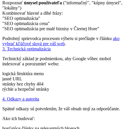
Rozpoznať
úmysel používateľa
("informačný", "kúpny úmysel",
"lokálny")
Kombinovať hlavné a dlhé frázy:
"SEO optimalizácia"
"SEO optimalizácia cena"
"SEO optimalizácia pre malé biznisy v Čiernej Hore"
Podrobný sprievodca procesom výberu si prečítajte v článku
ako
vybrať kľúčové slová pre váš web
.
3. Technická optimalizácia
Technický základ je podmienkou, aby Google vôbec mohol
indexovať a porozumieť webu:
logická štruktúra menu
jasné URL
stránky bez chyby 404
rýchle a bezpečné stránky
4. Odkazy a autorita
Spätné odkazy sú potvrdením, že váš obsah stojí za odporúčanie.
Ako ich budovať:
hosťujúce články na relevantných blogoch