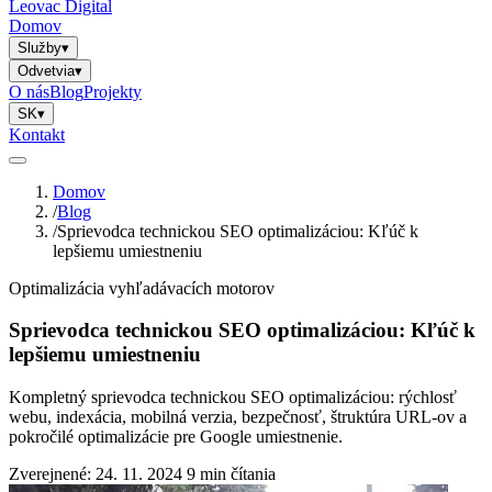
Leovac Digital
Domov
Služby
▾
Odvetvia
▾
O nás
Blog
Projekty
SK
▾
Kontakt
Domov
/
Blog
/
Sprievodca technickou SEO optimalizáciou: Kľúč k
lepšiemu umiestneniu
Optimalizácia vyhľadávacích motorov
Sprievodca technickou SEO optimalizáciou: Kľúč k
lepšiemu umiestneniu
Kompletný sprievodca technickou SEO optimalizáciou: rýchlosť
webu, indexácia, mobilná verzia, bezpečnosť, štruktúra URL-ov a
pokročilé optimalizácie pre Google umiestnenie.
Zverejnené: 24. 11. 2024
9 min čítania