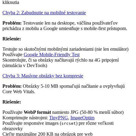
kliknutia
Chyba 2: Zabudnutie na mobilné testovanie
Problém:
Testovanie len na desktope, väčšina používateľov
prichádza z mobilu a Google umiestňuje s mobile-first prístupom.
Riešenie:
Testujte so skutočnými mobilnými zariadeniami (nie len emulátor)
Používajte
Google Mobile-Friendly Test
Skontrolujte, či sa obrázky načítavajú rýchlo na 4G pripojení
(simulácia v DevTools)
Chyba 3: Masívne obrázky bez kompresie
Problém:
Obrázky 5-10 MB spomaľujú načítanie a ovplyvňujú
Core Web Vitals.
Riešenie:
Používajte
WebP formát
namiesto JPG (50-80 % menší súbor)
Komprimujte nástrojmi:
TinyPNG
,
ImageOptim
Používajte responsive images (
) pre rôzne veľkosti
srcset
obrazovky
Cieľte maximálne 200 KB na obrázok pre web