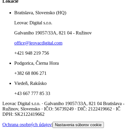
Lokácie
Bratislava, Slovensko (HQ)
Leovac Digital s.r.o.
Galvaniho 19057/33A, 821 04 - Ružinov
office@leovacdigital.com
+421 948 219 756
Podgorica, Čierna Hora
+382 68 806 271
Viedeň, Rakúsko
+43 667 777 85 33
Leovac Digital s.r.o. · Galvaniho 19057/33A, 821 04 Bratislava -
Ružinov, Slovensko · IČO: 56739249 · DIČ: 2122419662 · IČ
DPH: SK2122419662
Ochrana osobných údajov
|
Nastavenia súborov cookie