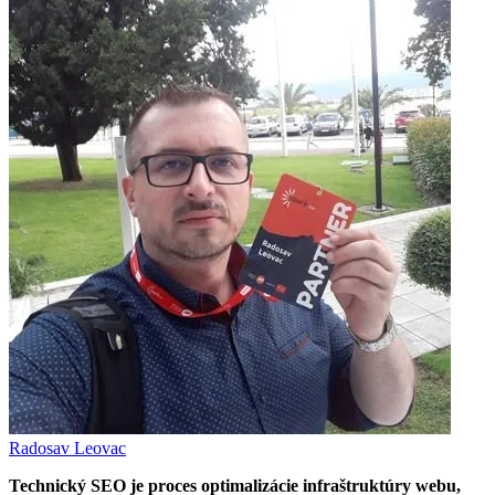
Radosav Leovac
Technický SEO je proces optimalizácie infraštruktúry webu,