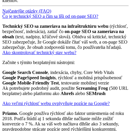
klientov.
Najčastejšie otázky (FAQ)
Čo je technický SEO a čím sa líši od on-page SEO?
Technický SEO sa zameriava na infraštruktúru webu
(rýchlosť,
bezpečnosť, indexácia), zatiaľ čo
on-page SEO sa zameriava na
obsah
(text, nadpisy, kľúčové slová). Obidva sú kritické, technický
SEO zabezpečuje, že Google dokáže čítať váš web, a on-page SEO
zabezpečuje, že obsah zodpovedá tomu, čo používatelia hľadajú.
Ako skontrolovať technický stav webu?
Začnite s týmito bezplatnými nástrojmi:
Google Search Console
, indexácia, chyby, Core Web Vitals
Google PageSpeed Insights
, rýchlosť a mobilná prispôsobenosť
Google Mobile-Friendly Test
, testovanie mobilnej verzie
Ak potrebujete podrobný audit, použite
Screaming Frog
(500 URL
bezplatne) alebo platformu ako
Ahrefs
alebo
SEMrush
Ako veľmi rýchlosť webu ovplyvňuje pozície na Google?
Priamo.
Google používa rýchlosť ako faktor umiestnenia od roku
2018. Podľa štúdií aj 1 sekunda dlhšie načítanie môže znížiť
konverzie o 7 %. Ak sa váš web načítava dlhšie ako 3 sekundy,
pravdepodobne strácate pozície pred rýchlejšími konkurentmi.