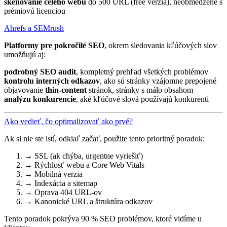
skenovanie celého webu
do 500 URL (free verzia), neobmedzene s
prémiovú licenciou
Ahrefs a SEMrush
Platformy pre pokročilé SEO
, okrem sledovania kľúčových slov
umožňujú aj:
podrobný SEO audit
, kompletný prehľad všetkých problémov
kontrolu interných odkazov
, ako sú stránky vzájomne prepojené
objavovanie
thin-content
stránok, stránky s málo obsahom
analýzu konkurencie
, aké kľúčové slová používajú konkurenti
Ako vedieť, čo optimalizovať ako prvé?
Ak si nie ste istí, odkiaľ začať, použite tento prioritný poradok:
→ SSL (ak chýba, urgentne vyriešiť)
→ Rýchlosť webu a Core Web Vitals
→ Mobilná verzia
→ Indexácia a sitemap
→ Oprava 404 URL-ov
→ Kanonické URL a štruktúra odkazov
Tento poradok pokrýva 90 % SEO problémov, ktoré vidíme u