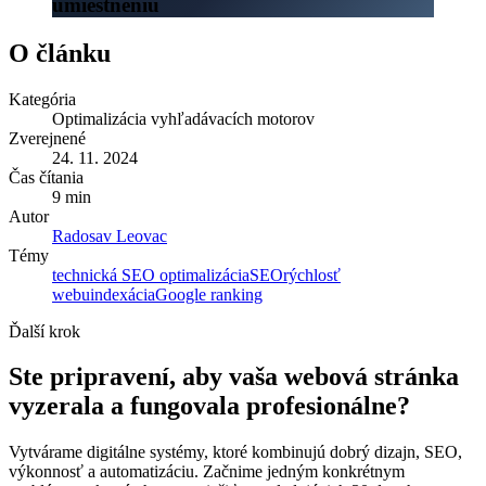
umiestneniu
O článku
Kategória
Optimalizácia vyhľadávacích motorov
Zverejnené
24. 11. 2024
Čas čítania
9 min
Autor
Radosav Leovac
Témy
technická SEO optimalizácia
SEO
rýchlosť
webu
indexácia
Google ranking
Ďalší krok
Ste pripravení, aby vaša webová stránka
vyzerala a fungovala profesionálne?
Vytvárame digitálne systémy, ktoré kombinujú dobrý dizajn, SEO,
výkonnosť a automatizáciu. Začnime jedným konkrétnym