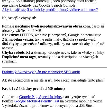
weby (20-50 stránok) potrebujú jeden podrobný audit ročne a
pravidelné kontroly cez Google Search Console.
Aký je najčastejší technický problém, ktorý vidíme u klientov?
Najčastejšie chyby sú:
Pomalé načítanie kvôli neoptimalizovaným obrázkom
, často sú
obrázky väčšie ako 5 MB
Neaktívny HTTPS
, web nie je bezpečný, Google ho penalizuje
Zlá mobilná verzia
, text je príliš malý, tlačidlá sa prekrývajú
404 chyby a prerušené odkazy
, odkazy na staré obsahy, ktoré už
neexistujú
Chýba robots.txt a sitemap
, Google nevie, kde sú všetky stránky
Duplicitné meta tagy
, rovnaký title a description na viacerých
stránkach
Praktický 6-krokový plán pre technický SEO audit
Ak ste začiatočník a nie ste si istí, kde začať, nasledujte tento plán:
Krok 1: Základný prehľad (30 minút)
Choďte na
Google PageSpeed Insights
a analyzujte rýchlosť
Použite
Google Mobile-Friendly Test
na overenie mobilnej verzie
Výsledok: Zoznam problémov zoradených podľa dôležitosti