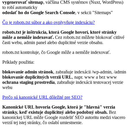
vygenerovať sitemap
, väčšina CMS systémov (Nuxt, WordPress)
to robí automaticky
odoslať ho do Google Search Console
, v sekcii "Sitemaps"
Čo je robots.txt súbor a ako ovplyvňuje indexáciu?
robots.txt je inštrukcia, ktorá Google hovorí, ktoré stránky
môže a nemôže indexovať.
Cez robots.txt môžete blokovať citlivé
časti webu, admin panel alebo duplicitné verzie obsahu.
robots.txt kontroluje, čo Google môže a nemôže indexovať.
Príklady použitia:
blokovanie admin stránok
, zabraňuje indexácii /wp-admin, /admin
blokovanie duplicitných verzií URL
, napr. www a bez www
ochrana staging prostredia
, zabraňuje indexácii testovacej verzie
webu
Prečo sú kanonické URL dôležité pre SEO?
Kanonické URL hovoria Google, ktorá je "hlavná" verzia
stránky, keď existuje duplicitný alebo podobný obsah.
Bez
kanonickej URL môže Google rozdeliť SEO autoritu medzi viacero
verzií tej istej stránky, čo oslabí umiestnenie.