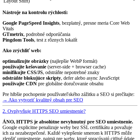
Layout Shift)
Nástroje na kontrolu rýchlosti:
Google PageSpeed Insights
, bezplatný, presne meria Core Web
Vitals
GTmetrix
, podrobné odporúčania
Pingdom Tools
, test z rôznych lokalít
Ako zrýchliť web:
optimalizujte obrázky
(najlepšie WebP formát)
používajte kešovanie
(server-side + browser cache)
minifikujte CSS/JS
, odstráňte nepotrebné znaky
odstráňte blokujúce skripty
, defer alebo async JavaScript
používajte CDN
pre globálne doručovanie obsahu
Pre hlbšie pochopenie používateľského zážitku a SEO si prečítajte:
→ Ako vytvoriť kvalitný obsah pre SEO
2. Ovplyvňuje HTTPS SEO umiestnenie?
ÁNO, HTTPS je absolútne nevyhnutný pre SEO umiestnenie.
Google explicitne penalizuje weby bez SSL certifikátu a považuje
ich za nezabezpečené. Každé vylepšenie smerom k HTTPS môže
zlepšiť umiestnenie, najmä pre weby, ktoré spracúvajú citlivé údaje