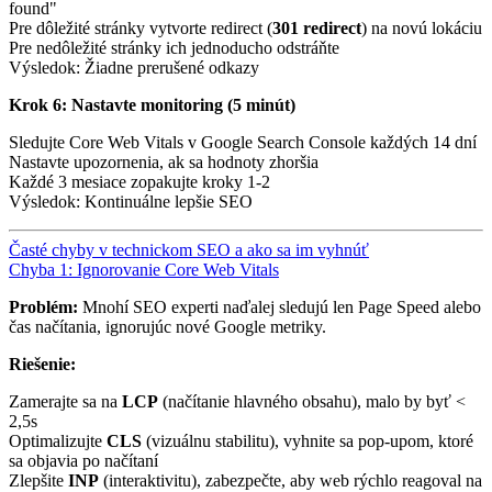
found"
Pre dôležité stránky vytvorte redirect (
301 redirect
) na novú lokáciu
Pre nedôležité stránky ich jednoducho odstráňte
Výsledok: Žiadne prerušené odkazy
Krok 6: Nastavte monitoring (5 minút)
Sledujte Core Web Vitals v Google Search Console každých 14 dní
Nastavte upozornenia, ak sa hodnoty zhoršia
Každé 3 mesiace zopakujte kroky 1-2
Výsledok: Kontinuálne lepšie SEO
Časté chyby v technickom SEO a ako sa im vyhnúť
Chyba 1: Ignorovanie Core Web Vitals
Problém:
Mnohí SEO experti naďalej sledujú len Page Speed alebo
čas načítania, ignorujúc nové Google metriky.
Riešenie:
Zamerajte sa na
LCP
(načítanie hlavného obsahu), malo by byť <
2,5s
Optimalizujte
CLS
(vizuálnu stabilitu), vyhnite sa pop-upom, ktoré
sa objavia po načítaní
Zlepšite
INP
(interaktivitu), zabezpečte, aby web rýchlo reagoval na