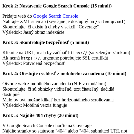
Krok 2: Nastavenie Google Search Console (15 minút)
Pridajte web do
Google Search Console
Nahrajte XML sitemap (zvyčajne je dostupný na
)
/sitemap.xml
Skontrolujte, či existujú chyby v sekcii "Coverage"
Výsledok: Jasný obraz indexácie
Krok 3: Skontrolujte bezpečnosť (5 minút)
Kliknite na URL, mala by začínať
(so zeleným zámkom)
https://
Ak nemá
, urgentne potrebujete SSL certifikát
https://
Výsledok: Potvrdená bezpečnosť
Krok 4: Otestujte rýchlosť z mobilného zariadenia (10 minút)
Otvorte web z mobilného zariadenia (NIE z emulátora)
Skontrolujte, či sú obrázky viditeľné, text čitateľný, tlačidlá
dostupné
Malo by byť možné klikať bez horizontálneho scrollovania
Výsledok: Mobilná verzia funguje
Krok 5: Nájdite 404 chyby (20 minút)
V Google Search Console choďte na Coverage
Nájdite stránky so statusom "404" alebo "404, submitted URL not