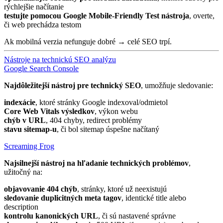
rýchlejšie načítanie
testujte pomocou Google Mobile-Friendly Test nástroja
, overte,
či web prechádza testom
Ak mobilná verzia nefunguje dobré → celé SEO trpí.
Nástroje na technickú SEO analýzu
Google Search Console
Najdôležitejší nástroj pre technický SEO
, umožňuje sledovanie:
indexácie
, ktoré stránky Google indexoval/odmietol
Core Web Vitals výsledkov
, výkon webu
chýb v URL
, 404 chyby, redirect problémy
stavu sitemap-u
, či bol sitemap úspešne načítaný
Screaming Frog
Najsilnejší nástroj na hľadanie technických problémov
,
užitočný na:
objavovanie 404 chýb
, stránky, ktoré už neexistujú
sledovanie duplicitných meta tagov
, identické title alebo
description
kontrolu kanonických URL
, či sú nastavené správne