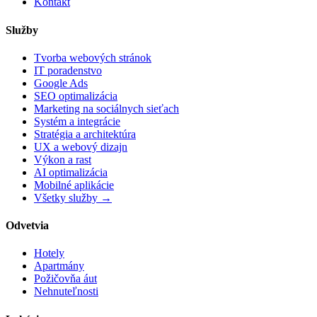
Kontakt
Služby
Tvorba webových stránok
IT poradenstvo
Google Ads
SEO optimalizácia
Marketing na sociálnych sieťach
Systém a integrácie
Stratégia a architektúra
UX a webový dizajn
Výkon a rast
AI optimalizácia
Mobilné aplikácie
Všetky služby →
Odvetvia
Hotely
Apartmány
Požičovňa áut
Nehnuteľnosti