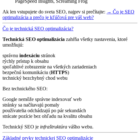
PageSpeed Insights, Screaming Frog
Ak len vstupujete do sveta SEO, najprv si prečítajte:
→ Čo je SEO
optimalizácia a prečo je kľúčová pre váš web?
Čo je technická SEO optimalizácia?
Technická SEO optimalizácia
zahŕňa všetky nastavenia, ktoré
umožňujú:
správnu
indexáciu
stránok
rýchly prístup k obsahu
spoľahlivé zobrazenie na všetkých zariadeniach
bezpečnú komunikáciu (
HTTPS
)
technický bezchybný chod webu
Bez technického SEO:
Google nemôže správne indexovať web
stránky sa načítavajú pomaly
používatelia odchádzajú po pár sekundách
strácate pozície bez ohľadu na kvalitu obsahu
Technický SEO je
infraštruktúra
vášho webu.
Základné prvky technickej SEO optimalizácie