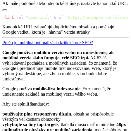
Ak máte podobné alebo identické stránky, nastavte kanonickú URL:
<
link
 rel
=
"
canonical
"
 href
=
"
https://example.com/hlavna-
Kanonické URL zabraňujú duplicitnému obsahu a pomáhajú
Google vedieť, ktorá je "hlavná" verzia stránky.
Prečo je mobilná optimalizácia kritická pre SEO?
Google používa mobilnú verziu webu na umiestnenie, ak
mobilná verzia slabo funguje, celé SEO trpí.
Až 63 %
vyhľadávaní pochádza z mobilných zariadení, čo znamená, že
Google uprednostňuje mobile-first indexovanie. Web, ktorý je
výborný na desktope, ale zlý na mobile, sa nebude dobré
umiestňovať.
Google používa
mobile-first indexovanie
, čo znamená, že
umiestnenie zakladá na mobilnej verzii vášho webu.
Aby ste splnili štandardy:
používajte plne responzívny dizajn
, obsah sa prispôsobuje
všetkým veľkostiam obrazovky
vyhýbajte sa tiny tap-targets
, tlačidlá musia mať minimálne
48px
optimalizujte obrázky pre mobilné zariadenia
, menšie súbory pre