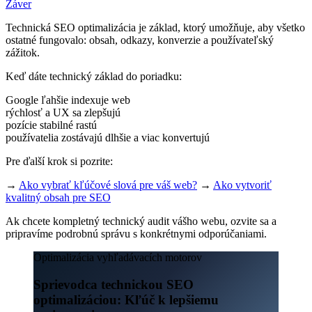
Záver
Technická SEO optimalizácia je základ, ktorý umožňuje, aby všetko
ostatné fungovalo: obsah, odkazy, konverzie a používateľský
zážitok.
Keď dáte technický základ do poriadku:
Google ľahšie indexuje web
rýchlosť a UX sa zlepšujú
pozície stabilné rastú
používatelia zostávajú dlhšie a viac konvertujú
Pre ďalší krok si pozrite:
→
Ako vybrať kľúčové slová pre váš web?
→
Ako vytvoriť
kvalitný obsah pre SEO
Ak chcete kompletný technický audit vášho webu, ozvite sa a
pripravíme podrobnú správu s konkrétnymi odporúčaniami.
Optimalizácia vyhľadávacích motorov
Sprievodca technickou SEO
optimalizáciou: Kľúč k lepšiemu