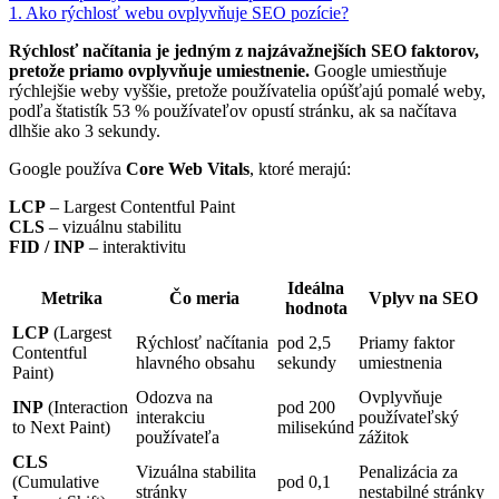
1. Ako rýchlosť webu ovplyvňuje SEO pozície?
Rýchlosť načítania je jedným z najzávažnejších SEO faktorov,
pretože priamo ovplyvňuje umiestnenie.
Google umiestňuje
rýchlejšie weby vyššie, pretože používatelia opúšťajú pomalé weby,
podľa štatistík 53 % používateľov opustí stránku, ak sa načítava
dlhšie ako 3 sekundy.
Google používa
Core Web Vitals
, ktoré merajú:
LCP
– Largest Contentful Paint
CLS
– vizuálnu stabilitu
FID / INP
– interaktivitu
Ideálna
Metrika
Čo meria
Vplyv na SEO
hodnota
LCP
(Largest
Rýchlosť načítania
pod 2,5
Priamy faktor
Contentful
hlavného obsahu
sekundy
umiestnenia
Paint)
Odozva na
Ovplyvňuje
INP
(Interaction
pod 200
interakciu
používateľský
to Next Paint)
milisekúnd
používateľa
zážitok
CLS
Vizuálna stabilita
Penalizácia za
(Cumulative
pod 0,1
stránky
nestabilné stránky