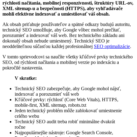
rýchlosti načítania, mobilnej responzívnosti, štruktúry URL-ov,
XML sitemap-u a bezpečnosti (HTTPS), aby vyhľadávače
mohli efektívne indexovať a umiestňovať váš obsah.
Ak obsah priťahuje používateľov a spätné odkazy budujú autoritu,
technický SEO umožňuje, aby Google vôbec mohol prečítať,
porozumieť a indexovať váš web. Bez technického základu ani
dokonalý obsah nebude umiestnený. Technický SEO je
neoddeliteľnou súčasťou každej profesionálnej
SEO optimalizácie
.
V tomto sprievodcovi sa naučíte všetky kľúčové prvky technického
SEO, od rýchlosti načítania a mobilnej verzie po indexáciu a
pokročilé nastavenia.
V skratke:
Technický SEO zabezpečuje, aby Google mohol nájsť,
indexovať a porozumieť váš web
Kľúčové prvky: rýchlosť (Core Web Vitals), HTTPS,
mobile-first, XML sitemap, robots.txt
Jeden technický problém môže zablokovať umiestnenie
celého webu
Technický SEO audit treba robiť minimálne dvakrát
ročne
Najpopulárnejšie nástroje: Google Search Console,