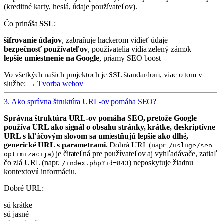
(kreditné karty, heslá, údaje používateľov).
Čo prináša
SSL
:
šifrovanie údajov
, zabraňuje hackerom vidieť údaje
bezpečnosť používateľov
, používatelia vidia zelený zámok
lepšie umiestnenie na Google
, priamy SEO boost
Vo všetkých našich projektoch je SSL štandardom, viac o tom v
službe:
→ Tvorba webov
3. Ako správna štruktúra URL-ov pomáha SEO?
Správna štruktúra URL-ov pomáha SEO, pretože Google
používa URL ako signál o obsahu stránky, krátke, deskriptívne
URL s kľúčovým slovom sa umiestňujú lepšie ako dlhé,
generické URL s parametrami.
Dobrá URL (napr.
/usluge/seo-
) je čitateľná pre používateľov aj vyhľadávače, zatiaľ
optimizacija
čo zlá URL (napr.
) neposkytuje žiadnu
/index.php?id=843
kontextovú informáciu.
Dobré URL:
sú krátke
sú jasné