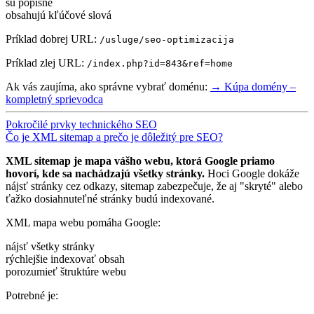
sú popisné
obsahujú kľúčové slová
Príklad dobrej URL:
/usluge/seo-optimizacija
Príklad zlej URL:
/index.php?id=843&ref=home
Ak vás zaujíma, ako správne vybrať doménu:
→ Kúpa domény –
kompletný sprievodca
Pokročilé prvky technického SEO
Čo je XML sitemap a prečo je dôležitý pre SEO?
XML sitemap je mapa vášho webu, ktorá Google priamo
hovorí, kde sa nachádzajú všetky stránky.
Hoci Google dokáže
nájsť stránky cez odkazy, sitemap zabezpečuje, že aj "skryté" alebo
ťažko dosiahnuteľné stránky budú indexované.
XML mapa webu pomáha Google:
nájsť všetky stránky
rýchlejšie indexovať obsah
porozumieť štruktúre webu
Potrebné je: