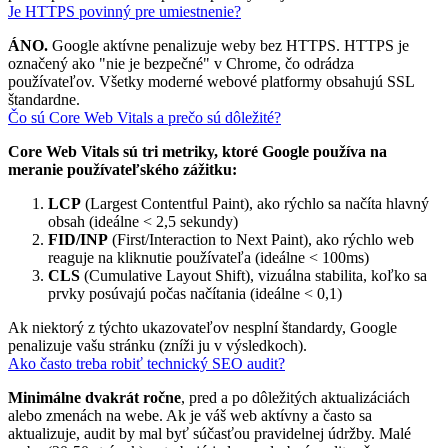
Je HTTPS povinný pre umiestnenie?
ÁNO.
Google aktívne penalizuje weby bez HTTPS. HTTPS je
označený ako "nie je bezpečné" v Chrome, čo odrádza
používateľov. Všetky moderné webové platformy obsahujú SSL
štandardne.
Čo sú Core Web Vitals a prečo sú dôležité?
Core Web Vitals sú tri metriky, ktoré Google používa na
meranie používateľského zážitku:
LCP
(Largest Contentful Paint), ako rýchlo sa načíta hlavný
obsah (ideálne < 2,5 sekundy)
FID/INP
(First/Interaction to Next Paint), ako rýchlo web
reaguje na kliknutie používateľa (ideálne < 100ms)
CLS
(Cumulative Layout Shift), vizuálna stabilita, koľko sa
prvky posúvajú počas načítania (ideálne < 0,1)
Ak niektorý z týchto ukazovateľov nesplní štandardy, Google
penalizuje vašu stránku (zníži ju v výsledkoch).
Ako často treba robiť technický SEO audit?
Minimálne dvakrát ročne
, pred a po dôležitých aktualizáciách
alebo zmenách na webe. Ak je váš web aktívny a často sa
aktualizuje, audit by mal byť súčasťou pravidelnej údržby. Malé