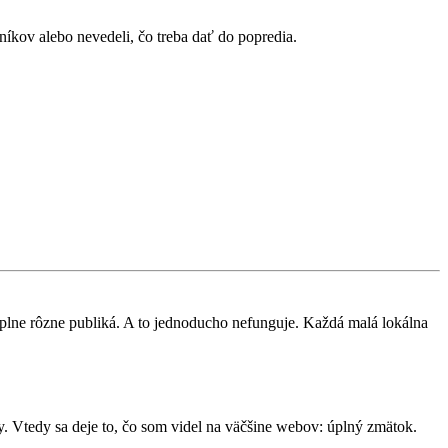
íkov alebo nevedeli, čo treba dať do popredia.
 úplne rôzne publiká. A to jednoducho nefunguje. Každá malá lokálna
vy. Vtedy sa deje to, čo som videl na väčšine webov: úplný zmätok.