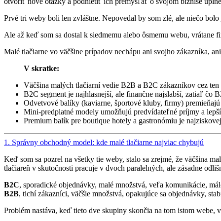
otvoriť nové otázky a podnietiť ich premýšľať o svojom biznise úpl
Prvé tri weby boli len zvláštne. Nepovedal by som zlé, ale niečo bo
Ale až keď som sa dostal k siedmemu alebo ôsmemu webu, vrátane firie
Malé tlačiarne vo väčšine prípadov nechápu ani svojho zákazníka, an
V skratke:
Väčšina malých tlačiarní vedie B2B a B2C zákazníkov cez ten is
B2C segment je najhlasnejší, ale finančne najslabší, zatiaľ čo 
Odvetvové balíky (kaviarne, športové kluby, firmy) premieňaj
Mini-predplatné modely umožňujú predvídateľné príjmy a lepš
Premium balík pre boutique hotely a gastronómiu je najziskove
1. Správny obchodný model: kde malé tlačiarne najviac chybujú
Keď som sa pozrel na všetky tie weby, stalo sa zrejmé, že väčšina ma
tlačiareň v skutočnosti pracuje v dvoch paralelných, ale zásadne odli
B2C
, sporadické objednávky, malé množstvá, veľa komunikácie, mál
B2B
, tichí zákazníci, väčšie množstvá, opakujúce sa objednávky, stab
Problém nastáva, keď tieto dve skupiny skončia na tom istom webe, v t