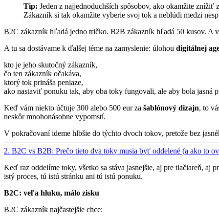
Tip:
Jeden z najjednoduchších spôsobov, ako okamžite znížiť z
Zákazník si tak okamžite vyberie svoj tok a neblúdi medzi nes
B2C zákazník hľadá jedno tričko. B2B zákazník hľadá 50 kusov. A väčš
A tu sa dostávame k ďalšej téme na zamyslenie: úlohou
digitálnej ag
kto je jeho skutočný zákazník,
čo ten zákazník očakáva,
ktorý tok prináša peniaze,
ako nastaviť ponuku tak, aby oba toky fungovali, ale aby bola jasná pr
Keď vám niekto účtuje 300 alebo 500 eur za
šablónový dizajn
, to v
neskôr mnohonásobne vypomstí.
V pokračovaní ideme hlbšie do týchto dvoch tokov, pretože bez jasné
2. B2C vs B2B: Prečo tieto dva toky musia byť oddelené (a ako to ov
Keď raz oddelíme toky, všetko sa stáva jasnejšie, aj pre tlačiareň,
istý proces, tú istú stránku ani tú istú ponuku.
B2C: veľa hluku, málo zisku
B2C zákazník najčastejšie chce: