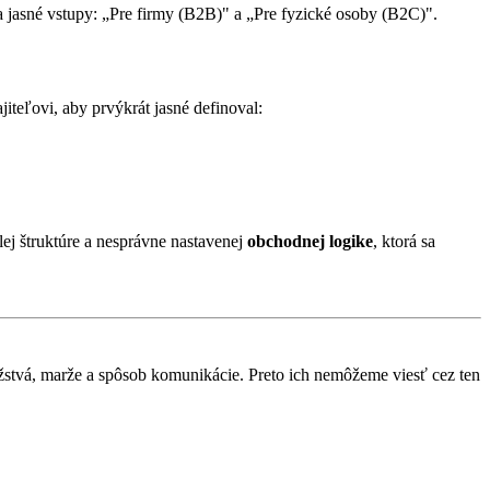
a jasné vstupy: „Pre firmy (B2B)" a „Pre fyzické osoby (B2C)".
teľovi, aby prvýkrát jasné definoval:
zlej štruktúre a nesprávne nastavenej
obchodnej logike
, ktorá sa
ožstvá, marže a spôsob komunikácie. Preto ich nemôžeme viesť cez ten