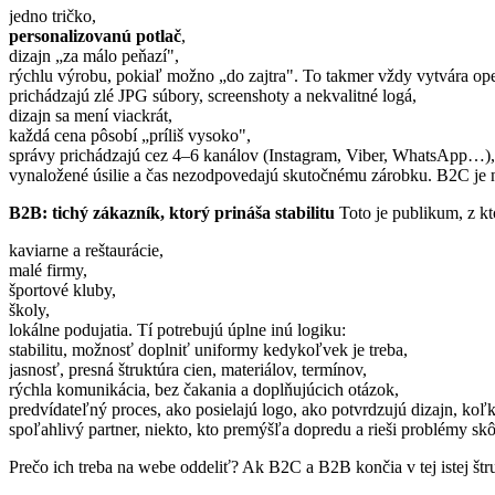
jedno tričko,
personalizovanú potlač
,
dizajn „za málo peňazí",
rýchlu výrobu, pokiaľ možno „do zajtra". To takmer vždy vytvára op
prichádzajú zlé JPG súbory, screenshoty a nekvalitné logá,
dizajn sa mení viackrát,
každá cena pôsobí „príliš vysoko",
správy prichádzajú cez 4–6 kanálov (Instagram, Viber, WhatsApp…),
vynaložené úsilie a čas nezodpovedajú skutočnému zárobku. B2C je na
B2B: tichý zákazník, ktorý prináša stabilitu
Toto je publikum, z kto
kaviarne a reštaurácie,
malé firmy,
športové kluby,
školy,
lokálne podujatia. Tí potrebujú úplne inú logiku:
stabilitu, možnosť doplniť uniformy kedykoľvek je treba,
jasnosť, presná štruktúra cien, materiálov, termínov,
rýchla komunikácia, bez čakania a doplňujúcich otázok,
predvídateľný proces, ako posielajú logo, ako potvrdzujú dizajn, koľk
spoľahlivý partner, niekto, kto premýšľa dopredu a rieši problémy skôr
Prečo ich treba na webe oddeliť? Ak B2C a B2B končia v tej istej štr