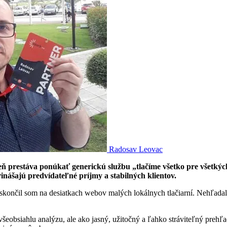
Radosav Leovac
areň prestáva ponúkať generickú službu „tlačíme všetko pre všetký
nášajú predvídateľné príjmy a stabilných klientov.
skončil som na desiatkach webov malých lokálnych tlačiarní. Nehľadal 
šeobsiahlu analýzu, ale ako jasný, užitočný a ľahko stráviteľný prehľ