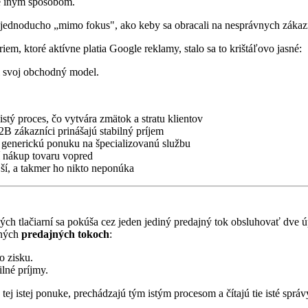
ne iným spôsobom.
lo jednoducho „mimo fokus", ako keby sa obracali na nesprávnych zákazn
m, ktoré aktívne platia Google reklamy, stalo sa to krištáľovo jasné:
i svoj obchodný model.
tý proces, čo vytvára zmätok a stratu klientov
B2B zákazníci prinášajú stabilný príjem
ú generickú ponuku na špecializovanú službu
í nákup tovaru vopred
jší, a takmer ho nikto neponúka
lých tlačiarní sa pokúša cez jeden jediný predajný tok obsluhovať dve
šných
predajných tokoch
:
o zisku.
ilné príjmy.
ej istej ponuke, prechádzajú tým istým procesom a čítajú tie isté sprá