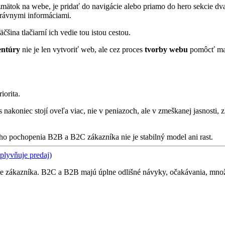
mätok na webe, je pridať do navigácie alebo priamo do hero sekcie dv
právnymi informáciami.
ina tlačiarní ich vedie tou istou cestou.
entúry
nie je len vytvoriť web, ale cez proces
tvorby webu
pomôcť maji
iorita.
ás nakoniec stojí oveľa viac, nie v peniazoch, ale v zmeškanej jasnosti, 
ho pochopenia B2B a B2C zákazníka nie je stabilný model ani rast.
plyvňuje predaj)
 aj pre zákazníka. B2C a B2B majú úplne odlišné návyky, očakávania, mn