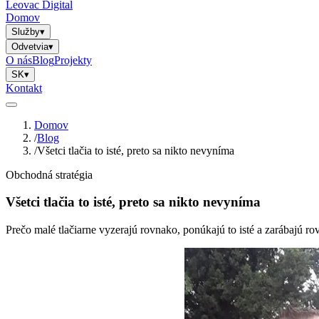
Leovac Digital
Domov
Služby
▾
Odvetvia
▾
O nás
Blog
Projekty
SK
▾
Kontakt
Domov
/
Blog
/
Všetci tlačia to isté, preto sa nikto nevyníma
Obchodná stratégia
Všetci tlačia to isté, preto sa nikto nevyníma
Prečo malé tlačiarne vyzerajú rovnako, ponúkajú to isté a zarábajú r