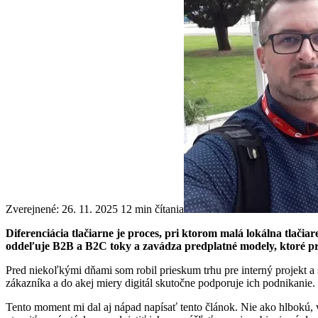
Zverejnené: 26. 11. 2025
12 min čítania
Diferenciácia tlačiarne je proces, pri ktorom malá lokálna tlači
oddeľuje B2B a B2C toky a zavádza predplatné modely, ktoré pri
Pred niekoľkými dňami som robil prieskum trhu pre interný projekt a 
zákazníka a do akej miery digitál skutočne podporuje ich podnikanie.
Tento moment mi dal aj nápad napísať tento článok. Nie ako hlbokú, v