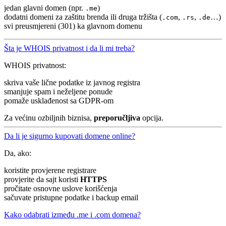
jedan glavni domen (npr.
)
.me
dodatni domeni za zaštitu brenda ili druga tržišta (
,
,
…)
.com
.rs
.de
svi preusmjereni (301) ka glavnom domenu
Šta je WHOIS privatnost i da li mi treba?
WHOIS privatnost:
skriva vaše lične podatke iz javnog registra
smanjuje spam i neželjene ponude
pomaže usklađenost sa GDPR-om
Za većinu ozbiljnih biznisa,
preporučljiva
opcija.
Da li je sigurno kupovati domene online?
Da, ako:
koristite provjerene registrare
provjerite da sajt koristi
HTTPS
pročitate osnovne uslove korišćenja
sačuvate pristupne podatke i backup email
Kako odabrati između .me i .com domena?