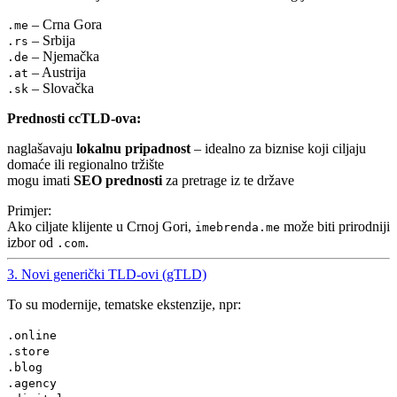
– Crna Gora
.me
– Srbija
.rs
– Njemačka
.de
– Austrija
.at
– Slovačka
.sk
Prednosti ccTLD-ova:
naglašavaju
lokalnu pripadnost
– idealno za biznise koji ciljaju
domaće ili regionalno tržište
mogu imati
SEO prednosti
za pretrage iz te države
Primjer:
Ako ciljate klijente u Crnoj Gori,
može biti prirodniji
imebrenda.me
izbor od
.
.com
3. Novi generički TLD-ovi (gTLD)
To su modernije, tematske ekstenzije, npr:
.online
.store
.blog
.agency