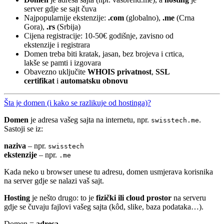
server gdje se sajt čuva
Najpopularnije ekstenzije:
.com
(globalno),
.me
(Crna
Gora),
.rs
(Srbija)
Cijena registracije: 10-50€ godišnje, zavisno od
ekstenzije i registrara
Domen treba biti kratak, jasan, bez brojeva i crtica,
lakše se pamti i izgovara
Obavezno uključite
WHOIS privatnost
,
SSL
certifikat
i
automatsku obnovu
Šta je domen (i kako se razlikuje od hostinga)?
Domen
je adresa vašeg sajta na internetu, npr.
.
swisstech.me
Sastoji se iz:
naziva
– npr.
swisstech
ekstenzije
– npr.
.me
Kada neko u browser unese tu adresu, domen usmjerava korisnika
na server gdje se nalazi vaš sajt.
Hosting
je nešto drugo: to je
fizički ili cloud prostor
na serveru
gdje se čuvaju fajlovi vašeg sajta (kôd, slike, baza podataka…).
Domen =
adresa