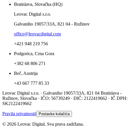
Bratislava, Slovačka (HQ)
Leovac Digital s.r.o.
Galvaniho 19057/33A, 821 04 - Ružinov
office@leovacdigital.com
+421 948 219 756
Podgorica, Crna Gora
+382 68 806 271
Beč, Austrija
+43 667 777 85 33
Leovac Digital s.r.o. · Galvaniho 19057/33A, 821 04 Bratislava -
Ružinov, Slovačka · IČO: 56739249 · DIČ: 2122419662 · IČ DPH:
SK2122419662
Pravila privatnosti
|
Postavke kolačića
© 2026 Leovac Digital. Sva prava zadržana.