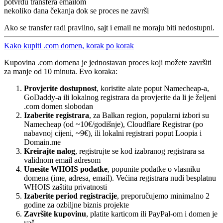
potvrdu transfera emailom
nekoliko dana čekanja dok se proces ne završi
Ako se transfer radi pravilno, sajt i email ne moraju biti nedostupni.
Kako kupiti .com domen, korak po korak
Kupovina .com domena je jednostavan proces koji možete završiti
za manje od 10 minuta. Evo koraka:
Provjerite dostupnost
, koristite alate poput Namecheap-a,
GoDaddy-a ili lokalnog registrara da provjerite da li je željeni
.com domen slobodan
Izaberite registrara
, za Balkan region, popularni izbori su
Namecheap (od ~10€/godišnje), Cloudflare Registrar (po
nabavnoj cijeni, ~9€), ili lokalni registrari poput Loopia i
Domain.me
Kreirajte nalog
, registrujte se kod izabranog registrara sa
validnom email adresom
Unesite WHOIS podatke
, popunite podatke o vlasniku
domena (ime, adresa, email). Većina registrara nudi besplatnu
WHOIS zaštitu privatnosti
Izaberite period registracije
, preporučujemo minimalno 2
godine za ozbiljne biznis projekte
Završite kupovinu
, platite karticom ili PayPal-om i domen je
vaš