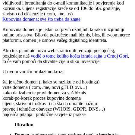
vidljivosti i brendiranja do e-mail komunikacije i povjerenja kod
korisnika. Cijena registracije kreće se od 10€ do 50€ godišnje,
zavisno od ekstenzije (.com, .me, .rs).
Kupovina domena: sve što treba da znate
Kupovina domena je jedan od prvih ozbiljnih koraka u izgradnji
online prisustva. Bilo da pokrećete mali biznis, blog ili e-commerce
platformu, domen je osnova vašeg digitalnog identiteta.
Ako tek planirate novu web stranicu ili redizajn postojećeg,
pogledajte naš
vodič o tome koliko košta izrada sajta u Crnoj Gori
,
to će vam pomoći da shvatite cijelu sliku investicije.
U ovom vodiču prolazimo kroz:
šta je tačno domen (i kako se razlikuje od hostinga)
vrste domena (.com, .me, novi gTLD-ovi…)
kako da izaberete pravi domen za vaš biznis
korak-po-korak proces kupovine domena
cijene, skriveni troškovi i na šta da obratite pažnju
pravne i tehničke obaveze (WHOIS, GDPR, DNS…)
najčešća pitanja i praktične savjete iz prakse
Ukratko:
Domen
je adresa sajta (npr. vasbrend.me), a
hosting
je