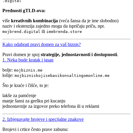
.digital
Prednosti gTLD-ova:
više
kreativnih kombinacija
(veća šansa da je ime slobodno)
naziv i ekstenzija zajedno mogu da ispričaju priču, npr.
ili
mojbrend.digital
imebrenda.store
Kako odabrati pravi domen za vaš biznis?
Pravi domen je spoj
strategije, jednostavnosti i dostupnosti
.
1. Neka bude kratak i jasan
bolje:
mojbiznis.me
lošije:
mojbizniskojisebavikonsaltingomonline.me
Što je kraće i čišće, to je:
lakše za pamćenje
manje šansi za grešku pri kucanju
jednostavnije za izgovor preko telefona ili u reklami
2. Izbjegavajte brojeve i specijalne znakove
Brojevi i crtice često prave zabunu: