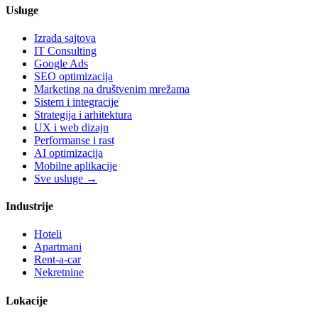
Usluge
Izrada sajtova
IT Consulting
Google Ads
SEO optimizacija
Marketing na društvenim mrežama
Sistem i integracije
Strategija i arhitektura
UX i web dizajn
Performanse i rast
AI optimizacija
Mobilne aplikacije
Sve usluge →
Industrije
Hoteli
Apartmani
Rent-a-car
Nekretnine
Lokacije