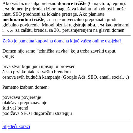
Ako vaš biznis cilja pretežno
domaće tržište
(Crna Gora, region),
domen je prirodan izbor, naglašava lokalnu pripadnost i može
.me
imati SEO prednosti za lokalne pretrage. Ako planirate
međunarodno tržište
,
je univerzalno prepoznat i gradi
.com
globalno povjerenje. Mnogi biznisi registruju
oba
,
kao primarni
.me
i
za zaštitu brenda, sa 301 preusmjerenjem na glavni domen.
.com
Zašto je pametna kupovina domena ključ vašeg online uspjeha?
Domen nije samo “tehnička stavka” koju treba završiti usput.
On je:
prva stvar koju ljudi upisuju u browser
često prvi kontakt sa vašim brendom
osnova svih budućih kampanja (Google Ads, SEO, email, social…)
Pametno izabran domen:
povećava povjerenje
olakšava prepoznavanje
štiti vaš brend
podržava SEO i dugoročnu strategiju
Sljedeći koraci