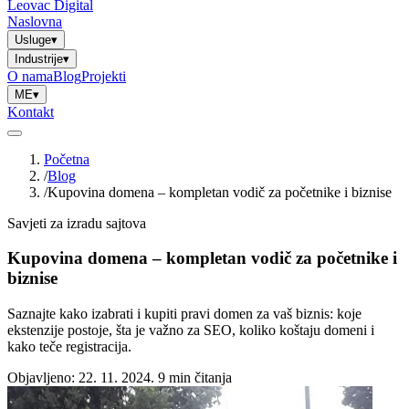
Leovac Digital
Naslovna
Usluge
▾
Industrije
▾
O nama
Blog
Projekti
ME
▾
Kontakt
Početna
/
Blog
/
Kupovina domena – kompletan vodič za početnike i biznise
Savjeti za izradu sajtova
Kupovina domena – kompletan vodič za početnike i
biznise
Saznajte kako izabrati i kupiti pravi domen za vaš biznis: koje
ekstenzije postoje, šta je važno za SEO, koliko koštaju domeni i
kako teče registracija.
Objavljeno: 22. 11. 2024.
9 min čitanja