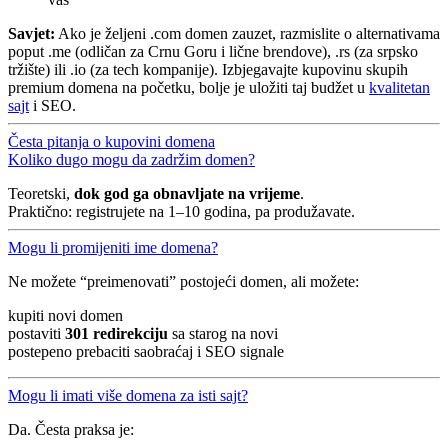
Savjet:
Ako je željeni .com domen zauzet, razmislite o alternativama
poput .me (odličan za Crnu Goru i lične brendove), .rs (za srpsko
tržište) ili .io (za tech kompanije). Izbjegavajte kupovinu skupih
premium domena na početku, bolje je uložiti taj budžet u
kvalitetan
sajt
i SEO.
Česta pitanja o kupovini domena
Koliko dugo mogu da zadržim domen?
Teoretski,
dok god ga obnavljate na vrijeme
.
Praktično: registrujete na 1–10 godina, pa produžavate.
Mogu li promijeniti ime domena?
Ne možete “preimenovati” postojeći domen, ali možete:
kupiti novi domen
postaviti
301 redirekciju
sa starog na novi
postepeno prebaciti saobraćaj i SEO signale
Mogu li imati više domena za isti sajt?
Da. Česta praksa je: