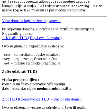
mojfirmezauslugeizradewebsajtovapodgorica.com
komplikacije sa brojevima i crticama:
super-marketing-123.me
nazive koji se lako miješaju sa postojećim brendovima
Vrste domena koje možete registrovati
Pri kupovini domena, suočićete se sa različitim ekstenzijama.
Najvažnije grupe su:
1. Klasični TLD (Top-Level Domains)
Ovo su globalno najpoznatije ekstenzije:
– komercijalni i poslovni sajtovi
.com
– organizacije, često neprofitne
.org
– mrežne i tehničke organizacije
.net
Zašto odabrati TLD?
visoka
prepoznatljivost
korisnici im često automatski više vjeruju
dobar izbor ako ciljate
međunarodno tržište
2. ccTLD (Country-code TLD) – nacionalni domeni
Ovo su ekstenzije vezane za određenu državu ili regiju: