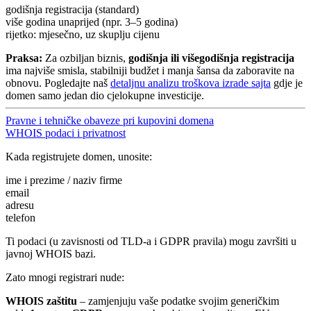
godišnja registracija (standard)
više godina unaprijed (npr. 3–5 godina)
rijetko: mjesečno, uz skuplju cijenu
Praksa:
Za ozbiljan biznis,
godišnja ili višegodišnja registracija
ima najviše smisla, stabilniji budžet i manja šansa da zaboravite na
obnovu. Pogledajte naš
detaljnu analizu troškova izrade sajta
gdje je
domen samo jedan dio cjelokupne investicije.
Pravne i tehničke obaveze pri kupovini domena
WHOIS podaci i privatnost
Kada registrujete domen, unosite:
ime i prezime / naziv firme
email
adresu
telefon
Ti podaci (u zavisnosti od TLD-a i GDPR pravila) mogu završiti u
javnoj WHOIS bazi.
Zato mnogi registrari nude:
WHOIS zaštitu
– zamjenjuju vaše podatke svojim generičkim