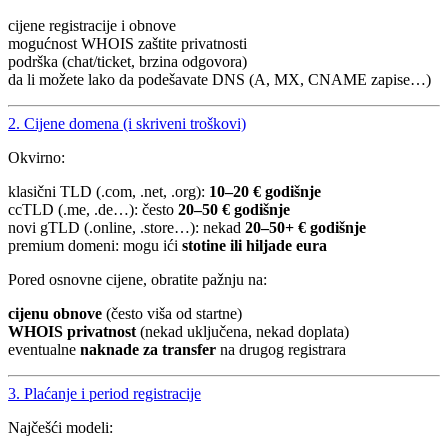
cijene registracije i obnove
mogućnost WHOIS zaštite privatnosti
podrška (chat/ticket, brzina odgovora)
da li možete lako da podešavate DNS (A, MX, CNAME zapise…)
2. Cijene domena (i skriveni troškovi)
Okvirno:
klasični TLD (.com, .net, .org):
10–20 € godišnje
ccTLD (.me, .de…): često
20–50 € godišnje
novi gTLD (.online, .store…): nekad
20–50+ € godišnje
premium domeni: mogu ići
stotine ili hiljade eura
Pored osnovne cijene, obratite pažnju na:
cijenu obnove
(često viša od startne)
WHOIS privatnost
(nekad uključena, nekad doplata)
eventualne
naknade za transfer
na drugog registrara
3. Plaćanje i period registracije
Najčešći modeli: