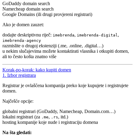
GoDaddy domain search
Namecheap domain search
Google Domains (ili drugi provjereni registrari)
Ako je domen zauzet:
dodajte deskriptivnu riječ:
,
,
imebrenda
imebrenda-digital
imebrenda-agency
razmislite o drugoj ekstenziji (.me, .online, .digital…)
u nekim slučajevima možete kontaktirati vlasnika i otkupiti domen,
ali to često košta znatno više
Korak-po-korak: kako kupiti domen
1. Izbor registrara
Registrar je ovlašćena kompanija preko koje kupujete i registrujete
domen.
Najčešće opcije:
globalni registrari (GoDaddy, Namecheap, Domain.com…)
lokalni registrari (za
,
, itd.)
.me
.rs
hosting kompanije koje nude i registraciju domena
Na šta gledati: