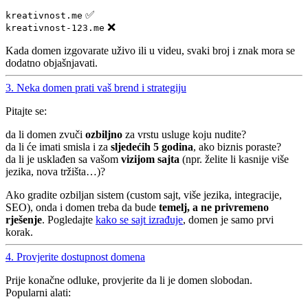
✅
kreativnost.me
❌
kreativnost-123.me
Kada domen izgovarate uživo ili u videu, svaki broj i znak mora se
dodatno objašnjavati.
3. Neka domen prati vaš brend i strategiju
Pitajte se:
da li domen zvuči
ozbiljno
za vrstu usluge koju nudite?
da li će imati smisla i za
sljedećih 5 godina
, ako biznis poraste?
da li je usklađen sa vašom
vizijom sajta
(npr. želite li kasnije više
jezika, nova tržišta…)?
Ako gradite ozbiljan sistem (custom sajt, više jezika, integracije,
SEO), onda i domen treba da bude
temelj, a ne privremeno
rješenje
. Pogledajte
kako se sajt izrađuje
, domen je samo prvi
korak.
4. Provjerite dostupnost domena
Prije konačne odluke, provjerite da li je domen slobodan.
Popularni alati: