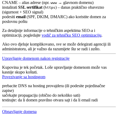
CNAME – alias adrese (npr.
→ glavnom domenu)
www
instalirati
SSL sertifikat
(
) – danas praktično obavezno
https
(sigurnost + SEO signal)
podesiti
email
(SPF, DKIM, DMARC) ako koristite domen za
poslovnu poštu
Za detaljnije informacije o tehničkim aspektima SEO-a i
optimizaciji, pogledajte
vodič za tehničku SEO optimizaciju
.
Ako ovo djeluje komplikovano, sve se može delegirati agenciji ili
administratoru, ali je važno da razumijete
šta
se radi i
zašto
.
Upravljanje domenom nakon registracije
Kupovina je tek početak. Loše upravljanje domenom može vas
kasnije skupo koštati.
Povezivanje sa hostingom
prebacite DNS na hosting provajdera (ili podesite pojedinačne
zapise)
sačekajte propagaciju (obično do nekoliko sati)
testirajte: da li domen pravilno otvara sajt i da li email radi
Obnavljanje domena