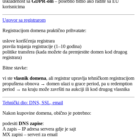
usklađenost sa
GDPR-om
– posebno bitno ako radite sa EU
korisnicima
Ugovor sa registrarom
Registracijom domena praktično prihvatate:
uslove korišćenja registrara
pravila trajanja registracije (1–10 godina)
politike transfera (kada možete da premjestite domen kod drugog
registrara)
Bitne stavke:
vi ste
vlasnik domena
, ali registrar upravlja tehničkom registracijom
propuštena obnova → domen ulazi u grace period, pa u redemption
period → na kraju može završiti na aukciji ili kod drugog vlasnika
Tehnički dio: DNS, SSL, email
Nakon kupovine domena, obično je potrebno:
podesiti
DNS zapise
:
A zapis – IP adresa servera gdje je sajt
MX zapisi – serveri za email