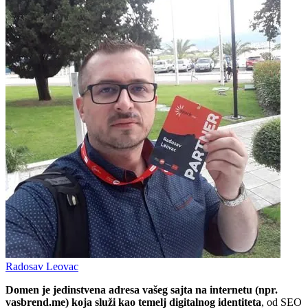
Radosav Leovac
Domen je jedinstvena adresa vašeg sajta na internetu (npr.
vasbrend.me) koja služi kao temelj digitalnog identiteta
, od SEO