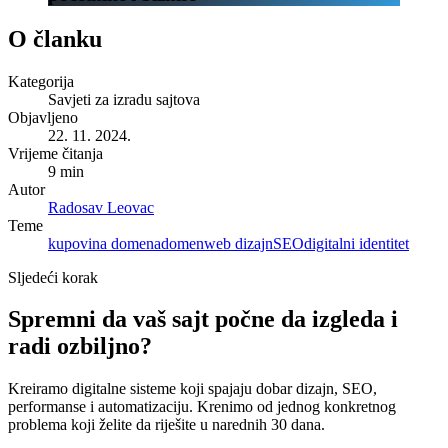
O članku
Kategorija
Savjeti za izradu sajtova
Objavljeno
22. 11. 2024.
Vrijeme čitanja
9 min
Autor
Radosav Leovac
Teme
kupovina domena
domen
web dizajn
SEO
digitalni identitet
Sljedeći korak
Spremni da vaš sajt počne da izgleda i
radi ozbiljno?
Kreiramo digitalne sisteme koji spajaju dobar dizajn, SEO,
performanse i automatizaciju. Krenimo od jednog konkretnog
problema koji želite da riješite u narednih 30 dana.