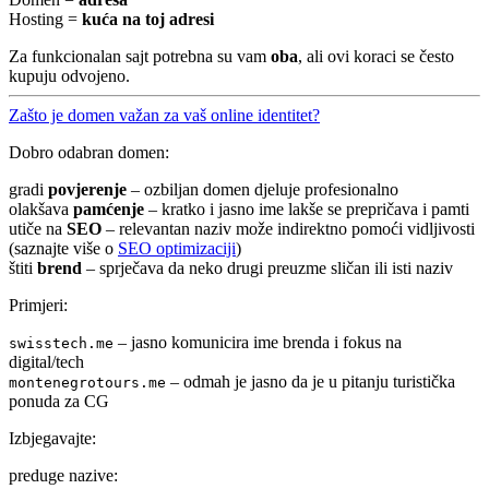
Hosting =
kuća na toj adresi
Za funkcionalan sajt potrebna su vam
oba
, ali ovi koraci se često
kupuju odvojeno.
Zašto je domen važan za vaš online identitet?
Dobro odabran domen:
gradi
povjerenje
– ozbiljan domen djeluje profesionalno
olakšava
pamćenje
– kratko i jasno ime lakše se prepričava i pamti
utiče na
SEO
– relevantan naziv može indirektno pomoći vidljivosti
(saznajte više o
SEO optimizaciji
)
štiti
brend
– sprječava da neko drugi preuzme sličan ili isti naziv
Primjeri:
– jasno komunicira ime brenda i fokus na
swisstech.me
digital/tech
– odmah je jasno da je u pitanju turistička
montenegrotours.me
ponuda za CG
Izbjegavajte:
preduge nazive: