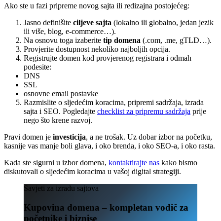
Ako ste u fazi pripreme novog sajta ili redizajna postojećeg:
Jasno definišite
ciljeve sajta
(lokalno ili globalno, jedan jezik
ili više, blog, e-commerce…).
Na osnovu toga izaberite
tip domena
(.com, .me, gTLD…).
Provjerite dostupnost nekoliko najboljih opcija.
Registrujte domen kod provjerenog registrara i odmah
podesite:
DNS
SSL
osnovne email postavke
Razmislite o sljedećim koracima, pripremi sadržaja, izrada
sajta i SEO. Pogledajte
checklist za pripremu sadržaja
prije
nego što krene razvoj.
Pravi domen je
investicija
, a ne trošak. Uz dobar izbor na početku,
kasnije vas manje boli glava, i oko brenda, i oko SEO-a, i oko rasta.
Kada ste sigurni u izbor domena,
kontaktirajte nas
kako bismo
diskutovali o sljedećim koracima u vašoj digital strategiji.
Savjeti za izradu sajtova
Kupovina domena – kompletan vodič za
početnike i biznise