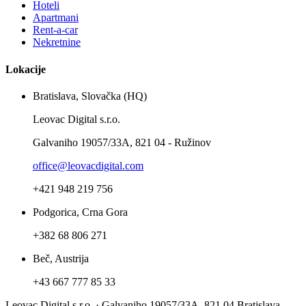
Hoteli
Apartmani
Rent-a-car
Nekretnine
Lokacije
Bratislava, Slovačka (HQ)
Leovac Digital s.r.o.
Galvaniho 19057/33A, 821 04 - Ružinov
office@leovacdigital.com
+421 948 219 756
Podgorica, Crna Gora
+382 68 806 271
Beč, Austrija
+43 667 777 85 33
Leovac Digital s.r.o. · Galvaniho 19057/33A, 821 04 Bratislava -