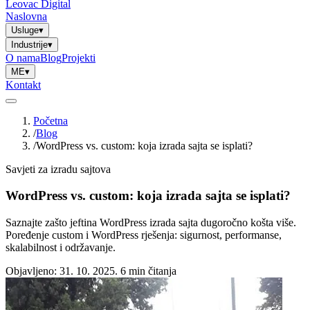
Leovac Digital
Naslovna
Usluge
▾
Industrije
▾
O nama
Blog
Projekti
ME
▾
Kontakt
Početna
/
Blog
/
WordPress vs. custom: koja izrada sajta se isplati?
Savjeti za izradu sajtova
WordPress vs. custom: koja izrada sajta se isplati?
Saznajte zašto jeftina WordPress izrada sajta dugoročno košta više.
Poređenje custom i WordPress rješenja: sigurnost, performanse,
skalabilnost i održavanje.
Objavljeno: 31. 10. 2025.
6 min čitanja