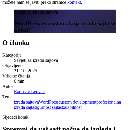
možete nam se javiti preko stranice
kontakt
.
Savjeti za izradu sajtova
WordPress vs. custom: koja izrada sajta se
isplati?
O članku
Kategorija
Savjeti za izradu sajtova
Objavljeno
31. 10. 2025.
Vrijeme čitanja
6 min
Autor
Radosav Leovac
Teme
izrada sajtova
WordPress
custom development
profesionalna
izrada sajta
sigurnost sajta
skalabilnost
Sljedeći korak
Spremni da vaš sajt počne da izgleda i