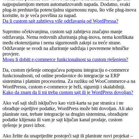
najpopularnijom metom automatizovanih napada. Dodatno, svaki
plug-in predstavlja potencijalnu sigurnosnu rupu, što više plug-inova
koristite, to je veća površina za napad.
Da li custom sajt zahtijeva više održavanja od WordPressa?
Suprotno očekivanjima, custom sajt zahtijeva značajno manje
održavanja. Nema redovnih ažuriranja plug-inova, nema konflikata
među ekstenzijama i nema sigurnosnih zakrpi za treće strane.
Održavanje se svodi na ažuriranje sadržaja i povremene tehničke
provjere.
Mogu li dobiti e-commerce funkcionalnost sa custom rješenjem?
Da, custom rješenje omogućava potpunu integraciju e-commerce
funkcionalnosti, od online prodavnice do integracije sa ERP
sistemima i platnim procesorima. Za razliku od WooCommerce-a na
WordPressu, custom e-commerce je brži, sigurniji i skalabilniji.
Kako da znam da li mi treba custom sajt ili je WordPress dovoljan?
Ako vaš sajt služi isključivo kao vizit-karta sa par stranica i ne
obrađuje osjetljive podatke, WordPress može biti dovoljan. Ali ako
planirate rast, trebate integracije sa drugim sistemima, obrađujete
podatke klijenata ili vam je sajt ključan kanal prodaje, custom
rješenje je pravi izbor.
Ako želite da unaprijedite postojeći sajt ili planirate novi projekat –