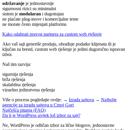
održavanje
je jednostavnije
sigurnosni rizici su minimalni
sistem je
modularan
i dugotrajan
ne plaćate plug-inove i komercijalne teme
ne morate često mijenjati platformu
Kako odabrati pravog partnera za custom web rješenje
Ako vaš sajt generiše prodaju, obrađuje podatke klijenata ili je
ključan za brend, custom web rješenje je jedini dugoročno ispravan
izbor.
Naš tim razvija:
sigurnija rješenja
brža rješenja
skalabilna rješenja
vizuelno jedinstvena rješenja
Više o procesu pogledajte ovdje: →
Izrada sajtova
→
Najbolje
agencije za izradu sajtova u Crnoj Gori
Najčešća pitanja (FAQ)
Da li je WordPress uvijek loš izbor za sajt?
Ne, WordPress je odličan izbor za lične blogove, jednostavne