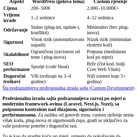
Aspekt
WordPress (gotova tema)
Custom rješenje
Cijena
200–500€
2.000–10.000€+
Vrijeme
1–2 sedmice
4–12 sedmica
izrade
Stalno (plug-ini, update-i,
Minimalno (bez plug-
Održavanje
konflikti)
inova)
Visok rizik (automatizovani
Nizak rizik (minimalan
Sigurnost
napadi)
eksterni kod)
Ograničena (zavisnost od
Potpuna (modularan
Skalabilnost
teme i plug-inova)
kod po mjeri)
SEO
Brže (čist kod, bolji
Sporije (code bloat)
performanse
Core Web Vitals)
Dugoročni
Viši (redizajn na 3–4
Niži (sistem traje 5+
troškovi
godine)
godina)
Šta podrazumijeva profesionalna izrada sajta (Custom Development)
Profesionalna izrada sajta podrazumijeva razvoj po mjeri u
modernim framework-ovima (Laravel, Next.js, Nuxt), sa
potpunom kontrolom nad dizajnom, sigurnošću i
performansama.
Za razliku od gotovih tema, custom rješenje nema
višak koda, plug-inova ni sigurnosnih rupa, gradi se isključivo za
vaše poslovne potrebe i dugoročni rast.
To je kao da gradite kuću po mjeri, umjesto da pokušavate da