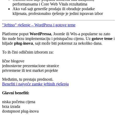
performansama i Core Web Vitals rezultatima
Ako vaš sajt generiše prodaju ili obrađuje podatke
klijenata, profesionalno rješenje je jedini ispravan izbor
"Jeftino" rješenje – WordPress i gotove teme
Platforme poput
WordPressa
, Joomle ili Wix-a popularne su zato
što nude brzu implementaciju i pristupačnu cijenu. Uz
gotove teme
i
hiljade
plug-inova
, sajt može biti pokrenut za nekoliko dana.
To ih čini odličnim izborom za:
lične blogove
jednostavne prezentacione stranice
privremene ili test market projekte
Međutim, tu prestaju prednosti.
Benefiti i najveće zamke jeftinih rješenja
Glavni benefiti:
niska početna cijena
brza izrada
dostupnost plug-inova