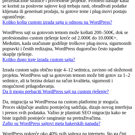
prezentacione stranice i privremene projekte. Problem nastaje kada
se koristi za poslovne sajtove koji trebaju rasti, obrađivati podatke
klijenata ili generisati prodaju, tu gotove teme i plug-inovi postaju
ograničenje.
Koliko košta custom izrada sajta u odnosu na WordPress?
WordPress sajt sa gotovom temom može koštati 200–500€, dok se
profesionalno custom rješenje kreće od 2.000€ do 10.000€+.
Međutim, kada uračunate godišnje troškove plug-inova, sigurnosnih
popravki i čestih redizajna, WordPress dugoročno često ispadne
skuplje rješenje.
Koliko dugo traje izrada custom sajta?
Izrada custom sajta obično traje 4–12 sedmica, zavisno od složenosti
projekta. WordPress sajt sa gotovom temom može biti gotov za 1–2
sedmice, ali ta brzina dolazi na račun kvaliteta, sigurnosti i
mogućnosti prilagođavanja.
Da li mogu prebaciti WordPress sajt na custom rješenje?
Da, migracija sa WordPressa na custom platformu je moguća.
Proces uključuje analizu postojećeg sadržaja, dizajn novog interfejsa
i prenos svih podataka. Važno je planirati SEO migraciju kako ne
biste izgubili postojeće rangiranje na pretraživačima.
Zašto su WordPress sajtovi meta hakerskih napada?
WordPress pokreće oko 40% svih sajtova na internetu, što ga čini