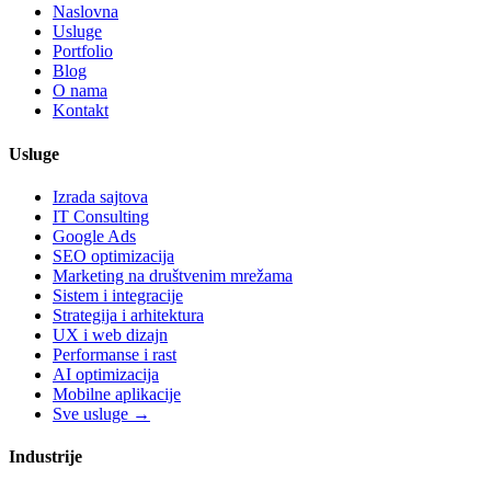
Naslovna
Usluge
Portfolio
Blog
O nama
Kontakt
Usluge
Izrada sajtova
IT Consulting
Google Ads
SEO optimizacija
Marketing na društvenim mrežama
Sistem i integracije
Strategija i arhitektura
UX i web dizajn
Performanse i rast
AI optimizacija
Mobilne aplikacije
Sve usluge →
Industrije