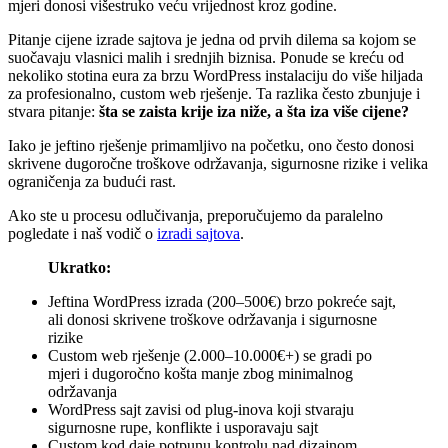
mjeri donosi višestruko veću vrijednost kroz godine.
Pitanje cijene izrade sajtova je jedna od prvih dilema sa kojom se
suočavaju vlasnici malih i srednjih biznisa. Ponude se kreću od
nekoliko stotina eura za brzu WordPress instalaciju do više hiljada
za profesionalno, custom web rješenje. Ta razlika često zbunjuje i
stvara pitanje:
šta se zaista krije iza niže, a šta iza više cijene?
Iako je jeftino rješenje primamljivo na početku, ono često donosi
skrivene dugoročne troškove održavanja, sigurnosne rizike i velika
ograničenja za budući rast.
Ako ste u procesu odlučivanja, preporučujemo da paralelno
pogledate i naš vodič o
izradi sajtova
.
Ukratko:
Jeftina WordPress izrada (200–500€) brzo pokreće sajt,
ali donosi skrivene troškove održavanja i sigurnosne
rizike
Custom web rješenje (2.000–10.000€+) se gradi po
mjeri i dugoročno košta manje zbog minimalnog
održavanja
WordPress sajt zavisi od plug-inova koji stvaraju
sigurnosne rupe, konflikte i usporavaju sajt
Custom kod daje potpunu kontrolu nad dizajnom,