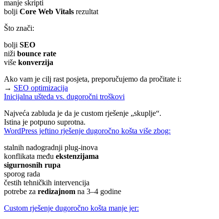
manje skripti
bolji
Core Web Vitals
rezultat
Što znači:
bolji
SEO
niži
bounce rate
više
konverzija
Ako vam je cilj rast posjeta, preporučujemo da pročitate i:
→
SEO optimizacija
Inicijalna ušteda vs. dugoročni troškovi
Najveća zabluda je da je custom rješenje „skuplje“.
Istina je potpuno suprotna.
WordPress jeftino rješenje dugoročno košta više zbog:
stalnih nadogradnji plug-inova
konflikata među
ekstenzijama
sigurnosnih rupa
sporog rada
čestih tehničkih intervencija
potrebe za
redizajnom
na 3–4 godine
Custom rješenje dugoročno košta manje jer: