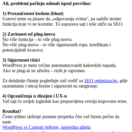
Ali, problemi počinju odmah ispod površine:
1) Prezasićenost kodom (bloat)
Gotove teme su pisane da „odgovaraju svima“, pa sadrže stotine
funkcija koje vi ne koristite. To usporava sajt i loše utiče na SEO.
2) Zavisnost od plug-inova
Što više funkcija – to više plug-inova.
Što više plug-inova – to više sigurnosnih rupa, konflikata i
potencijalnih kvarova.
3) Sigurnosni rizici
WordPress je meta većine automatizovanih hakerskih napada.
Ako se plug-in ne ažurira – rizik je ogroman.
Za detaljnije čitanje pogledajte naš vodič za
SEO optimizaciju
, gdje
razmatramo i uticaj brzine i sigurnosti na rangiranje.
4) Ograničenja u dizajnu i UX-u
Vaš sajt će uvijek izgledati kao prepravljena verzija kupovane teme.
Rezultat?
Često jeftino rješenje postane prepreka čim vaš biznis počne da
raste.
WordPress vs Custom rješenje, uporedna tabela