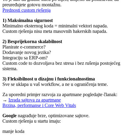
preuređujete gotovu montažnu.
Prednosti custom rješenja
1) Maksimalna sigurnost
Minimalno eksternog koda = minimalni vektori napada.
Custom rješenja nisu meta masovnih hakerskih napada.
2) Besprijekorna skalabilnost
Planirate e-commerce?
Dodavanje novog jezika?
Integraciju sa ERP-om?
Custom code to dozvoljava bez stresa i bez rušenja postojećeg
sistema.
3) Fleksibilnost u dizajnu i funkcionalnostima
Sve se uklapa u vaš workflow, a ne u ograničenja teme.
Za uporedni primjer razvoja za apartmane pogledajte članak:
→
Izrada sajtova za apartmane
Brzina, performanse i Core Web Vitals
Google
nagrađuje brze, optimizovane sajtove.
Custom rješenja u startu imaju:
manje koda