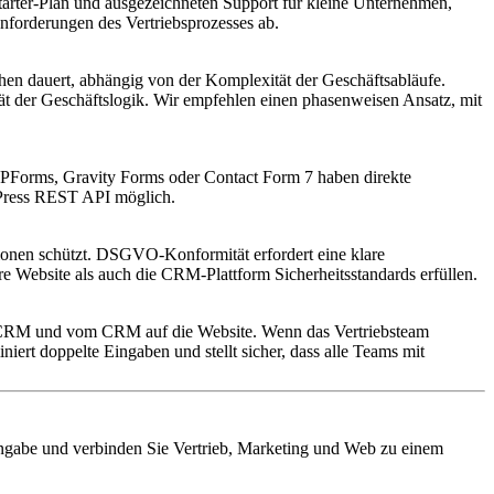
arter-Plan und ausgezeichneten Support für kleine Unternehmen,
forderungen des Vertriebsprozesses ab.
hen dauert, abhängig von der Komplexität der Geschäftsabläufe.
ät der Geschäftslogik. Wir empfehlen einen phasenweisen Ansatz, mit
WPForms, Gravity Forms oder Contact Form 7 haben direkte
dPress REST API möglich.
onen schützt. DSGVO-Konformität erfordert eine klare
re Website als auch die CRM-Plattform Sicherheitsstandards erfüllen.
ns CRM und vom CRM auf die Website. Wenn das Vertriebsteam
iert doppelte Eingaben und stellt sicher, dass alle Teams mit
neingabe und verbinden Sie Vertrieb, Marketing und Web zu einem