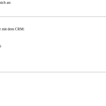
sich an:
te mit dem CRM:
g.