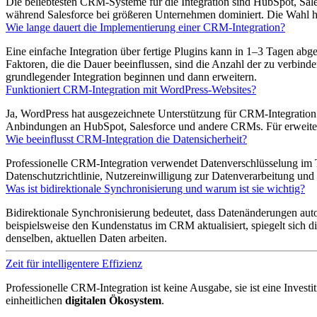
Die beliebtesten CRM-Systeme für die Integration sind HubSpot, Sal
während Salesforce bei größeren Unternehmen dominiert. Die Wahl h
Wie lange dauert die Implementierung einer CRM-Integration?
Eine einfache Integration über fertige Plugins kann in 1–3 Tagen ab
Faktoren, die die Dauer beeinflussen, sind die Anzahl der zu verbin
grundlegender Integration beginnen und dann erweitern.
Funktioniert CRM-Integration mit WordPress-Websites?
Ja, WordPress hat ausgezeichnete Unterstützung für CRM-Integratio
Anbindungen an HubSpot, Salesforce und andere CRMs. Für erweitert
Wie beeinflusst CRM-Integration die Datensicherheit?
Professionelle CRM-Integration verwendet Datenverschlüsselung im 
Datenschutzrichtlinie, Nutzereinwilligung zur Datenverarbeitung und 
Was ist bidirektionale Synchronisierung und warum ist sie wichtig?
Bidirektionale Synchronisierung bedeutet, dass Datenänderungen au
beispielsweise den Kundenstatus im CRM aktualisiert, spiegelt sich di
denselben, aktuellen Daten arbeiten.
Zeit für intelligentere Effizienz
Professionelle CRM-Integration ist keine Ausgabe, sie ist eine Inve
einheitlichen
digitalen Ökosystem
.