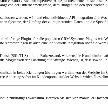
esforce, Zoho CRM und Pipedrive. HubSpot bietet einen kostenlosen St
ängt von der Unternehmensgröße, dem Budget und den spezifischen An
geschlossen werden, während eine individuelle API-Integration 2–6 Woc
denden Systeme, der Umfang der zu migrierenden Daten und die Spezifit
n durch fertige Plugins für alle populären CRM-Systeme. Plugins wie 
e Anforderungen ist auch eine individuelle Integration über die Wor
Transit (SSL/TLS) und im Ruhezustand, was sensible Kundeninformati
die Möglichkeit der Löschung auf Anfrage. Wichtig ist, dass sowohl Ih
tomatisch in beide Richtungen übertragen werden, von der Website i
ese Änderung sofort im Kundenportal auf der Website wider. Dies elimin
stition in zukünftiges Wachstum. Befreien Sie sich von manueller Date