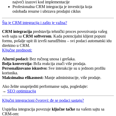
najveći izazovi kod implementacije
Profesionalna CRM integracija je investicija koja
oslobađa resurse i ubrzava prodajni ciklus
Šta je CRM integracija i zašto je važna?
CRM integracija
predstavlja tehnički proces povezivanja vašeg
web sajta sa
CRM softverom
. Kada potencijalni klijent popuni
formu, pošalje upit ili izvrši narudžbinu – svi podaci automatski idu
direktno u CRM.
Ključne prednosti:
Ažurni podaci:
Bez ručnog unosa i grešaka.
Bolja konverzija:
Brža reakcija znači više prodaja.
Personalizovano iskustvo:
Sve interakcije su u jednom profilu
korisnika.
Maksimalna efikasnost:
Manje administracije, više prodaje.
Ako želite unaprijediti performanse sajta, pogledajte:
→
SEO optimizacija
Ključni integracioni čvorovi: đe se podaci sastaju?
Uspješna integracija povezuje
ključne tačke
na vašem sajtu sa
CRM-om: