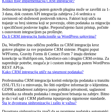
Koliko traje implementacija CRM integracije?
Jednostavna integracija putem gotovih plugina može se završiti za 1-
3 dana, dok custom API integracija zahtijeva 2-6 sedmica u
zavisnosti od složenosti poslovnih tokova. Faktori koji utiču na
trajanje su broj sistema koji se povezuju, obim podataka za migraciju
i specifičnost poslovne logike. Preporučujemo fazni pristup, počnite
s osnovnom integracijom pa proširujte.
Da li CRM integracija funkcioniše sa WordPress sajtovima?
Da, WordPress ima odličnu podršku za CRM integraciju kroz
gotove plugine za sve popularne CRM sisteme. Plugini poput
WPForms, Gravity Forms ili Contact Form 7 imaju direktne
konekcije sa HubSpot-om, Salesforce-om i drugim CRM-ovima. Za
naprednije potrebe, moguća je i custom integracija putem WordPress
REST API-ja.
Kako CRM integracija utiče na sigurnost podataka?
Profesionalna CRM integracija koristi enkripciju podataka u tranzitu
(SSL/TLS) i u mirovanju, što štiti osjetljive informacije o klijentima.
GDPR usklađenost zahtijeva jasnu politiku privatnosti, saglasnost
korisnika za obradu podataka i mogućnost brisanja na zahtjev. Bitno
je da i vaš sajt i CRM platforma ispunjavaju sigurnosne standarde.
Šta je dvostrana sinhronizacija i zašto je važna?
Dvostrana sinhronizacija znači da se promjene podataka automatski