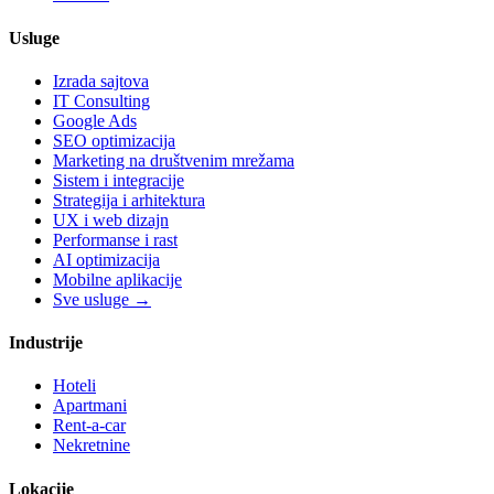
Usluge
Izrada sajtova
IT Consulting
Google Ads
SEO optimizacija
Marketing na društvenim mrežama
Sistem i integracije
Strategija i arhitektura
UX i web dizajn
Performanse i rast
AI optimizacija
Mobilne aplikacije
Sve usluge →
Industrije
Hoteli
Apartmani
Rent-a-car
Nekretnine
Lokacije