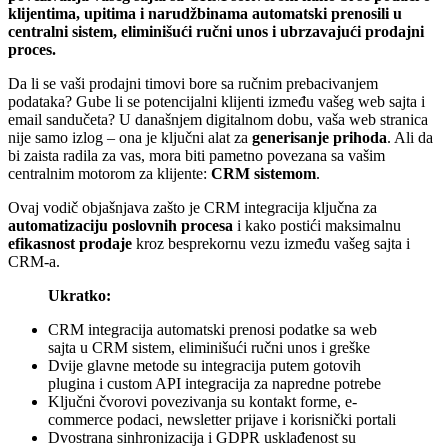
klijentima, upitima i narudžbinama automatski prenosili u
centralni sistem, eliminišući ručni unos i ubrzavajući prodajni
proces.
Da li se vaši prodajni timovi bore sa ručnim prebacivanjem
podataka? Gube li se potencijalni klijenti između vašeg web sajta i
email sandučeta? U današnjem digitalnom dobu, vaša web stranica
nije samo izlog – ona je ključni alat za
generisanje prihoda
. Ali da
bi zaista radila za vas, mora biti pametno povezana sa vašim
centralnim motorom za klijente:
CRM sistemom
.
Ovaj vodič objašnjava zašto je CRM integracija ključna za
automatizaciju poslovnih procesa
i kako postići maksimalnu
efikasnost prodaje
kroz besprekornu vezu između vašeg sajta i
CRM-a.
Ukratko:
CRM integracija automatski prenosi podatke sa web
sajta u CRM sistem, eliminišući ručni unos i greške
Dvije glavne metode su integracija putem gotovih
plugina i custom API integracija za napredne potrebe
Ključni čvorovi povezivanja su kontakt forme, e-
commerce podaci, newsletter prijave i korisnički portali
Dvostrana sinhronizacija i GDPR usklađenost su