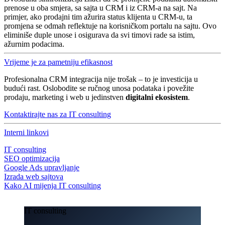
prenose u oba smjera, sa sajta u CRM i iz CRM-a na sajt. Na
primjer, ako prodajni tim ažurira status klijenta u CRM-u, ta
promjena se odmah reflektuje na korisničkom portalu na sajtu. Ovo
eliminiše duple unose i osigurava da svi timovi rade sa istim,
ažurnim podacima.
Vrijeme je za pametniju efikasnost
Profesionalna CRM integracija nije trošak – to je investicija u
budući rast. Oslobodite se ručnog unosa podataka i povežite
prodaju, marketing i web u jedinstven
digitalni ekosistem
.
Kontaktirajte nas za IT consulting
Interni linkovi
IT consulting
SEO optimizacija
Google Ads upravljanje
Izrada web sajtova
Kako AI mijenja IT consulting
IT consulting