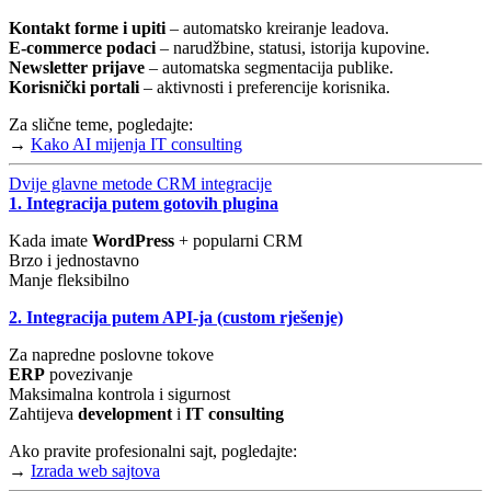
Kontakt forme i upiti
– automatsko kreiranje leadova.
E-commerce podaci
– narudžbine, statusi, istorija kupovine.
Newsletter prijave
– automatska segmentacija publike.
Korisnički portali
– aktivnosti i preferencije korisnika.
Za slične teme, pogledajte:
→
Kako AI mijenja IT consulting
Dvije glavne metode CRM integracije
1. Integracija putem gotovih plugina
Kada imate
WordPress
+ popularni CRM
Brzo i jednostavno
Manje fleksibilno
2. Integracija putem API-ja (custom rješenje)
Za napredne poslovne tokove
ERP
povezivanje
Maksimalna kontrola i sigurnost
Zahtijeva
development
i
IT consulting
Ako pravite profesionalni sajt, pogledajte:
→
Izrada web sajtova