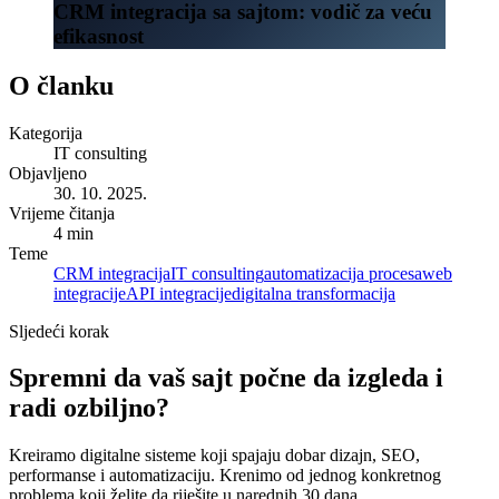
CRM integracija sa sajtom: vodič za veću
efikasnost
O članku
Kategorija
IT consulting
Objavljeno
30. 10. 2025.
Vrijeme čitanja
4 min
Teme
CRM integracija
IT consulting
automatizacija procesa
web
integracije
API integracije
digitalna transformacija
Sljedeći korak
Spremni da vaš sajt počne da izgleda i
radi ozbiljno?
Kreiramo digitalne sisteme koji spajaju dobar dizajn, SEO,
performanse i automatizaciju. Krenimo od jednog konkretnog
problema koji želite da riješite u narednih 30 dana.