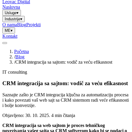
Leovac Digital
Naslovna
Usluge
▾
Industrije
▾
O nama
Blog
Projekti
ME
▾
Kontakt
Početna
/
Blog
/
CRM integracija sa sajtom: vodič za veću efikasnost
IT consulting
CRM integracija sa sajtom: vodič za veću efikasnost
Saznajte zašto je CRM integracija ključna za automatizaciju procesa
i kako povezati vaš web sajt sa CRM sistemom radi veće efikasnosti
i bolje konverzije.
Objavljeno: 30. 10. 2025.
4 min čitanja
CRM integracija sa web sajtom je proces tehničkog
povezivanja vašeg sajta sa CRM softverom kako bi se podaci o