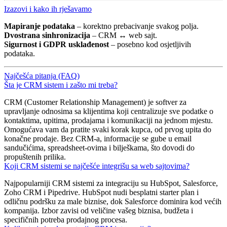
Izazovi i kako ih rješavamo
Mapiranje podataka
– korektno prebacivanje svakog polja.
Dvostrana sinhronizacija
– CRM ↔ web sajt.
Sigurnost i GDPR usklađenost
– posebno kod osjetljivih
podataka.
Najčešća pitanja (FAQ)
Šta je CRM sistem i zašto mi treba?
CRM (Customer Relationship Management) je softver za
upravljanje odnosima sa klijentima koji centralizuje sve podatke o
kontaktima, upitima, prodajama i komunikaciji na jednom mjestu.
Omogućava vam da pratite svaki korak kupca, od prvog upita do
konačne prodaje. Bez CRM-a, informacije se gube u email
sandučićima, spreadsheet-ovima i bilješkama, što dovodi do
propuštenih prilika.
Koji CRM sistemi se najčešće integrišu sa web sajtovima?
Najpopularniji CRM sistemi za integraciju su HubSpot, Salesforce,
Zoho CRM i Pipedrive. HubSpot nudi besplatni starter plan i
odličnu podršku za male biznise, dok Salesforce dominira kod većih
kompanija. Izbor zavisi od veličine vašeg biznisa, budžeta i
specifičnih potreba prodajnog procesa.