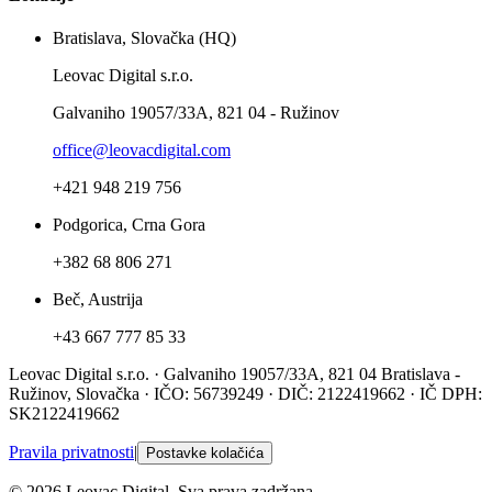
Bratislava, Slovačka (HQ)
Leovac Digital s.r.o.
Galvaniho 19057/33A, 821 04 - Ružinov
office@leovacdigital.com
+421 948 219 756
Podgorica, Crna Gora
+382 68 806 271
Beč, Austrija
+43 667 777 85 33
Leovac Digital s.r.o. · Galvaniho 19057/33A, 821 04 Bratislava -
Ružinov, Slovačka · IČO: 56739249 · DIČ: 2122419662 · IČ DPH:
SK2122419662
Pravila privatnosti
|
Postavke kolačića
© 2026 Leovac Digital. Sva prava zadržana.