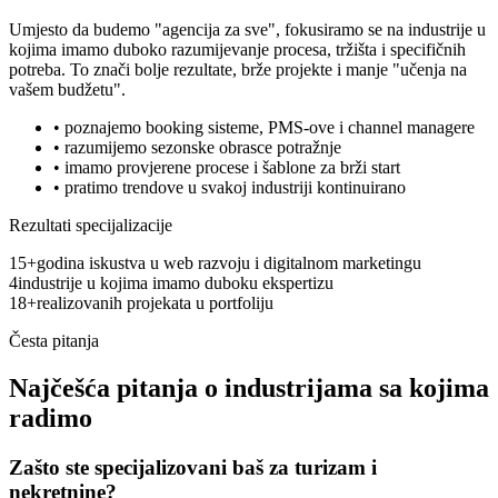
Umjesto da budemo "agencija za sve", fokusiramo se na industrije u
kojima imamo duboko razumijevanje procesa, tržišta i specifičnih
potreba. To znači bolje rezultate, brže projekte i manje "učenja na
vašem budžetu".
• poznajemo booking sisteme, PMS-ove i channel managere
• razumijemo sezonske obrasce potražnje
• imamo provjerene procese i šablone za brži start
• pratimo trendove u svakoj industriji kontinuirano
Rezultati specijalizacije
15+
godina iskustva u web razvoju i digitalnom marketingu
4
industrije u kojima imamo duboku ekspertizu
18+
realizovanih projekata u portfoliju
Česta pitanja
Najčešća pitanja o industrijama sa kojima
radimo
Zašto ste specijalizovani baš za turizam i
nekretnine?