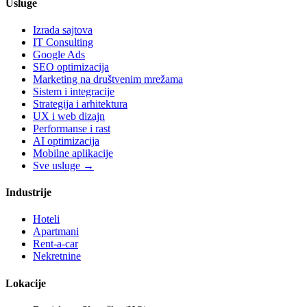
Usluge
Izrada sajtova
IT Consulting
Google Ads
SEO optimizacija
Marketing na društvenim mrežama
Sistem i integracije
Strategija i arhitektura
UX i web dizajn
Performanse i rast
AI optimizacija
Mobilne aplikacije
Sve usluge →
Industrije
Hoteli
Apartmani
Rent-a-car
Nekretnine
Lokacije