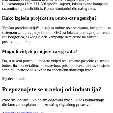
Luksemburga i šire EU. Višejezični sajtovi, lokalizovane kampanje i
razumijevanje različitih tržišta su standardni dio našeg rada.
Kako izgleda projekat za rent-a-car agenciju?
Tipičan projekat uključuje sajt sa online rezervacijama, integraciju sa
sistemom za upravljanje flotom, SEO za lokalne pretrage (npr. rent a
car Podgorica) i Google Ads kampanje usmjerene na turiste i
poslovne putnike.
Mogu li vidjeti primjere vašeg rada?
Da, u našem portfoliju možete vidjeti realizovane projekte za svaku
industriju – sa detaljima o izazovima, pristupu i rezultatima. Posjetite
stranicu Portfolio ili kliknite na specifičnu industriju iznad.
Sljedeći korak
Prepoznajete se u nekoj od industrija?
Izaberite industriju koja vam odgovara iznad, ili nas kontaktirajte
direktno za besplatnu analizu vašeg digitalnog prisustva.