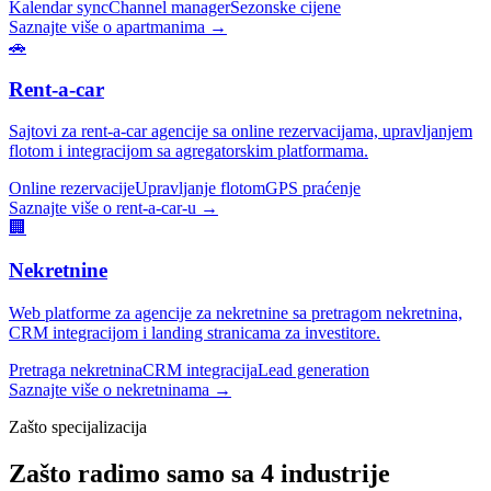
Kalendar sync
Channel manager
Sezonske cijene
Saznajte više o apartmanima →
🚗
Rent-a-car
Sajtovi za rent-a-car agencije sa online rezervacijama, upravljanjem
flotom i integracijom sa agregatorskim platformama.
Online rezervacije
Upravljanje flotom
GPS praćenje
Saznajte više o rent-a-car-u →
🏢
Nekretnine
Web platforme za agencije za nekretnine sa pretragom nekretnina,
CRM integracijom i landing stranicama za investitore.
Pretraga nekretnina
CRM integracija
Lead generation
Saznajte više o nekretninama →
Zašto specijalizacija
Zašto radimo samo sa 4 industrije