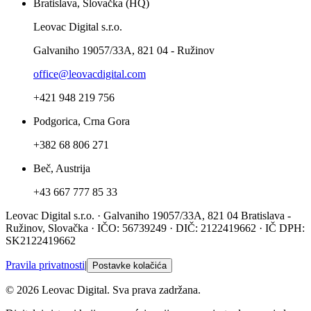
Bratislava, Slovačka (HQ)
Leovac Digital s.r.o.
Galvaniho 19057/33A, 821 04 - Ružinov
office@leovacdigital.com
+421 948 219 756
Podgorica, Crna Gora
+382 68 806 271
Beč, Austrija
+43 667 777 85 33
Leovac Digital s.r.o. · Galvaniho 19057/33A, 821 04 Bratislava -
Ružinov, Slovačka · IČO: 56739249 · DIČ: 2122419662 · IČ DPH:
SK2122419662
Pravila privatnosti
|
Postavke kolačića
© 2026 Leovac Digital. Sva prava zadržana.