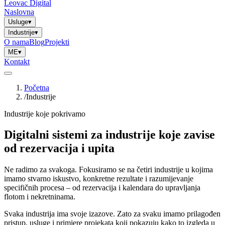
Leovac Digital
Naslovna
Usluge
▾
Industrije
▾
O nama
Blog
Projekti
ME
▾
Kontakt
Početna
/
Industrije
Industrije koje pokrivamo
Digitalni sistemi za industrije koje
zavise
od rezervacija i upita
Ne radimo za svakoga. Fokusiramo se na četiri industrije u kojima
imamo stvarno iskustvo, konkretne rezultate i razumijevanje
specifičnih procesa – od rezervacija i kalendara do upravljanja
flotom i nekretninama.
Svaka industrija ima svoje izazove. Zato za svaku imamo prilagođen
pristup, usluge i primjere projekata koji pokazuju kako to izgleda u