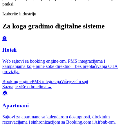
praksi.
Izaberite industriju
Za koga gradimo digitalne sisteme
🏨
Hoteli
Web sajtovi sa booking engine-om, PMS integracijama i
kampanjama koje pune sobe direktno – bez preplaćivanja OTA
provizija.
Booking engine
PMS integracija
Višejezični sajt
Saznajte više o hotelima →
🏠
Apartmani
Sajtovi za apartmane sa kalendarom dostupnosti, direktnim
rezervacijama i sinhronizacijom sa Booking.com i Airbnb-om.