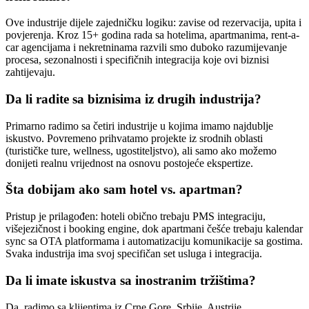
Ove industrije dijele zajedničku logiku: zavise od rezervacija, upita i
povjerenja. Kroz 15+ godina rada sa hotelima, apartmanima, rent-a-
car agencijama i nekretninama razvili smo duboko razumijevanje
procesa, sezonalnosti i specifičnih integracija koje ovi biznisi
zahtijevaju.
Da li radite sa biznisima iz drugih industrija?
Primarno radimo sa četiri industrije u kojima imamo najdublje
iskustvo. Povremeno prihvatamo projekte iz srodnih oblasti
(turističke ture, wellness, ugostiteljstvo), ali samo ako možemo
donijeti realnu vrijednost na osnovu postojeće ekspertize.
Šta dobijam ako sam hotel vs. apartman?
Pristup je prilagođen: hoteli obično trebaju PMS integraciju,
višejezičnost i booking engine, dok apartmani češće trebaju kalendar
sync sa OTA platformama i automatizaciju komunikacije sa gostima.
Svaka industrija ima svoj specifičan set usluga i integracija.
Da li imate iskustva sa inostranim tržištima?
Da, radimo sa klijentima iz Crne Gore, Srbije, Austrije,