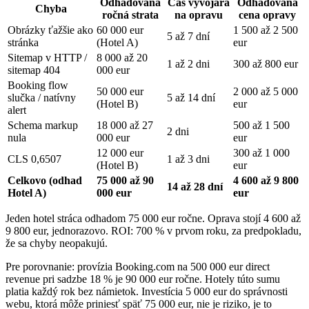
Odhadovaná
Čas vývojára
Odhadovaná
Chyba
ročná strata
na opravu
cena opravy
Obrázky ťažšie ako
60 000 eur
1 500 až 2 500
5 až 7 dní
stránka
(Hotel A)
eur
Sitemap v HTTP /
8 000 až 20
1 až 2 dni
300 až 800 eur
sitemap 404
000 eur
Booking flow
50 000 eur
2 000 až 5 000
slučka / natívny
5 až 14 dní
(Hotel B)
eur
alert
Schema markup
18 000 až 27
500 až 1 500
2 dni
nula
000 eur
eur
12 000 eur
300 až 1 000
CLS 0,6507
1 až 3 dni
(Hotel B)
eur
Celkovo (odhad
75 000 až 90
4 600 až 9 800
14 až 28 dní
Hotel A)
000 eur
eur
Jeden hotel stráca odhadom 75 000 eur ročne. Oprava stojí 4 600 až
9 800 eur, jednorazovo. ROI: 700 % v prvom roku, za predpokladu,
že sa chyby neopakujú.
Pre porovnanie: provízia Booking.com na 500 000 eur direct
revenue pri sadzbe 18 % je 90 000 eur ročne. Hotely túto sumu
platia každý rok bez námietok. Investícia 5 000 eur do správnosti
webu, ktorá môže priniesť späť 75 000 eur, nie je riziko, je to