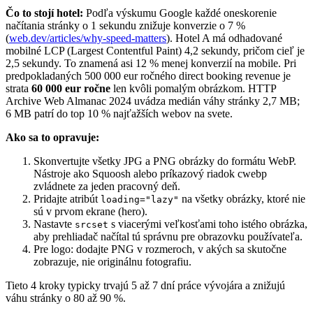
Čo to stojí hotel:
Podľa výskumu Google každé oneskorenie
načítania stránky o 1 sekundu znižuje konverzie o 7 %
(
web.dev/articles/why-speed-matters
). Hotel A má odhadované
mobilné LCP (Largest Contentful Paint) 4,2 sekundy, pričom cieľ je
2,5 sekundy. To znamená asi 12 % menej konverzií na mobile. Pri
predpokladaných 500 000 eur ročného direct booking revenue je
strata
60 000 eur ročne
len kvôli pomalým obrázkom. HTTP
Archive Web Almanac 2024 uvádza medián váhy stránky 2,7 MB;
6 MB patrí do top 10 % najťažších webov na svete.
Ako sa to opravuje:
Skonvertujte všetky JPG a PNG obrázky do formátu WebP.
Nástroje ako Squoosh alebo príkazový riadok cwebp
zvládnete za jeden pracovný deň.
Pridajte atribút
na všetky obrázky, ktoré nie
loading="lazy"
sú v prvom ekrane (hero).
Nastavte
s viacerými veľkosťami toho istého obrázka,
srcset
aby prehliadač načítal tú správnu pre obrazovku používateľa.
Pre logo: dodajte PNG v rozmeroch, v akých sa skutočne
zobrazuje, nie originálnu fotografiu.
Tieto 4 kroky typicky trvajú 5 až 7 dní práce vývojára a znižujú
váhu stránky o 80 až 90 %.