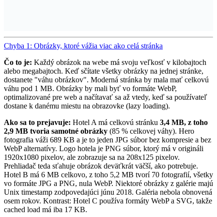
Chyba 1: Obrázky, ktoré vážia viac ako celá stránka
Čo to je:
Každý obrázok na webe má svoju veľkosť v kilobajtoch
alebo megabajtoch. Keď sčítate všetky obrázky na jednej stránke,
dostanete "váhu obrázkov". Moderná stránka by mala mať celkovú
váhu pod 1 MB. Obrázky by mali byť vo formáte WebP,
optimalizované pre web a načítavať sa až vtedy, keď sa používateľ
dostane k danému miestu na obrazovke (lazy loading).
Ako sa to prejavuje:
Hotel A má celkovú stránku
3,4 MB, z toho
2,9 MB tvoria samotné obrázky
(85 % celkovej váhy). Hero
fotografia váži 689 KB a je to jeden JPG súbor bez kompresie a bez
WebP alternatívy. Logo hotela je PNG súbor, ktorý má v origináli
1920x1080 pixelov, ale zobrazuje sa na 208x125 pixelov.
Prehliadač teda sťahuje obrázok deväťkrát väčší, ako potrebuje.
Hotel B má 6 MB celkovo, z toho 5,2 MB tvorí 70 fotografií, všetky
vo formáte JPG a PNG, nula WebP. Niektoré obrázky z galérie majú
Unix timestamp zodpovedajúci júnu 2018. Galéria nebola obnovená
osem rokov. Kontrast: Hotel C používa formáty WebP a SVG, takže
cached load má iba 17 KB.