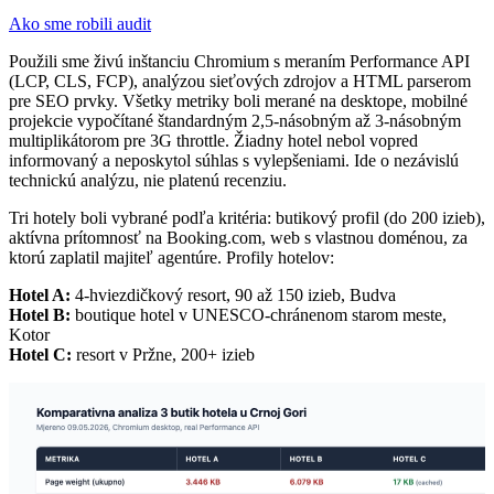
Ako sme robili audit
Použili sme živú inštanciu Chromium s meraním Performance API
(LCP, CLS, FCP), analýzou sieťových zdrojov a HTML parserom
pre SEO prvky. Všetky metriky boli merané na desktope, mobilné
projekcie vypočítané štandardným 2,5-násobným až 3-násobným
multiplikátorom pre 3G throttle. Žiadny hotel nebol vopred
informovaný a neposkytol súhlas s vylepšeniami. Ide o nezávislú
technickú analýzu, nie platenú recenziu.
Tri hotely boli vybrané podľa kritéria: butikový profil (do 200 izieb),
aktívna prítomnosť na Booking.com, web s vlastnou doménou, za
ktorú zaplatil majiteľ agentúre. Profily hotelov:
Hotel A:
4-hviezdičkový resort, 90 až 150 izieb, Budva
Hotel B:
boutique hotel v UNESCO-chránenom starom meste,
Kotor
Hotel C:
resort v Pržne, 200+ izieb