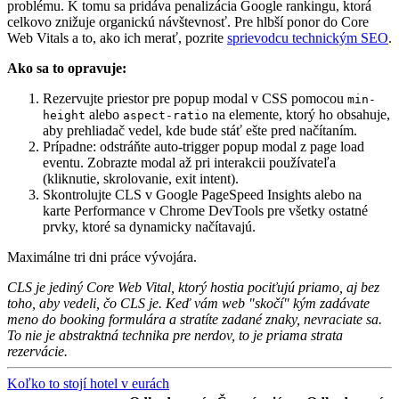
problému. K tomu sa pridáva penalizácia Google rankingu, ktorá
celkovo znižuje organickú návštevnosť. Pre hlbší ponor do Core
Web Vitals a to, ako ich merať, pozrite
sprievodcu technickým SEO
.
Ako sa to opravuje:
Rezervujte priestor pre popup modal v CSS pomocou
min-
alebo
na elemente, ktorý ho obsahuje,
height
aspect-ratio
aby prehliadač vedel, kde bude stáť ešte pred načítaním.
Prípadne: odstráňte auto-trigger popup modal z page load
eventu. Zobrazte modal až pri interakcii používateľa
(kliknutie, skrolovanie, exit intent).
Skontrolujte CLS v Google PageSpeed Insights alebo na
karte Performance v Chrome DevTools pre všetky ostatné
prvky, ktoré sa dynamicky načítavajú.
Maximálne tri dni práce vývojára.
CLS je jediný Core Web Vital, ktorý hostia pociťujú priamo, aj bez
toho, aby vedeli, čo CLS je. Keď vám web "skočí" kým zadávate
meno do booking formulára a stratíte zadané znaky, nevraciate sa.
To nie je abstraktná technika pre nerdov, to je priama strata
rezervácie.
Koľko to stojí hotel v eurách