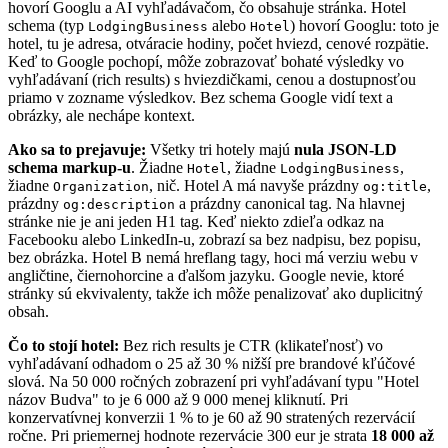
hovorí Googlu a AI vyhľadávačom, čo obsahuje stránka. Hotel
schema (typ
alebo
) hovorí Googlu: toto je
LodgingBusiness
Hotel
hotel, tu je adresa, otváracie hodiny, počet hviezd, cenové rozpätie.
Keď to Google pochopí, môže zobrazovať bohaté výsledky vo
vyhľadávaní (rich results) s hviezdičkami, cenou a dostupnosťou
priamo v zozname výsledkov. Bez schema Google vidí text a
obrázky, ale nechápe kontext.
Ako sa to prejavuje:
Všetky tri hotely majú
nula JSON-LD
schema markup-u
. Žiadne
, žiadne
,
Hotel
LodgingBusiness
žiadne
, nič. Hotel A má navyše prázdny
,
Organization
og:title
prázdny
a prázdny canonical tag. Na hlavnej
og:description
stránke nie je ani jeden H1 tag. Keď niekto zdieľa odkaz na
Facebooku alebo LinkedIn-u, zobrazí sa bez nadpisu, bez popisu,
bez obrázka. Hotel B nemá hreflang tagy, hoci má verziu webu v
angličtine, čiernohorcine a ďalšom jazyku. Google nevie, ktoré
stránky sú ekvivalenty, takže ich môže penalizovať ako duplicitný
obsah.
Čo to stojí hotel:
Bez rich results je CTR (klikateľnosť) vo
vyhľadávaní odhadom o 25 až 30 % nižší pre brandové kľúčové
slová. Na 50 000 ročných zobrazení pri vyhľadávaní typu "Hotel
názov
Budva" to je 6 000 až 9 000 menej kliknutí. Pri
konzervatívnej konverzii 1 % to je 60 až 90 stratených rezervácií
ročne. Pri priemernej hodnote rezervácie 300 eur je strata
18 000 až