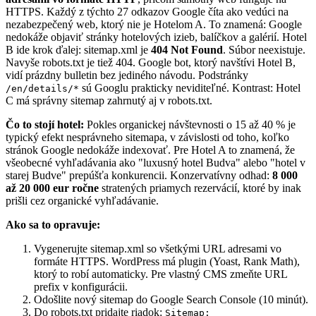
HTTPS. Každý z týchto 27 odkazov Google číta ako vedúci na
nezabezpečený web, ktorý nie je Hotelom A. To znamená: Google
nedokáže objaviť stránky hotelových izieb, balíčkov a galérií. Hotel
B ide krok ďalej: sitemap.xml je
404 Not Found
. Súbor neexistuje.
Navyše robots.txt je tiež 404. Google bot, ktorý navštívi Hotel B,
vidí prázdny bulletin bez jediného návodu. Podstránky
sú Googlu prakticky neviditeľné. Kontrast: Hotel
/en/details/*
C má správny sitemap zahrnutý aj v robots.txt.
Čo to stojí hotel:
Pokles organickej návštevnosti o 15 až 40 % je
typický efekt nesprávneho sitemapa, v závislosti od toho, koľko
stránok Google nedokáže indexovať. Pre Hotel A to znamená, že
všeobecné vyhľadávania ako "luxusný hotel Budva" alebo "hotel v
starej Budve" prepúšťa konkurencii. Konzervatívny odhad:
8 000
až 20 000 eur ročne
stratených priamych rezervácií, ktoré by inak
prišli cez organické vyhľadávanie.
Ako sa to opravuje:
Vygenerujte sitemap.xml so všetkými URL adresami vo
formáte HTTPS. WordPress má plugin (Yoast, Rank Math),
ktorý to robí automaticky. Pre vlastný CMS zmeňte URL
prefix v konfigurácii.
Odošlite nový sitemap do Google Search Console (10 minút).
Do robots.txt pridajte riadok:
Sitemap: