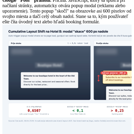
Google "Poor" prahom
. Príčina: JavaScript, ktorý sa spúšťa pri
načítaní stránky, automaticky otvára popup modal (reklamu alebo
upozornenie). Tento popup "skočí" na obrazovke asi 600 pixelov od
svojho miesta a tlačí celý obsah nadol. Stane sa to, kým používateľ
ešte číta úvodný text alebo hľadá booking formulár.