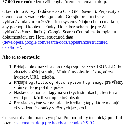
27 000 eur ročne
len kvôli chýbajúcemu schema markup-u.
Okrem toho AI vyhľadávače ako ChatGPT (search), Perplexity a
Gemini čoraz viac preberajú úlohu Googlu pre turistické
vyhľadávania v roku 2026. Tieto systémy čítajú schema markup,
aby pochopili kontext stránky. Hotel bez schema je pre AI
vyhľadávač neviditeľný. Google Search Central má kompletnú
dokumentáciu pre Hotel structured data
(
developers.google.com/search/docs/appearance/structured-
data/hotel
).
Ako sa to opravuje:
Pridajte blok
alebo
JSON-LD do
Hotel
LodgingBusiness
každej stránky. Minimálny obsah: názov, adresa,
<head>
hviezdy, URL, telefón.
Pridajte
,
a
pre všetky
og:title
og:description
og:image
stránky. To je pol dňa práce.
Nastavte canonical tagy na všetkých stránkach, aby ste sa
vyhli penalizácii za duplicitný obsah.
Pre viacjazyčné weby: pridajte hreflang tagy, ktoré mapujú
ekvivalentné stránky v rôznych jazykoch.
Celkovo: dva dni práce vývojára. Pre podrobný technický prehľad
pozrite
schema markup pre hotely a technické SEO
.