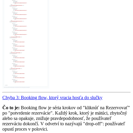
Chyba 3: Booking flow, ktorý vracia hosťa do slučky
Čo to je:
Booking flow je séria krokov od "kliknúť na Rezervovať"
po "potvrdenie rezervácie". Každý krok, ktorý je mätúci, zbytočný
alebo sa opakuje, znižuje pravdepodobnosť, že používateľ
rezerváciu dokončí. V odvetví to nazývajú "drop-off": používateľ
opustí proces v polovici.