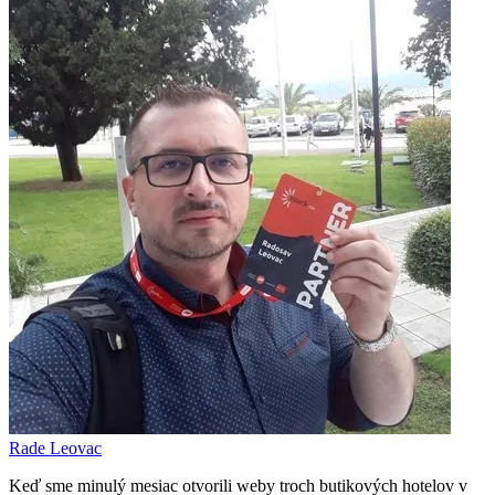
Rade Leovac
Keď sme minulý mesiac otvorili weby troch butikových hotelov v