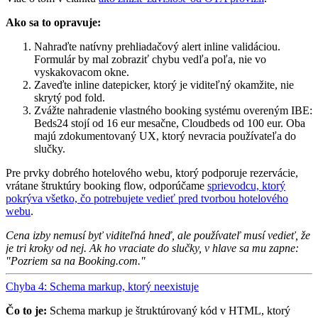
Ako sa to opravuje:
Nahraďte natívny prehliadačový alert inline validáciou.
Formulár by mal zobraziť chybu vedľa poľa, nie vo
vyskakovacom okne.
Zaveďte inline datepicker, ktorý je viditeľný okamžite, nie
skrytý pod fold.
Zvážte nahradenie vlastného booking systému overeným IBE:
Beds24 stojí od 16 eur mesačne, Cloudbeds od 100 eur. Oba
majú zdokumentovaný UX, ktorý nevracia používateľa do
slučky.
Pre prvky dobrého hotelového webu, ktorý podporuje rezervácie,
vrátane štruktúry booking flow, odporúčame
sprievodcu, ktorý
pokrýva všetko, čo potrebujete vedieť pred tvorbou hotelového
webu
.
Cena izby nemusí byť viditeľná hneď, ale používateľ musí vedieť, že
je tri kroky od nej. Ak ho vraciate do slučky, v hlave sa mu zapne:
"Pozriem sa na Booking.com."
Chyba 4: Schema markup, ktorý neexistuje
Čo to je:
Schema markup je štruktúrovaný kód v HTML, ktorý