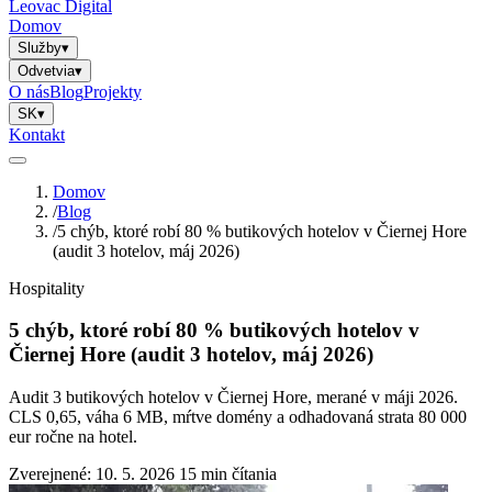
Leovac Digital
Domov
Služby
▾
Odvetvia
▾
O nás
Blog
Projekty
SK
▾
Kontakt
Domov
/
Blog
/
5 chýb, ktoré robí 80 % butikových hotelov v Čiernej Hore
(audit 3 hotelov, máj 2026)
Hospitality
5 chýb, ktoré robí 80 % butikových hotelov v
Čiernej Hore (audit 3 hotelov, máj 2026)
Audit 3 butikových hotelov v Čiernej Hore, merané v máji 2026.
CLS 0,65, váha 6 MB, mŕtve domény a odhadovaná strata 80 000
eur ročne na hotel.
Zverejnené: 10. 5. 2026
15 min čítania