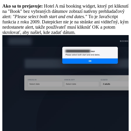
Ako sa to prejavuje:
Hotel A má booking widget, ktorý pri kliknutí
na "Book" bez vybraných dátumov zobrazí natívny prehliadačový
alert:
"Please select both start and end dates."
To je JavaScript
funkcia z roku 2009. Datepicker nie je na stránke ani viditeľný, kým
nedostanete alert, takže používateľ musí kliknúť OK a potom
skrolovať, aby našiel, kde zadať dátum.