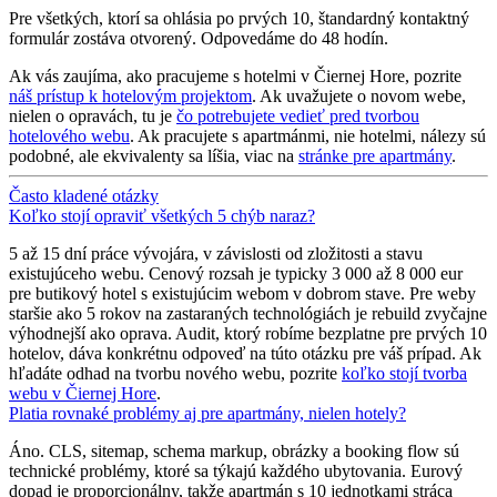
Pre všetkých, ktorí sa ohlásia po prvých 10, štandardný kontaktný
formulár zostáva otvorený. Odpovedáme do 48 hodín.
Ak vás zaujíma, ako pracujeme s hotelmi v Čiernej Hore, pozrite
náš prístup k hotelovým projektom
. Ak uvažujete o novom webe,
nielen o opravách, tu je
čo potrebujete vedieť pred tvorbou
hotelového webu
. Ak pracujete s apartmánmi, nie hotelmi, nálezy sú
podobné, ale ekvivalenty sa líšia, viac na
stránke pre apartmány
.
Často kladené otázky
Koľko stojí opraviť všetkých 5 chýb naraz?
5 až 15 dní práce vývojára, v závislosti od zložitosti a stavu
existujúceho webu. Cenový rozsah je typicky 3 000 až 8 000 eur
pre butikový hotel s existujúcim webom v dobrom stave. Pre weby
staršie ako 5 rokov na zastaraných technológiách je rebuild zvyčajne
výhodnejší ako oprava. Audit, ktorý robíme bezplatne pre prvých 10
hotelov, dáva konkrétnu odpoveď na túto otázku pre váš prípad. Ak
hľadáte odhad na tvorbu nového webu, pozrite
koľko stojí tvorba
webu v Čiernej Hore
.
Platia rovnaké problémy aj pre apartmány, nielen hotely?
Áno. CLS, sitemap, schema markup, obrázky a booking flow sú
technické problémy, ktoré sa týkajú každého ubytovania. Eurový
dopad je proporcionálny, takže apartmán s 10 jednotkami stráca