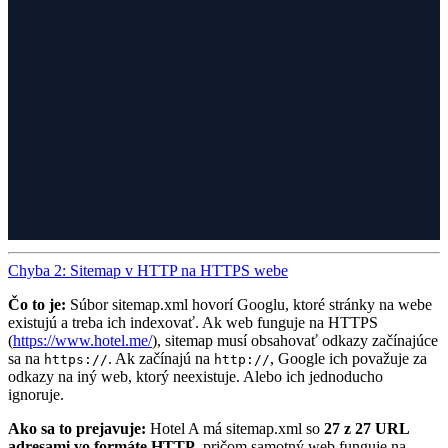
Chyba 2: Sitemap v HTTP na HTTPS webe
Čo to je:
Súbor sitemap.xml hovorí Googlu, ktoré stránky na webe
existujú a treba ich indexovať. Ak web funguje na HTTPS
(
https://www.hotel.me/
), sitemap musí obsahovať odkazy začínajúce
sa na
. Ak začínajú na
, Google ich považuje za
https://
http://
odkazy na iný web, ktorý neexistuje. Alebo ich jednoducho
ignoruje.
Ako sa to prejavuje:
Hotel A má sitemap.xml so
27 z 27 URL
adresami vo formáte HTTP
, pričom samotný web funguje na