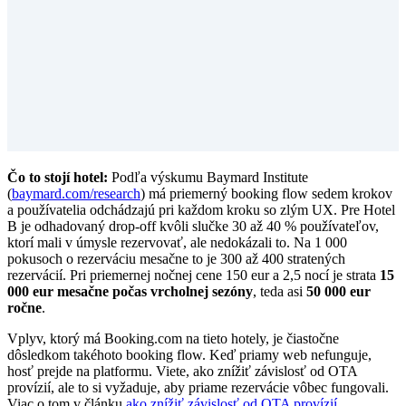
Čo to stojí hotel:
Podľa výskumu Baymard Institute
(
baymard.com/research
) má priemerný booking flow sedem krokov
a používatelia odchádzajú pri každom kroku so zlým UX. Pre Hotel
B je odhadovaný drop-off kvôli slučke 30 až 40 % používateľov,
ktorí mali v úmysle rezervovať, ale nedokázali to. Na 1 000
pokusoch o rezerváciu mesačne to je 300 až 400 stratených
rezervácií. Pri priemernej nočnej cene 150 eur a 2,5 nocí je strata
15
000 eur mesačne počas vrcholnej sezóny
, teda asi
50 000 eur
ročne
.
Vplyv, ktorý má Booking.com na tieto hotely, je čiastočne
dôsledkom takéhoto booking flow. Keď priamy web nefunguje,
hosť prejde na platformu. Viete, ako znížiť závislosť od OTA
provízií, ale to si vyžaduje, aby priame rezervácie vôbec fungovali.
Viac o tom v článku
ako znížiť závislosť od OTA provízií
.