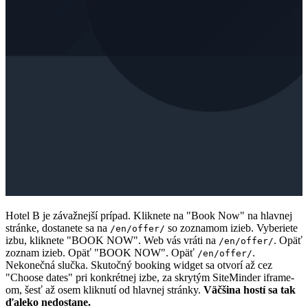
Hotel B je závažnejší prípad. Kliknete na "Book Now" na hlavnej
stránke, dostanete sa na
so zoznamom izieb. Vyberiete
/en/offer/
izbu, kliknete "BOOK NOW". Web vás vráti na
. Opäť
/en/offer/
zoznam izieb. Opäť "BOOK NOW". Opäť
.
/en/offer/
Nekonečná slučka. Skutočný booking widget sa otvorí až cez
"Choose dates" pri konkrétnej izbe, za skrytým SiteMinder iframe-
om, šesť až osem kliknutí od hlavnej stránky.
Väčšina hostí sa tak
ďaleko nedostane.