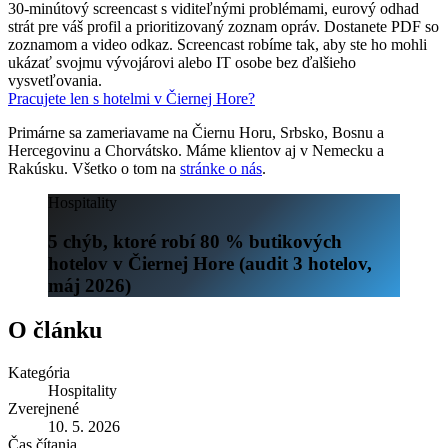
30-minútový screencast s viditeľnými problémami, eurový odhad
strát pre váš profil a prioritizovaný zoznam opráv. Dostanete PDF so
zoznamom a video odkaz. Screencast robíme tak, aby ste ho mohli
ukázať svojmu vývojárovi alebo IT osobe bez ďalšieho
vysvetľovania.
Pracujete len s hotelmi v Čiernej Hore?
Primárne sa zameriavame na Čiernu Horu, Srbsko, Bosnu a
Hercegovinu a Chorvátsko. Máme klientov aj v Nemecku a
Rakúsku. Všetko o tom na
stránke o nás
.
Hospitality
5 chýb, ktoré robí 80 % butikových
hotelov v Čiernej Hore (audit 3 hotelov,
máj 2026)
O článku
Kategória
Hospitality
Zverejnené
10. 5. 2026
Čas čítania