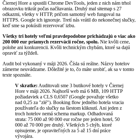
Čiernej Hore a spustili Chrome DevTools, jeden z nich nám trhol
obrazovku trikrát počas načítavania. Druhý mal sitemap s 27
odkazmi, všetky v HTTP, pričom samotný web fungoval na
HTTPS. Google ich ignoruje. Tretí nás vrátil do nekonečnej slučky,
keď sme sa pokúsili rezervovať izbu.
Všetky tri hotely veľmi pravdepodobne prichádzajú o viac ako
200 000 eur priamych rezervácií ročne, spolu.
Nie kvôli cene,
polohe ani konkurencii. Kvôli technickým chybám, ktoré sa dajú
opraviť za týždeň.
Audit bol vykonaný v máji 2026. Čísla sú reálne. Názvy hotelov
zámerne neuvádzame. Dôležité je to, čo máte urobiť, ak sa v tomto
texte spoznáte.
V skratke:
Auditovali sme 3 butikové hotely v Čiernej
Hore v máji 2026. Najhorší web má 6 MB, 109 HTTP
požiadaviek a CLS 0,6507 (Google považuje všetko
nad 0,25 za "zlé"). Booking flow jedného hotela vracia
používateľa do slučky na šiestom kliknutí. Ani jeden z
troch hotelov nemá schema markup. Odhadovaná
strata: 75 000 až 90 000 eur ročne pre jeden hotel, 50
000 až 70 000 pre druhý. Všetkých 5 chýb, ktoré
opisujeme, je opraviteľných za 5 až 15 dní práce
vývojára.