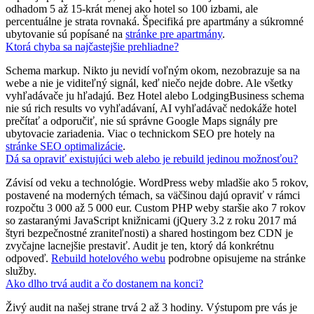
odhadom 5 až 15-krát menej ako hotel so 100 izbami, ale
percentuálne je strata rovnaká. Špecifiká pre apartmány a súkromné
ubytovanie sú popísané na
stránke pre apartmány
.
Ktorá chyba sa najčastejšie prehliadne?
Schema markup. Nikto ju nevidí voľným okom, nezobrazuje sa na
webe a nie je viditeľný signál, keď niečo nejde dobre. Ale všetky
vyhľadávače ju hľadajú. Bez Hotel alebo LodgingBusiness schema
nie sú rich results vo vyhľadávaní, AI vyhľadávač nedokáže hotel
prečítať a odporučiť, nie sú správne Google Maps signály pre
ubytovacie zariadenia. Viac o technickom SEO pre hotely na
stránke SEO optimalizácie
.
Dá sa opraviť existujúci web alebo je rebuild jedinou možnosťou?
Závisí od veku a technológie. WordPress weby mladšie ako 5 rokov,
postavené na moderných témach, sa väčšinou dajú opraviť v rámci
rozpočtu 3 000 až 5 000 eur. Custom PHP weby staršie ako 7 rokov
so zastaranými JavaScript knižnicami (jQuery 3.2 z roku 2017 má
štyri bezpečnostné zraniteľnosti) a shared hostingom bez CDN je
zvyčajne lacnejšie prestaviť. Audit je ten, ktorý dá konkrétnu
odpoveď.
Rebuild hotelového webu
podrobne opisujeme na stránke
služby.
Ako dlho trvá audit a čo dostanem na konci?
Živý audit na našej strane trvá 2 až 3 hodiny. Výstupom pre vás je