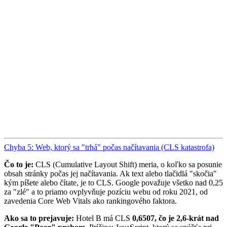
Chyba 5: Web, ktorý sa "trhá" počas načítavania (CLS katastrofa)
Čo to je:
CLS (Cumulative Layout Shift) meria, o koľko sa posunie
obsah stránky počas jej načítavania. Ak text alebo tlačidlá "skočia"
kým píšete alebo čítate, je to CLS. Google považuje všetko nad 0,25
za "zlé" a to priamo ovplyvňuje pozíciu webu od roku 2021, od
zavedenia Core Web Vitals ako rankingového faktora.
Ako sa to prejavuje:
Hotel B má CLS
0,6507, čo je 2,6-krát nad