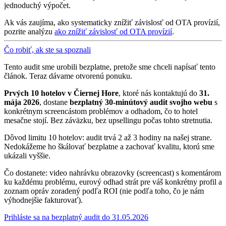
jednoduchý výpočet.
Ak vás zaujíma, ako systematicky znížiť závislosť od OTA provízií,
pozrite analýzu
ako znížiť závislosť od OTA provízií
.
Čo robiť, ak ste sa spoznali
Tento audit sme urobili bezplatne, pretože sme chceli napísať tento
článok. Teraz dávame otvorenú ponuku.
Prvých 10 hotelov v Čiernej Hore
, ktoré nás kontaktujú do
31.
mája 2026
, dostane
bezplatný 30-minútový audit svojho webu
s
konkrétnym screencástom problémov a odhadom, čo to hotel
mesačne stojí. Bez záväzku, bez upsellingu počas tohto stretnutia.
Dôvod limitu 10 hotelov: audit trvá 2 až 3 hodiny na našej strane.
Nedokážeme ho škálovať bezplatne a zachovať kvalitu, ktorú sme
ukázali vyššie.
Čo dostanete: video nahrávku obrazovky (screencast) s komentárom
ku každému problému, eurový odhad strát pre váš konkrétny profil a
zoznam opráv zoradený podľa ROI (nie podľa toho, čo je nám
výhodnejšie fakturovať).
Prihláste sa na bezplatný audit do 31.05.2026