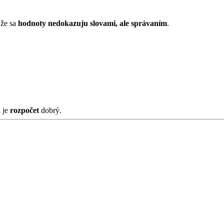
 že sa
hodnoty nedokazuju slovami, ale správaním
.
d je
rozpočet
dobrý.