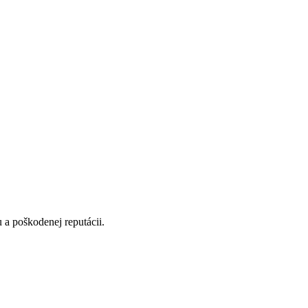
u a poškodenej reputácii.