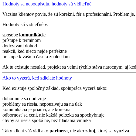
Hodnoty sa nepodpisuju, hodnoty sú viditeľné
Vacsina klientov povie, že sú korekni, fér a profesionalni. Problem je,
Hodnoty sú viditeľné v:
sposobe
komunikácie
prístupe k terminom
dodrzavani dohod
reakcii, ked nieco nejde perfektne
prístupe k vášmu času a znalostiam
Ak tu existuje nesulad, projekt sa velmi rýchlo stáva narocnym, aj ke
Ako to vyzerá, ked zdielate hodnoty
Ked existuje spoločný základ, spolupráca vyzerá takto:
dohodnute sa dodrzuje
problémy sa riesia, nepouzivaju sa na tlak
komunikácia je priama, ale korekna
odbornosť sa ceni, nie každá polozka sa spochybnuje
chyby sa riesia spoločne, bez hladania vinnika
Taky klient váš vidi ako
partnera
, nie ako zdroj, ktorý sa vyuziva.