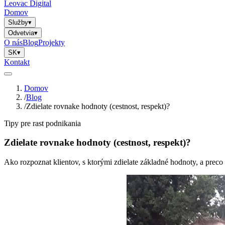
Leovac Digital
Domov
Služby
▾
Odvetvia
▾
O nás
Blog
Projekty
SK
▾
Kontakt
Domov
/
Blog
/
Zdielate rovnake hodnoty (cestnost, respekt)?
Tipy pre rast podnikania
Zdielate rovnake hodnoty (cestnost, respekt)?
Ako rozpoznat klientov, s ktorými zdielate základné hodnoty, a preco r