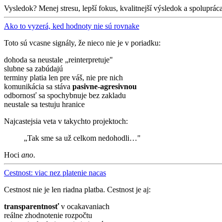
Vysledok? Menej stresu, lepší fokus, kvalitnejší výsledok a spolupráca,
Ako to vyzerá, ked hodnoty nie sú rovnake
Toto sú vcasne signály, že nieco nie je v poriadku:
dohoda sa neustale „reinterpretuje"
slubne sa zabúdajú
terminy platia len pre váš, nie pre nich
komunikácia sa stáva
pasivne-agresivnou
odbornosť sa spochybnuje bez zakladu
neustale sa testuju hranice
Najcastejsia veta v takychto projektoch:
„Tak sme sa už celkom nedohodli…"
Hoci
ano
.
Cestnost: viac nez platenie nacas
Cestnost nie je len riadna platba. Cestnost je aj:
transparentnosť
v ocakavaniach
reálne zhodnotenie rozpočtu