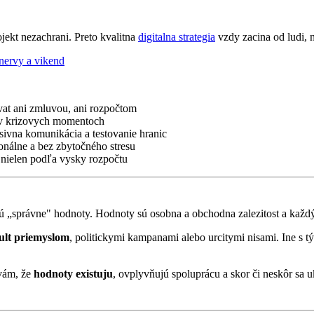
ojekt nezachrani. Preto kvalitna
digitalna strategia
vzdy zacina od ludi, n
 nervy a vikend
at ani zmluvou, ani rozpočtom
 v krizovych momentoch
sivna komunikácia a testovanie hranic
ionálne a bez zbytočného stresu
, nielen podľa vysky rozpočtu
ú „správne" hodnoty. Hodnoty sú osobna a obchodna zalezitost a každý 
ult priemyslom
, politickymi kampanami alebo urcitymi nisami. Ine s 
 vám, že
hodnoty existuju
, ovplyvňujú spoluprácu a skor či neskôr sa u