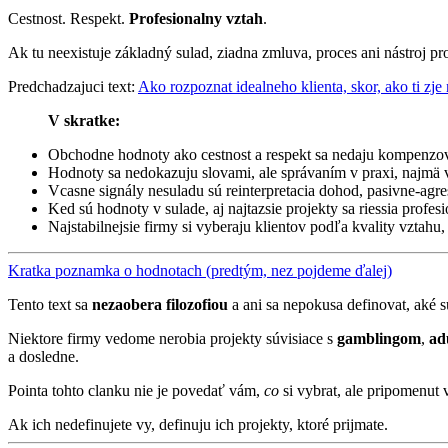
Cestnost. Respekt.
Profesionalny vztah
.
Ak tu neexistuje základný sulad, ziadna zmluva, proces ani nástroj pr
Predchadzajuci text:
Ako rozpoznat idealneho klienta, skor, ako ti zje
V skratke:
Obchodne hodnoty ako cestnost a respekt sa nedaju kompenzov
Hodnoty sa nedokazuju slovami, ale správaním v praxi, najmä
Vcasne signály nesuladu sú reinterpretacia dohod, pasivne-agre
Ked sú hodnoty v sulade, aj najtazsie projekty sa riessia profes
Najstabilnejsie firmy si vyberaju klientov podľa kvality vztahu
Kratka poznamka o hodnotach (predtým, nez pojdeme ďalej)
Tento text sa
nezaobera filozofiou
a ani sa nepokusa definovat, aké s
Niektore firmy vedome nerobia projekty súvisiace s
gamblingom
,
ad
a dosledne.
Pointa tohto clanku nie je povedať vám,
co
si vybrat, ale pripomenut
Ak ich nedefinujete vy, definuju ich projekty, ktoré prijmate.