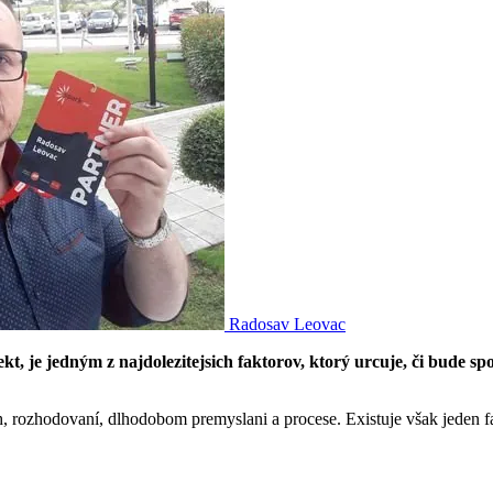
Radosav Leovac
t, je jedným z najdolezitejsich faktorov, ktorý urcuje, či bude s
h, rozhodovaní, dlhodobom premyslani a procese. Existuje však jeden fak