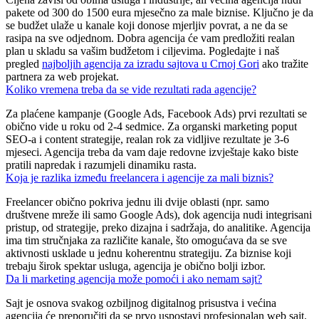
pakete od 300 do 1500 eura mjesečno za male biznise. Ključno je da
se budžet ulaže u kanale koji donose mjerljiv povrat, a ne da se
rasipa na sve odjednom. Dobra agencija će vam predložiti realan
plan u skladu sa vašim budžetom i ciljevima. Pogledajte i naš
pregled
najboljih agencija za izradu sajtova u Crnoj Gori
ako tražite
partnera za web projekat.
Koliko vremena treba da se vide rezultati rada agencije?
Za plaćene kampanje (Google Ads, Facebook Ads) prvi rezultati se
obično vide u roku od 2-4 sedmice. Za organski marketing poput
SEO-a i content strategije, realan rok za vidljive rezultate je 3-6
mjeseci. Agencija treba da vam daje redovne izvještaje kako biste
pratili napredak i razumjeli dinamiku rasta.
Koja je razlika između freelancera i agencije za mali biznis?
Freelancer obično pokriva jednu ili dvije oblasti (npr. samo
društvene mreže ili samo Google Ads), dok agencija nudi integrisani
pristup, od strategije, preko dizajna i sadržaja, do analitike. Agencija
ima tim stručnjaka za različite kanale, što omogućava da se sve
aktivnosti usklade u jednu koherentnu strategiju. Za biznise koji
trebaju širok spektar usluga, agencija je obično bolji izbor.
Da li marketing agencija može pomoći i ako nemam sajt?
Sajt je osnova svakog ozbiljnog digitalnog prisustva i većina
agencija će preporučiti da se prvo uspostavi profesionalan web sajt.