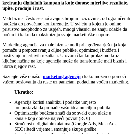
kreiranju digitalnih kampanja koje donose mjerljive rezultate,
upite, prodaju i rast.
Mali biznisi često se suočavaju s brojnim izazovima, od ograničenih
budžeta do povećane konkurencije. U svijetu u kojem je online
prisustvo neophodno za uspjeh, mnogi vlasnici ne znaju odakle da
počnu ili kako da maksimizuju svoje marketinške napore.
Marketing agencija za male biznise nudi prilagođena rješenja koja
pomažu u prepoznavanju ciljne publike, optimizaciji budžeta i
postizanju mjerljivih rezultata. U ovom članku prolazimo kroz
ključne načine na koje agencija može da transformiše mali biznis i
ubrza njegov rast.
Saznajte više o našoj
marketing agenciji
i kako možemo pomoći
vašem poslovanju da raste uz pametan, podacima vođen marketing.
Ukratko:
Agencija koristi analitiku i podatke umjesto
pretpostavki da pronađe vašu idealnu ciljnu publiku
Optimizacija budžeta znači da se svaki euro ulaže u
kanale koji donose najveći povrat (ROI)
Stručnost u digitalnim alatima (Google Ads, Meta Ads,
SEO) štedi vrijeme i smanjuje skupe greške