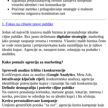
Izgradnja prepoznatljivog brenda zahtijeva dosljedan
vizuelni identitet i ton komunikacije
Praćenje metrika i prilagođavanje strategije u realnom
vremenu osigurava kontinuiran rast
1. Fokus na ciljanje prave publike
Jedan od najvećih izazova malih biznisa je pronalaženje idealne
ciljne publike. Bez jasno definisane
digitalne strategije
, marketing
lako postaje rasipanje resursa i vremena. Vlasnici malih biznisa često
se vode emocijama i pretpostavkama kada razmišljaju ko je njihov
idealni kupac. Agencije se, nasuprot tome, oslanjaju na podatke i
analitiku.
Kako pomaže agencija za marketing?
Sprovodi analizu tržišta i konkurencije
Korišćenjem alata za analizu (
Google Analytics
, Meta Ads,
istraživanje ključnih riječi
, konkurentska analiza), agencija
identifikuje potencijalne kupce i razumije šta radi konkurencija.
Definiše demografiju i potrebe ciljne publike
Na osnovu ponašanja korisnika, starosne grupe, lokacije, interesa i
navika, precizno se određuje ko su idealni kupci i šta očekuju.
Kreira personalizovane kampanje
Umjesto generičkih poruka "za sve", agencija kreira kampanje koje