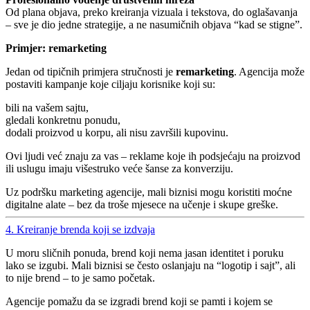
Od plana objava, preko kreiranja vizuala i tekstova, do oglašavanja
– sve je dio jedne strategije, a ne nasumičnih objava “kad se stigne”.
Primjer: remarketing
Jedan od tipičnih primjera stručnosti je
remarketing
. Agencija može
postaviti kampanje koje ciljaju korisnike koji su:
bili na vašem sajtu,
gledali konkretnu ponudu,
dodali proizvod u korpu, ali nisu završili kupovinu.
Ovi ljudi već znaju za vas – reklame koje ih podsjećaju na proizvod
ili uslugu imaju višestruko veće šanse za konverziju.
Uz podršku marketing agencije, mali biznisi mogu koristiti moćne
digitalne alate – bez da troše mjesece na učenje i skupe greške.
4. Kreiranje brenda koji se izdvaja
U moru sličnih ponuda, brend koji nema jasan identitet i poruku
lako se izgubi. Mali biznisi se često oslanjaju na “logotip i sajt”, ali
to nije brend – to je samo početak.
Agencije pomažu da se izgradi brend koji se pamti i kojem se