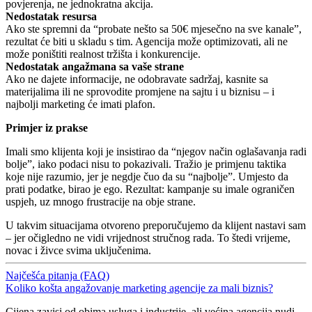
povjerenja, ne jednokratna akcija.
Nedostatak resursa
Ako ste spremni da “probate nešto sa 50€ mjesečno na sve kanale”,
rezultat će biti u skladu s tim. Agencija može optimizovati, ali ne
može poništiti realnost tržišta i konkurencije.
Nedostatak angažmana sa vaše strane
Ako ne dajete informacije, ne odobravate sadržaj, kasnite sa
materijalima ili ne sprovodite promjene na sajtu i u biznisu – i
najbolji marketing će imati plafon.
Primjer iz prakse
Imali smo klijenta koji je insistirao da “njegov način oglašavanja radi
bolje”, iako podaci nisu to pokazivali. Tražio je primjenu taktika
koje nije razumio, jer je negdje čuo da su “najbolje”. Umjesto da
prati podatke, birao je ego. Rezultat: kampanje su imale ograničen
uspjeh, uz mnogo frustracije na obje strane.
U takvim situacijama otvoreno preporučujemo da klijent nastavi sam
– jer očigledno ne vidi vrijednost stručnog rada. To štedi vrijeme,
novac i živce svima uključenima.
Najčešća pitanja (FAQ)
Koliko košta angažovanje marketing agencije za mali biznis?
Cijena zavisi od obima usluga i industrije, ali većina agencija nudi