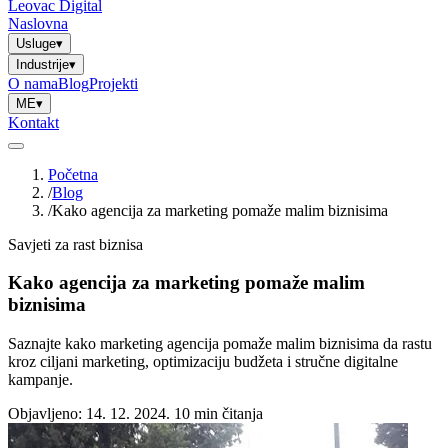
Leovac Digital
Naslovna
Usluge
▾
Industrije
▾
O nama
Blog
Projekti
ME
▾
Kontakt
Početna
/
Blog
/
Kako agencija za marketing pomaže malim biznisima
Savjeti za rast biznisa
Kako agencija za marketing pomaže malim
biznisima
Saznajte kako marketing agencija pomaže malim biznisima da rastu
kroz ciljani marketing, optimizaciju budžeta i stručne digitalne
kampanje.
Objavljeno: 14. 12. 2024.
10 min čitanja