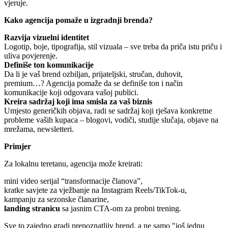
vjeruje.
Kako agencija pomaže u izgradnji brenda?
Razvija vizuelni identitet
Logotip, boje, tipografija, stil vizuala – sve treba da priča istu priču i
uliva povjerenje.
Definiše ton komunikacije
Da li je vaš brend ozbiljan, prijateljski, stručan, duhovit,
premium…? Agencija pomaže da se definiše ton i način
komunikacije koji odgovara vašoj publici.
Kreira sadržaj koji ima smisla za vaš biznis
Umjesto generičkih objava, radi se sadržaj koji rješava konkretne
probleme vaših kupaca – blogovi, vodiči, studije slučaja, objave na
mrežama, newsletteri.
Primjer
Za lokalnu teretanu, agencija može kreirati:
mini video serijal “transformacije članova”,
kratke savjete za vježbanje na Instagram Reels/TikTok-u,
kampanju za sezonske članarine,
landing stranicu
sa jasnim CTA-om za probni trening.
Sve to zajedno gradi prepoznatljiv brend, a ne samo "još jednu