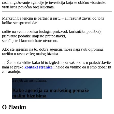
rast, angažovanje agencije je investicija koja se obično višestruko
vrati kroz povećan broj klijenata.
Marketing agencija je partner u rastu – ali rezultat zavisi od toga
koliko ste spremni da:
radite na svom biznisu (usluga, proizvod, korisnička podrška),
prihvatite podatke umjesto pretpostavki,
sarađujete i komunicirate otvoreno.
Ako ste spremni na to, dobra agencija može napraviti ogromnu
razliku u rastu vašeg malog biznisa.
→ Želite da vidite kako bi to izgledalo za vaš biznis u praksi? Javite
nam se preko
kontakt stranice
i hajde da vidimo da li smo dobar fit
za saradnju.
Savjeti za rast biznisa
Kako agencija za marketing pomaže
malim biznisima
O članku