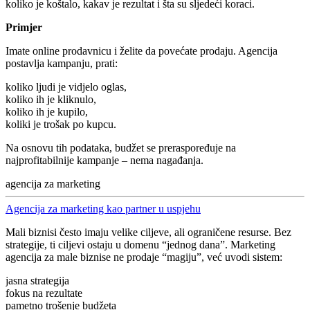
koliko je koštalo, kakav je rezultat i šta su sljedeći koraci.
Primjer
Imate online prodavnicu i želite da povećate prodaju. Agencija
postavlja kampanju, prati:
koliko ljudi je vidjelo oglas,
koliko ih je kliknulo,
koliko ih je kupilo,
koliki je trošak po kupcu.
Na osnovu tih podataka, budžet se preraspoređuje na
najprofitabilnije kampanje – nema nagađanja.
agencija za marketing
Agencija za marketing kao partner u uspjehu
Mali biznisi često imaju velike ciljeve, ali ograničene resurse. Bez
strategije, ti ciljevi ostaju u domenu “jednog dana”. Marketing
agencija za male biznise ne prodaje “magiju”, već uvodi sistem:
jasna strategija
fokus na rezultate
pametno trošenje budžeta