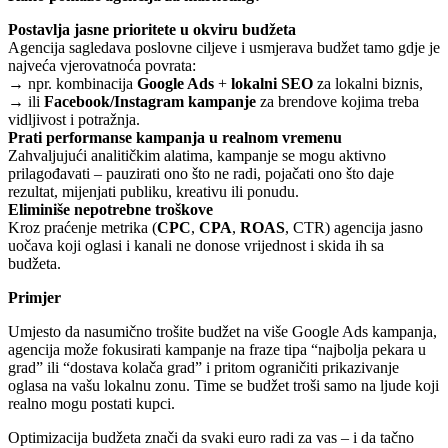
Postavlja jasne prioritete u okviru budžeta
Agencija sagledava poslovne ciljeve i usmjerava budžet tamo gdje je
najveća vjerovatnoća povrata:
→ npr. kombinacija
Google Ads
+
lokalni SEO
za lokalni biznis,
→ ili
Facebook/Instagram kampanje
za brendove kojima treba
vidljivost i potražnja.
Prati performanse kampanja u realnom vremenu
Zahvaljujući analitičkim alatima, kampanje se mogu aktivno
prilagođavati – pauzirati ono što ne radi, pojačati ono što daje
rezultat, mijenjati publiku, kreativu ili ponudu.
Eliminiše nepotrebne troškove
Kroz praćenje metrika (
CPC
,
CPA
,
ROAS
, CTR) agencija jasno
uočava koji oglasi i kanali ne donose vrijednost i skida ih sa
budžeta.
Primjer
Umjesto da nasumično trošite budžet na više Google Ads kampanja,
agencija može fokusirati kampanje na fraze tipa “najbolja pekara u
grad
” ili “dostava kolača
grad
” i pritom ograničiti prikazivanje
oglasa na vašu lokalnu zonu. Time se budžet troši samo na ljude koji
realno mogu postati kupci.
Optimizacija budžeta znači da svaki euro radi za vas – i da tačno