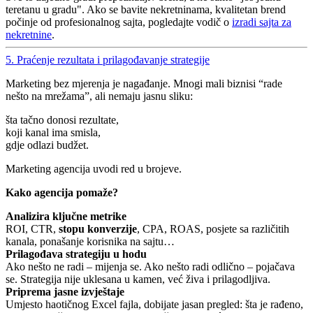
teretanu u gradu". Ako se bavite nekretninama, kvalitetan brend
počinje od profesionalnog sajta, pogledajte vodič o
izradi sajta za
nekretnine
.
5. Praćenje rezultata i prilagođavanje strategije
Marketing bez mjerenja je nagađanje. Mnogi mali biznisi “rade
nešto na mrežama”, ali nemaju jasnu sliku:
šta tačno donosi rezultate,
koji kanal ima smisla,
gdje odlazi budžet.
Marketing agencija uvodi red u brojeve.
Kako agencija pomaže?
Analizira ključne metrike
ROI, CTR,
stopu konverzije
, CPA, ROAS, posjete sa različitih
kanala, ponašanje korisnika na sajtu…
Prilagođava strategiju u hodu
Ako nešto ne radi – mijenja se. Ako nešto radi odlično – pojačava
se. Strategija nije uklesana u kamen, već živa i prilagodljiva.
Priprema jasne izvještaje
Umjesto haotičnog Excel fajla, dobijate jasan pregled: šta je rađeno,