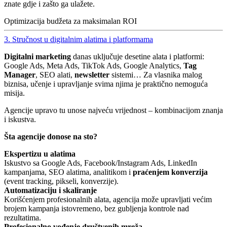
znate gdje i zašto ga ulažete.
Optimizacija budžeta za maksimalan ROI
3. Stručnost u digitalnim alatima i platformama
Digitalni marketing
danas uključuje desetine alata i platformi:
Google Ads, Meta Ads, TikTok Ads, Google Analytics,
Tag
Manager
, SEO alati,
newsletter
sistemi… Za vlasnika malog
biznisa, učenje i upravljanje svima njima je praktično nemoguća
misija.
Agencije upravo tu unose najveću vrijednost – kombinacijom znanja
i iskustva.
Šta agencije donose na sto?
Ekspertizu u alatima
Iskustvo sa Google Ads, Facebook/Instagram Ads, LinkedIn
kampanjama, SEO alatima, analitikom i
praćenjem konverzija
(event tracking, pikseli, konverzije).
Automatizaciju i skaliranje
Korišćenjem profesionalnih alata, agencija može upravljati većim
brojem kampanja istovremeno, bez gubljenja kontrole nad
rezultatima.
Profesionalno vođenje društvenih mreža