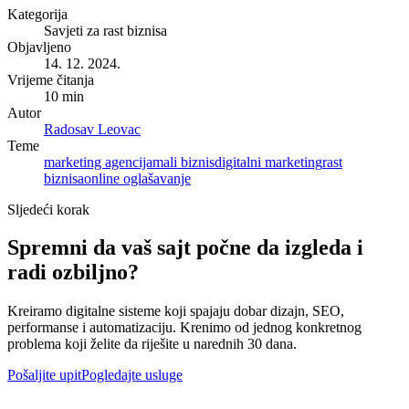
Kategorija
Savjeti za rast biznisa
Objavljeno
14. 12. 2024.
Vrijeme čitanja
10 min
Autor
Radosav Leovac
Teme
marketing agencija
mali biznis
digitalni marketing
rast
biznisa
online oglašavanje
Sljedeći korak
Spremni da vaš sajt počne da izgleda i
radi ozbiljno?
Kreiramo digitalne sisteme koji spajaju dobar dizajn, SEO,
performanse i automatizaciju. Krenimo od jednog konkretnog
problema koji želite da riješite u narednih 30 dana.
Pošaljite upit
Pogledajte usluge