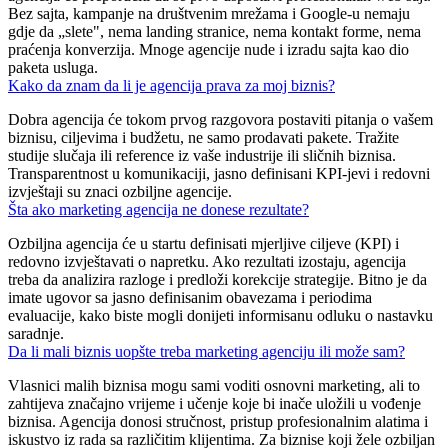
Bez sajta, kampanje na društvenim mrežama i Google-u nemaju
gdje da „slete", nema landing stranice, nema kontakt forme, nema
praćenja konverzija. Mnoge agencije nude i izradu sajta kao dio
paketa usluga.
Kako da znam da li je agencija prava za moj biznis?
Dobra agencija će tokom prvog razgovora postaviti pitanja o vašem
biznisu, ciljevima i budžetu, ne samo prodavati pakete. Tražite
studije slučaja ili reference iz vaše industrije ili sličnih biznisa.
Transparentnost u komunikaciji, jasno definisani KPI-jevi i redovni
izvještaji su znaci ozbiljne agencije.
Šta ako marketing agencija ne donese rezultate?
Ozbiljna agencija će u startu definisati mjerljive ciljeve (KPI) i
redovno izvještavati o napretku. Ako rezultati izostaju, agencija
treba da analizira razloge i predloži korekcije strategije. Bitno je da
imate ugovor sa jasno definisanim obavezama i periodima
evaluacije, kako biste mogli donijeti informisanu odluku o nastavku
saradnje.
Da li mali biznis uopšte treba marketing agenciju ili može sam?
Vlasnici malih biznisa mogu sami voditi osnovni marketing, ali to
zahtijeva značajno vrijeme i učenje koje bi inače uložili u vođenje
biznisa. Agencija donosi stručnost, pristup profesionalnim alatima i
iskustvo iz rada sa različitim klijentima. Za biznise koji žele ozbiljan