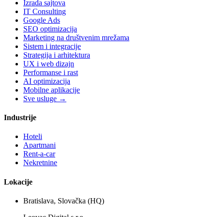
Izrada sajtova
IT Consulting
Google Ads
SEO optimizacija
Marketing na društvenim mrežama
Sistem i integracije
Strategija i arhitektura
UX i web dizajn
Performanse i rast
AI optimizacija
Mobilne aplikacije
Sve usluge →
Industrije
Hoteli
Apartmani
Rent-a-car
Nekretnine
Lokacije
Bratislava, Slovačka (HQ)