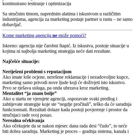
kontinuirano testiranje i optimizacija
Sa stručnim timom, naprednim alatima i iskustvom u različitim
industrijama, agencija za marketing postaje partner u rastu – ne samo
dobavljač.
Kome marketing agencija
ne
može pomoći?
Iskreno: agencija nije čarobni štapić. Iz iskustva, postoje situacije u
kojima ni najbolja marketing strategija neće dati rezultate.
Najčešće situacije:
Neriješeni problemi s reputacijom
Ako imate loše ocjene, nerešene reklamacije i nezadovoljne kupce,
marketing samo privodi nove ljude koji će doživjeti isto iskustvo.
Prvo se rješava usluga, pa onda ubrzava kroz marketing.
Mentalitet “ja znam bolje”
Ako u startu ne vjerujete agenciji, osporavate svaki predlog i
zahtijevate strategije koje ste “negdje pročitali”, teško da će saradnja
funkcionisati. Rezultati dolaze kada postoji povjerenje i prostor da
stručnjaci rade svoj posao.
Nerealna očekivanja
Ako očekujete da se nakon mjesec dana rada desi “čudo”, to neće
biti dobra saradnja. Marketing je proces – gradnja sistema, kanala i