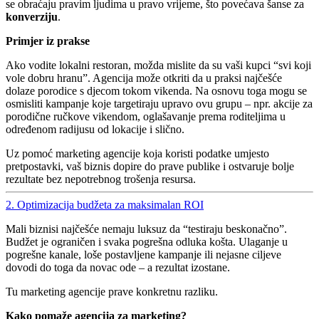
se obraćaju pravim ljudima u pravo vrijeme, što povećava šanse za
konverziju
.
Primjer iz prakse
Ako vodite lokalni restoran, možda mislite da su vaši kupci “svi koji
vole dobru hranu”. Agencija može otkriti da u praksi najčešće
dolaze porodice s djecom tokom vikenda. Na osnovu toga mogu se
osmisliti kampanje koje targetiraju upravo ovu grupu – npr. akcije za
porodične ručkove vikendom, oglašavanje prema roditeljima u
određenom radijusu od lokacije i slično.
Uz pomoć marketing agencije koja koristi podatke umjesto
pretpostavki, vaš biznis dopire do prave publike i ostvaruje bolje
rezultate bez nepotrebnog trošenja resursa.
2. Optimizacija budžeta za maksimalan ROI
Mali biznisi najčešće nemaju luksuz da “testiraju beskonačno”.
Budžet je ograničen i svaka pogrešna odluka košta. Ulaganje u
pogrešne kanale, loše postavljene kampanje ili nejasne ciljeve
dovodi do toga da novac ode – a rezultat izostane.
Tu marketing agencije prave konkretnu razliku.
Kako pomaže agencija za marketing?