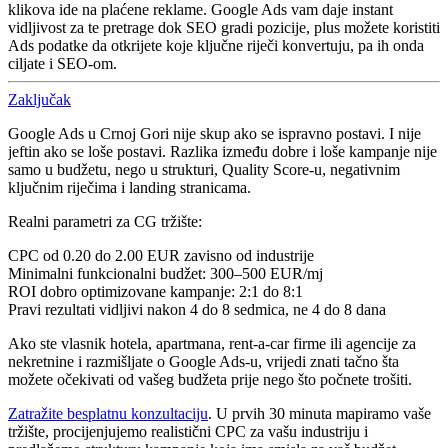
klikova ide na plaćene reklame. Google Ads vam daje instant
vidljivost za te pretrage dok SEO gradi pozicije, plus možete koristiti
Ads podatke da otkrijete koje ključne riječi konvertuju, pa ih onda
ciljate i SEO-om.
Zaključak
Google Ads u Crnoj Gori nije skup ako se ispravno postavi. I nije
jeftin ako se loše postavi. Razlika između dobre i loše kampanje nije
samo u budžetu, nego u strukturi, Quality Score-u, negativnim
ključnim riječima i landing stranicama.
Realni parametri za CG tržište:
CPC od 0.20 do 2.00 EUR zavisno od industrije
Minimalni funkcionalni budžet: 300–500 EUR/mj
ROI dobro optimizovane kampanje: 2:1 do 8:1
Pravi rezultati vidljivi nakon 4 do 8 sedmica, ne 4 do 8 dana
Ako ste vlasnik hotela, apartmana, rent-a-car firme ili agencije za
nekretnine i razmišljate o Google Ads-u, vrijedi znati tačno šta
možete očekivati od vašeg budžeta prije nego što počnete trošiti.
Zatražite besplatnu konzultaciju
. U prvih 30 minuta mapiramo vaše
tržište, procijenjujemo realistični CPC za vašu industriju i