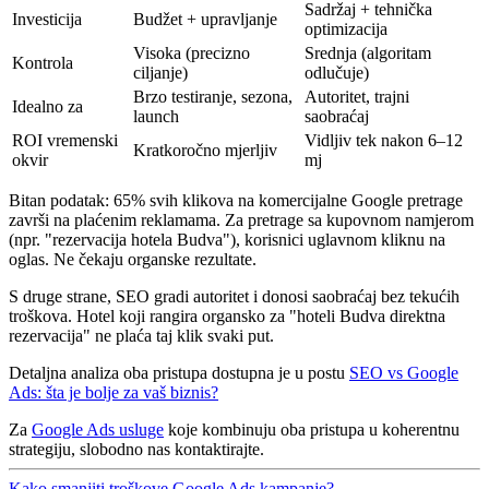
Sadržaj + tehnička
Investicija
Budžet + upravljanje
optimizacija
Visoka (precizno
Srednja (algoritam
Kontrola
ciljanje)
odlučuje)
Brzo testiranje, sezona,
Autoritet, trajni
Idealno za
launch
saobraćaj
ROI vremenski
Vidljiv tek nakon 6–12
Kratkoročno mjerljiv
okvir
mj
Bitan podatak: 65% svih klikova na komercijalne Google pretrage
završi na plaćenim reklamama. Za pretrage sa kupovnom namjerom
(npr. "rezervacija hotela Budva"), korisnici uglavnom kliknu na
oglas. Ne čekaju organske rezultate.
S druge strane, SEO gradi autoritet i donosi saobraćaj bez tekućih
troškova. Hotel koji rangira organsko za "hoteli Budva direktna
rezervacija" ne plaća taj klik svaki put.
Detaljna analiza oba pristupa dostupna je u postu
SEO vs Google
Ads: šta je bolje za vaš biznis?
Za
Google Ads usluge
koje kombinuju oba pristupa u koherentnu
strategiju, slobodno nas kontaktirajte.
Kako smanjiti troškove Google Ads kampanje?