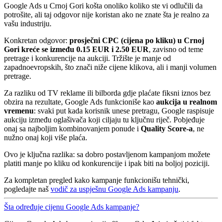
Google Ads u Crnoj Gori košta onoliko koliko ste vi odlučili da
potrošite, ali taj odgovor nije koristan ako ne znate šta je realno za
vašu industriju.
Konkretan odgovor:
prosječni CPC (cijena po kliku) u Crnoj
Gori kreće se između 0.15 EUR i 2.50 EUR
, zavisno od teme
pretrage i konkurencije na aukciji. Tržište je manje od
zapadnoevropskih, što znači niže cijene klikova, ali i manji volumen
pretrage.
Za razliku od TV reklame ili bilborda gdje plaćate fiksni iznos bez
obzira na rezultate, Google Ads funkcioniše kao
aukcija u realnom
vremenu
: svaki put kada korisnik unese pretragu, Google raspisuje
aukciju između oglašivača koji ciljaju tu ključnu riječ. Pobjeđuje
onaj sa najboljim kombinovanjem ponude i
Quality Score-a
, ne
nužno onaj koji više plaća.
Ovo je ključna razlika: sa dobro postavljenom kampanjom možete
platiti manje po kliku od konkurencije i ipak biti na boljoj poziciji.
Za kompletan pregled kako kampanje funkcionišu tehnički,
pogledajte naš
vodič za uspješnu Google Ads kampanju
.
Šta određuje cijenu Google Ads kampanje?