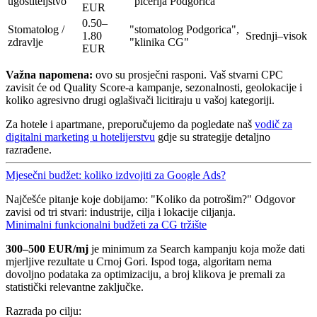
ugostiteljstvo
"picerija Podgorica"
EUR
0.50–
Stomatolog /
"stomatolog Podgorica",
1.80
Srednji–visok
zdravlje
"klinika CG"
EUR
Važna napomena:
ovo su prosječni rasponi. Vaš stvarni CPC
zavisit će od Quality Score-a kampanje, sezonalnosti, geolokacije i
koliko agresivno drugi oglašivači licitiraju u vašoj kategoriji.
Za hotele i apartmane, preporučujemo da pogledate naš
vodič za
digitalni marketing u hotelijerstvu
gdje su strategije detaljno
razrađene.
Mjesečni budžet: koliko izdvojiti za Google Ads?
Najčešće pitanje koje dobijamo: "Koliko da potrošim?" Odgovor
zavisi od tri stvari: industrije, cilja i lokacije ciljanja.
Minimalni funkcionalni budžeti za CG tržište
300–500 EUR/mj
je minimum za Search kampanju koja može dati
mjerljive rezultate u Crnoj Gori. Ispod toga, algoritam nema
dovoljno podataka za optimizaciju, a broj klikova je premali za
statistički relevantne zaključke.
Razrada po cilju: