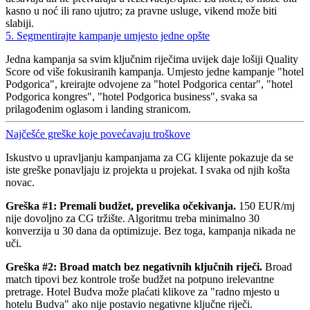
kasno u noć ili rano ujutro; za pravne usluge, vikend može biti
slabiji.
5. Segmentirajte kampanje umjesto jedne opšte
Jedna kampanja sa svim ključnim riječima uvijek daje lošiji Quality
Score od više fokusiranih kampanja. Umjesto jedne kampanje "hotel
Podgorica", kreirajte odvojene za "hotel Podgorica centar", "hotel
Podgorica kongres", "hotel Podgorica business", svaka sa
prilagođenim oglasom i landing stranicom.
Najčešće greške koje povećavaju troškove
Iskustvo u upravljanju kampanjama za CG klijente pokazuje da se
iste greške ponavljaju iz projekta u projekat. I svaka od njih košta
novac.
Greška #1: Premali budžet, prevelika očekivanja.
150 EUR/mj
nije dovoljno za CG tržište. Algoritmu treba minimalno 30
konverzija u 30 dana da optimizuje. Bez toga, kampanja nikada ne
uči.
Greška #2: Broad match bez negativnih ključnih riječi.
Broad
match tipovi bez kontrole troše budžet na potpuno irelevantne
pretrage. Hotel Budva može plaćati klikove za "radno mjesto u
hotelu Budva" ako nije postavio negativne ključne riječi.