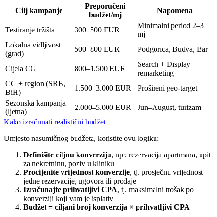
Preporučeni
Cilj kampanje
Napomena
budžet/mj
Minimalni period 2–3
Testiranje tržišta
300–500 EUR
mj
Lokalna vidljivost
500–800 EUR
Podgorica, Budva, Bar
(grad)
Search + Display
Cijela CG
800–1.500 EUR
remarketing
CG + region (SRB,
1.500–3.000 EUR
Prošireni geo-target
BiH)
Sezonska kampanja
2.000–5.000 EUR
Jun–August, turizam
(ljetna)
Kako izračunati realistični budžet
Umjesto nasumičnog budžeta, koristite ovu logiku:
Definišite ciljnu konverziju
, npr. rezervacija apartmana, upit
za nekretninu, poziv u kliniku
Procijenite vrijednost konverzije
, tj. prosječnu vrijednost
jedne rezervacije, ugovora ili prodaje
Izračunajte prihvatljivi CPA
, tj. maksimalni trošak po
konverziji koji vam je isplativ
Budžet = ciljani broj konverzija × prihvatljivi CPA