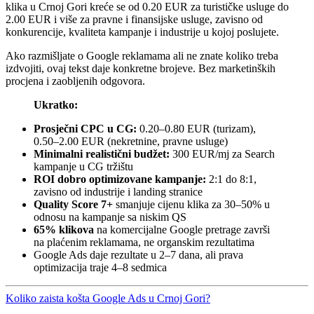
klika u Crnoj Gori kreće se od 0.20 EUR za turističke usluge do
2.00 EUR i više za pravne i finansijske usluge, zavisno od
konkurencije, kvaliteta kampanje i industrije u kojoj poslujete.
Ako razmišljate o Google reklamama ali ne znate koliko treba
izdvojiti, ovaj tekst daje konkretne brojeve. Bez marketinških
procjena i zaobljenih odgovora.
Ukratko:
Prosječni CPC u CG:
0.20–0.80 EUR (turizam),
0.50–2.00 EUR (nekretnine, pravne usluge)
Minimalni realistični budžet:
300 EUR/mj za Search
kampanje u CG tržištu
ROI dobro optimizovane kampanje:
2:1 do 8:1,
zavisno od industrije i landing stranice
Quality Score 7+
smanjuje cijenu klika za 30–50% u
odnosu na kampanje sa niskim QS
65% klikova
na komercijalne Google pretrage završi
na plaćenim reklamama, ne organskim rezultatima
Google Ads daje rezultate u 2–7 dana, ali prava
optimizacija traje 4–8 sedmica
Koliko zaista košta Google Ads u Crnoj Gori?