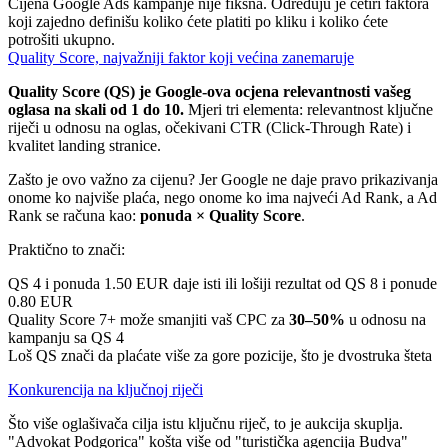
Cijena Google Ads kampanje nije fiksna. Određuju je četiri faktora
koji zajedno definišu koliko ćete platiti po kliku i koliko ćete
potrošiti ukupno.
Quality Score, najvažniji faktor koji većina zanemaruje
Quality Score (QS) je Google-ova ocjena relevantnosti vašeg
oglasa na skali od 1 do 10.
Mjeri tri elementa: relevantnost ključne
riječi u odnosu na oglas, očekivani CTR (Click-Through Rate) i
kvalitet landing stranice.
Zašto je ovo važno za cijenu? Jer Google ne daje pravo prikazivanja
onome ko najviše plaća, nego onome ko ima najveći Ad Rank, a Ad
Rank se računa kao:
ponuda × Quality Score
.
Praktično to znači:
QS 4 i ponuda 1.50 EUR daje isti ili lošiji rezultat od QS 8 i ponude
0.80 EUR
Quality Score 7+ može smanjiti vaš CPC za
30–50%
u odnosu na
kampanju sa QS 4
Loš QS znači da plaćate više za gore pozicije, što je dvostruka šteta
Konkurencija na ključnoj riječi
Što više oglašivača cilja istu ključnu riječ, to je aukcija skuplja.
"Advokat Podgorica" košta više od "turistička agencija Budva"