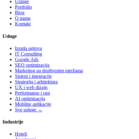
Usluge
Portfolio
Blog
O nama
Kontakt
Usluge
Izrada sajtova
IT Consulting
Google Ads
SEO optimizacija
Marketing na društvenim mrežama
Sistem i integracije
Strategija i arhitektura
UX i web dizajn
Performanse i rast
AI optimizacija
Mobilne aplikacije
Sve usluge →
Industrije
Hoteli