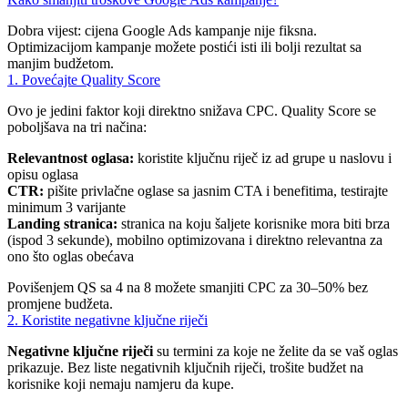
Dobra vijest: cijena Google Ads kampanje nije fiksna.
Optimizacijom kampanje možete postići isti ili bolji rezultat sa
manjim budžetom.
1. Povećajte Quality Score
Ovo je jedini faktor koji direktno snižava CPC. Quality Score se
poboljšava na tri načina:
Relevantnost oglasa:
koristite ključnu riječ iz ad grupe u naslovu i
opisu oglasa
CTR:
pišite privlačne oglase sa jasnim CTA i benefitima, testirajte
minimum 3 varijante
Landing stranica:
stranica na koju šaljete korisnike mora biti brza
(ispod 3 sekunde), mobilno optimizovana i direktno relevantna za
ono što oglas obećava
Povišenjem QS sa 4 na 8 možete smanjiti CPC za 30–50% bez
promjene budžeta.
2. Koristite negativne ključne riječi
Negativne ključne riječi
su termini za koje ne želite da se vaš oglas
prikazuje. Bez liste negativnih ključnih riječi, trošite budžet na
korisnike koji nemaju namjeru da kupe.