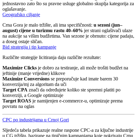
jednostavno zato što su pravne usluge globalno skuplja kategorija za
oglašavanje.
Geografsko ciljanje
Crna Gora je malo tržište, ali ima specifičnosti:
u sezoni (jun–
august) cijene u turizmu rastu 40–60%
jer strani oglašivači ulaze
na aukcije sa višim budžetima. Van sezone je obrnuto: cijene padaju,
a doseg ostaje sličan.
Bid strategija i tip kampanje
Različite strategije licitiranja daju različite rezultate:
Maximize Clicks
je dobro za testiranje, ali može trošiti budžet na
jeftinije (manje vrijedne) klikove
Maximize Conversions
se preporučuje kad imate barem 30
konverzija/mj za algoritam da uči
Target CPA
znači da određujete koliko ste spremni platiti po
konverziji, a Google optimizuje
Target ROAS
je namijenjen e-commerce-u, optimizuje prema
povratu na oglas
CPC po industrijama u Crnoj Gori
Sljedeća tabela prikazuje realne raspone CPC-a za ključne industrije
u CG tržištu, bazirane na tipičnim kampanjama koje pokrivaju Crnu