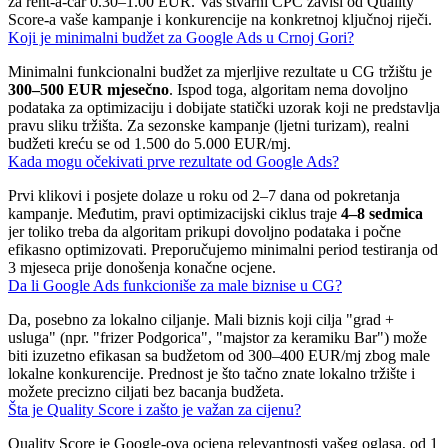
za rent-a-car 0.30–1.00 EUR. Vaš stvarni CPC zavisi od Quality
Score-a vaše kampanje i konkurencije na konkretnoj ključnoj riječi.
Koji je minimalni budžet za Google Ads u Crnoj Gori?
Minimalni funkcionalni budžet za mjerljive rezultate u CG tržištu je
300–500 EUR mjesečno
. Ispod toga, algoritam nema dovoljno
podataka za optimizaciju i dobijate statički uzorak koji ne predstavlja
pravu sliku tržišta. Za sezonske kampanje (ljetni turizam), realni
budžeti kreću se od 1.500 do 5.000 EUR/mj.
Kada mogu očekivati prve rezultate od Google Ads?
Prvi klikovi i posjete dolaze u roku od 2–7 dana od pokretanja
kampanje. Međutim, pravi optimizacijski ciklus traje
4–8 sedmica
jer toliko treba da algoritam prikupi dovoljno podataka i počne
efikasno optimizovati. Preporučujemo minimalni period testiranja od
3 mjeseca prije donošenja konačne ocjene.
Da li Google Ads funkcioniše za male biznise u CG?
Da, posebno za lokalno ciljanje. Mali biznis koji cilja "grad +
usluga" (npr. "frizer Podgorica", "majstor za keramiku Bar") može
biti izuzetno efikasan sa budžetom od 300–400 EUR/mj zbog male
lokalne konkurencije. Prednost je što tačno znate lokalno tržište i
možete precizno ciljati bez bacanja budžeta.
Šta je Quality Score i zašto je važan za cijenu?
Quality Score je Google-ova ocjena relevantnosti vašeg oglasa, od 1