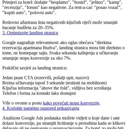
Primjeri za hotel: dodajte "besplatno", "hostel", "jeftino", "kamp",
"recenzija", "forum" kao negativne. Za rent-a-car: "posao vozač",
"kupiti auto", "polovni auto".
Redovno ažurirana lista negativnih ključnih riječi može smanjiti
bacanje budžeta za 20–35%.
3. Optimizujte landing stranicu
Google nagrađuje relevantnost: ako oglas obećava "direktna
rezervacija apartmana Budva", landing stranica mora biti direktno o
tome, ne homepage sajta. Svaka sekunda kašnjenja u učitavanju
smanjuje stopu konverzije za oko 7%.
Praktični savjeti za landing stranicu:
Jedan jasan CTA (rezerviši, pošalji upit, nazovi)
Brzina učitavanja ispod 3 sekunde (testirati na mobilnom)
Ključna informacija "above the fold", vidljiva bez scrollanja
Telefon i forma za kontakt lako dostupni
Više o ovome u postu
kako povećati stopu konverzije
.
4. Koristite pametno raspored prikazivanja
Analizom Google Ads podataka možete vidjeti u koje dane i sate
dolaze konverzije, pa smanjiti licitiranje u periodima kada se klikovi
dešavaju ali ne pretvaraju u rezervacije/upite. Za hotel, to može biti