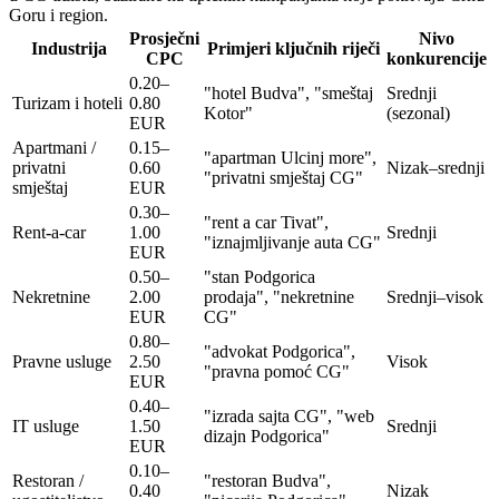
Goru i region.
Prosječni
Nivo
Industrija
Primjeri ključnih riječi
CPC
konkurencije
0.20–
"hotel Budva", "smeštaj
Srednji
Turizam i hoteli
0.80
Kotor"
(sezonal)
EUR
Apartmani /
0.15–
"apartman Ulcinj more",
privatni
0.60
Nizak–srednji
"privatni smještaj CG"
smještaj
EUR
0.30–
"rent a car Tivat",
Rent-a-car
1.00
Srednji
"iznajmljivanje auta CG"
EUR
0.50–
"stan Podgorica
Nekretnine
2.00
prodaja", "nekretnine
Srednji–visok
EUR
CG"
0.80–
"advokat Podgorica",
Pravne usluge
2.50
Visok
"pravna pomoć CG"
EUR
0.40–
"izrada sajta CG", "web
IT usluge
1.50
Srednji
dizajn Podgorica"
EUR
0.10–
Restoran /
"restoran Budva",
0.40
Nizak