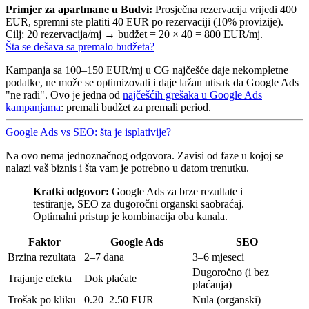
Primjer za apartmane u Budvi:
Prosječna rezervacija vrijedi 400
EUR, spremni ste platiti 40 EUR po rezervaciji (10% provizije).
Cilj: 20 rezervacija/mj → budžet = 20 × 40 = 800 EUR/mj.
Šta se dešava sa premalo budžeta?
Kampanja sa 100–150 EUR/mj u CG najčešće daje nekompletne
podatke, ne može se optimizovati i daje lažan utisak da Google Ads
"ne radi". Ovo je jedna od
najčešćih grešaka u Google Ads
kampanjama
: premali budžet za premali period.
Google Ads vs SEO: šta je isplativije?
Na ovo nema jednoznačnog odgovora. Zavisi od faze u kojoj se
nalazi vaš biznis i šta vam je potrebno u datom trenutku.
Kratki odgovor:
Google Ads za brze rezultate i
testiranje, SEO za dugoročni organski saobraćaj.
Optimalni pristup je kombinacija oba kanala.
Faktor
Google Ads
SEO
Brzina rezultata
2–7 dana
3–6 mjeseci
Dugoročno (i bez
Trajanje efekta
Dok plaćate
plaćanja)
Trošak po kliku
0.20–2.50 EUR
Nula (organski)