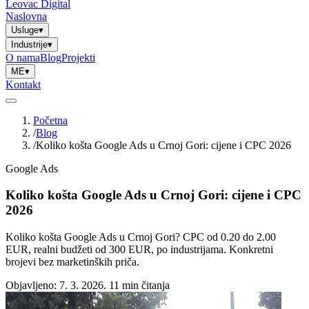
Leovac Digital
Naslovna
Usluge
▾
Industrije
▾
O nama
Blog
Projekti
ME
▾
Kontakt
Početna
/
Blog
/
Koliko košta Google Ads u Crnoj Gori: cijene i CPC 2026
Google Ads
Koliko košta Google Ads u Crnoj Gori: cijene i CPC
2026
Koliko košta Google Ads u Crnoj Gori? CPC od 0.20 do 2.00
EUR, realni budžeti od 300 EUR, po industrijama. Konkretni
brojevi bez marketinških priča.
Objavljeno: 7. 3. 2026.
11 min čitanja