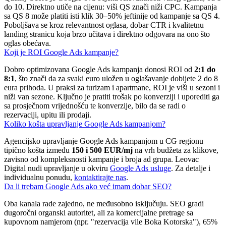
do 10. Direktno utiče na cijenu: viši QS znači niži CPC. Kampanja
sa QS 8 može platiti isti klik 30–50% jeftinije od kampanje sa QS 4.
Poboljšava se kroz relevantnost oglasa, dobar CTR i kvalitetnu
landing stranicu koja brzo učitava i direktno odgovara na ono što
oglas obećava.
Koji je ROI Google Ads kampanje?
Dobro optimizovana Google Ads kampanja donosi ROI od
2:1 do
8:1
, što znači da za svaki euro uložen u oglašavanje dobijete 2 do 8
eura prihoda. U praksi za turizam i apartmane, ROI je viši u sezoni i
niži van sezone. Ključno je pratiti trošak po konverziji i uporediti ga
sa prosječnom vrijednošću te konverzije, bilo da se radi o
rezervaciji, upitu ili prodaji.
Koliko košta upravljanje Google Ads kampanjom?
Agencijsko upravljanje Google Ads kampanjom u CG regionu
tipično košta između
150 i 500 EUR/mj
na vrh budžeta za klikove,
zavisno od kompleksnosti kampanje i broja ad grupa. Leovac
Digital nudi upravljanje u okviru
Google Ads usluge
. Za detalje i
individualnu ponudu,
kontaktirajte nas
.
Da li trebam Google Ads ako već imam dobar SEO?
Oba kanala rade zajedno, ne međusobno isključuju. SEO gradi
dugoročni organski autoritet, ali za komercijalne pretrage sa
kupovnom namjerom (npr. "rezervacija vile Boka Kotorska"), 65%