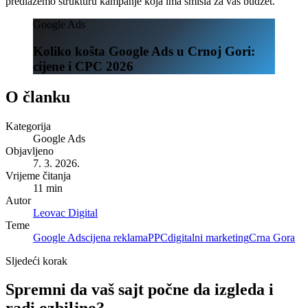
predlažemo strukturu kampanje koja ima smisla za vaš budžet.
Google Ads
Koliko košta Google Ads u Crnoj Gori:
cijene i CPC 2026
O članku
Kategorija
Google Ads
Objavljeno
7. 3. 2026.
Vrijeme čitanja
11 min
Autor
Leovac Digital
Teme
Google Ads
cijena reklama
PPC
digitalni marketing
Crna Gora
Sljedeći korak
Spremni da vaš sajt počne da izgleda i