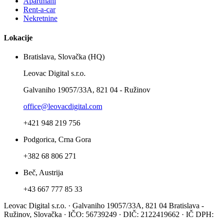
Apartmani
Rent-a-car
Nekretnine
Lokacije
Bratislava, Slovačka (HQ)
Leovac Digital s.r.o.
Galvaniho 19057/33A, 821 04 - Ružinov
office@leovacdigital.com
+421 948 219 756
Podgorica, Crna Gora
+382 68 806 271
Beč, Austrija
+43 667 777 85 33
Leovac Digital s.r.o. · Galvaniho 19057/33A, 821 04 Bratislava -
Ružinov, Slovačka · IČO: 56739249 · DIČ: 2122419662 · IČ DPH: