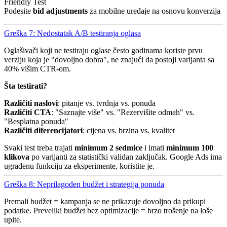
Friendly Test
Podesite
bid adjustments
za mobilne uređaje na osnovu konverzija
Greška 7: Nedostatak A/B testiranja oglasa
Oglašivači koji ne testiraju oglase često godinama koriste prvu
verziju koja je "dovoljno dobra", ne znajući da postoji varijanta sa
40% višim CTR-om.
Šta testirati?
Različiti naslovi
: pitanje vs. tvrdnja vs. ponuda
Različiti CTA
: "Saznajte više" vs. "Rezervišite odmah" vs.
"Besplatna ponuda"
Različiti diferencijatori
: cijena vs. brzina vs. kvalitet
Svaki test treba trajati
minimum 2 sedmice
i imati
minimum 100
klikova
po varijanti za statistički validan zaključak. Google Ads ima
ugrađenu funkciju za eksperimente, koristite je.
Greška 8: Neprilagođen budžet i strategija ponuda
Premali budžet = kampanja se ne prikazuje dovoljno da prikupi
podatke. Preveliki budžet bez optimizacije = brzo trošenje na loše
upite.