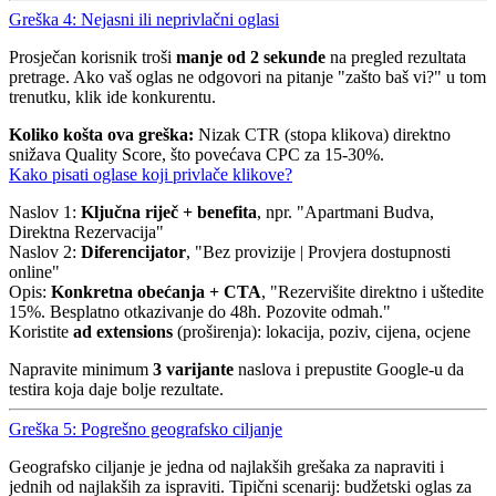
Greška 4: Nejasni ili neprivlačni oglasi
Prosječan korisnik troši
manje od 2 sekunde
na pregled rezultata
pretrage. Ako vaš oglas ne odgovori na pitanje "zašto baš vi?" u tom
trenutku, klik ide konkurentu.
Koliko košta ova greška:
Nizak CTR (stopa klikova) direktno
snižava Quality Score, što povećava CPC za 15-30%.
Kako pisati oglase koji privlače klikove?
Naslov 1:
Ključna riječ + benefita
, npr. "Apartmani Budva,
Direktna Rezervacija"
Naslov 2:
Diferencijator
, "Bez provizije | Provjera dostupnosti
online"
Opis:
Konkretna obećanja + CTA
, "Rezervišite direktno i uštedite
15%. Besplatno otkazivanje do 48h. Pozovite odmah."
Koristite
ad extensions
(proširenja): lokacija, poziv, cijena, ocjene
Napravite minimum
3 varijante
naslova i prepustite Google-u da
testira koja daje bolje rezultate.
Greška 5: Pogrešno geografsko ciljanje
Geografsko ciljanje je jedna od najlakših grešaka za napraviti i
jednih od najlakših za ispraviti. Tipični scenarij: budžetski oglas za