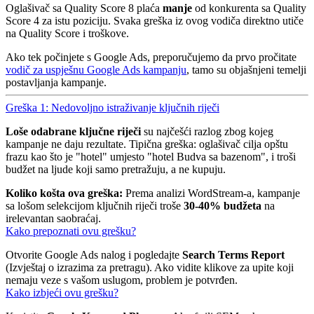
Oglašivač sa Quality Score 8 plaća
manje
od konkurenta sa Quality
Score 4 za istu poziciju. Svaka greška iz ovog vodiča direktno utiče
na Quality Score i troškove.
Ako tek počinjete s Google Ads, preporučujemo da prvo pročitate
vodič za uspješnu Google Ads kampanju
, tamo su objašnjeni temelji
postavljanja kampanje.
Greška 1: Nedovoljno istraživanje ključnih riječi
Loše odabrane ključne riječi
su najčešći razlog zbog kojeg
kampanje ne daju rezultate. Tipična greška: oglašivač cilja opštu
frazu kao što je "hotel" umjesto "hotel Budva sa bazenom", i troši
budžet na ljude koji samo pretražuju, a ne kupuju.
Koliko košta ova greška:
Prema analizi WordStream-a, kampanje
sa lošom selekcijom ključnih riječi troše
30-40% budžeta
na
irelevantan saobraćaj.
Kako prepoznati ovu grešku?
Otvorite Google Ads nalog i pogledajte
Search Terms Report
(Izvještaj o izrazima za pretragu). Ako vidite klikove za upite koji
nemaju veze s vašom uslugom, problem je potvrđen.
Kako izbjeći ovu grešku?