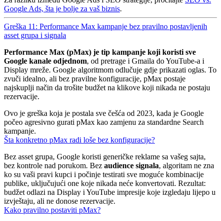
Google Ads, šta je bolje za vaš biznis
.
Greška 11: Performance Max kampanje bez pravilno postavljenih
asset grupa i signala
Performance Max (pMax) je tip kampanje koji koristi sve
Google kanale odjednom
, od pretrage i Gmaila do YouTube-a i
Display mreže. Google algoritmom odlučuje gdje prikazati oglas. To
zvuči idealno, ali bez pravilne konfiguracije, pMax postaje
najskuplji način da trošite budžet na klikove koji nikada ne postaju
rezervacije.
Ovo je greška koja je postala sve češća od 2023, kada je Google
počeo agresivno gurati pMax kao zamjenu za standardne Search
kampanje.
Šta konkretno pMax radi loše bez konfiguracije?
Bez asset grupa, Google koristi generičke reklame sa vašeg sajta,
bez kontrole nad porukom. Bez
audience signala
, algoritam ne zna
ko su vaši pravi kupci i počinje testirati sve moguće kombinacije
publike, uključujući one koje nikada neće konvertovati. Rezultat:
budžet odlazi na Display i YouTube impresije koje izgledaju lijepo u
izvještaju, ali ne donose rezervacije.
Kako pravilno postaviti pMax?