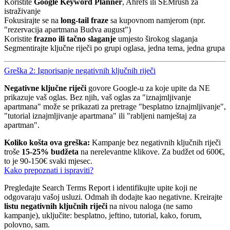
Koristite
Google Keyword Planner
, Ahrefs ili SEMrush za
istraživanje
Fokusirajte se na
long-tail fraze
sa kupovnom namjerom (npr.
"rezervacija apartmana Budva august")
Koristite
frazno ili tačno slaganje
umjesto širokog slaganja
Segmentirajte ključne riječi po grupi oglasa, jedna tema, jedna grupa
Greška 2: Ignorisanje negativnih ključnih riječi
Negativne ključne riječi
govore Google-u za koje upite da NE
prikazuje vaš oglas. Bez njih, vaš oglas za "iznajmljivanje
apartmana" može se prikazati za pretrage "besplatno iznajmljivanje",
"tutorial iznajmljivanje apartmana" ili "rabljeni namještaj za
apartman".
Koliko košta ova greška:
Kampanje bez negativnih ključnih riječi
troše
15-25% budžeta
na nerelevantne klikove. Za budžet od 600€,
to je 90-150€ svaki mjesec.
Kako prepoznati i ispraviti?
Pregledajte Search Terms Report i identifikujte upite koji ne
odgovaraju vašoj usluzi. Odmah ih dodajte kao negativne. Kreirajte
listu negativnih ključnih riječi
na nivou naloga (ne samo
kampanje), uključite: besplatno, jeftino, tutorial, kako, forum,
polovno, sam.