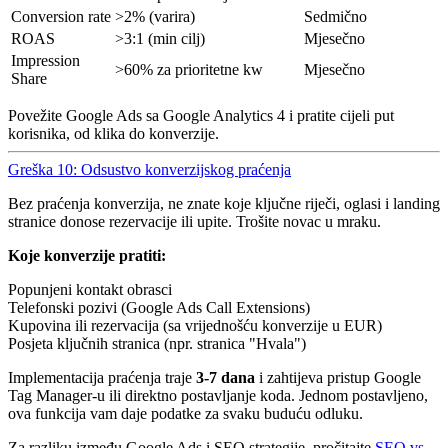
Conversion rate
>2% (varira)
Sedmično
ROAS
>3:1 (min cilj)
Mjesečno
Impression
>60% za prioritetne kw
Mjesečno
Share
Povežite Google Ads sa Google Analytics 4 i pratite cijeli put
korisnika, od klika do konverzije.
Greška 10: Odsustvo konverzijskog praćenja
Bez praćenja konverzija, ne znate koje ključne riječi, oglasi i landing
stranice donose rezervacije ili upite. Trošite novac u mraku.
Koje konverzije pratiti:
Popunjeni kontakt obrasci
Telefonski pozivi (Google Ads Call Extensions)
Kupovina ili rezervacija (sa vrijednošću konverzije u EUR)
Posjeta ključnih stranica (npr. stranica "Hvala")
Implementacija praćenja traje
3-7 dana
i zahtijeva pristup Google
Tag Manager-u ili direktno postavljanje koda. Jednom postavljeno,
ova funkcija vam daje podatke za svaku buduću odluku.
Za razliku između Google Ads i SEO strategije, pročitajte
SEO vs.