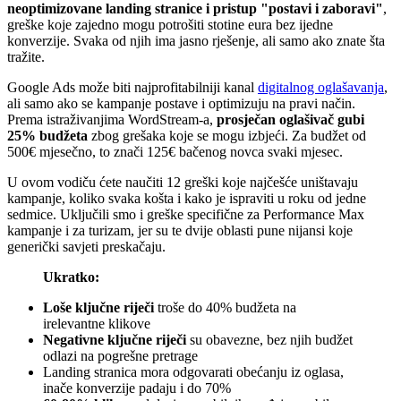
neoptimizovane landing stranice i pristup "postavi i zaboravi"
,
greške koje zajedno mogu potrošiti stotine eura bez ijedne
konverzije. Svaka od njih ima jasno rješenje, ali samo ako znate šta
tražite.
Google Ads može biti najprofitabilniji kanal
digitalnog oglašavanja
,
ali samo ako se kampanje postave i optimizuju na pravi način.
Prema istraživanjima WordStream-a,
prosječan oglašivač gubi
25% budžeta
zbog grešaka koje se mogu izbjeći. Za budžet od
500€ mjesečno, to znači 125€ bačenog novca svaki mjesec.
U ovom vodiču ćete naučiti 12 greški koje najčešće uništavaju
kampanje, koliko svaka košta i kako je ispraviti u roku od jedne
sedmice. Uključili smo i greške specifične za Performance Max
kampanje i za turizam, jer su te dvije oblasti pune nijansi koje
generički savjeti preskačaju.
Ukratko:
Loše ključne riječi
troše do 40% budžeta na
irelevantne klikove
Negativne ključne riječi
su obavezne, bez njih budžet
odlazi na pogrešne pretrage
Landing stranica mora odgovarati obećanju iz oglasa,
inače konverzije padaju i do 70%