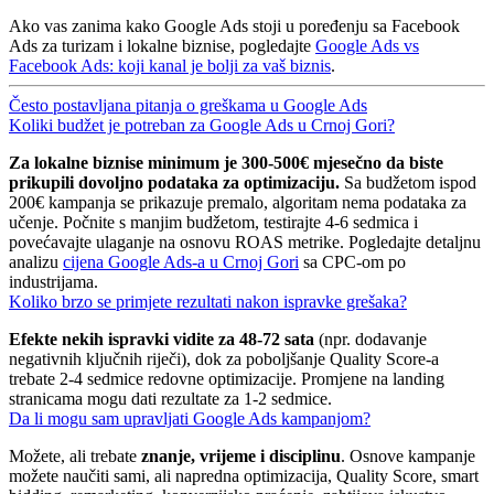
Ako vas zanima kako Google Ads stoji u poređenju sa Facebook
Ads za turizam i lokalne biznise, pogledajte
Google Ads vs
Facebook Ads: koji kanal je bolji za vaš biznis
.
Često postavljana pitanja o greškama u Google Ads
Koliki budžet je potreban za Google Ads u Crnoj Gori?
Za lokalne biznise minimum je 300-500€ mjesečno da biste
prikupili dovoljno podataka za optimizaciju.
Sa budžetom ispod
200€ kampanja se prikazuje premalo, algoritam nema podataka za
učenje. Počnite s manjim budžetom, testirajte 4-6 sedmica i
povećavajte ulaganje na osnovu ROAS metrike. Pogledajte detaljnu
analizu
cijena Google Ads-a u Crnoj Gori
sa CPC-om po
industrijama.
Koliko brzo se primjete rezultati nakon ispravke grešaka?
Efekte nekih ispravki vidite za 48-72 sata
(npr. dodavanje
negativnih ključnih riječi), dok za poboljšanje Quality Score-a
trebate 2-4 sedmice redovne optimizacije. Promjene na landing
stranicama mogu dati rezultate za 1-2 sedmice.
Da li mogu sam upravljati Google Ads kampanjom?
Možete, ali trebate
znanje, vrijeme i disciplinu
. Osnove kampanje
možete naučiti sami, ali napredna optimizacija, Quality Score, smart