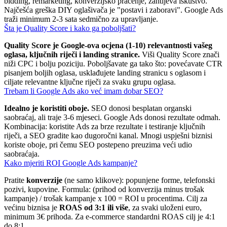
bidding, remarketing, konverzijsko praćenje, zahtijeva iskustvo.
Najčešća greška DIY oglašivača je "postavi i zaboravi". Google Ads
traži minimum 2-3 sata sedmično za upravljanje.
Šta je Quality Score i kako ga poboljšati?
Quality Score je Google-ova ocjena (1-10) relevantnosti vašeg
oglasa, ključnih riječi i landing stranice.
Viši Quality Score znači
niži CPC i bolju poziciju. Poboljšavate ga tako što: povećavate CTR
pisanjem boljih oglasa, usklađujete landing stranicu s oglasom i
ciljate relevantne ključne riječi za svaku grupu oglasa.
Trebam li Google Ads ako već imam dobar SEO?
Idealno je koristiti oboje.
SEO donosi besplatan organski
saobraćaj, ali traje 3-6 mjeseci. Google Ads donosi rezultate odmah.
Kombinacija: koristite Ads za brze rezultate i testiranje ključnih
riječi, a SEO gradite kao dugoročni kanal. Mnogi uspješni biznisi
koriste oboje, pri čemu SEO postepeno preuzima veći udio
saobraćaja.
Kako mjeriti ROI Google Ads kampanje?
Pratite
konverzije
(ne samo klikove): popunjene forme, telefonski
pozivi, kupovine. Formula: (prihod od konverzija minus trošak
kampanje) / trošak kampanje x 100 = ROI u procentima. Cilj za
većinu biznisa je
ROAS od 3:1 ili više
, za svaki uloženi euro,
minimum 3€ prihoda. Za e-commerce standardni ROAS cilj je 4:1
do 8:1.