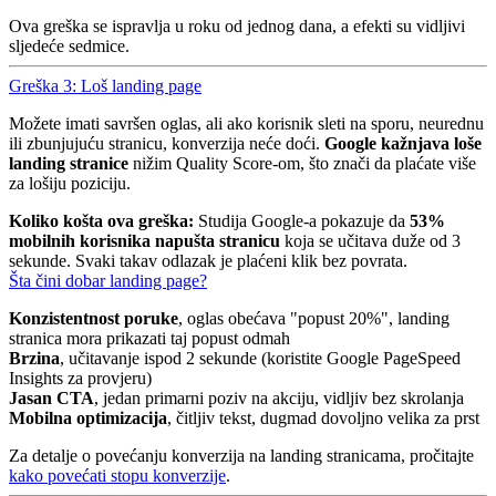
Ova greška se ispravlja u roku od jednog dana, a efekti su vidljivi
sljedeće sedmice.
Greška 3: Loš landing page
Možete imati savršen oglas, ali ako korisnik sleti na sporu, neurednu
ili zbunjujuću stranicu, konverzija neće doći.
Google kažnjava loše
landing stranice
nižim Quality Score-om, što znači da plaćate više
za lošiju poziciju.
Koliko košta ova greška:
Studija Google-a pokazuje da
53%
mobilnih korisnika napušta stranicu
koja se učitava duže od 3
sekunde. Svaki takav odlazak je plaćeni klik bez povrata.
Šta čini dobar landing page?
Konzistentnost poruke
, oglas obećava "popust 20%", landing
stranica mora prikazati taj popust odmah
Brzina
, učitavanje ispod 2 sekunde (koristite Google PageSpeed
Insights za provjeru)
Jasan CTA
, jedan primarni poziv na akciju, vidljiv bez skrolanja
Mobilna optimizacija
, čitljiv tekst, dugmad dovoljno velika za prst
Za detalje o povećanju konverzija na landing stranicama, pročitajte
kako povećati stopu konverzije
.