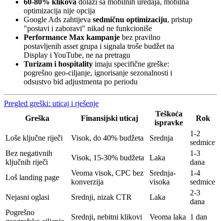
60-80% klikova
dolazi sa mobilnih uređaja, mobilna
optimizacija nije opcija
Google Ads zahtijeva
sedmičnu optimizaciju
, pristup
"postavi i zaboravi" nikad ne funkcioniše
Performance Max kampanje
bez pravilno
postavljenih asset grupa i signala troše budžet na
Display i YouTube, ne na pretragu
Turizam i hospitality
imaju specifične greške:
pogrešno geo-ciljanje, ignorisanje sezonalnosti i
odsustvo bid adjustmenta po periodu
Pregled greški: uticaj i rješenje
Teškoća
Greška
Finansijski uticaj
Rok
ispravke
1-2
Loše ključne riječi
Visok, do 40% budžeta
Srednja
sedmice
Bez negativnih
1-3
Visok, 15-30% budžeta
Laka
ključnih riječi
dana
Veoma visok, CPC bez
Srednja-
1-4
Loš landing page
konverzija
visoka
sedmice
2-3
Nejasni oglasi
Srednji, nizak CTR
Laka
dana
Pogrešno
Srednji, nebitni klikovi
Veoma laka
1 dan