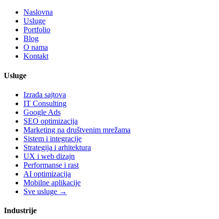
Naslovna
Usluge
Portfolio
Blog
O nama
Kontakt
Usluge
Izrada sajtova
IT Consulting
Google Ads
SEO optimizacija
Marketing na društvenim mrežama
Sistem i integracije
Strategija i arhitektura
UX i web dizajn
Performanse i rast
AI optimizacija
Mobilne aplikacije
Sve usluge →
Industrije