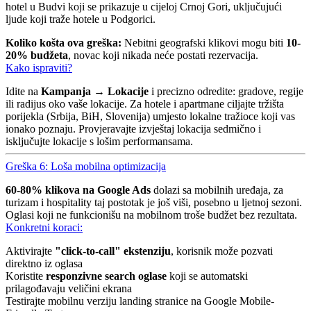
hotel u Budvi koji se prikazuje u cijeloj Crnoj Gori, uključujući
ljude koji traže hotele u Podgorici.
Koliko košta ova greška:
Nebitni geografski klikovi mogu biti
10-
20% budžeta
, novac koji nikada neće postati rezervacija.
Kako ispraviti?
Idite na
Kampanja → Lokacije
i precizno odredite: gradove, regije
ili radijus oko vaše lokacije. Za hotele i apartmane ciljajte tržišta
porijekla (Srbija, BiH, Slovenija) umjesto lokalne tražioce koji vas
ionako poznaju. Provjeravajte izvještaj lokacija sedmično i
isključujte lokacije s lošim performansama.
Greška 6: Loša mobilna optimizacija
60-80% klikova na Google Ads
dolazi sa mobilnih uređaja, za
turizam i hospitality taj postotak je još viši, posebno u ljetnoj sezoni.
Oglasi koji ne funkcionišu na mobilnom troše budžet bez rezultata.
Konkretni koraci:
Aktivirajte
"click-to-call" ekstenziju
, korisnik može pozvati
direktno iz oglasa
Koristite
responzivne search oglase
koji se automatski
prilagođavaju veličini ekrana
Testirajte mobilnu verziju landing stranice na Google Mobile-