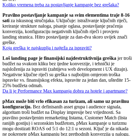
Koliko vremena treba za postavljanje kampanje bez grešaka?
Pravilno postavljanje kampanje sa svim elementima traje 8-16
sati
za iskusnog stručnjaka. Uključuje: istraživanje ključnih riječi,
kreiranje strukture naloga, pisanje oglasa, postavljanje praćenja
konverzija, konfiguraciju negativnih ključnih riječi i provjeru
landing stranica. Hitro postavljanje za dan-dva skoro uvijek znači
greške.
Koja greška je najskuplja i najteža za ispraviti?
Loš landing page je finansijski najdestruktivnija greška
jer troši
budžet na svakom kliku bez ijedne konverzije, i tehnički je
najsloženija za ispraviti (zahtijeva web development i UX dizajn).
Negativne ključne riječi su greška s najboljim omjerom troška
ispravke vs. finansijskog efekta, ispravite za jedan dan, uštedite 15-
25% budžeta odmah.
Da li je Performance Max kampanja dobra za hotele i apartmane?
pMax može biti vrlo efikasan za turizam, ali samo uz pravilnu
konfiguraciju.
Bez definisanih asset grupa i audience signala,
algoritam troši budžet na Display impresije bez vrijednosti. Sa
pravilno postavljenim remarketing listama, Customer Match (lista
ranijih gostiju) i sezonskim budžetom, pMax kampanje u turizmu
mogu dostizati ROAS od 5:1 do 12:1 u sezoni. Ključ je da nikada
ne pokrenete pMax kampanju bez prethodnih konverzija u nalogu.