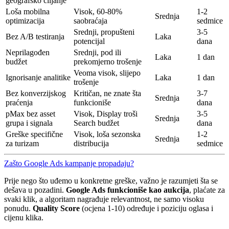
geografsko ciljanje
Loša mobilna
Visok, 60-80%
1-2
Srednja
optimizacija
saobraćaja
sedmice
Srednji, propušteni
3-5
Bez A/B testiranja
Laka
potencijal
dana
Neprilagođen
Srednji, pod ili
Laka
1 dan
budžet
prekomjerno trošenje
Veoma visok, slijepo
Ignorisanje analitike
Laka
1 dan
trošenje
Bez konverzijskog
Kritičan, ne znate šta
3-7
Srednja
praćenja
funkcioniše
dana
pMax bez asset
Visok, Display troši
3-5
Srednja
grupa i signala
Search budžet
dana
Greške specifične
Visok, loša sezonska
1-2
Srednja
za turizam
distribucija
sedmice
Zašto Google Ads kampanje propadaju?
Prije nego što uđemo u konkretne greške, važno je razumjeti šta se
dešava u pozadini.
Google Ads funkcioniše kao aukcija
, plaćate za
svaki klik, a algoritam nagrađuje relevantnost, ne samo visoku
ponudu.
Quality Score
(ocjena 1-10) određuje i poziciju oglasa i
cijenu klika.