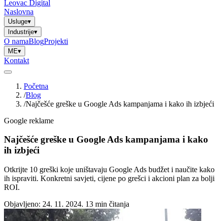
Leovac Digital
Naslovna
Usluge
▾
Industrije
▾
O nama
Blog
Projekti
ME
▾
Kontakt
Početna
/
Blog
/
Najčešće greške u Google Ads kampanjama i kako ih izbjeći
Google reklame
Najčešće greške u Google Ads kampanjama i kako
ih izbjeći
Otkrijte 10 greški koje uništavaju Google Ads budžet i naučite kako
ih ispraviti. Konkretni savjeti, cijene po grešci i akcioni plan za bolji
ROI.
Objavljeno: 24. 11. 2024.
13 min čitanja