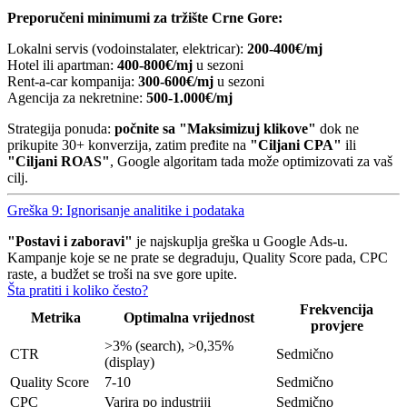
Preporučeni minimumi za tržište Crne Gore:
Lokalni servis (vodoinstalater, elektricar):
200-400€/mj
Hotel ili apartman:
400-800€/mj
u sezoni
Rent-a-car kompanija:
300-600€/mj
u sezoni
Agencija za nekretnine:
500-1.000€/mj
Strategija ponuda:
počnite sa "Maksimizuj klikove"
dok ne
prikupite 30+ konverzija, zatim pređite na
"Ciljani CPA"
ili
"Ciljani ROAS"
, Google algoritam tada može optimizovati za vaš
cilj.
Greška 9: Ignorisanje analitike i podataka
"Postavi i zaboravi"
je najskuplja greška u Google Ads-u.
Kampanje koje se ne prate se degraduju, Quality Score pada, CPC
raste, a budžet se troši na sve gore upite.
Šta pratiti i koliko često?
Frekvencija
Metrika
Optimalna vrijednost
provjere
>3% (search), >0,35%
CTR
Sedmično
(display)
Quality Score
7-10
Sedmično
CPC
Varira po industriji
Sedmično