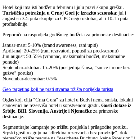
Hotel koji ima isti budžet u februaru i julu pravi skupu grešku.
Turistička potražnja u Crnoj Gori je izrazito sezonska
: jul i
august su 3-5 puta skuplje za CPC nego oktobar, ali i 10-15 puta
profitabilnije.
Preporučena raspodjela godišnjeg budžeta za primorske destinacije:
Januar-mart: 5-10% (brand awareness, rani upiti)
April-maj: 20-25% (rani rezrvatori, popusti za pred-sezonu)
Jun-august: 50-55% (vrhunac, maksimalni budžet, maksimalne
ponude)
Septembar-oktobar: 15-20% (posljednja šansa, "sunce i more bez
gužve" poruka)
Novembar-decembar: 0-5%
Geo-targeting koji ne prati stvarna tržišta porijekla turista
Oglas koji cilja "Crna Gora" za hotel u Budvi nema smisla, lokalni
stanovnici ne rezervišu hotel u sopstvenom gradu.
Gosti dolaze iz
Srbije, BiH, Slovenija, Austrije i Njemačke
za primorske
destinacije.
Segmentirajte kampanje po tržištu porijekla i prilagodite poruku.
Srpski gosti reaguju na "direktna rezervacija bez provizije", dok
njemačko tržište reaguje na "gesicherte Buchung, keine Provision" i