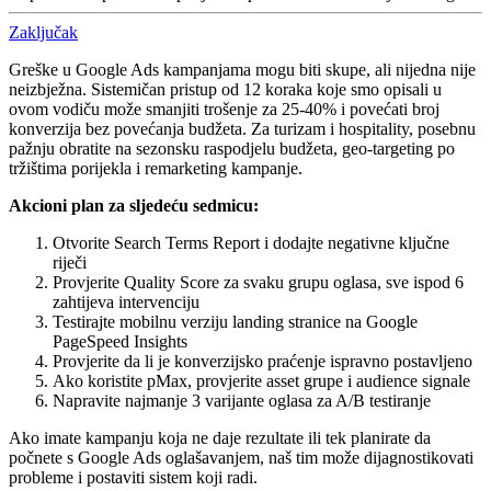
Zaključak
Greške u Google Ads kampanjama mogu biti skupe, ali nijedna nije
neizbježna. Sistemičan pristup od 12 koraka koje smo opisali u
ovom vodiču može smanjiti trošenje za 25-40% i povećati broj
konverzija bez povećanja budžeta. Za turizam i hospitality, posebnu
pažnju obratite na sezonsku raspodjelu budžeta, geo-targeting po
tržištima porijekla i remarketing kampanje.
Akcioni plan za sljedeću sedmicu:
Otvorite Search Terms Report i dodajte negativne ključne
riječi
Provjerite Quality Score za svaku grupu oglasa, sve ispod 6
zahtijeva intervenciju
Testirajte mobilnu verziju landing stranice na Google
PageSpeed Insights
Provjerite da li je konverzijsko praćenje ispravno postavljeno
Ako koristite pMax, provjerite asset grupe i audience signale
Napravite najmanje 3 varijante oglasa za A/B testiranje
Ako imate kampanju koja ne daje rezultate ili tek planirate da
počnete s Google Ads oglašavanjem, naš tim može dijagnostikovati
probleme i postaviti sistem koji radi.