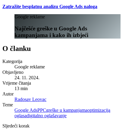
Zatražite besplatnu analizu Google Ads naloga
Google reklame
Najčešće greške u Google Ads
kampanjama i kako ih izbjeći
O članku
Kategorija
Google reklame
Objavljeno
24. 11. 2024.
Vrijeme čitanja
13 min
Autor
Radosav Leovac
Teme
Google Ads
PPC
greške u kampanjama
optimizacija
oglasa
digitalno oglašavanje
Sljedeći korak