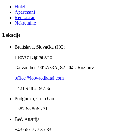
Hoteli
Apartmani
Rent-a-car
Nekretnine
Lokacije
Bratislava, Slovačka (HQ)
Leovac Digital s.r.o.
Galvaniho 19057/33A, 821 04 - Ružinov
office@leovacdigital.com
+421 948 219 756
Podgorica, Crna Gora
+382 68 806 271
Beč, Austrija
+43 667 777 85 33