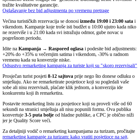
tražite kvalitativne garancije.
Oglašavanje bez bid adjustmenta po vremenu pretrage
Većina turističkih rezervacija se donosi
između 19:00 i 23:00 sata
i
vikendom. Kampanje koje troše isti budžet u 10:00 ujutro kada niko
ne rezerviše i u 21:00 kada svi istražuju odmor, gube novac u
pogrešnom periodu.
Idite na
Kampanja → Raspored oglasa
i podesite bid adjustments:
+20% do +35% u večernjim satima i vikendom, -30% u radnom
vremenu kada su konverzije niske.
Odsustvo remarketing kampanja za turiste koji su "skoro rezervisali"
Prosječan turist posjeti
8-12 sajtova
prije nego što donese odluku o
smještaju. Ako ne remarketirate posjetioce koji su pogledali vaše
sobe ali nisu rezervisali, plaćate klik jednom, a konverzija ide
konkurentu koji ih remarketira.
Postavite remarketing listu za posjetioce koji su proveli više od 60
sekundi na stranici smještaja ali nisu popunili formu. Ova publika
konvertuje
3-5 puta bolje
od hladne publike, a CPC je obično niži
jer je Quality Score veći.
Za detaljniji vodič o remarketing kampanjama za turizam, pročitajte
remarketing kampanje za turizam: kako vratiti posjetioce na sajt
.