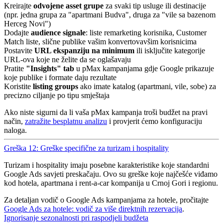
Kreirajte
odvojene asset grupe
za svaki tip usluge ili destinacije
(npr. jedna grupa za "apartmani Budva", druga za "vile sa bazenom
Herceg Novi")
Dodajte
audience signale
: liste remarketing korisnika, Customer
Match liste, slične publike vašim konvertovavšim korisnicima
Postavite
URL ekspanziju na minimum
ili isključite kategorije
URL-ova koje ne želite da se oglašavaju
Pratite
"Insights" tab
u pMax kampanjama gdje Google prikazuje
koje publike i formate daju rezultate
Koristite
listing groups
ako imate katalog (apartmani, vile, sobe) za
precizno ciljanje po tipu smještaja
Ako niste sigurni da li vaša pMax kampanja troši budžet na pravi
način,
zatražite besplatnu analizu
i provjerit ćemo konfiguraciju
naloga.
Greška 12: Greške specifične za turizam i hospitality
Turizam i hospitality imaju posebne karakteristike koje standardni
Google Ads savjeti preskačaju. Ovo su greške koje najčešće viđamo
kod hotela, apartmana i rent-a-car kompanija u Crnoj Gori i regionu.
Za detaljan vodič o Google Ads kampanjama za hotele, pročitajte
Google Ads za hotele: vodič za više direktnih rezervacija
.
Ignorisanje sezonalnosti pri raspodjeli budžeta